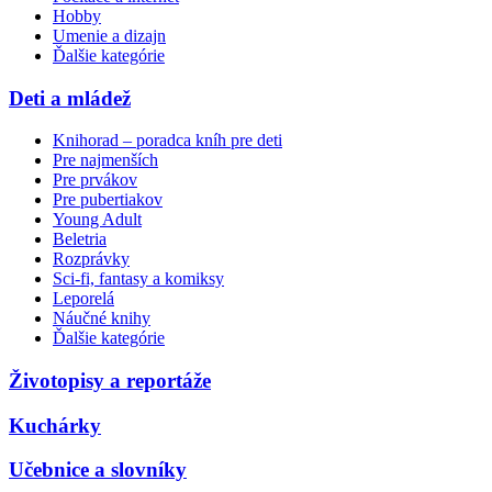
Hobby
Umenie a dizajn
Ďalšie kategórie
Deti a mládež
Knihorad – poradca kníh pre deti
Pre najmenších
Pre prvákov
Pre pubertiakov
Young Adult
Beletria
Rozprávky
Sci-fi, fantasy a komiksy
Leporelá
Náučné knihy
Ďalšie kategórie
Životopisy a reportáže
Kuchárky
Učebnice a slovníky