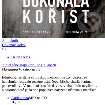
Audiokniha
Dokonalá kořist
CZ
Helen Fields
2. diel série
Inspektor Luc Callanach
Martinusáčka odporúča
5
Edinburgh se stává evropskou metropolí hrůzy. Uprostřed
hudebního festivalu rozetne ostrá čepel břicho charitativnímu
pracovníkovi. V mnohatisícovém davu si vraha nikdo nevšimne.
Nedlouho poté je na dně popelnice nalezena učitelka z mateřské...
Audiokniha
MP3 na CD
16,14 €