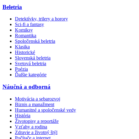
Beletria
Detektívky, trilery a horory
Sci-fi a fantasy
Komiksy
Romantika
Spoločenská beletria
Klasika
Historické
Slovenská beletria
Svetová beletria
Poézia
Ďalšie kategórie
Náučná a odborná
Motivácia a sebarozvoj
Biznis a manažment
Humanitné a spoločenské vedy
História
Životopisy a reportáže
Vzťahy a rodina
Zdravie a životný štýl
Počítače a internet