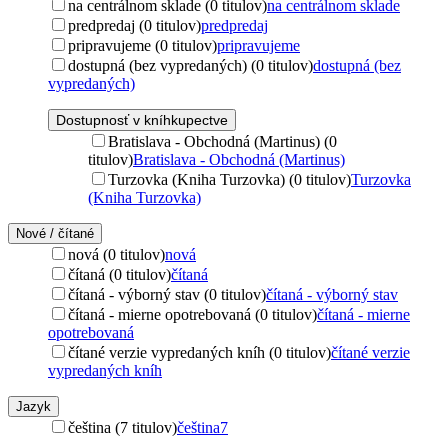
na centrálnom sklade (0 titulov)
na centrálnom sklade
predpredaj (0 titulov)
predpredaj
pripravujeme (0 titulov)
pripravujeme
dostupná (bez vypredaných) (0 titulov)
dostupná (bez
vypredaných)
Dostupnosť v kníhkupectve
Bratislava - Obchodná (Martinus) (0
titulov)
Bratislava - Obchodná (Martinus)
Turzovka (Kniha Turzovka) (0 titulov)
Turzovka
(Kniha Turzovka)
Nové / čítané
nová (0 titulov)
nová
čítaná (0 titulov)
čítaná
čítaná - výborný stav (0 titulov)
čítaná - výborný stav
čítaná - mierne opotrebovaná (0 titulov)
čítaná - mierne
opotrebovaná
čítané verzie vypredaných kníh (0 titulov)
čítané verzie
vypredaných kníh
Jazyk
čeština (7 titulov)
čeština
7