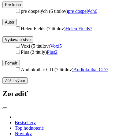
Pre koho
pre dospelých (6 titulov)
pre dospelých
6
Autor
Helen Fields (7 titulov)
Helen Fields
7
Vydavateľstvo
Voxi (5 titulov)
Voxi
5
Plus (2 tituly)
Plus
2
Formát
Audiokniha: CD (7 titulov)
Audiokniha: CD
7
Zúžiť výber
Zoradiť
Bestsellery
Top hodnotené
Novinky