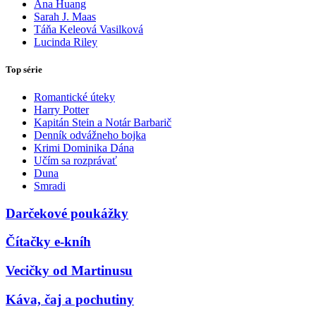
Ana Huang
Sarah J. Maas
Táňa Keleová Vasilková
Lucinda Riley
Top série
Romantické úteky
Harry Potter
Kapitán Stein a Notár Barbarič
Denník odvážneho bojka
Krimi Dominika Dána
Učím sa rozprávať
Duna
Smradi
Darčekové poukážky
Čítačky e-kníh
Vecičky od Martinusu
Káva, čaj a pochutiny