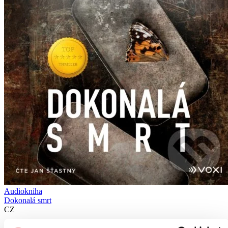
Audiokniha
Dokonalá smrt
CZ
Helen Fields