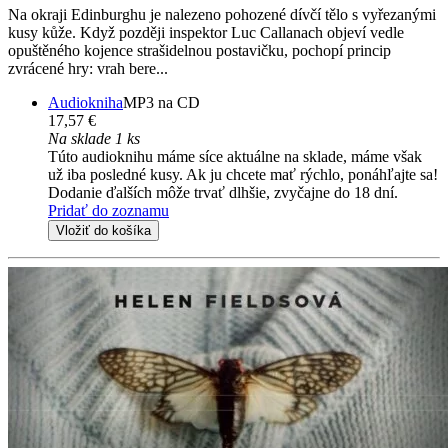
Na okraji Edinburghu je nalezeno pohozené dívčí tělo s vyřezanými
kusy kůže. Když později inspektor Luc Callanach objeví vedle
opuštěného kojence strašidelnou postavičku, pochopí princip
zvrácené hry: vrah bere...
Audiokniha
MP3 na CD
17,57 €
Na sklade 1 ks
Túto audioknihu máme síce aktuálne na sklade, máme však
už iba posledné kusy. Ak ju chcete mať rýchlo, ponáhľajte sa!
Dodanie ďalších môže trvať dlhšie, zvyčajne do 18 dní.
Pridať do zoznamu
Vložiť do košíka