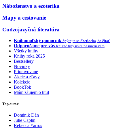
Náboženstvo a ezoterika
Mapy a cestovanie
Cudzojazyčná literatúra
Knihomoľský pomocník
Spýtajte sa Sherlocka, čo čítať
Odporúčame pre vás
Knižné tipy ušité na mieru vám
Všetky knihy
Knihy roka 2025
Bestsellery
Novinky
Pripravované
Akcie a zľavy
Kolekcie
BookTok
Mám záujem o titul
Top autori
Dominik Dán
Julie Caplin
Rebecca Yarros