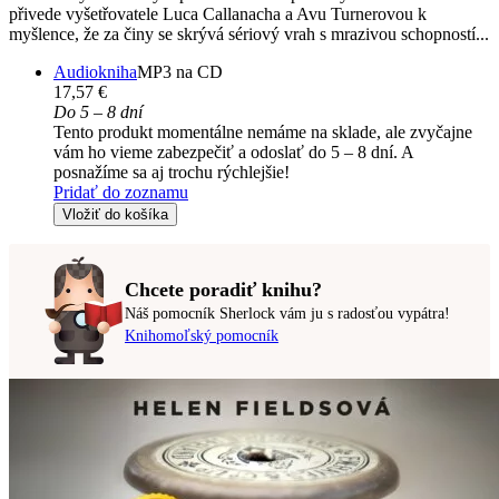
přivede vyšetřovatele Luca Callanacha a Avu Turnerovou k
myšlence, že za činy se skrývá sériový vrah s mrazivou schopností...
Audiokniha
MP3 na CD
17,57 €
Do 5 – 8 dní
Tento produkt momentálne nemáme na sklade, ale zvyčajne
vám ho vieme zabezpečiť a odoslať do 5 – 8 dní. A
posnažíme sa aj trochu rýchlejšie!
Pridať do zoznamu
Vložiť do košíka
Chcete poradiť knihu?
Náš pomocník Sherlock vám ju s radosťou vypátra!
Knihomoľský pomocník