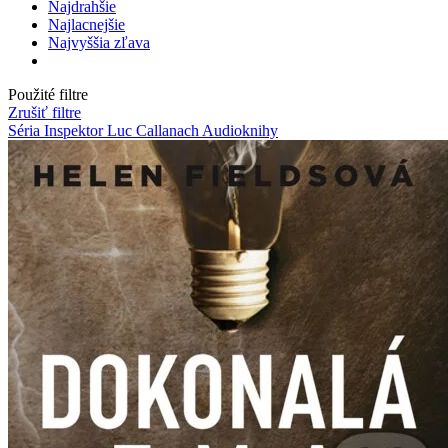
Najdrahšie
Najlacnejšie
Najvyššia zľava
Použité filtre
Zrušiť filtre
Séria Inspektor Luc Callanach
Audioknihy