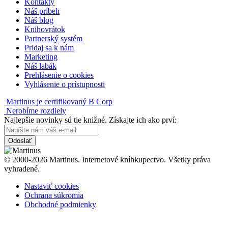
Kontakty
Náš príbeh
Náš blog
Knihovrátok
Partnerský systém
Pridaj sa k nám
Marketing
Náš labák
Prehlásenie o cookies
Vyhlásenie o prístupnosti
Martinus je certifikovaný B Corp
Nerobíme rozdiely
Najlepšie novinky sú tie knižné. Získajte ich ako prví:
Odoslať
© 2000-2026 Martinus. Internetové kníhkupectvo. Všetky práva
vyhradené.
Nastaviť cookies
Ochrana súkromia
Obchodné podmienky