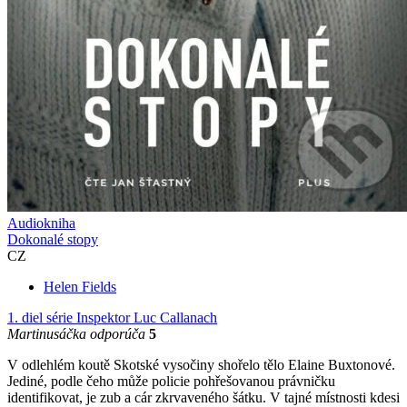
Audiokniha
Dokonalé stopy
CZ
Helen Fields
1. diel série
Inspektor Luc Callanach
Martinusáčka odporúča
5
V odlehlém koutě Skotské vysočiny shořelo tělo Elaine Buxtonové.
Jediné, podle čeho může policie pohřešovanou právničku
identifikovat, je zub a cár zkrvaveného šátku. V tajné místnosti kdesi