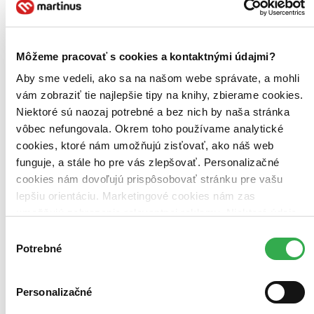
3. diel série
Inspektor Luc Callanach
V kopcích nad Edinburghem se objeví zmrzlé tělo nahé dívky.
Môžeme pracovať s cookies a kontaktnými údajmi?
Téhož dne na druhém konci města zemře bývalý šéfinspektor místní
kriminálky George Begbie, který podle všeho spáchal sebevraždu.
Aby sme vedeli, ako sa na našom webe správate, a mohli
Tomu se ale zdráhá uvěřit Ava Turnerová...
vám zobraziť tie najlepšie tipy na knihy, zbierame cookies.
Audiokniha
MP3 na CD
Niektoré sú naozaj potrebné a bez nich by naša stránka
17,57 €
vôbec nefungovala. Okrem toho používame analytické
Na sklade 1 ks
cookies, ktoré nám umožňujú zisťovať, ako náš web
Túto audioknihu máme síce aktuálne na sklade, máme však
už iba posledné kusy. Ak ju chcete mať rýchlo, ponáhľajte sa!
funguje, a stále ho pre vás zlepšovať. Personalizačné
Dodanie ďalších môže trvať dlhšie, zvyčajne do 18 dní.
cookies nám dovoľujú prispôsobovať stránku pre vašu
Pridať do zoznamu
lepšiu orientáciu. Marketingové cookies nám zas
Vložiť do košíka
umožňujú zobrazenie relevantnej reklamy. Niektoré údaje
zdieľame aj s tretími stranami. Veľmi by nám pomohlo,
Výber
keby sme mohli používať všetky tieto cookies. Ďakujeme!
Potrebné
súhlasu
Personalizačné