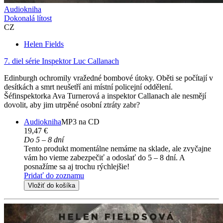
Audiokniha
Dokonalá lítost
CZ
Helen Fields
7. diel série
Inspektor Luc Callanach
Edinburgh ochromily vražedné bombové útoky. Oběti se počítají v
desítkách a smrt neušetří ani místní policejní oddělení.
Šéfinspektorka Ava Turnerová a inspektor Callanach ale nesmějí
dovolit, aby jim utrpěné osobní ztráty zabr?
Audiokniha
MP3 na CD
19,47 €
Do 5 – 8 dní
Tento produkt momentálne nemáme na sklade, ale zvyčajne
vám ho vieme zabezpečiť a odoslať do 5 – 8 dní. A
posnažíme sa aj trochu rýchlejšie!
Pridať do zoznamu
Vložiť do košíka