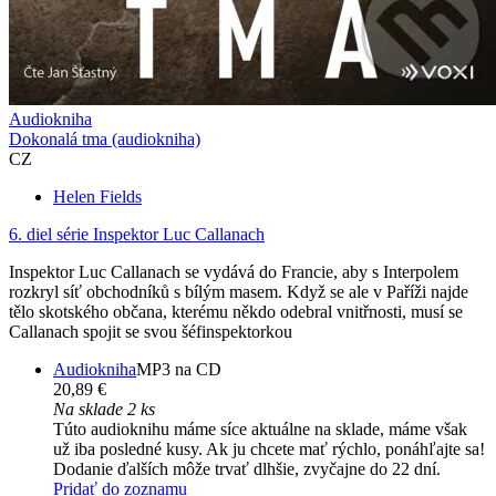
Audiokniha
Dokonalá tma (audiokniha)
CZ
Helen Fields
6. diel série
Inspektor Luc Callanach
Inspektor Luc Callanach se vydává do Francie, aby s Interpolem
rozkryl síť obchodníků s bílým masem. Když se ale v Paříži najde
tělo skotského občana, kterému někdo odebral vnitřnosti, musí se
Callanach spojit se svou šéfinspektorkou
Audiokniha
MP3 na CD
20,89 €
Na sklade 2 ks
Túto audioknihu máme síce aktuálne na sklade, máme však
už iba posledné kusy. Ak ju chcete mať rýchlo, ponáhľajte sa!
Dodanie ďalších môže trvať dlhšie, zvyčajne do 22 dní.
Pridať do zoznamu