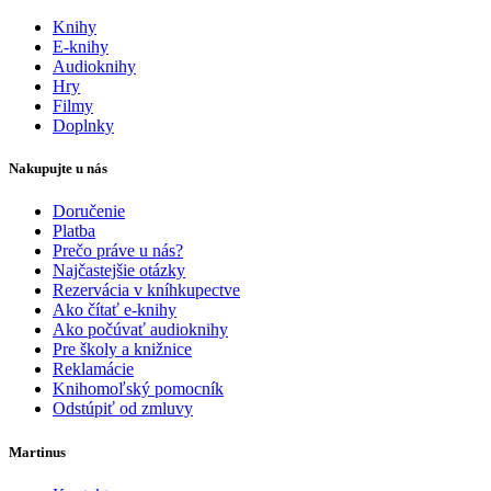
Knihy
E-knihy
Audioknihy
Hry
Filmy
Doplnky
Nakupujte u nás
Doručenie
Platba
Prečo práve u nás?
Najčastejšie otázky
Rezervácia v kníhkupectve
Ako čítať e-knihy
Ako počúvať audioknihy
Pre školy a knižnice
Reklamácie
Knihomoľský pomocník
Odstúpiť od zmluvy
Martinus