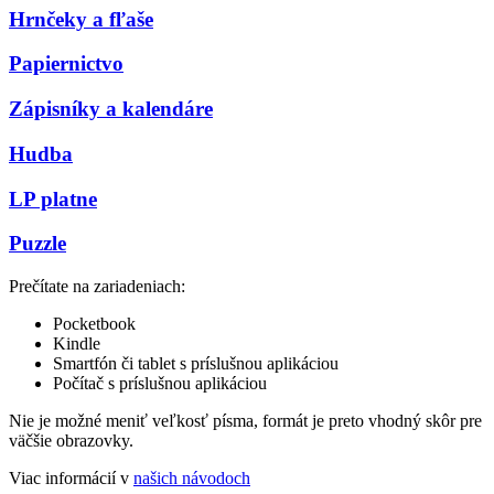
Hrnčeky a fľaše
Papiernictvo
Zápisníky a kalendáre
Hudba
LP platne
Puzzle
Prečítate na zariadeniach:
Pocketbook
Kindle
Smartfón či tablet s príslušnou aplikáciou
Počítač s príslušnou aplikáciou
Nie je možné meniť veľkosť písma, formát je preto vhodný skôr pre
väčšie obrazovky.
Viac informácií v
našich návodoch