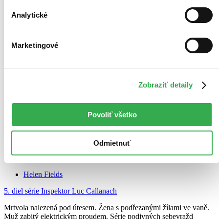
Analytické
Marketingové
Zobraziť detaily
Povoliť všetko
Audiokniha
Odmietnuť
Dokonalý zločin
CZ
Helen Fields
5. diel série
Inspektor Luc Callanach
Mrtvola nalezená pod útesem. Žena s podřezanými žílami ve vaně.
Muž zabitý elektrickým proudem. Série podivných sebevražd