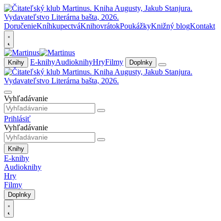
Doručenie
Kníhkupectvá
Knihovrátok
Poukážky
Knižný blog
Kontakt
E-knihy
Audioknihy
Hry
Filmy
Knihy
Doplnky
Vyhľadávanie
Prihlásiť
Vyhľadávanie
Knihy
E-knihy
Audioknihy
Hry
Filmy
Doplnky