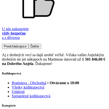
U nás nakupujete
vždy bezpečne
a s dôverou
Predchádzajúce
Ďalšie
Aj z drobných vecí sa dajú urobiť veľké. Vďaka vašim Anjelským
drobným ste pri nákupoch na Martinuse darovali už
1 501 846,00 €
na Dobrého Anjela
. Ďakujeme!
Kníhkupectvá
Bratislava - Obchodná
• Otvárame o 10:00
Všetky kníhkupectvá
Udalosti
Spriatelené kníhkupectvá
Kategórie