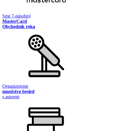
Sme 7-násobný
MasterCard
Obchodník roka
Organizujeme
množstvo besied
s autormi