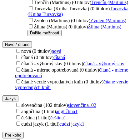
Trenčín (Martinus) (0 titulov)
Trenčín (Martinus)
Turzovka (Kniha Turzovka) (0 titulov)
Turzovka
(Kniha Turzovka)
Zvolen (Martinus) (0 titulov)
Zvolen (Martinus)
Žilina (Martinus) (0 titulov)
Žilina (Martinus)
Ďalšie možnosti
Nové / čítané
nová (0 titulov)
nová
čítaná (0 titulov)
čítaná
čítaná - výborný stav (0 titulov)
čítaná - výborný stav
čítaná - mierne opotrebovaná (0 titulov)
čítaná - mierne
opotrebovaná
čítané verzie vypredaných kníh (0 titulov)
čítané verzie
vypredaných kníh
Jazyk
slovenčina (102 titulov)
slovenčina
102
angličtina (1 titul)
angličtina
1
čeština (1 titul)
čeština
1
cudzí jazyk (1 titul)
cudzí jazyk
1
Pre koho