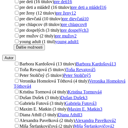
pre deti (16 titulov)
pre deti
16
pre deti a mládež (16 titulov)
pre deti a mládež
16
pre ženy (12 titulov)
pre ženy
12
pre dievčatá (10 titulov)
pre dievčatá
10
pre chlapcov (8 titulov)
pre chlapcov
8
pre dospelých (3 tituly)
pre dospelých
3
pre mužov (2 tituly)
pre mužov
2
young adult (1 titul)
young adult
1
Ďalšie možnosti
Autor
Barbora Kardošová (13 titulov)
Barbora Kardošová
13
Toňa Revajová (5 titulov)
Toňa Revajová
5
Peter Stoličný (5 titulov)
Peter Stoličný
5
Veronika Homolová Tóthová (4 tituly)
Veronika Homolová
Tóthová
4
Kristína Tormová (4 tituly)
Kristína Tormová
4
Dušan Dušek (3 tituly)
Dušan Dušek
3
Gabriela Futová (3 tituly)
Gabriela Futová
3
Maxim E. Matkin (3 tituly)
Maxim E. Matkin
3
Diana Athill (3 tituly)
Diana Athill
3
Alexandra Pavelková (2 tituly)
Alexandra Pavelková
2
Miša Štefankovičová (2 tituly)
Miša Štefankovičová
2