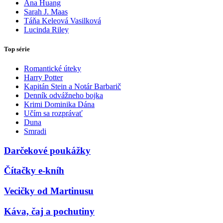
Ana Huang
Sarah J. Maas
Táňa Keleová Vasilková
Lucinda Riley
Top série
Romantické úteky
Harry Potter
Kapitán Stein a Notár Barbarič
Denník odvážneho bojka
Krimi Dominika Dána
Učím sa rozprávať
Duna
Smradi
Darčekové poukážky
Čítačky e-kníh
Vecičky od Martinusu
Káva, čaj a pochutiny