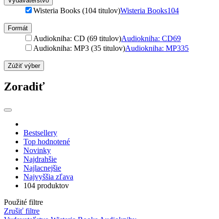
Vydavateľstvo
Wisteria Books (104 titulov)
Wisteria Books
104
Formát
Audiokniha: CD (69 titulov)
Audiokniha: CD
69
Audiokniha: MP3 (35 titulov)
Audiokniha: MP3
35
Zúžiť výber
Zoradiť
Bestsellery
Top hodnotené
Novinky
Najdrahšie
Najlacnejšie
Najvyššia zľava
104 produktov
Použité filtre
Zrušiť filtre