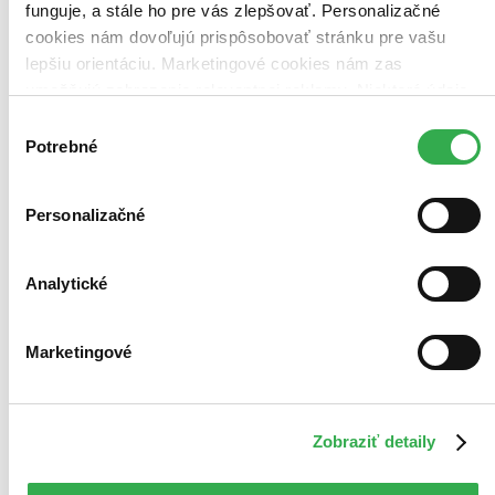
posnažíme sa aj trochu rýchlejšie!
funguje, a stále ho pre vás zlepšovať. Personalizačné
Pridať do zoznamu
cookies nám dovoľujú prispôsobovať stránku pre vašu
Vložiť do košíka
lepšiu orientáciu. Marketingové cookies nám zas
umožňujú zobrazenie relevantnej reklamy. Niektoré údaje
zdieľame aj s tretími stranami. Veľmi by nám pomohlo,
Výber
keby sme mohli používať všetky tieto cookies. Ďakujeme!
Potrebné
súhlasu
Personalizačné
Analytické
Marketingové
Zobraziť detaily