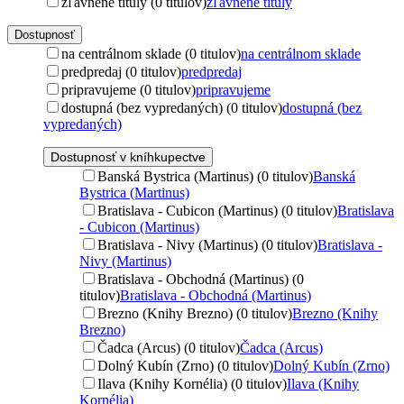
zľavnené tituly (0 titulov)
zľavnené tituly
Dostupnosť
na centrálnom sklade (0 titulov)
na centrálnom sklade
predpredaj (0 titulov)
predpredaj
pripravujeme (0 titulov)
pripravujeme
dostupná (bez vypredaných) (0 titulov)
dostupná (bez
vypredaných)
Dostupnosť v kníhkupectve
Banská Bystrica (Martinus) (0 titulov)
Banská
Bystrica (Martinus)
Bratislava - Cubicon (Martinus) (0 titulov)
Bratislava
- Cubicon (Martinus)
Bratislava - Nivy (Martinus) (0 titulov)
Bratislava -
Nivy (Martinus)
Bratislava - Obchodná (Martinus) (0
titulov)
Bratislava - Obchodná (Martinus)
Brezno (Knihy Brezno) (0 titulov)
Brezno (Knihy
Brezno)
Čadca (Arcus) (0 titulov)
Čadca (Arcus)
Dolný Kubín (Zrno) (0 titulov)
Dolný Kubín (Zrno)
Ilava (Knihy Kornélia) (0 titulov)
Ilava (Knihy
Kornélia)