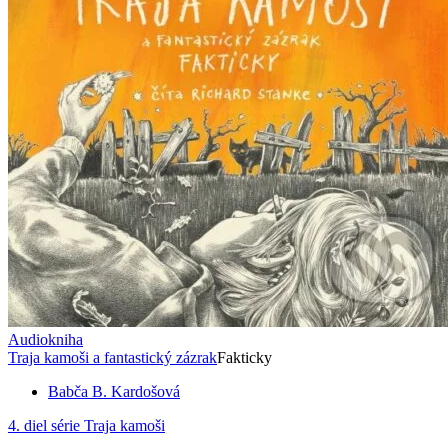
Audiokniha
Traja kamoši a fantastický zázrak
Fakticky
Babča B. Kardošová
4. diel série
Traja kamoši