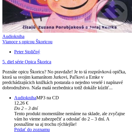
Audiokniha
Vianoce s opicou Škoricou
Peter Stoličný
5. diel série
Opica Škorica
Poznáte opicu Škoricu? No pravdaže! Je to tá rozprávková opička,
ktorá sa svojim kamarátom Jurkovi, Paľkovi a Emke v
predchádzajúcich knižkách postarala o nejedno veselé i napínavé
dobrodružstvo. Naša malá nezbednica totiž dokáže kúzliť...
Audiokniha
MP3 na CD
12,26 €
Do 2 – 3 dní
Tento produkt momentálne nemáme na sklade, ale zvyčajne
vám ho vieme zabezpečiť a odoslať do 2 – 3 dní. A
posnažíme sa aj trochu rýchlejšie!
Pridať do zoznamu