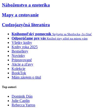
Náboženstvo a ezoterika
Mapy a cestovanie
Cudzojazyčná literatúra
Knihomoľský pomocník
Spýtajte sa Sherlocka, čo čítať
Odporúčame pre vás
Knižné tipy ušité na mieru vám
Všetky knihy
Knihy roka 2025
Bestsellery
Novinky
Pripravované
Akcie a zľavy
Kolekcie
BookTok
Mám záujem o titul
Top autori
Dominik Dán
Julie Caplin
Rebecca Yarros