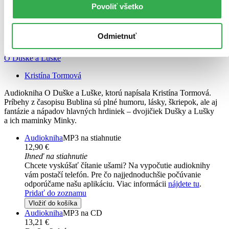
Povoliť všetko
Odmietnuť
Audiokniha
O Duške a Luške
Kristína Tormová
Audiokniha O Duške a Luške, ktorú napísala Kristína Tormová.
Príbehy z časopisu Bublina sú plné humoru, lásky, škriepok, ale aj
fantázie a nápadov hlavných hrdiniek – dvojičiek Dušky a Lušky
a ich maminky Minky.
Audiokniha
MP3 na stiahnutie
12,90 €
Ihneď na stiahnutie
Chcete vyskúšať čítanie ušami? Na vypočutie audioknihy
vám postačí telefón. Pre čo najjednoduchšie počúvanie
odporúčame našu aplikáciu. Viac informácii
nájdete tu
.
Pridať do zoznamu
Vložiť do košíka
Audiokniha
MP3 na CD
13,21 €