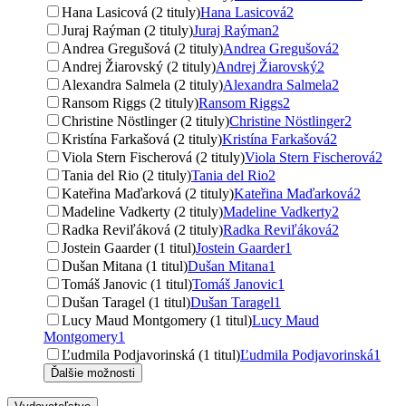
Hana Lasicová (2 tituly)
Hana Lasicová
2
Juraj Raýman (2 tituly)
Juraj Raýman
2
Andrea Gregušová (2 tituly)
Andrea Gregušová
2
Andrej Žiarovský (2 tituly)
Andrej Žiarovský
2
Alexandra Salmela (2 tituly)
Alexandra Salmela
2
Ransom Riggs (2 tituly)
Ransom Riggs
2
Christine Nöstlinger (2 tituly)
Christine Nöstlinger
2
Kristína Farkašová (2 tituly)
Kristína Farkašová
2
Viola Stern Fischerová (2 tituly)
Viola Stern Fischerová
2
Tania del Rio (2 tituly)
Tania del Rio
2
Kateřina Maďarková (2 tituly)
Kateřina Maďarková
2
Madeline Vadkerty (2 tituly)
Madeline Vadkerty
2
Radka Reviľáková (2 tituly)
Radka Reviľáková
2
Jostein Gaarder (1 titul)
Jostein Gaarder
1
Dušan Mitana (1 titul)
Dušan Mitana
1
Tomáš Janovic (1 titul)
Tomáš Janovic
1
Dušan Taragel (1 titul)
Dušan Taragel
1
Lucy Maud Montgomery (1 titul)
Lucy Maud
Montgomery
1
Ľudmila Podjavorinská (1 titul)
Ľudmila Podjavorinská
1
Ďalšie možnosti