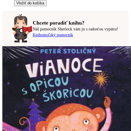
Vložiť do košíka
Chcete poradiť knihu?
Náš pomocník Sherlock vám ju s radosťou vypátra!
Knihomoľský pomocník