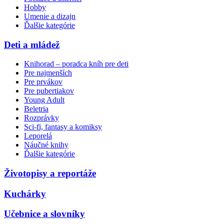
Hobby
Umenie a dizajn
Ďalšie kategórie
Deti a mládež
Knihorad – poradca kníh pre deti
Pre najmenších
Pre prvákov
Pre pubertiakov
Young Adult
Beletria
Rozprávky
Sci-fi, fantasy a komiksy
Leporelá
Náučné knihy
Ďalšie kategórie
Životopisy a reportáže
Kuchárky
Učebnice a slovníky