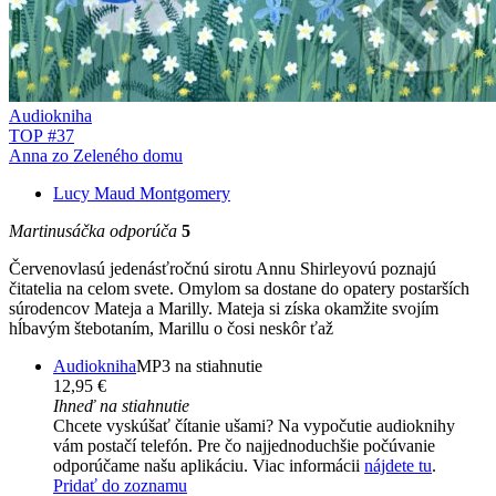
Audiokniha
TOP #37
Anna zo Zeleného domu
Lucy Maud Montgomery
Martinusáčka odporúča
5
Červenovlasú jedenásťročnú sirotu Annu Shirleyovú poznajú
čitatelia na celom svete. Omylom sa dostane do opatery postarších
súrodencov Mateja a Marilly. Mateja si získa okamžite svojím
hĺbavým štebotaním, Marillu o čosi neskôr ťaž
Audiokniha
MP3 na stiahnutie
12,95 €
Ihneď na stiahnutie
Chcete vyskúšať čítanie ušami? Na vypočutie audioknihy
vám postačí telefón. Pre čo najjednoduchšie počúvanie
odporúčame našu aplikáciu. Viac informácii
nájdete tu
.
Pridať do zoznamu