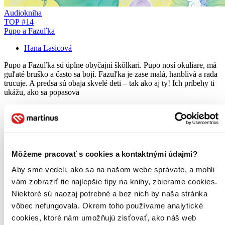
Audiokniha
TOP #14
Pupo a Fazuľka
Hana Lasicová
Pupo a Fazuľka sú úplne obyčajní škôlkari. Pupo nosí okuliare, má
guľaté bruško a často sa bojí. Fazuľka je zase malá, hanblivá a rada
trucuje. A predsa sú obaja skvelé deti – tak ako aj ty! Ich príbehy ti
ukážu, ako sa popasova
Audiokniha
MP3 na stiahnutie
10,90 €
Ihneď na stiahnutie
Chcete vyskúšať čítanie ušami? Na vypočutie audioknihy
vám postačí telefón. Pre čo najjednoduchšie počúvanie
Môžeme pracovať s cookies a kontaktnými údajmi?
odporúčame našu aplikáciu. Viac informácii
nájdete tu
.
Pridať do zoznamu
Aby sme vedeli, ako sa na našom webe správate, a mohli
Vložiť do košíka
vám zobraziť tie najlepšie tipy na knihy, zbierame cookies.
Audiokniha
MP3 na CD
11,31 €
Niektoré sú naozaj potrebné a bez nich by naša stránka
Do 3 – 8 dní
vôbec nefungovala. Okrem toho používame analytické
Tento produkt momentálne nemáme na sklade, ale zvyčajne
cookies, ktoré nám umožňujú zisťovať, ako náš web
vám ho vieme zabezpečiť a odoslať do 3 – 8 dní. A