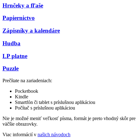
Hrnčeky a fľaše
Papiernictvo
Zápisníky a kalendáre
Hudba
LP platne
Puzzle
Prečítate na zariadeniach:
Pocketbook
Kindle
Smartfón či tablet s príslušnou aplikáciou
Počítač s príslušnou aplikáciou
Nie je možné meniť veľkosť písma, formát je preto vhodný skôr pre
väčšie obrazovky.
Viac informácií v
našich návodoch