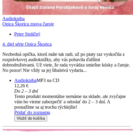
Audiokniha
Opica Škorica znova čaruje
Peter Stoličný
4. diel série
Opica Škorica
Nezbedná opička, ktorú máte tak radi, už po piaty raz vyskočila z
rozprávkovej audioknižky, aby vás pobavila ďalšími
dobrodružstvami. Už viete, že rada vyvádza smiešne kúsky a čaruje.
No pozor! Nie vždy sa jej šibalstvá vydaria...
Audiokniha
MP3 na CD
12,26 €
Do 2 – 3 dní
Tento produkt momentálne nemáme na sklade, ale zvyčajne
vám ho vieme zabezpečiť a odoslať do 2 – 3 dní. A
posnažíme sa aj trochu rýchlejšie!
Pridať do zoznamu
Vložiť do košíka