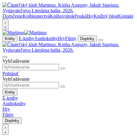
Doručenie
Kníhkupectvá
Knihovrátok
Poukážky
Knižný blog
Kontakt
E-knihy
Audioknihy
Hry
Filmy
Knihy
Doplnky
Vyhľadávanie
Prihlásiť
Vyhľadávanie
Knihy
E-knihy
Audioknihy
Hry
Filmy
Doplnky