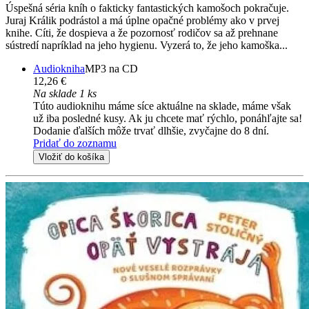
Úspešná séria kníh o fakticky fantastických kamošoch pokračuje.
Juraj Králik podrástol a má úplne opačné problémy ako v prvej
knihe. Cíti, že dospieva a že pozornosť rodičov sa až prehnane
sústredí napríklad na jeho hygienu. Vyzerá to, že jeho kamoška...
Audiokniha
MP3 na CD
12,26 €
Na sklade 1 ks
Túto audioknihu máme síce aktuálne na sklade, máme však
už iba posledné kusy. Ak ju chcete mať rýchlo, ponáhľajte sa!
Dodanie ďalších môže trvať dlhšie, zvyčajne do 8 dní.
Pridať do zoznamu
Vložiť do košíka