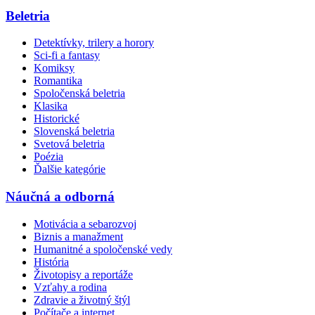
Beletria
Detektívky, trilery a horory
Sci-fi a fantasy
Komiksy
Romantika
Spoločenská beletria
Klasika
Historické
Slovenská beletria
Svetová beletria
Poézia
Ďalšie kategórie
Náučná a odborná
Motivácia a sebarozvoj
Biznis a manažment
Humanitné a spoločenské vedy
História
Životopisy a reportáže
Vzťahy a rodina
Zdravie a životný štýl
Počítače a internet