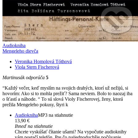
Audiokniha
Mengeleho dievča
Veronika Homolová Tóthová
Viola Stern Fischerová
Martinusák odporúča
5
“Každý večer, keď myslím na svojich drahých, ktorí už nežijú, si
hovorím: Ako si to mohla prežiť? Sama neviem. Bolo to naozaj iba
o šťastí a náhode. “ To sú slová Violy Fischerovej, ženy, ktorá
prežila Mengeleho pokusy, štyri k
Audiokniha
MP3 na stiahnutie
13,90 €
Ihneď na stiahnutie
Chcete vyskúšať čítanie ušami? Na vypočutie audioknihy
vám postačí telefón. Pre čo najjednoduchšie počúvanie