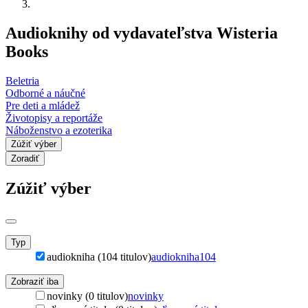
Audioknihy od vydavateľstva Wisteria
Books
Beletria
Odborné a náučné
Pre deti a mládež
Životopisy a reportáže
Náboženstvo a ezoterika
Zúžiť výber
Zoradiť
Zúžiť výber
Typ
audiokniha (104 titulov)
audiokniha
104
Zobraziť iba
novinky (0 titulov)
novinky