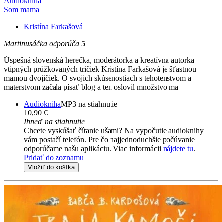
Audiokniha
Som mama
Kristína Farkašová
Martinusáčka odporúča
5
Úspešná slovenská herečka, moderátorka a kreatívna autorka
vtipných prúžkovaných tričiek Kristína Farkašová je šťastnou
mamou dvojičiek. O svojich skúsenostiach s tehotenstvom a
materstvom začala písať blog a ten oslovil množstvo ma
Audiokniha
MP3 na stiahnutie
10,90 €
Ihneď na stiahnutie
Chcete vyskúšať čítanie ušami? Na vypočutie audioknihy
vám postačí telefón. Pre čo najjednoduchšie počúvanie
odporúčame našu aplikáciu. Viac informácii
nájdete tu
.
Pridať do zoznamu
Vložiť do košíka