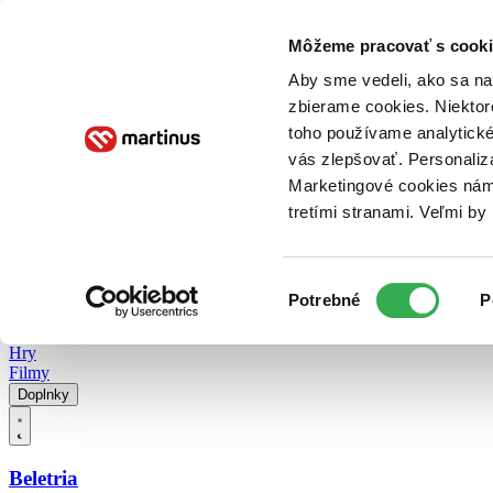
Doručenie
Kníhkupectvá
Knihovrátok
Poukážky
Knižný blog
Kontakt
Môžeme pracovať s cooki
Aby sme vedeli, ako sa na 
zbierame cookies. Niektor
E-knihy
Audioknihy
Hry
Filmy
Knihy
Doplnky
toho používame analytické
vás zlepšovať. Personaliz
Vyhľadávanie
Marketingové cookies nám 
tretími stranami. Veľmi b
Prihlásiť
Vyhľadávanie
Výber
Knihy
Potrebné
P
súhlasu
E-knihy
Audioknihy
Hry
Filmy
Doplnky
Beletria