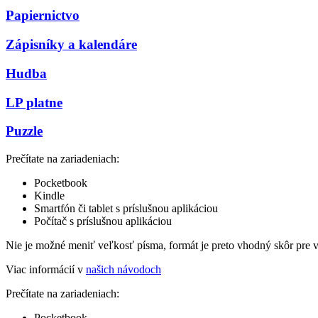
Papiernictvo
Zápisníky a kalendáre
Hudba
LP platne
Puzzle
Prečítate na zariadeniach:
Pocketbook
Kindle
Smartfón či tablet s príslušnou aplikáciou
Počítač s príslušnou aplikáciou
Nie je možné meniť veľkosť písma, formát je preto vhodný skôr pre 
Viac informácií v
našich návodoch
Prečítate na zariadeniach:
Pocketbook