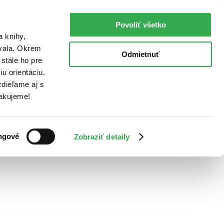
Povoliť všetko
a knihy,
ovala. Okrem
Odmietnuť
stále ho pre
u orientáciu.
dieľame aj s
Ďakujeme!
ngové
Zobraziť detaily