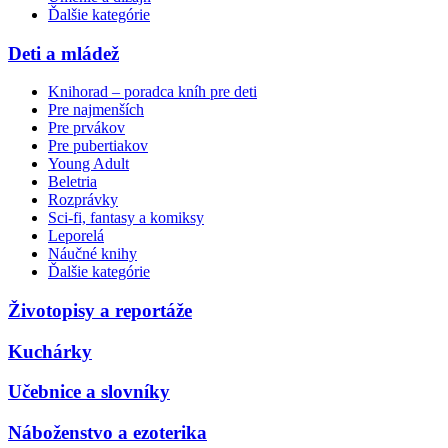
Ďalšie kategórie
Deti a mládež
Knihorad – poradca kníh pre deti
Pre najmenších
Pre prvákov
Pre pubertiakov
Young Adult
Beletria
Rozprávky
Sci-fi, fantasy a komiksy
Leporelá
Náučné knihy
Ďalšie kategórie
Životopisy a reportáže
Kuchárky
Učebnice a slovníky
Náboženstvo a ezoterika