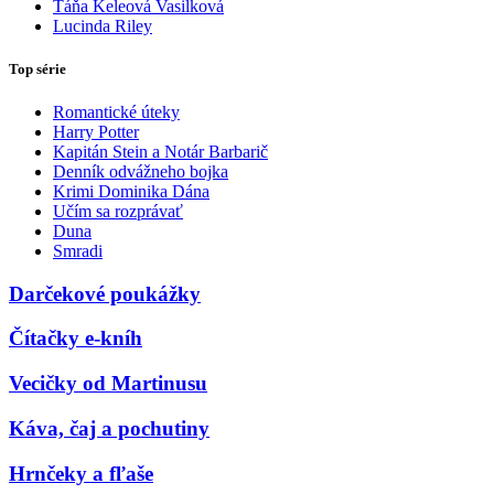
Táňa Keleová Vasilková
Lucinda Riley
Top série
Romantické úteky
Harry Potter
Kapitán Stein a Notár Barbarič
Denník odvážneho bojka
Krimi Dominika Dána
Učím sa rozprávať
Duna
Smradi
Darčekové poukážky
Čítačky e-kníh
Vecičky od Martinusu
Káva, čaj a pochutiny
Hrnčeky a fľaše