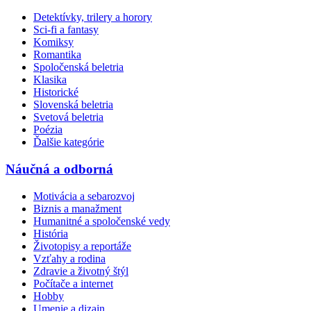
Detektívky, trilery a horory
Sci-fi a fantasy
Komiksy
Romantika
Spoločenská beletria
Klasika
Historické
Slovenská beletria
Svetová beletria
Poézia
Ďalšie kategórie
Náučná a odborná
Motivácia a sebarozvoj
Biznis a manažment
Humanitné a spoločenské vedy
História
Životopisy a reportáže
Vzťahy a rodina
Zdravie a životný štýl
Počítače a internet
Hobby
Umenie a dizajn