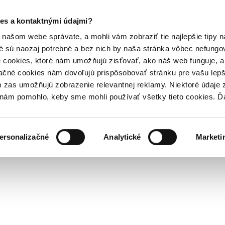
es a kontaktnými údajmi?
našom webe správate, a mohli vám zobraziť tie najlepšie tipy n
é sú naozaj potrebné a bez nich by naša stránka vôbec nefung
 cookies, ktoré nám umožňujú zisťovať, ako náš web funguje, a 
ačné cookies nám dovoľujú prispôsobovať stránku pre vašu lepši
zas umožňujú zobrazenie relevantnej reklamy. Niektoré údaje z
y nám pomohlo, keby sme mohli používať všetky tieto cookies. 
ersonalizačné
Analytické
Marketi