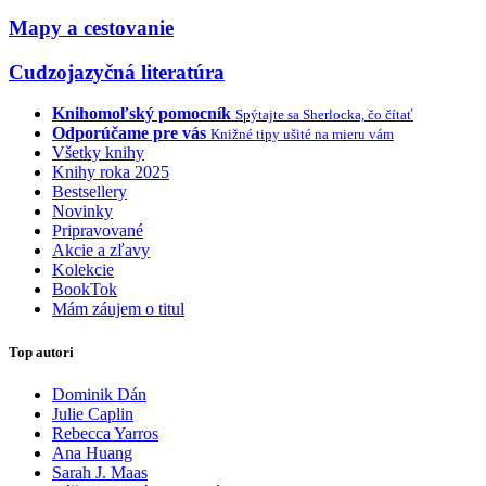
Mapy a cestovanie
Cudzojazyčná literatúra
Knihomoľský pomocník
Spýtajte sa Sherlocka, čo čítať
Odporúčame pre vás
Knižné tipy ušité na mieru vám
Všetky knihy
Knihy roka 2025
Bestsellery
Novinky
Pripravované
Akcie a zľavy
Kolekcie
BookTok
Mám záujem o titul
Top autori
Dominik Dán
Julie Caplin
Rebecca Yarros
Ana Huang
Sarah J. Maas