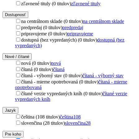
zľavnené tituly (0 titulov)
zľavnené tituly
Dostupnosť
na centrálnom sklade (0 titulov)
na centrálnom sklade
predpredaj (0 titulov)
predpredaj
pripravujeme (0 titulov)
pripravujeme
dostupná (bez vypredaných) (0 titulov)
dostupná (bez
vypredaných)
Nové / čítané
nová (0 titulov)
nová
čítaná (0 titulov)
čítaná
čítaná - výborný stav (0 titulov)
čítaná - výborný stav
čítaná - mierne opotrebovaná (0 titulov)
čítaná - mierne
opotrebovaná
čítané verzie vypredaných kníh (0 titulov)
čítané verzie
vypredaných kníh
Jazyk
čeština (108 titulov)
čeština
108
slovenčina (28 titulov)
slovenčina
28
Pre koho