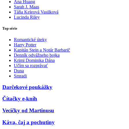
Ana Huang
Sarah J. Maas
Táňa Keleová Vasilková
Lucinda Riley
Top série
Romantické úteky
Harry Potter
Kapitán Stein a Notár Barbarič
Denník odvážneho bojka
Krimi Dominika Dána
Učím sa rozprávať
Duna
Smradi
Darčekové poukážky
Čítačky e-kníh
Vecičky od Martinusu
Káva, čaj a pochutiny