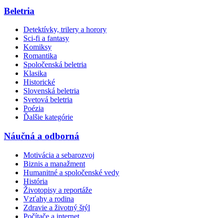
Beletria
Detektívky, trilery a horory
Sci-fi a fantasy
Komiksy
Romantika
Spoločenská beletria
Klasika
Historické
Slovenská beletria
Svetová beletria
Poézia
Ďalšie kategórie
Náučná a odborná
Motivácia a sebarozvoj
Biznis a manažment
Humanitné a spoločenské vedy
História
Životopisy a reportáže
Vzťahy a rodina
Zdravie a životný štýl
Počítače a internet