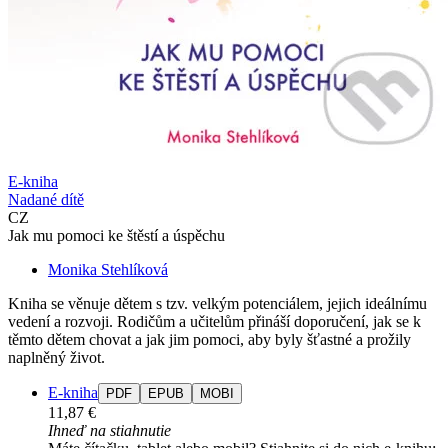
E-kniha
Nadané dítě
CZ
Jak mu pomoci ke štěstí a úspěchu
Monika Stehlíková
Kniha se věnuje dětem s tzv. velkým potenciálem, jejich ideálnímu
vedení a rozvoji. Rodičům a učitelům přináší doporučení, jak se k
těmto dětem chovat a jak jim pomoci, aby byly šťastné a prožily
naplněný život.
E-kniha
PDF
EPUB
MOBI
11,87 €
Ihneď na stiahnutie