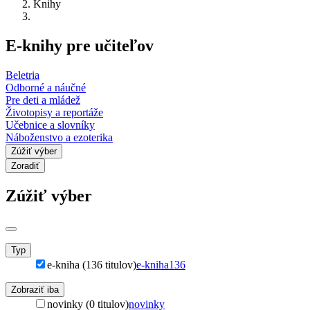
Knihy
E-knihy pre učiteľov
Beletria
Odborné a náučné
Pre deti a mládež
Životopisy a reportáže
Učebnice a slovníky
Náboženstvo a ezoterika
Zúžiť výber
Zoradiť
Zúžiť výber
Typ
e-kniha (136 titulov)
e-kniha
136
Zobraziť iba
novinky (0 titulov)
novinky