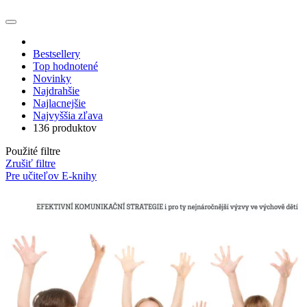
Bestsellery
Top hodnotené
Novinky
Najdrahšie
Najlacnejšie
Najvyššia zľava
136 produktov
Použité filtre
Zrušiť filtre
Pre učiteľov
E-knihy