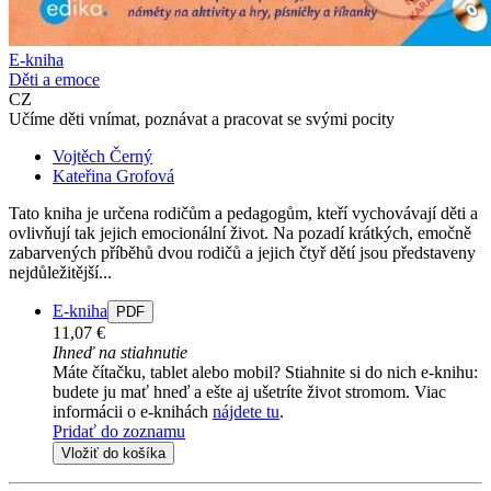
E-kniha
Děti a emoce
CZ
Učíme děti vnímat, poznávat a pracovat se svými pocity
Vojtěch Černý
Kateřina Grofová
Tato kniha je určena rodičům a pedagogům, kteří vychovávají děti a
ovlivňují tak jejich emocionální život. Na pozadí krátkých, emočně
zabarvených příběhů dvou rodičů a jejich čtyř dětí jsou představeny
nejdůležitější...
E-kniha
PDF
11,07 €
Ihneď na stiahnutie
Máte čítačku, tablet alebo mobil? Stiahnite si do nich e-knihu:
budete ju mať hneď a ešte aj ušetríte život stromom. Viac
informácii o e-knihách
nájdete tu
.
Pridať do zoznamu
Vložiť do košíka