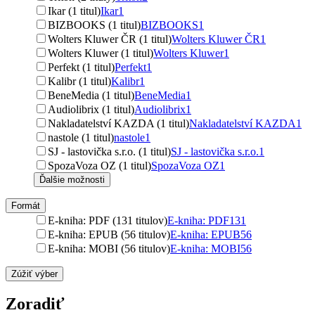
Ikar (1 titul)
Ikar
1
BIZBOOKS (1 titul)
BIZBOOKS
1
Wolters Kluwer ČR (1 titul)
Wolters Kluwer ČR
1
Wolters Kluwer (1 titul)
Wolters Kluwer
1
Perfekt (1 titul)
Perfekt
1
Kalibr (1 titul)
Kalibr
1
BeneMedia (1 titul)
BeneMedia
1
Audiolibrix (1 titul)
Audiolibrix
1
Nakladatelství KAZDA (1 titul)
Nakladatelství KAZDA
1
nastole (1 titul)
nastole
1
SJ - lastovička s.r.o. (1 titul)
SJ - lastovička s.r.o.
1
SpozaVoza OZ (1 titul)
SpozaVoza OZ
1
Ďalšie možnosti
Formát
E-kniha: PDF (131 titulov)
E-kniha: PDF
131
E-kniha: EPUB (56 titulov)
E-kniha: EPUB
56
E-kniha: MOBI (56 titulov)
E-kniha: MOBI
56
Zúžiť výber
Zoradiť