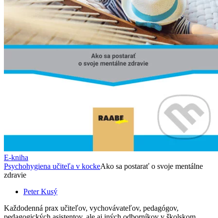
E-kniha
Psychohygiena učiteľa v kocke
Ako sa postarať o svoje mentálne
zdravie
Peter Kusý
Každodenná prax učiteľov, vychovávateľov, pedagógov,
pedagogických asistentov, ale aj iných odborníkov v školskom