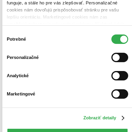
funguje, a stále ho pre vás zlepšovať. Personalizačné
cookies nám dovoľujú prispôsobovať stránku pre vašu
lepšiu orientáciu. Marketingové cookies nám zas
umožňujú zobrazenie relevantnej reklamy. Niektoré údaje
zdieľame aj s tretími stranami. Veľmi by nám pomohlo,
Výber
keby sme mohli používať všetky tieto cookies. Ďakujeme!
Potrebné
súhlasu
Personalizačné
Analytické
Marketingové
Zobraziť detaily