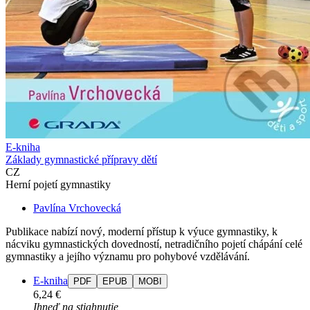
E-kniha
Základy gymnastické přípravy dětí
CZ
Herní pojetí gymnastiky
Pavlína Vrchovecká
Publikace nabízí nový, moderní přístup k výuce gymnastiky, k
nácviku gymnastických dovedností, netradičního pojetí chápání celé
gymnastiky a jejího významu pro pohybové vzdělávání.
E-kniha
PDF
EPUB
MOBI
6,24 €
Ihneď na stiahnutie