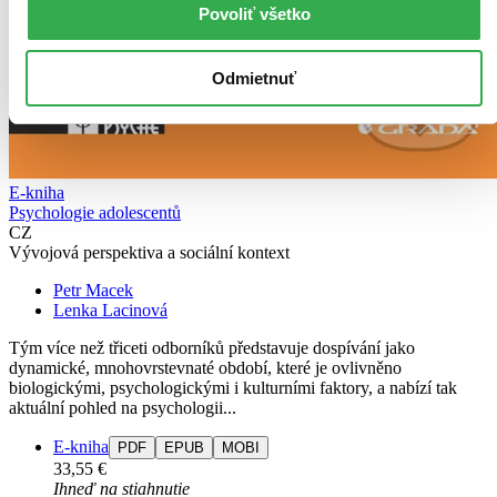
Povoliť všetko
Odmietnuť
E-kniha
Psychologie adolescentů
CZ
Vývojová perspektiva a sociální kontext
Petr Macek
Lenka Lacinová
Tým více než třiceti odborníků představuje dospívání jako
dynamické, mnohovrstevnaté období, které je ovlivněno
biologickými, psychologickými i kulturními faktory, a nabízí tak
aktuální pohled na psychologii...
E-kniha
PDF
EPUB
MOBI
33,55 €
Ihneď na stiahnutie