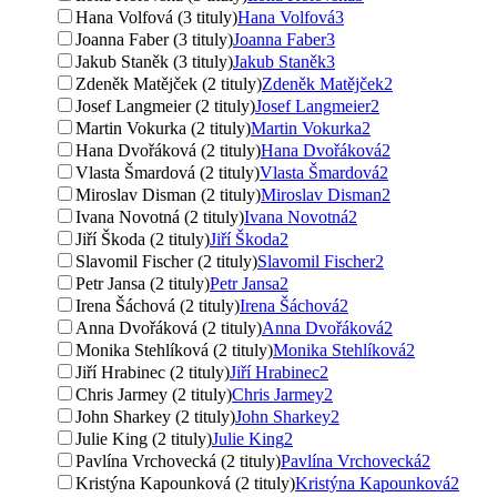
Hana Volfová (3 tituly)
Hana Volfová
3
Joanna Faber (3 tituly)
Joanna Faber
3
Jakub Staněk (3 tituly)
Jakub Staněk
3
Zdeněk Matějček (2 tituly)
Zdeněk Matějček
2
Josef Langmeier (2 tituly)
Josef Langmeier
2
Martin Vokurka (2 tituly)
Martin Vokurka
2
Hana Dvořáková (2 tituly)
Hana Dvořáková
2
Vlasta Šmardová (2 tituly)
Vlasta Šmardová
2
Miroslav Disman (2 tituly)
Miroslav Disman
2
Ivana Novotná (2 tituly)
Ivana Novotná
2
Jiří Škoda (2 tituly)
Jiří Škoda
2
Slavomil Fischer (2 tituly)
Slavomil Fischer
2
Petr Jansa (2 tituly)
Petr Jansa
2
Irena Šáchová (2 tituly)
Irena Šáchová
2
Anna Dvořáková (2 tituly)
Anna Dvořáková
2
Monika Stehlíková (2 tituly)
Monika Stehlíková
2
Jiří Hrabinec (2 tituly)
Jiří Hrabinec
2
Chris Jarmey (2 tituly)
Chris Jarmey
2
John Sharkey (2 tituly)
John Sharkey
2
Julie King (2 tituly)
Julie King
2
Pavlína Vrchovecká (2 tituly)
Pavlína Vrchovecká
2
Kristýna Kapounková (2 tituly)
Kristýna Kapounková
2