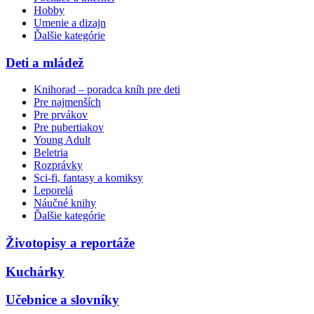
Hobby
Umenie a dizajn
Ďalšie kategórie
Deti a mládež
Knihorad – poradca kníh pre deti
Pre najmenších
Pre prvákov
Pre pubertiakov
Young Adult
Beletria
Rozprávky
Sci-fi, fantasy a komiksy
Leporelá
Náučné knihy
Ďalšie kategórie
Životopisy a reportáže
Kuchárky
Učebnice a slovníky