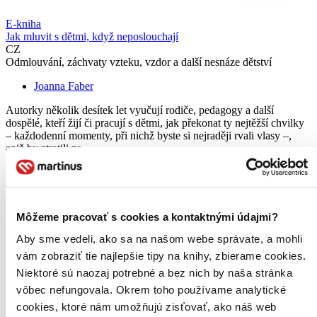
E-kniha
Jak mluvit s dětmi, když neposlouchají
CZ
Odmlouvání, záchvaty vzteku, vzdor a další nesnáze dětství
Joanna Faber
Autorky několik desítek let vyučují rodiče, pedagogy a další
dospělé, kteří žijí či pracují s dětmi, jak překonat ty nejtěžší chvilky
– každodenní momenty, při nichž byste si nejraději rvali vlasy –,
aniž by ztratili ze...
E-kniha
PDF
16,40 €
Ihneď na stiahnutie
Máte čítačku, tablet alebo mobil? Stiahnite si do nich e-knihu:
Môžeme pracovať s cookies a kontaktnými údajmi?
budete ju mať hneď a ešte aj ušetríte život stromom. Viac
informácii o e-knihách
nájdete tu
.
Aby sme vedeli, ako sa na našom webe správate, a mohli
Pridať do zoznamu
vám zobraziť tie najlepšie tipy na knihy, zbierame cookies.
Vložiť do košíka
Niektoré sú naozaj potrebné a bez nich by naša stránka
vôbec nefungovala. Okrem toho používame analytické
cookies, ktoré nám umožňujú zisťovať, ako náš web