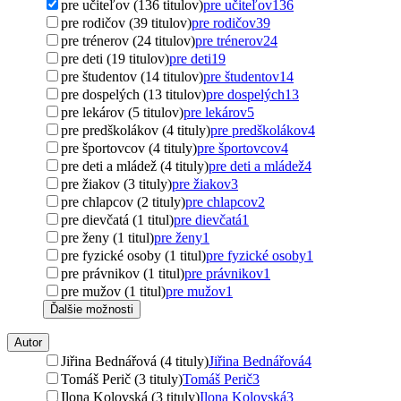
pre učiteľov (136 titulov)
pre učiteľov
136
pre rodičov (39 titulov)
pre rodičov
39
pre trénerov (24 titulov)
pre trénerov
24
pre deti (19 titulov)
pre deti
19
pre študentov (14 titulov)
pre študentov
14
pre dospelých (13 titulov)
pre dospelých
13
pre lekárov (5 titulov)
pre lekárov
5
pre predškolákov (4 tituly)
pre predškolákov
4
pre športovcov (4 tituly)
pre športovcov
4
pre deti a mládež (4 tituly)
pre deti a mládež
4
pre žiakov (3 tituly)
pre žiakov
3
pre chlapcov (2 tituly)
pre chlapcov
2
pre dievčatá (1 titul)
pre dievčatá
1
pre ženy (1 titul)
pre ženy
1
pre fyzické osoby (1 titul)
pre fyzické osoby
1
pre právnikov (1 titul)
pre právnikov
1
pre mužov (1 titul)
pre mužov
1
Ďalšie možnosti
Autor
Jiřina Bednářová (4 tituly)
Jiřina Bednářová
4
Tomáš Perič (3 tituly)
Tomáš Perič
3
Ilona Kolovská (3 tituly)
Ilona Kolovská
3