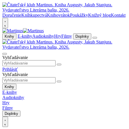
Doručenie
Kníhkupectvá
Knihovrátok
Poukážky
Knižný blog
Kontakt
E-knihy
Audioknihy
Hry
Filmy
Knihy
Doplnky
Vyhľadávanie
Prihlásiť
Vyhľadávanie
Knihy
E-knihy
Audioknihy
Hry
Filmy
Doplnky