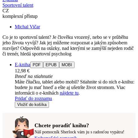
Sportovní talent
CZ
komplexní přístup
Michal Vičar
Co je to sportovní talent? Je člověku vrozený, nebo se v průběhu
jeho života vyvíjí? Jak jej můžeme rozpoznat a jakým způsobem
rozvíjet? Odpovědi na otázky, nad kterými se zamýšlí nejeden rodič
či trenér, hledá sportovní psycholog
E-kniha
PDF
EPUB
MOBI
12,98 €
Ihneď na stiahnutie
Máte čítačku, tablet alebo mobil? Stiahnite si do nich e-knihu:
budete ju mať hneď a ešte aj ušetríte život stromom. Viac
informácii o e-knihách
nájdete tu
.
Pridať do zoznamu
Vložiť do košíka
Chcete poradiť knihu?
Náš pomocník Sherlock vám ju s radosťou vypátra!