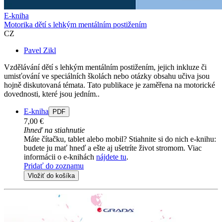
E-kniha
Motorika dětí s lehkým mentálním postižením
CZ
Pavel Zikl
Vzdělávání dětí s lehkým mentálním postižením, jejich inkluze či
umisťování ve speciálních školách nebo otázky obsahu učiva jsou
hojně diskutovaná témata. Tato publikace je zaměřena na motorické
dovednosti, které jsou jedním..
E-kniha
PDF
7,00 €
Ihneď na stiahnutie
Máte čítačku, tablet alebo mobil? Stiahnite si do nich e-knihu:
budete ju mať hneď a ešte aj ušetríte život stromom. Viac
informácii o e-knihách
nájdete tu
.
Pridať do zoznamu
Vložiť do košíka