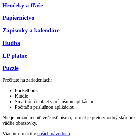
Hrnčeky a fľaše
Papiernictvo
Zápisníky a kalendáre
Hudba
LP platne
Puzzle
Prečítate na zariadeniach:
Pocketbook
Kindle
Smartfón či tablet s príslušnou aplikáciou
Počítač s príslušnou aplikáciou
Nie je možné meniť veľkosť písma, formát je preto vhodný skôr pre
väčšie obrazovky.
Viac informácií v
našich návodoch