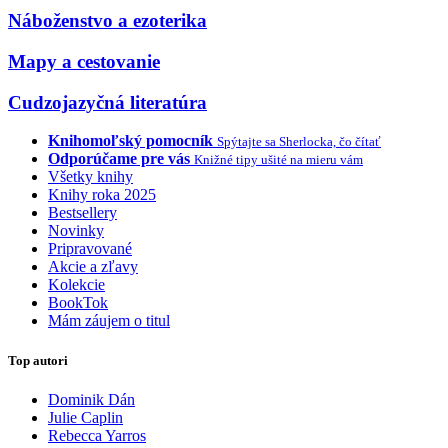
Náboženstvo a ezoterika
Mapy a cestovanie
Cudzojazyčná literatúra
Knihomoľský pomocník
Spýtajte sa Sherlocka, čo čítať
Odporúčame pre vás
Knižné tipy ušité na mieru vám
Všetky knihy
Knihy roka 2025
Bestsellery
Novinky
Pripravované
Akcie a zľavy
Kolekcie
BookTok
Mám záujem o titul
Top autori
Dominik Dán
Julie Caplin
Rebecca Yarros