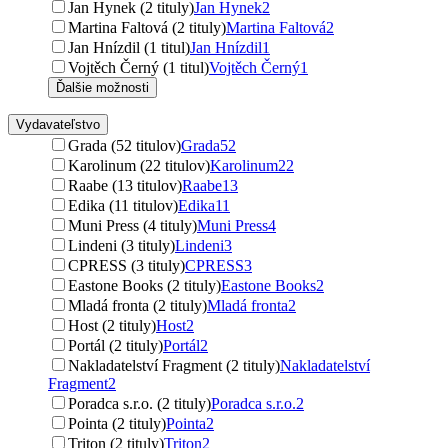
Jan Hynek (2 tituly)
Jan Hynek
2
Martina Faltová (2 tituly)
Martina Faltová
2
Jan Hnízdil (1 titul)
Jan Hnízdil
1
Vojtěch Černý (1 titul)
Vojtěch Černý
1
Ďalšie možnosti
Vydavateľstvo
Grada (52 titulov)
Grada
52
Karolinum (22 titulov)
Karolinum
22
Raabe (13 titulov)
Raabe
13
Edika (11 titulov)
Edika
11
Muni Press (4 tituly)
Muni Press
4
Lindeni (3 tituly)
Lindeni
3
CPRESS (3 tituly)
CPRESS
3
Eastone Books (2 tituly)
Eastone Books
2
Mladá fronta (2 tituly)
Mladá fronta
2
Host (2 tituly)
Host
2
Portál (2 tituly)
Portál
2
Nakladatelství Fragment (2 tituly)
Nakladatelství
Fragment
2
Poradca s.r.o. (2 tituly)
Poradca s.r.o.
2
Pointa (2 tituly)
Pointa
2
Triton (2 tituly)
Triton
2