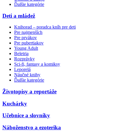
Ďalšie kategórie
Deti a mládež
Knihorad – poradca kníh pre deti
Pre najmenších
Pre prvákov
Pre pubertiakov
Young Adult
Beletria
Rozprávky
Sci-fi, fantasy a komiksy
Leporelá
Náučné knihy
Ďalšie kategórie
Životopisy a reportáže
Kuchárky
Učebnice a slovníky
Náboženstvo a ezoterika