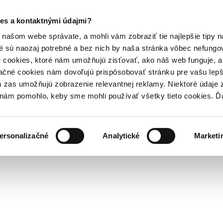
es a kontaktnými údajmi?
našom webe správate, a mohli vám zobraziť tie najlepšie tipy n
é sú naozaj potrebné a bez nich by naša stránka vôbec nefung
 cookies, ktoré nám umožňujú zisťovať, ako náš web funguje, a 
ačné cookies nám dovoľujú prispôsobovať stránku pre vašu lepši
zas umožňujú zobrazenie relevantnej reklamy. Niektoré údaje z
y nám pomohlo, keby sme mohli používať všetky tieto cookies. 
ersonalizačné
Analytické
Marketi