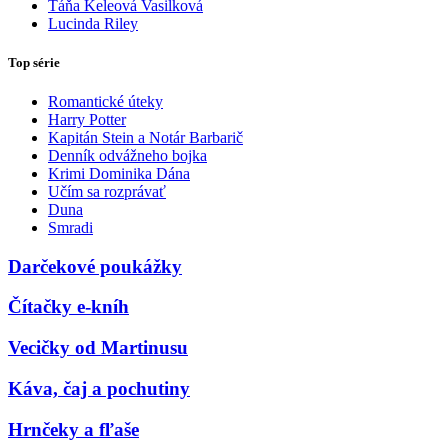
Táňa Keleová Vasilková
Lucinda Riley
Top série
Romantické úteky
Harry Potter
Kapitán Stein a Notár Barbarič
Denník odvážneho bojka
Krimi Dominika Dána
Učím sa rozprávať
Duna
Smradi
Darčekové poukážky
Čítačky e-kníh
Vecičky od Martinusu
Káva, čaj a pochutiny
Hrnčeky a fľaše