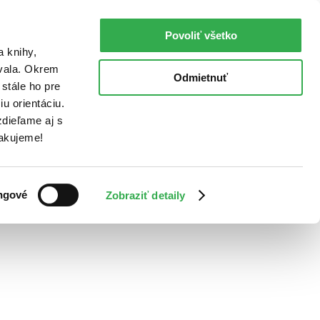
Povoliť všetko
a knihy,
ovala. Okrem
Odmietnuť
stále ho pre
u orientáciu.
dieľame aj s
Ďakujeme!
ngové
Zobraziť detaily