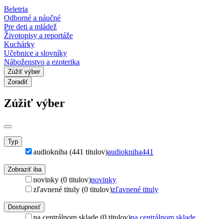
Beletria
Odborné a náučné
Pre deti a mládež
Životopisy a reportáže
Kuchárky
Učebnice a slovníky
Náboženstvo a ezoterika
Zúžiť výber
Zoradiť
Zúžiť výber
Typ
audiokniha (441 titulov)
audiokniha
441
Zobraziť iba
novinky (0 titulov)
novinky
zľavnené tituly (0 titulov)
zľavnené tituly
Dostupnosť
na centrálnom sklade (0 titulov)
na centrálnom sklade