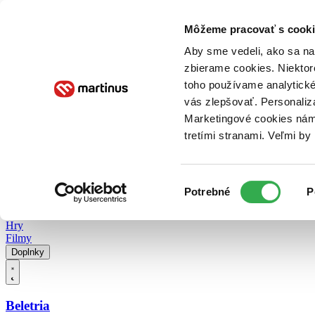
Doručenie
Kníhkupectvá
Knihovrátok
Poukážky
Knižný blog
Kontakt
Môžeme pracovať s cooki
Aby sme vedeli, ako sa na 
zbierame cookies. Niektor
E-knihy
Audioknihy
Hry
Filmy
Knihy
Doplnky
toho používame analytické
vás zlepšovať. Personaliz
Vyhľadávanie
Marketingové cookies nám 
tretími stranami. Veľmi b
Prihlásiť
Vyhľadávanie
Výber
Knihy
Potrebné
P
súhlasu
E-knihy
Audioknihy
Hry
Filmy
Doplnky
Beletria