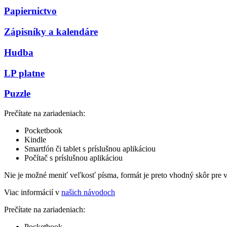
Papiernictvo
Zápisníky a kalendáre
Hudba
LP platne
Puzzle
Prečítate na zariadeniach:
Pocketbook
Kindle
Smartfón či tablet s príslušnou aplikáciou
Počítač s príslušnou aplikáciou
Nie je možné meniť veľkosť písma, formát je preto vhodný skôr pre 
Viac informácií v
našich návodoch
Prečítate na zariadeniach:
Pocketbook