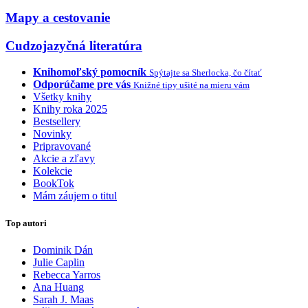
Mapy a cestovanie
Cudzojazyčná literatúra
Knihomoľský pomocník
Spýtajte sa Sherlocka, čo čítať
Odporúčame pre vás
Knižné tipy ušité na mieru vám
Všetky knihy
Knihy roka 2025
Bestsellery
Novinky
Pripravované
Akcie a zľavy
Kolekcie
BookTok
Mám záujem o titul
Top autori
Dominik Dán
Julie Caplin
Rebecca Yarros
Ana Huang
Sarah J. Maas