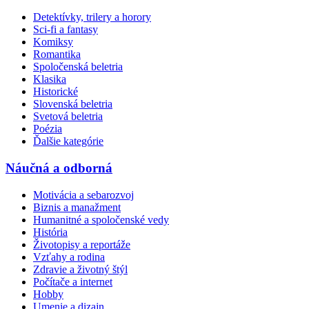
Detektívky, trilery a horory
Sci-fi a fantasy
Komiksy
Romantika
Spoločenská beletria
Klasika
Historické
Slovenská beletria
Svetová beletria
Poézia
Ďalšie kategórie
Náučná a odborná
Motivácia a sebarozvoj
Biznis a manažment
Humanitné a spoločenské vedy
História
Životopisy a reportáže
Vzťahy a rodina
Zdravie a životný štýl
Počítače a internet
Hobby
Umenie a dizajn