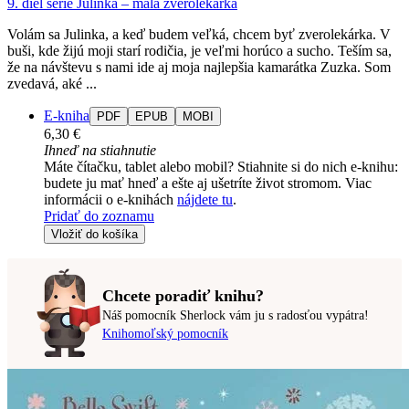
9. diel série
Julinka – malá zverolekárka
Volám sa Julinka, a keď budem veľká, chcem byť zverolekárka. V
buši, kde žijú moji starí rodičia, je veľmi horúco a sucho. Teším sa,
že na návštevu s nami ide aj moja najlepšia kamarátka Zuzka. Som
zvedavá, aké ...
E-kniha
PDF
EPUB
MOBI
6,30 €
Ihneď na stiahnutie
Máte čítačku, tablet alebo mobil? Stiahnite si do nich e-knihu:
budete ju mať hneď a ešte aj ušetríte život stromom. Viac
informácii o e-knihách
nájdete tu
.
Pridať do zoznamu
Vložiť do košíka
Chcete poradiť knihu?
Náš pomocník Sherlock vám ju s radosťou vypátra!
Knihomoľský pomocník