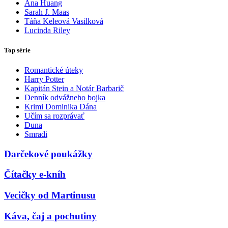
Ana Huang
Sarah J. Maas
Táňa Keleová Vasilková
Lucinda Riley
Top série
Romantické úteky
Harry Potter
Kapitán Stein a Notár Barbarič
Denník odvážneho bojka
Krimi Dominika Dána
Učím sa rozprávať
Duna
Smradi
Darčekové poukážky
Čítačky e-kníh
Vecičky od Martinusu
Káva, čaj a pochutiny