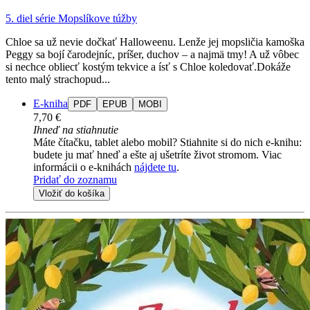
5. diel série
Mopslíkove túžby
Chloe sa už nevie dočkať Halloweenu. Lenže jej mopsličia kamoška
Peggy sa bojí čarodejníc, príšer, duchov – a najmä tmy! A už vôbec
si nechce obliecť kostým tekvice a ísť s Chloe koledovať.Dokáže
tento malý strachopud...
E-kniha
PDF
EPUB
MOBI
7,70 €
Ihneď na stiahnutie
Máte čítačku, tablet alebo mobil? Stiahnite si do nich e-knihu:
budete ju mať hneď a ešte aj ušetríte život stromom. Viac
informácii o e-knihách
nájdete tu
.
Pridať do zoznamu
Vložiť do košíka