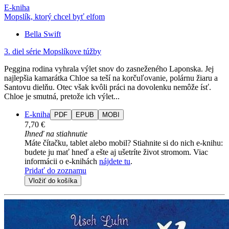
E-kniha
Mopslík, ktorý chcel byť elfom
Bella Swift
3. diel série
Mopslíkove túžby
Peggina rodina vyhrala výlet snov do zasneženého Laponska. Jej
najlepšia kamarátka Chloe sa teší na korčuľovanie, polárnu žiaru a
Santovu dielňu. Otec však kvôli práci na dovolenku nemôže ísť.
Chloe je smutná, pretože ich výlet...
E-kniha
PDF
EPUB
MOBI
7,70 €
Ihneď na stiahnutie
Máte čítačku, tablet alebo mobil? Stiahnite si do nich e-knihu:
budete ju mať hneď a ešte aj ušetríte život stromom. Viac
informácii o e-knihách
nájdete tu
.
Pridať do zoznamu
Vložiť do košíka