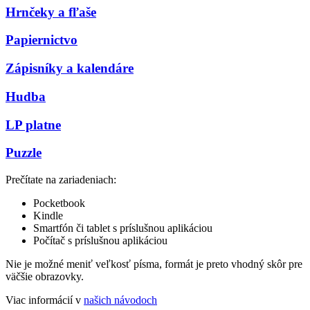
Hrnčeky a fľaše
Papiernictvo
Zápisníky a kalendáre
Hudba
LP platne
Puzzle
Prečítate na zariadeniach:
Pocketbook
Kindle
Smartfón či tablet s príslušnou aplikáciou
Počítač s príslušnou aplikáciou
Nie je možné meniť veľkosť písma, formát je preto vhodný skôr pre
väčšie obrazovky.
Viac informácií v
našich návodoch