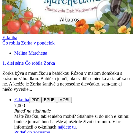
E-kniha
Čo robila Zorka v pondelok
Melina Marchetta
1. diel série
Čo robila Zorka
Zorka býva s mamičkou a babičkou Rózou v malom domčeku s
krásnou záhradkou. Babička ju učí, ako sadiť semienka a starať sa o
ne. A kedže je Zorka šantivé a neposedné dievčatko, sem-tam aj
niečo vyvedie...
E-kniha
PDF
EPUB
MOBI
7,00 €
Ihneď na stiahnutie
Máte čítačku, tablet alebo mobil? Stiahnite si do nich e-knihu:
budete ju mať hneď a ešte aj ušetríte život stromom. Viac
informácii o e-knihách
nájdete tu
.
Pridať do zoznamu