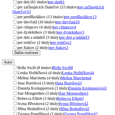
pre deti (61 titulov)
pre deti
61
pre začínajúcich čitateľov (53 titulov)
pre začínajúcich
čitateľov
53
pre predškolákov (13 titulov)
pre predškolákov
13
pre dievčatá (10 titulov)
pre dievčatá
10
pre chlapcov (4 tituly)
pre chlapcov
4
pre dyslektikov (3 tituly)
pre dyslektikov
3
pre deti a mládež (3 tituly)
pre deti a mládež
3
pre rodičov (2 tituly)
pre rodičov
2
pre žiakov (2 tituly)
pre žiakov
2
Ďalšie možnosti
Autor
Bella Swift (8 titulov)
Bella Swift
8
Lenka Hoštičková (4 tituly)
Lenka Hoštičková
4
Melina Marchetta (4 tituly)
Melina Marchetta
4
Jana Burešová (3 tituly)
Jana Burešová
3
Daniela Krolupperová (3 tituly)
Daniela Krolupperová
3
Sue Mongredien (3 tituly)
Sue Mongredien
3
Rebecca Elliott (3 tituly)
Rebecca Elliott
3
Ivona Březinová (2 tituly)
Ivona Březinová
2
Jiřina Bednářová (2 tituly)
Jiřina Bednářová
2
Zuzana Pospíšilová (2 tituly)
Zuzana Pospíšilová
2