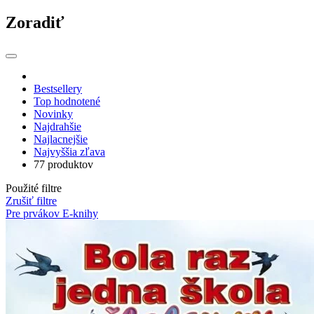
Zoradiť
Bestsellery
Top hodnotené
Novinky
Najdrahšie
Najlacnejšie
Najvyššia zľava
77 produktov
Použité filtre
Zrušiť filtre
Pre prvákov
E-knihy