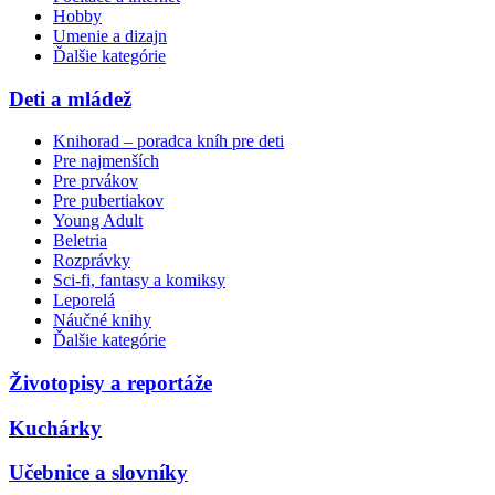
Hobby
Umenie a dizajn
Ďalšie kategórie
Deti a mládež
Knihorad – poradca kníh pre deti
Pre najmenších
Pre prvákov
Pre pubertiakov
Young Adult
Beletria
Rozprávky
Sci-fi, fantasy a komiksy
Leporelá
Náučné knihy
Ďalšie kategórie
Životopisy a reportáže
Kuchárky
Učebnice a slovníky