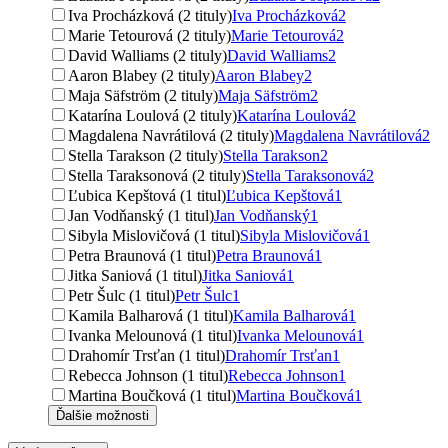
Iva Procházková (2 tituly)
Iva Procházková
2
Marie Tetourová (2 tituly)
Marie Tetourová
2
David Walliams (2 tituly)
David Walliams
2
Aaron Blabey (2 tituly)
Aaron Blabey
2
Maja Säfström (2 tituly)
Maja Säfström
2
Katarína Loulová (2 tituly)
Katarína Loulová
2
Magdalena Navrátilová (2 tituly)
Magdalena Navrátilová
2
Stella Tarakson (2 tituly)
Stella Tarakson
2
Stella Taraksonová (2 tituly)
Stella Taraksonová
2
Ľubica Kepštová (1 titul)
Ľubica Kepštová
1
Jan Vodňanský (1 titul)
Jan Vodňanský
1
Sibyla Mislovičová (1 titul)
Sibyla Mislovičová
1
Petra Braunová (1 titul)
Petra Braunová
1
Jitka Saniová (1 titul)
Jitka Saniová
1
Petr Šulc (1 titul)
Petr Šulc
1
Kamila Balharová (1 titul)
Kamila Balharová
1
Ivanka Melounová (1 titul)
Ivanka Melounová
1
Drahomír Trsťan (1 titul)
Drahomír Trsťan
1
Rebecca Johnson (1 titul)
Rebecca Johnson
1
Martina Boučková (1 titul)
Martina Boučková
1
Ďalšie možnosti