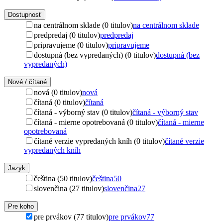
Dostupnosť
na centrálnom sklade (0 titulov)
na centrálnom sklade
predpredaj (0 titulov)
predpredaj
pripravujeme (0 titulov)
pripravujeme
dostupná (bez vypredaných) (0 titulov)
dostupná (bez
vypredaných)
Nové / čítané
nová (0 titulov)
nová
čítaná (0 titulov)
čítaná
čítaná - výborný stav (0 titulov)
čítaná - výborný stav
čítaná - mierne opotrebovaná (0 titulov)
čítaná - mierne
opotrebovaná
čítané verzie vypredaných kníh (0 titulov)
čítané verzie
vypredaných kníh
Jazyk
čeština (50 titulov)
čeština
50
slovenčina (27 titulov)
slovenčina
27
Pre koho
pre prvákov (77 titulov)
pre prvákov
77