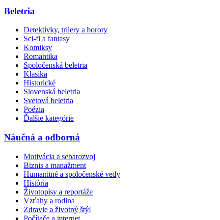
Beletria
Detektívky, trilery a horory
Sci-fi a fantasy
Komiksy
Romantika
Spoločenská beletria
Klasika
Historické
Slovenská beletria
Svetová beletria
Poézia
Ďalšie kategórie
Náučná a odborná
Motivácia a sebarozvoj
Biznis a manažment
Humanitné a spoločenské vedy
História
Životopisy a reportáže
Vzťahy a rodina
Zdravie a životný štýl
Počítače a internet