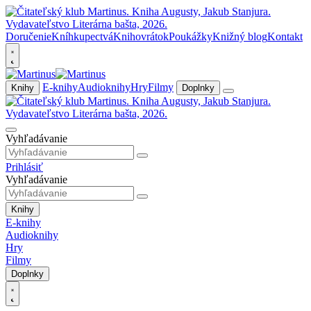
Doručenie
Kníhkupectvá
Knihovrátok
Poukážky
Knižný blog
Kontakt
E-knihy
Audioknihy
Hry
Filmy
Knihy
Doplnky
Vyhľadávanie
Prihlásiť
Vyhľadávanie
Knihy
E-knihy
Audioknihy
Hry
Filmy
Doplnky