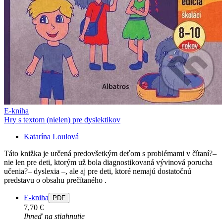
E-kniha
Hry s textom (nielen) pre dyslektikov
Katarína Loulová
Táto knižka je určená predovšetkým deťom s problémami v čítaní?–
nie len pre deti, ktorým už bola diagnostikovaná vývinová porucha
učenia?– dyslexia –, ale aj pre deti, ktoré nemajú dostatočnú
predstavu o obsahu prečítaného .
E-kniha
PDF
7,70 €
Ihneď na stiahnutie