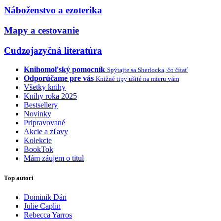
Náboženstvo a ezoterika
Mapy a cestovanie
Cudzojazyčná literatúra
Knihomoľský pomocník
Spýtajte sa Sherlocka, čo čítať
Odporúčame pre vás
Knižné tipy ušité na mieru vám
Všetky knihy
Knihy roka 2025
Bestsellery
Novinky
Pripravované
Akcie a zľavy
Kolekcie
BookTok
Mám záujem o titul
Top autori
Dominik Dán
Julie Caplin
Rebecca Yarros