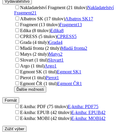
Vydavateľstvo
Nakladatelství Fragment (21 titulov)
Nakladatelství
Fragment
21
Albatros SK (17 titulov)
Albatros SK
17
Fragment (13 titulov)
Fragment
13
Edika (8 titulov)
Edika
8
CPRESS (5 titulov)
CPRESS
5
Grada (4 tituly)
Grada
4
Mladá fronta (2 tituly)
Mladá fronta
2
Matys (2 tituly)
Matys
2
Slovart (1 titul)
Slovart
1
Argo (1 titul)
Argo
1
Egmont SK (1 titul)
Egmont SK
1
Pierot (1 titul)
Pierot
1
Egmont ČR (1 titul)
Egmont ČR
1
Ďalšie možnosti
Formát
E-kniha: PDF (75 titulov)
E-kniha: PDF
75
E-kniha: EPUB (42 titulov)
E-kniha: EPUB
42
E-kniha: MOBI (42 titulov)
E-kniha: MOBI
42
Zúžiť výber