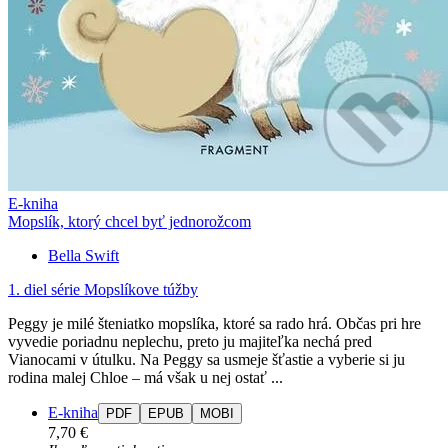
E-kniha
Mopslík, ktorý chcel byť jednorožcom
Bella Swift
1. diel série
Mopslíkove túžby
Peggy je milé šteniatko mopslíka, ktoré sa rado hrá. Občas pri hre
vyvedie poriadnu neplechu, preto ju majiteľka nechá pred
Vianocami v útulku. Na Peggy sa usmeje šťastie a vyberie si ju
rodina malej Chloe – má však u nej ostať ...
E-kniha
PDF
EPUB
MOBI
7,70 €