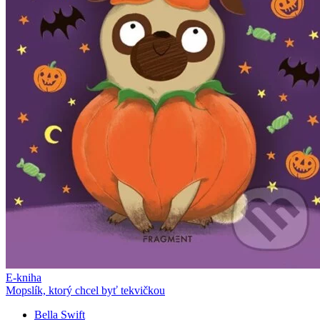
E-kniha
Mopslík, ktorý chcel byť tekvičkou
Bella Swift