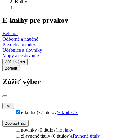
Knihy
E-knihy pre prvákov
Beletria
Odborné a náučné
Pre deti a mládež
Učebnice a slovníky
Mapy a cestovanie
Zúžiť výber
Zoradiť
Zúžiť výber
Typ
e-kniha (77 titulov)
e-kniha
77
Zobraziť iba
novinky (0 titulov)
novinky
zľavnené tituly (0 titulov)
zľavnené tituly