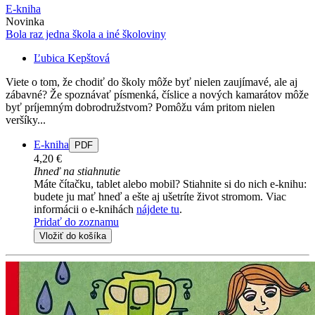
E-kniha
Novinka
Bola raz jedna škola a iné školoviny
Ľubica Kepštová
Viete o tom, že chodiť do školy môže byť nielen zaujímavé, ale aj
zábavné? Že spoznávať písmenká, číslice a nových kamarátov môže
byť príjemným dobrodružstvom? Pomôžu vám pritom nielen
veršíky...
E-kniha
PDF
4,20 €
Ihneď na stiahnutie
Máte čítačku, tablet alebo mobil? Stiahnite si do nich e-knihu:
budete ju mať hneď a ešte aj ušetríte život stromom. Viac
informácii o e-knihách
nájdete tu
.
Pridať do zoznamu
Vložiť do košíka