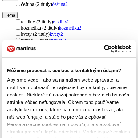
čeština (2 tituly)
čeština
2
Téma
rastliny (2 tituly)
rastliny
2
kozmetika (2 tituly)
kozmetika
2
kvety (2 tituly)
kvety
2
byliny (2 tituly)
byliny
2
liečba bylinkami (2 tituly)
liečba bylinkami
2
Ďalšie možnosti
Autor
Môžeme pracovať s cookies a kontaktnými údajmi?
Andrea Rausch (2 tituly)
Andrea Rausch
2
Brigitte Lotz (2 tituly)
Brigitte Lotz
2
Aby sme vedeli, ako sa na našom webe správate, a
mohli vám zobraziť tie najlepšie tipy na knihy, zbierame
Vydavateľstvo
Rebo (2 tituly)
Rebo
2
cookies. Niektoré sú naozaj potrebné a bez nich by naša
stránka vôbec nefungovala. Okrem toho používame
Väzba
analytické cookies, ktoré nám umožňujú zisťovať, ako
penová (2 tituly)
penová
2
náš web funguje, a stále ho pre vás zlepšovať.
Zúžiť výber
Personalizačné cookies nám dovoľujú prispôsobovať
stránku pre vašu lepšiu orientáciu. Marketingové cookies
Zoradiť