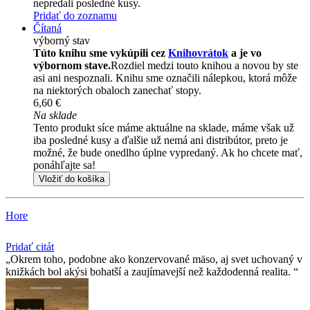
nepredali posledné kusy.
Pridať do zoznamu
Čítaná
výborný stav
Túto knihu sme vykúpili cez
Knihovrátok
a je vo
výbornom stave.
Rozdiel medzi touto knihou a novou by ste
asi ani nespoznali. Knihu sme označili nálepkou, ktorá môže
na niektorých obaloch zanechať stopy.
6,60 €
Na sklade
Tento produkt síce máme aktuálne na sklade, máme však už
iba posledné kusy a ďalšie už nemá ani distribútor, preto je
možné, že bude onedlho úplne vypredaný. Ak ho chcete mať,
ponáhľajte sa!
Vložiť do košíka
Hore
Pridať citát
Okrem toho, podobne ako konzervované mäso, aj svet uchovaný v
knižkách bol akýsi bohatší a zaujímavejší než každodenná realita.