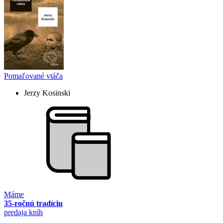
Pomaľované vtáča
Jerzy Kosinski
Máme
35-ročnú tradíciu
predaja kníh