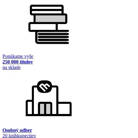
Ponúkame vyše
250 000 titulov
na sklade
Osobný odber
20 kníhkupectiev