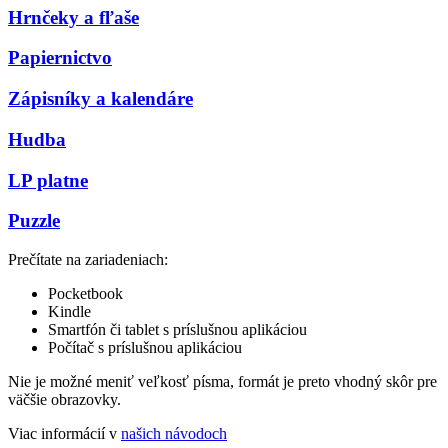
Hrnčeky a fľaše
Papiernictvo
Zápisníky a kalendáre
Hudba
LP platne
Puzzle
Prečítate na zariadeniach:
Pocketbook
Kindle
Smartfón či tablet s príslušnou aplikáciou
Počítač s príslušnou aplikáciou
Nie je možné meniť veľkosť písma, formát je preto vhodný skôr pre
väčšie obrazovky.
Viac informácií v
našich návodoch