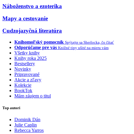
Náboženstvo a ezoterika
Mapy a cestovanie
Cudzojazyčná literatúra
Knihomoľský pomocník
Spýtajte sa Sherlocka, čo čítať
Odporúčame pre vás
Knižné tipy ušité na mieru vám
Všetky knihy
Knihy roka 2025
Bestsellery
Novinky
Pripravované
Akcie a zľavy
Kolekcie
BookTok
Mám záujem o titul
Top autori
Dominik Dán
Julie Caplin
Rebecca Yarros