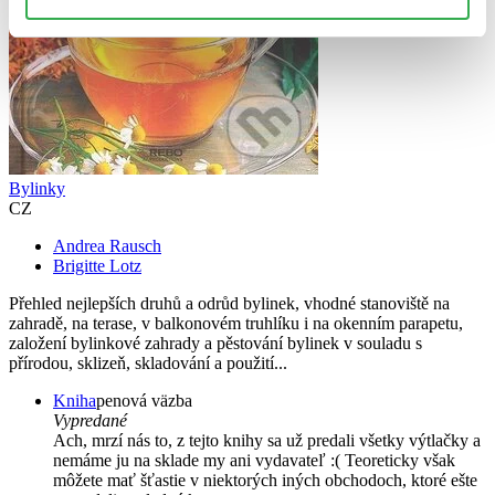
Bylinky
CZ
Andrea Rausch
Brigitte Lotz
Přehled nejlepších druhů a odrůd bylinek, vhodné stanoviště na
zahradě, na terase, v balkonovém truhlíku i na okenním parapetu,
založení bylinkové zahrady a pěstování bylinek v souladu s
přírodou, sklizeň, skladování a použití...
Kniha
penová väzba
Vypredané
Ach, mrzí nás to, z tejto knihy sa už predali všetky výtlačky a
nemáme ju na sklade my ani vydavateľ :( Teoreticky však
môžete mať šťastie v niektorých iných obchodoch, ktoré ešte