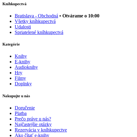
Kníhkupectvá
Bratislava - Obchodná
• Otvárame o 10:00
Všetky kníhkupectvá
Udalosti
Spriatelené kníhkupectvá
Kategórie
Knihy
E-knihy
Audioknihy
Hry
Filmy
Doplnky
Nakupujte u nás
Doručenie
Platba
Prečo práve u nás?
Najčastejšie otázky
Rezervácia v kníhkupectve
Ako čítať e-knihy