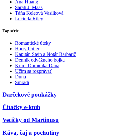
Ana Huang
Sarah J. Maas
Táňa Keleová Vasilková
Lucinda Riley
Top série
Romantické úteky
Harry Potter
Kapitán Stein a Notár Barbarič
Denník odvážneho bojka
Krimi Dominika Dána
Učím sa rozprávať
Duna
Smradi
Darčekové poukážky
Čítačky e-kníh
Vecičky od Martinusu
Káva, čaj a pochutiny