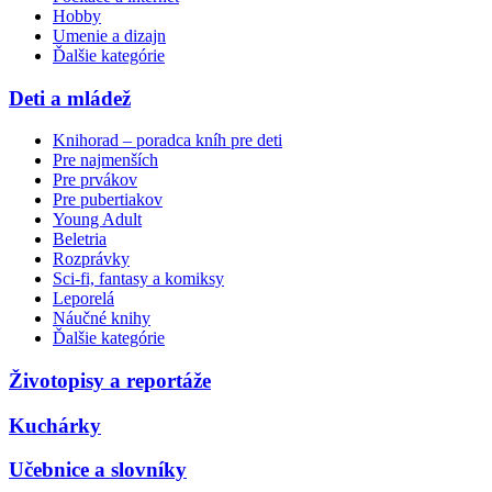
Hobby
Umenie a dizajn
Ďalšie kategórie
Deti a mládež
Knihorad – poradca kníh pre deti
Pre najmenších
Pre prvákov
Pre pubertiakov
Young Adult
Beletria
Rozprávky
Sci-fi, fantasy a komiksy
Leporelá
Náučné knihy
Ďalšie kategórie
Životopisy a reportáže
Kuchárky
Učebnice a slovníky