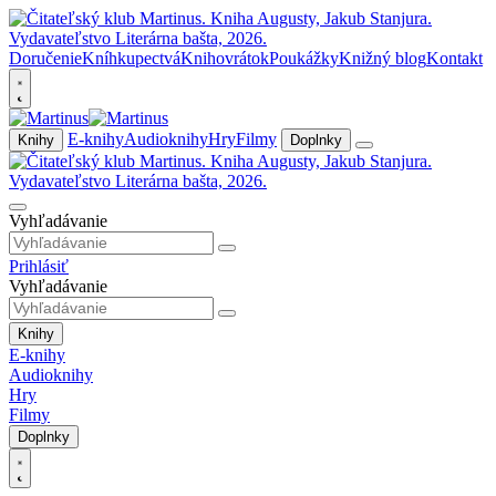
Doručenie
Kníhkupectvá
Knihovrátok
Poukážky
Knižný blog
Kontakt
E-knihy
Audioknihy
Hry
Filmy
Knihy
Doplnky
Vyhľadávanie
Prihlásiť
Vyhľadávanie
Knihy
E-knihy
Audioknihy
Hry
Filmy
Doplnky