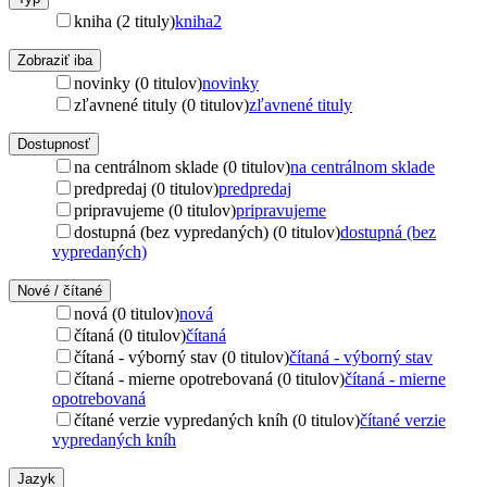
kniha (2 tituly)
kniha
2
Zobraziť iba
novinky (0 titulov)
novinky
zľavnené tituly (0 titulov)
zľavnené tituly
Dostupnosť
na centrálnom sklade (0 titulov)
na centrálnom sklade
predpredaj (0 titulov)
predpredaj
pripravujeme (0 titulov)
pripravujeme
dostupná (bez vypredaných) (0 titulov)
dostupná (bez
vypredaných)
Nové / čítané
nová (0 titulov)
nová
čítaná (0 titulov)
čítaná
čítaná - výborný stav (0 titulov)
čítaná - výborný stav
čítaná - mierne opotrebovaná (0 titulov)
čítaná - mierne
opotrebovaná
čítané verzie vypredaných kníh (0 titulov)
čítané verzie
vypredaných kníh
Jazyk