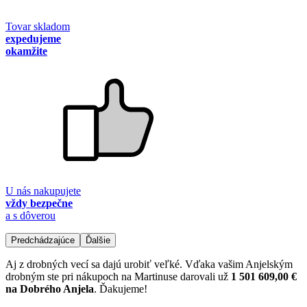
Tovar skladom
expedujeme
okamžite
U nás nakupujete
vždy bezpečne
a s dôverou
Predchádzajúce
Ďalšie
Aj z drobných vecí sa dajú urobiť veľké. Vďaka vašim Anjelským
drobným ste pri nákupoch na Martinuse darovali už
1 501 609,00 €
na Dobrého Anjela
. Ďakujeme!