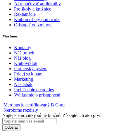
Ako počúvať audioknihy
Pre školy a knižnice
Reklamácie
Knihomoľský pomocník
Odstúpiť od zmluvy
Martinus
Kontakty
Náš príbeh
Náš blog
Knihovrátok
Partnerský systém
Pridaj sa k nám
Marketing
Náš labák
Prehlásenie o cookies
Vyhlásenie o prístupnosti
Martinus je certifikovaný B Corp
Nerobíme rozdiely
Najlepšie novinky sú tie knižné. Získajte ich ako prví:
Odoslať