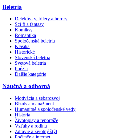
Beletria
Detektívky, trilery a horory
Sci-fi a fantasy
Komiksy
Romantika
Spoločenská beletria
Klasika
Historické
Slovenská beletria
Svetová beletria
Poézia
Ďalšie kategórie
Náučná a odborná
Motivácia a sebarozvoj
Biznis a manažment
Humanitné a spoločenské vedy
História
Životopisy a reportáže
Vzťahy a rodina
Zdravie a životný štýl
Počítače a internet