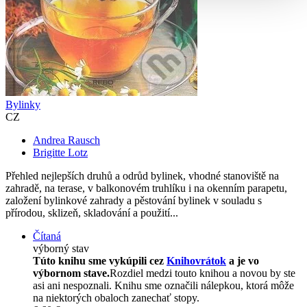
Bylinky
CZ
Andrea Rausch
Brigitte Lotz
Přehled nejlepších druhů a odrůd bylinek, vhodné stanoviště na
zahradě, na terase, v balkonovém truhlíku i na okenním parapetu,
založení bylinkové zahrady a pěstování bylinek v souladu s
přírodou, sklizeň, skladování a použití...
Čítaná
výborný stav
Túto knihu sme vykúpili cez
Knihovrátok
a je vo
výbornom stave.
Rozdiel medzi touto knihou a novou by ste
asi ani nespoznali. Knihu sme označili nálepkou, ktorá môže
na niektorých obaloch zanechať stopy.