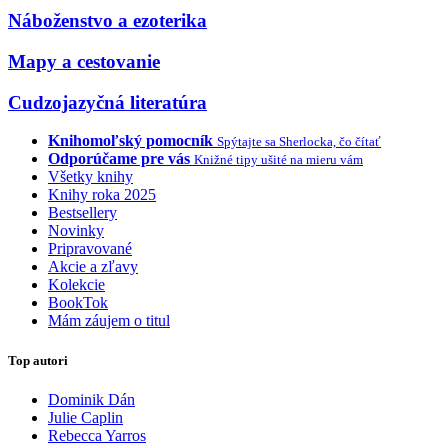
Náboženstvo a ezoterika
Mapy a cestovanie
Cudzojazyčná literatúra
Knihomoľský pomocník
Spýtajte sa Sherlocka, čo čítať
Odporúčame pre vás
Knižné tipy ušité na mieru vám
Všetky knihy
Knihy roka 2025
Bestsellery
Novinky
Pripravované
Akcie a zľavy
Kolekcie
BookTok
Mám záujem o titul
Top autori
Dominik Dán
Julie Caplin
Rebecca Yarros