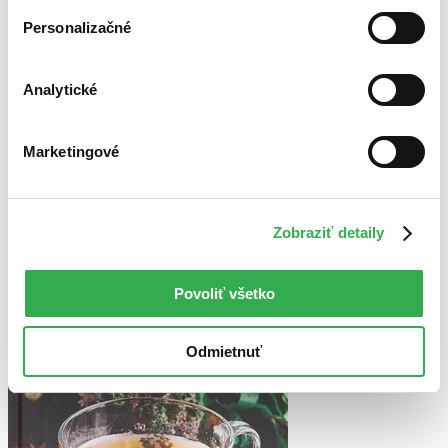
Personalizačné
Bestsellery
Top hodnotené
Analytické
Novinky
Najdrahšie
Najlacnejšie
Marketingové
Najvyššia zľava
Použité filtre
Zrušiť filtre
Zobraziť detaily
dostupné
Penová väzba
Povoliť všetko
Odmietnuť