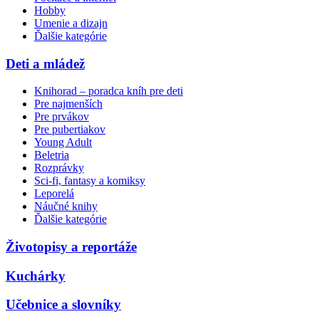
Hobby
Umenie a dizajn
Ďalšie kategórie
Deti a mládež
Knihorad – poradca kníh pre deti
Pre najmenších
Pre prvákov
Pre pubertiakov
Young Adult
Beletria
Rozprávky
Sci-fi, fantasy a komiksy
Leporelá
Náučné knihy
Ďalšie kategórie
Životopisy a reportáže
Kuchárky
Učebnice a slovníky