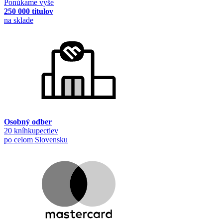
Ponúkame vyše
250 000 titulov
na sklade
Osobný odber
20 kníhkupectiev
po celom Slovensku