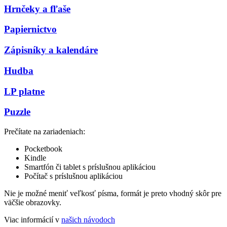
Hrnčeky a fľaše
Papiernictvo
Zápisníky a kalendáre
Hudba
LP platne
Puzzle
Prečítate na zariadeniach:
Pocketbook
Kindle
Smartfón či tablet s príslušnou aplikáciou
Počítač s príslušnou aplikáciou
Nie je možné meniť veľkosť písma, formát je preto vhodný skôr pre
väčšie obrazovky.
Viac informácií v
našich návodoch