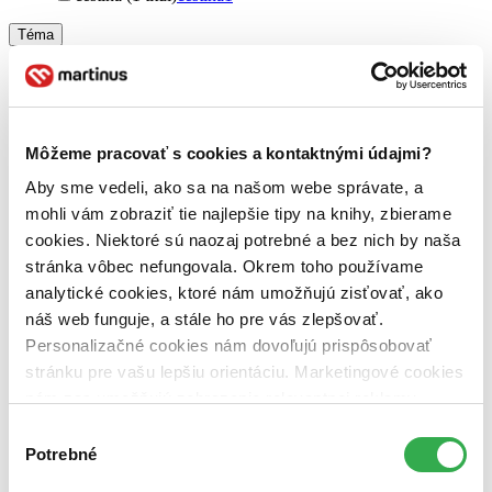
Téma
rastliny (1 titul)
rastliny
1
kozmetika (1 titul)
kozmetika
1
kvety (1 titul)
kvety
1
byliny (1 titul)
byliny
1
liečba bylinkami (1 titul)
liečba bylinkami
1
Môžeme pracovať s cookies a kontaktnými údajmi?
Ďalšie možnosti
Aby sme vedeli, ako sa na našom webe správate, a
Autor
mohli vám zobraziť tie najlepšie tipy na knihy, zbierame
Andrea Rausch (1 titul)
Andrea Rausch
1
cookies. Niektoré sú naozaj potrebné a bez nich by naša
Brigitte Lotz (1 titul)
Brigitte Lotz
1
stránka vôbec nefungovala. Okrem toho používame
analytické cookies, ktoré nám umožňujú zisťovať, ako
Vydavateľstvo
Rebo (1 titul)
Rebo
1
náš web funguje, a stále ho pre vás zlepšovať.
Personalizačné cookies nám dovoľujú prispôsobovať
Väzba
stránku pre vašu lepšiu orientáciu. Marketingové cookies
penová (1 titul)
penová
1
nám zas umožňujú zobrazenie relevantnej reklamy.
Zúžiť výber
Niektoré údaje zdieľame aj s tretími stranami. Veľmi by
Výber
nám pomohlo, keby sme mohli používať všetky tieto
Potrebné
súhlasu
Zoradiť
cookies. Ďakujeme!