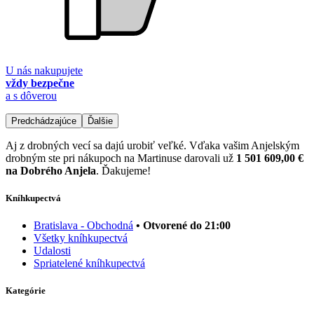
U nás nakupujete
vždy bezpečne
a s dôverou
Predchádzajúce
Ďalšie
Aj z drobných vecí sa dajú urobiť veľké. Vďaka vašim Anjelským
drobným ste pri nákupoch na Martinuse darovali už
1 501 609,00 €
na Dobrého Anjela
. Ďakujeme!
Kníhkupectvá
Bratislava - Obchodná
• Otvorené do 21:00
Všetky kníhkupectvá
Udalosti
Spriatelené kníhkupectvá
Kategórie