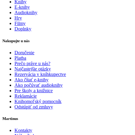
Knihy
E-knihy
Audioknihy
Hry
Filmy
Doplnky
Nakupujte u nás
Doručenie
Platba
Prečo práve u nás?
Najčastejšie otázky
Rezervácia v kníhkupectve
Ako čítať e-knihy
Ako počúvať audioknihy
Pre školy a knižnice
Reklamácie
Knihomoľský pomocník
Odstúpiť od zmluvy
Martinus
Kontakty