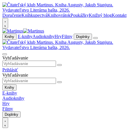
Doručenie
Kníhkupectvá
Knihovrátok
Poukážky
Knižný blog
Kontakt
E-knihy
Audioknihy
Hry
Filmy
Knihy
Doplnky
Vyhľadávanie
Prihlásiť
Vyhľadávanie
Knihy
E-knihy
Audioknihy
Hry
Filmy
Doplnky