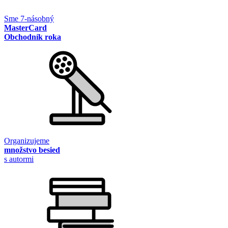
Sme 7-násobný
MasterCard
Obchodník roka
Organizujeme
množstvo besied
s autormi