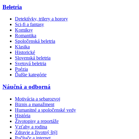
Beletria
Detektívky, trilery a horory
Sci-fi a fantasy
Komiksy
Romantika
Spoločenská beletria
Klasika
Historické
Slovenská beletria
Svetová beletria
Poézia
Ďalšie kategórie
Náučná a odborná
Motivácia a sebarozvoj
Biznis a manažment
Humanitné a spoločenské vedy
História
Životopisy a reportáže
Vzťahy a rodina
Zdravie a životný štýl
Počítače a internet