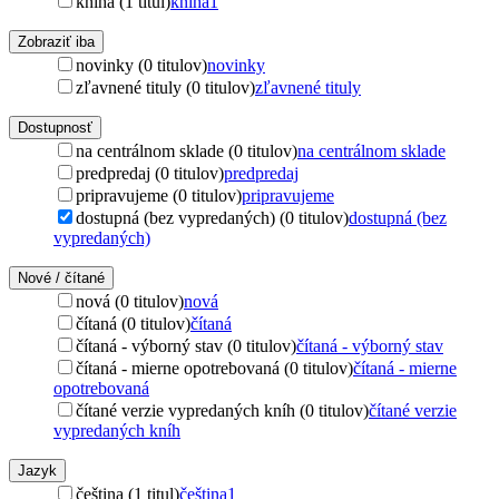
kniha (1 titul)
kniha
1
Zobraziť iba
novinky (0 titulov)
novinky
zľavnené tituly (0 titulov)
zľavnené tituly
Dostupnosť
na centrálnom sklade (0 titulov)
na centrálnom sklade
predpredaj (0 titulov)
predpredaj
pripravujeme (0 titulov)
pripravujeme
dostupná (bez vypredaných) (0 titulov)
dostupná (bez
vypredaných)
Nové / čítané
nová (0 titulov)
nová
čítaná (0 titulov)
čítaná
čítaná - výborný stav (0 titulov)
čítaná - výborný stav
čítaná - mierne opotrebovaná (0 titulov)
čítaná - mierne
opotrebovaná
čítané verzie vypredaných kníh (0 titulov)
čítané verzie
vypredaných kníh
Jazyk
čeština (1 titul)
čeština
1