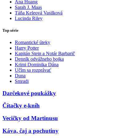
Ana Huang
Sarah J. Maas
Táňa Keleová Vasilková
Lucinda Riley
Top série
Romantické úteky
Harry Potter
Kapitán Stein a Notár Barbarič
Denník odvážneho bojka
Krimi Dominika Dána
Učím sa rozprávať
Duna
Smradi
Darčekové poukážky
Čítačky e-kníh
Vecičky od Martinusu
Káva, čaj a pochutiny