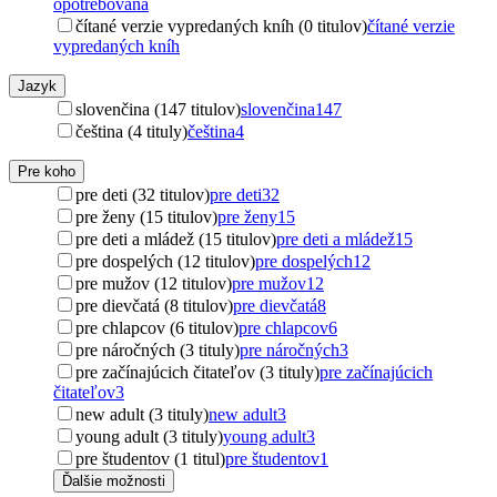
opotrebovaná
čítané verzie vypredaných kníh (0 titulov)
čítané verzie
vypredaných kníh
Jazyk
slovenčina (147 titulov)
slovenčina
147
čeština (4 tituly)
čeština
4
Pre koho
pre deti (32 titulov)
pre deti
32
pre ženy (15 titulov)
pre ženy
15
pre deti a mládež (15 titulov)
pre deti a mládež
15
pre dospelých (12 titulov)
pre dospelých
12
pre mužov (12 titulov)
pre mužov
12
pre dievčatá (8 titulov)
pre dievčatá
8
pre chlapcov (6 titulov)
pre chlapcov
6
pre náročných (3 tituly)
pre náročných
3
pre začínajúcich čitateľov (3 tituly)
pre začínajúcich
čitateľov
3
new adult (3 tituly)
new adult
3
young adult (3 tituly)
young adult
3
pre študentov (1 titul)
pre študentov
1
Ďalšie možnosti