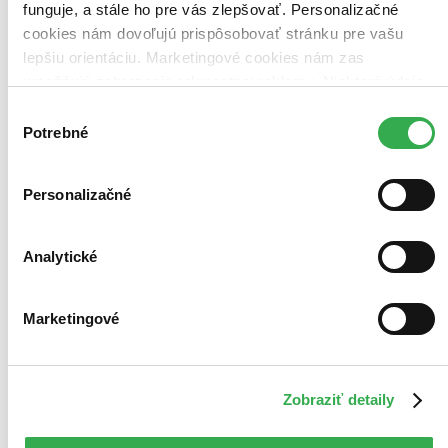
funguje, a stále ho pre vás zlepšovať. Personalizačné
cookies nám dovoľujú prispôsobovať stránku pre vašu
lepšiu orientáciu. Marketingové cookies nám zas
umožňujú zobrazenie relevantnej reklamy. Niektoré údaje
zdieľame aj s tretími stranami. Veľmi by nám pomohlo,
Výber
keby sme mohli používať všetky tieto cookies. Ďakujeme!
Potrebné
súhlasu
Personalizačné
Analytické
Marketingové
Audiokniha
TOP #40
Rozprávky 2: Kronerovci
Komplet kolekcia (5 CD)
Zobraziť detaily
Pokračovanie najpredávanejšej Slovenskej audio knihy v podaní