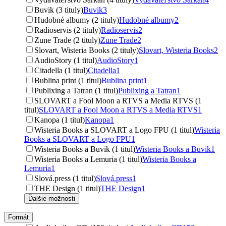
Buvik (3 tituly)
Buvik
3
Hudobné albumy (2 tituly)
Hudobné albumy
2
Radioservis (2 tituly)
Radioservis
2
Zune Trade (2 tituly)
Zune Trade
2
Slovart, Wisteria Books (2 tituly)
Slovart, Wisteria Books
2
AudioStory (1 titul)
AudioStory
1
Citadella (1 titul)
Citadella
1
Bublina print (1 titul)
Bublina print
1
Publixing a Tatran (1 titul)
Publixing a Tatran
1
SLOVART a Fool Moon a RTVS a Media RTVS (1
titul)
SLOVART a Fool Moon a RTVS a Media RTVS
1
Kanopa (1 titul)
Kanopa
1
Wisteria Books a SLOVART a Logo FPU (1 titul)
Wisteria
Books a SLOVART a Logo FPU
1
Wisteria Books a Buvik (1 titul)
Wisteria Books a Buvik
1
Wisteria Books a Lemuria (1 titul)
Wisteria Books a
Lemuria
1
Slová.press (1 titul)
Slová.press
1
THE Design (1 titul)
THE Design
1
Ďalšie možnosti
Formát