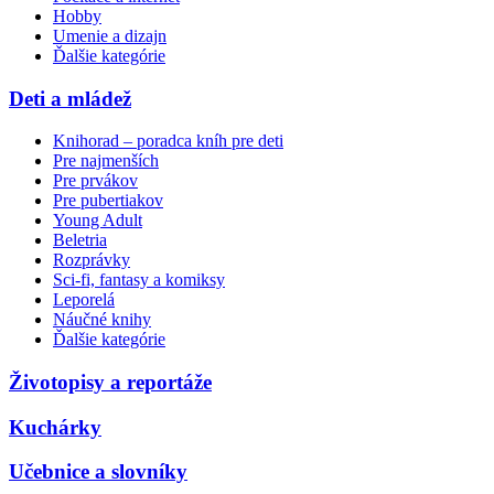
Hobby
Umenie a dizajn
Ďalšie kategórie
Deti a mládež
Knihorad – poradca kníh pre deti
Pre najmenších
Pre prvákov
Pre pubertiakov
Young Adult
Beletria
Rozprávky
Sci-fi, fantasy a komiksy
Leporelá
Náučné knihy
Ďalšie kategórie
Životopisy a reportáže
Kuchárky
Učebnice a slovníky