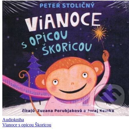
Audiokniha
Vianoce s opicou Škoricou