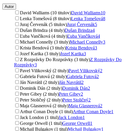
Autor
David Walliams (10 titulov)
David Walliams
10
Lenka Tomešová (8 titulov)
Lenka Tomešová
8
Juraj Červenák (5 titulov)
Juraj Červenák
5
Dušan Brindza (4 tituly)
Dušan Brindza
4
Ľuba Vančíková (4 tituly)
Ľuba Vančíková
4
Michael Connelly (3 tituly)
Michael Connelly
3
Krista Bendová (3 tituly)
Krista Bendová
3
Jozef Karika (3 tituly)
Jozef Karika
3
Z Rozprávky Do Rozprávky (3 tituly)
Z Rozprávky Do
Rozprávky
3
Pavel Vilikovský (2 tituly)
Pavel Vilikovský
2
Gabriela Futová (2 tituly)
Gabriela Futová
2
Ján Navrátil (2 tituly)
Ján Navrátil
2
Dominik Dán (2 tituly)
Dominik Dán
2
Peter Gibey (2 tituly)
Peter Gibey
2
Peter Stoličný (2 tituly)
Peter Stoličný
2
Maja Glasnerová (2 tituly)
Maja Glasnerová
2
Arthur Conan Doyle (1 titul)
Arthur Conan Doyle
1
Jack London (1 titul)
Jack London
1
George Orwell (1 titul)
George Orwell
1
Michail Bulgakov (1 titul)
Michail Bulgakov
1