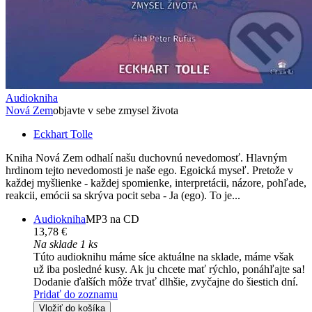
Audiokniha
Nová Zem
objavte v sebe zmysel života
Eckhart Tolle
Kniha Nová Zem odhalí našu duchovnú nevedomosť. Hlavným
hrdinom tejto nevedomosti je naše ego. Egoická myseľ. Pretože v
každej myšlienke - každej spomienke, interpretácii, názore, pohľade,
reakcii, emócii sa skrýva pocit seba - Ja (ego). To je...
Audiokniha
MP3 na CD
13,78 €
Na sklade 1 ks
Túto audioknihu máme síce aktuálne na sklade, máme však
už iba posledné kusy. Ak ju chcete mať rýchlo, ponáhľajte sa!
Dodanie ďalších môže trvať dlhšie, zvyčajne do šiestich dní.
Pridať do zoznamu
Vložiť do košíka