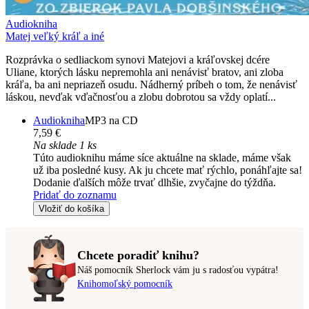
Audiokniha
Matej veľký kráľ a iné
Rozprávka o sedliackom synovi Matejovi a kráľovskej dcére
Uliane, ktorých lásku nepremohla ani nenávisť bratov, ani zloba
kráľa, ba ani nepriazeň osudu. Nádherný príbeh o tom, že nenávisť
láskou, nevďak vďačnosťou a zlobu dobrotou sa vždy oplatí...
Audiokniha
MP3 na CD
7,59 €
Na sklade 1 ks
Túto audioknihu máme síce aktuálne na sklade, máme však
už iba posledné kusy. Ak ju chcete mať rýchlo, ponáhľajte sa!
Dodanie ďalších môže trvať dlhšie, zvyčajne do týždňa.
Pridať do zoznamu
Vložiť do košíka
Chcete poradiť knihu?
Náš pomocník Sherlock vám ju s radosťou vypátra!
Knihomoľský pomocník