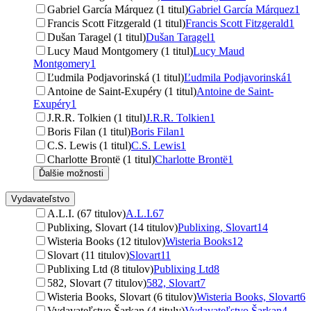
Gabriel García Márquez (1 titul)
Gabriel García Márquez
1
Francis Scott Fitzgerald (1 titul)
Francis Scott Fitzgerald
1
Dušan Taragel (1 titul)
Dušan Taragel
1
Lucy Maud Montgomery (1 titul)
Lucy Maud
Montgomery
1
Ľudmila Podjavorinská (1 titul)
Ľudmila Podjavorinská
1
Antoine de Saint-Exupéry (1 titul)
Antoine de Saint-
Exupéry
1
J.R.R. Tolkien (1 titul)
J.R.R. Tolkien
1
Boris Filan (1 titul)
Boris Filan
1
C.S. Lewis (1 titul)
C.S. Lewis
1
Charlotte Brontë (1 titul)
Charlotte Brontë
1
Ďalšie možnosti
Vydavateľstvo
A.L.I. (67 titulov)
A.L.I.
67
Publixing, Slovart (14 titulov)
Publixing, Slovart
14
Wisteria Books (12 titulov)
Wisteria Books
12
Slovart (11 titulov)
Slovart
11
Publixing Ltd (8 titulov)
Publixing Ltd
8
582, Slovart (7 titulov)
582, Slovart
7
Wisteria Books, Slovart (6 titulov)
Wisteria Books, Slovart
6
Vydavateľstvo Šarkan (4 tituly)
Vydavateľstvo Šarkan
4