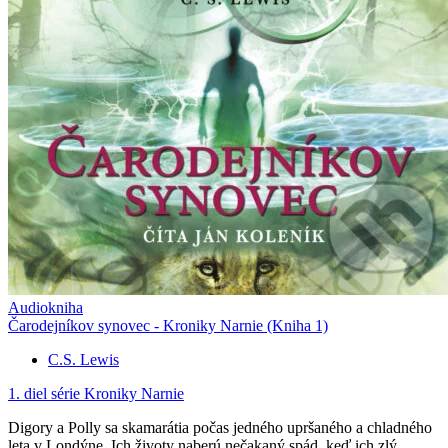
Audiokniha
Čarodejníkov synovec - Kroniky Narnie (Kniha 1)
C.S. Lewis
1. diel série
Kroniky Narnie
Digory a Polly sa skamarátia počas jedného upršaného a chladného
leta v Londýne. Ich životy naberú nečakaný spád, keď ich zlý