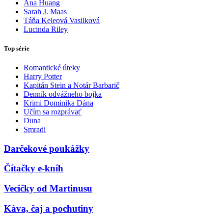
Ana Huang
Sarah J. Maas
Táňa Keleová Vasilková
Lucinda Riley
Top série
Romantické úteky
Harry Potter
Kapitán Stein a Notár Barbarič
Denník odvážneho bojka
Krimi Dominika Dána
Učím sa rozprávať
Duna
Smradi
Darčekové poukážky
Čítačky e-kníh
Vecičky od Martinusu
Káva, čaj a pochutiny