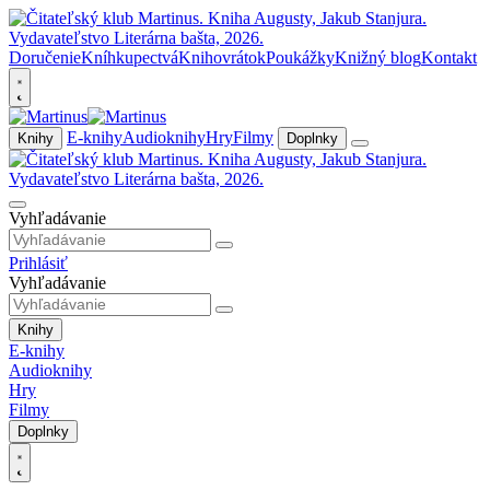
Doručenie
Kníhkupectvá
Knihovrátok
Poukážky
Knižný blog
Kontakt
E-knihy
Audioknihy
Hry
Filmy
Knihy
Doplnky
Vyhľadávanie
Prihlásiť
Vyhľadávanie
Knihy
E-knihy
Audioknihy
Hry
Filmy
Doplnky