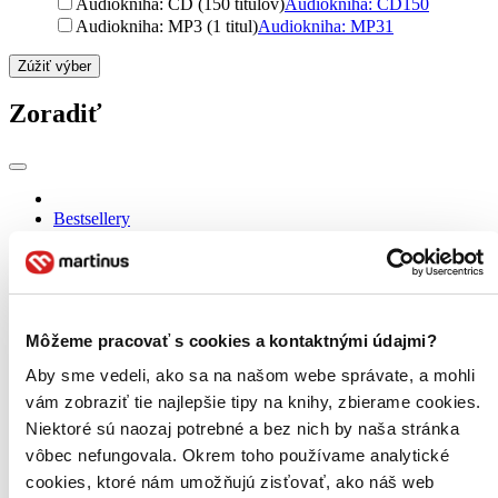
Audiokniha: CD (150 titulov)
Audiokniha: CD
150
Audiokniha: MP3 (1 titul)
Audiokniha: MP3
1
Zúžiť výber
Zoradiť
Bestsellery
Top hodnotené
Novinky
Najdrahšie
Najlacnejšie
Najvyššia zľava
151 produktov
Môžeme pracovať s cookies a kontaktnými údajmi?
Aby sme vedeli, ako sa na našom webe správate, a mohli
Použité filtre
Zrušiť filtre
vám zobraziť tie najlepšie tipy na knihy, zbierame cookies.
Dostupné v kníhkupectve Liptovský Mikuláš (Martinus)
Niektoré sú naozaj potrebné a bez nich by naša stránka
Audioknihy
vôbec nefungovala. Okrem toho používame analytické
cookies, ktoré nám umožňujú zisťovať, ako náš web