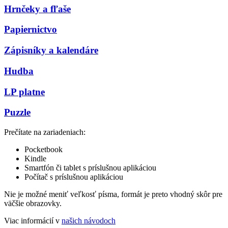
Hrnčeky a fľaše
Papiernictvo
Zápisníky a kalendáre
Hudba
LP platne
Puzzle
Prečítate na zariadeniach:
Pocketbook
Kindle
Smartfón či tablet s príslušnou aplikáciou
Počítač s príslušnou aplikáciou
Nie je možné meniť veľkosť písma, formát je preto vhodný skôr pre
väčšie obrazovky.
Viac informácií v
našich návodoch