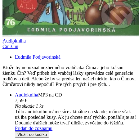
Audiokniha
Čin-Čin
Ľudmila Podjavorinská
Ktože by nepoznal nezbedného vrabčiaka Čima a jeho krásnu
žienku Čin? Veď príbeh ich vrabčej lásky sprevádza celé generácie
rodičov a detí. Alebo že by sa predsa len našiel niekto, kto o Čimovi
Čimčarovi nikdy nepočul? Pre tých prvých i pre tých...
Audiokniha
MP3 na CD
7,59 €
Na sklade 1 ks
Túto audioknihu máme síce aktuálne na sklade, máme však
už iba posledné kusy. Ak ju chcete mať rýchlo, ponáhľajte sa!
Dodanie ďalších môže trvať dlhšie, zvyčajne do týždňa.
Pridať do zoznamu
Vložiť do košíka