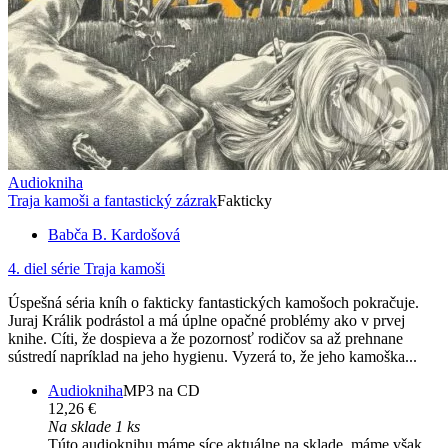
Audiokniha
Traja kamoši a fantastický zázrak
Fakticky
Babča B. Kardošová
4. diel série
Traja kamoši
Úspešná séria kníh o fakticky fantastických kamošoch pokračuje.
Juraj Králik podrástol a má úplne opačné problémy ako v prvej
knihe. Cíti, že dospieva a že pozornosť rodičov sa až prehnane
sústredí napríklad na jeho hygienu. Vyzerá to, že jeho kamoška...
Audiokniha
MP3 na CD
12,26 €
Na sklade 1 ks
Túto audioknihu máme síce aktuálne na sklade, máme však