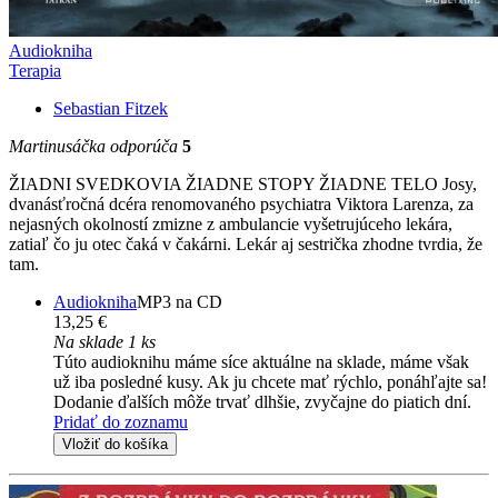
Audiokniha
Terapia
Sebastian Fitzek
Martinusáčka odporúča
5
ŽIADNI SVEDKOVIA ŽIADNE STOPY ŽIADNE TELO Josy,
dvanásťročná dcéra renomovaného psychiatra Viktora Larenza, za
nejasných okolností zmizne z ambulancie vyšetrujúceho lekára,
zatiaľ čo ju otec čaká v čakárni. Lekár aj sestrička zhodne tvrdia, že
tam.
Audiokniha
MP3 na CD
13,25 €
Na sklade 1 ks
Túto audioknihu máme síce aktuálne na sklade, máme však
už iba posledné kusy. Ak ju chcete mať rýchlo, ponáhľajte sa!
Dodanie ďalších môže trvať dlhšie, zvyčajne do piatich dní.
Pridať do zoznamu
Vložiť do košíka