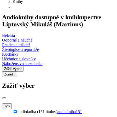
Knihy
Audioknihy dostupné v kníhkupectve
Liptovský Mikuláš (Martinus)
Beletria
Odborné a náučné
Pre deti a mládež
Životopisy a reportáže
Kuchárky
Učebnice a slovníky
Náboženstvo a ezoterika
Zúžiť výber
Zoradiť
Zúžiť výber
Typ
audiokniha (151 titulov)
audiokniha
151