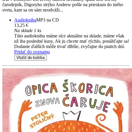
čarodejník, Digoryho strýko Andrew pošle na prieskum do iného
sveta, kam sa on sám neodváži...
Audiokniha
MP3 na CD
13,25 €
Na sklade 1 ks
Túto audioknihu máme síce aktuálne na sklade, máme však
už iba posledné kusy. Ak ju chcete mať rýchlo, ponáhľajte sa!
Dodanie ďalších môže trvať dlhšie, zvyčajne do piatich dní.
Pridať do zoznamu
Vložiť do košíka