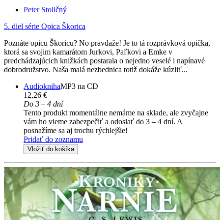
Peter Stoličný
5. diel série
Opica Škorica
Poznáte opicu Škoricu? No pravdaže! Je to tá rozprávková opička,
ktorá sa svojim kamarátom Jurkovi, Paľkovi a Emke v
predchádzajúcich knižkách postarala o nejedno veselé i napínavé
dobrodružstvo. Naša malá nezbednica totiž dokáže kúzliť...
Audiokniha
MP3 na CD
12,26 €
Do 3 – 4 dní
Tento produkt momentálne nemáme na sklade, ale zvyčajne
vám ho vieme zabezpečiť a odoslať do 3 – 4 dní. A
posnažíme sa aj trochu rýchlejšie!
Pridať do zoznamu
Vložiť do košíka