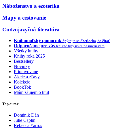
Náboženstvo a ezoterika
Mapy a cestovanie
Cudzojazyčná literatúra
Knihomoľský pomocník
Spýtajte sa Sherlocka, čo čítať
Odporúčame pre vás
Knižné tipy ušité na mieru vám
Všetky knihy
Knihy roka 2025
Bestsellery
Novinky
Pripravované
Akcie a zľavy
Kolekcie
BookTok
Mám záujem o titul
Top autori
Dominik Dán
Julie Caplin
Rebecca Yarros