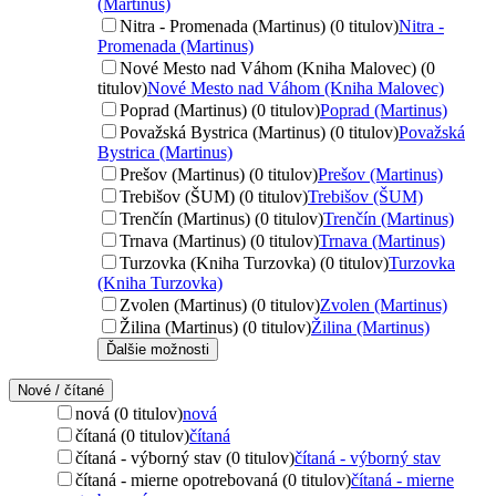
(Martinus)
Nitra - Promenada (Martinus) (0 titulov)
Nitra -
Promenada (Martinus)
Nové Mesto nad Váhom (Kniha Malovec) (0
titulov)
Nové Mesto nad Váhom (Kniha Malovec)
Poprad (Martinus) (0 titulov)
Poprad (Martinus)
Považská Bystrica (Martinus) (0 titulov)
Považská
Bystrica (Martinus)
Prešov (Martinus) (0 titulov)
Prešov (Martinus)
Trebišov (ŠUM) (0 titulov)
Trebišov (ŠUM)
Trenčín (Martinus) (0 titulov)
Trenčín (Martinus)
Trnava (Martinus) (0 titulov)
Trnava (Martinus)
Turzovka (Kniha Turzovka) (0 titulov)
Turzovka
(Kniha Turzovka)
Zvolen (Martinus) (0 titulov)
Zvolen (Martinus)
Žilina (Martinus) (0 titulov)
Žilina (Martinus)
Ďalšie možnosti
Nové / čítané
nová (0 titulov)
nová
čítaná (0 titulov)
čítaná
čítaná - výborný stav (0 titulov)
čítaná - výborný stav
čítaná - mierne opotrebovaná (0 titulov)
čítaná - mierne