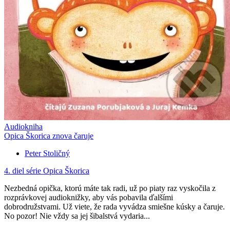
Audiokniha
Opica Škorica znova čaruje
Peter Stoličný
4. diel série
Opica Škorica
Nezbedná opička, ktorú máte tak radi, už po piaty raz vyskočila z
rozprávkovej audioknižky, aby vás pobavila ďalšími
dobrodružstvami. Už viete, že rada vyvádza smiešne kúsky a čaruje.
No pozor! Nie vždy sa jej šibalstvá vydaria...