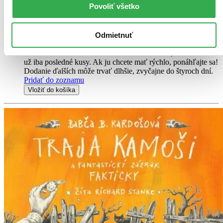
tých najlepších rozprávačov Kronerovcov. Toto 5CD obsahuje 25
Povoliť všetko
kultových rozprávok z celého sveta z pier autorov ako...
Audiokniha
MP3 na CD
Odmietnuť
11,39 €
Na sklade 2 ks
Túto audioknihu máme síce aktuálne na sklade, máme však
už iba posledné kusy. Ak ju chcete mať rýchlo, ponáhľajte sa!
Dodanie ďalších môže trvať dlhšie, zvyčajne do štyroch dní.
Pridať do zoznamu
Vložiť do košíka