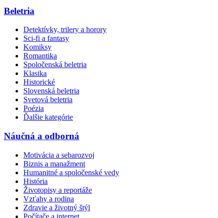
Beletria
Detektívky, trilery a horory
Sci-fi a fantasy
Komiksy
Romantika
Spoločenská beletria
Klasika
Historické
Slovenská beletria
Svetová beletria
Poézia
Ďalšie kategórie
Náučná a odborná
Motivácia a sebarozvoj
Biznis a manažment
Humanitné a spoločenské vedy
História
Životopisy a reportáže
Vzťahy a rodina
Zdravie a životný štýl
Počítače a internet