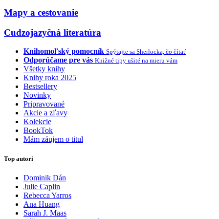
Mapy a cestovanie
Cudzojazyčná literatúra
Knihomoľský pomocník
Spýtajte sa Sherlocka, čo čítať
Odporúčame pre vás
Knižné tipy ušité na mieru vám
Všetky knihy
Knihy roka 2025
Bestsellery
Novinky
Pripravované
Akcie a zľavy
Kolekcie
BookTok
Mám záujem o titul
Top autori
Dominik Dán
Julie Caplin
Rebecca Yarros
Ana Huang
Sarah J. Maas