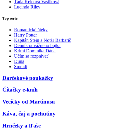
Táňa Keleová Vasilková
Lucinda Riley
Top série
Romantické úteky
Harry Potter
Kapitán Stein a Notár Barbarič
Denník odvážneho bojka
Krimi Dominika Dána
Učím sa rozprávať
Duna
Smradi
Darčekové poukážky
Čítačky e-kníh
Vecičky od Martinusu
Káva, čaj a pochutiny
Hrnčeky a fľaše