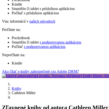
Kindle
Smartfón či tablet s príslušnou aplikáciou
Počítač s príslušnou aplikáciou
Viac informácií v
našich návodoch
Prečítate na:
Pocketbook
Smartfón či tablet
s podporovanou aplikáciou
Počítač
s podporovanou aplikáciou
Neprečítate na:
Kindle
Ako čítať e-knihy zabezpečené cez Adobe DRM?
Knihy
Cathleen Miller
Zľavnené knihy od autora Cathleen Mille