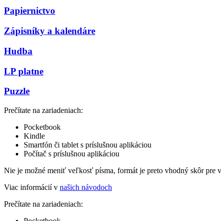
Papiernictvo
Zápisníky a kalendáre
Hudba
LP platne
Puzzle
Prečítate na zariadeniach:
Pocketbook
Kindle
Smartfón či tablet s príslušnou aplikáciou
Počítač s príslušnou aplikáciou
Nie je možné meniť veľkosť písma, formát je preto vhodný skôr pre 
Viac informácií v
našich návodoch
Prečítate na zariadeniach:
Pocketbook