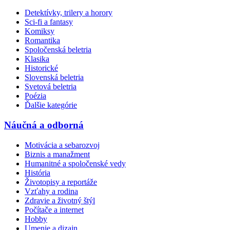
Detektívky, trilery a horory
Sci-fi a fantasy
Komiksy
Romantika
Spoločenská beletria
Klasika
Historické
Slovenská beletria
Svetová beletria
Poézia
Ďalšie kategórie
Náučná a odborná
Motivácia a sebarozvoj
Biznis a manažment
Humanitné a spoločenské vedy
História
Životopisy a reportáže
Vzťahy a rodina
Zdravie a životný štýl
Počítače a internet
Hobby
Umenie a dizajn