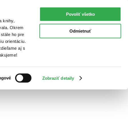
Povoliť všetko
a knihy,
ovala. Okrem
Odmietnuť
stále ho pre
u orientáciu.
dieľame aj s
Ďakujeme!
ngové
Zobraziť detaily