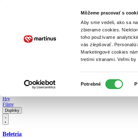
Doručenie
Kníhkupectvá
Knihovrátok
Poukážky
Knižný blog
Kontakt
Môžeme pracovať s cooki
Aby sme vedeli, ako sa na 
zbierame cookies. Niektor
E-knihy
Audioknihy
Hry
Filmy
Knihy
Doplnky
toho používame analytické
vás zlepšovať. Personaliz
Vyhľadávanie
Marketingové cookies nám 
tretími stranami. Veľmi b
Prihlásiť
Vyhľadávanie
Výber
Knihy
Potrebné
P
súhlasu
E-knihy
Audioknihy
Hry
Filmy
Doplnky
Beletria