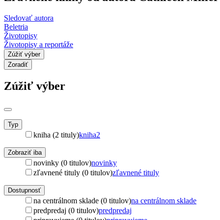
Sledovať autora
Beletria
Životopisy
Životopisy a reportáže
Zúžiť výber
Zoradiť
Zúžiť výber
Typ
kniha (2 tituly)
kniha
2
Zobraziť iba
novinky (0 titulov)
novinky
zľavnené tituly (0 titulov)
zľavnené tituly
Dostupnosť
na centrálnom sklade (0 titulov)
na centrálnom sklade
predpredaj (0 titulov)
predpredaj