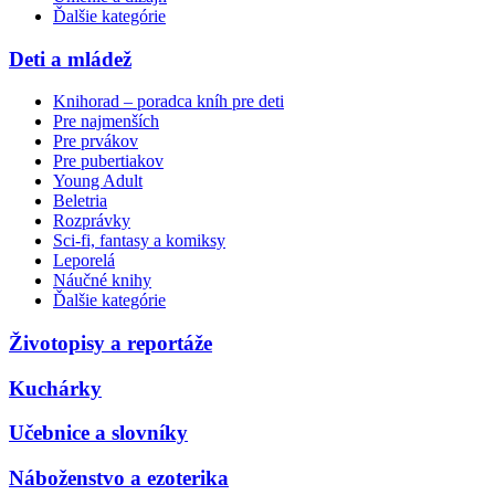
Ďalšie kategórie
Deti a mládež
Knihorad – poradca kníh pre deti
Pre najmenších
Pre prvákov
Pre pubertiakov
Young Adult
Beletria
Rozprávky
Sci-fi, fantasy a komiksy
Leporelá
Náučné knihy
Ďalšie kategórie
Životopisy a reportáže
Kuchárky
Učebnice a slovníky
Náboženstvo a ezoterika