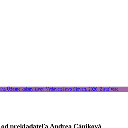
r od prekladateľa Andrea Cániková