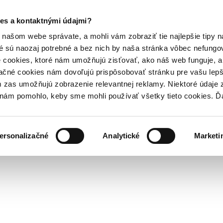
es a kontaktnými údajmi?
našom webe správate, a mohli vám zobraziť tie najlepšie tipy n
é sú naozaj potrebné a bez nich by naša stránka vôbec nefung
 cookies, ktoré nám umožňujú zisťovať, ako náš web funguje, a 
ačné cookies nám dovoľujú prispôsobovať stránku pre vašu lepši
zas umožňujú zobrazenie relevantnej reklamy. Niektoré údaje z
y nám pomohlo, keby sme mohli používať všetky tieto cookies. 
ersonalizačné
Analytické
Marketi