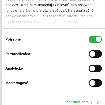
Zrušiť filtre
cookies, ktoré nám umožňujú zisťovať, ako náš web
dostupné
Prekladateľ Andrea Cániková
funguje, a stále ho pre vás zlepšovať. Personalizačné
cookies nám dovoľujú prispôsobovať stránku pre vašu
lepšiu orientáciu. Marketingové cookies nám zas
umožňujú zobrazenie relevantnej reklamy. Niektoré údaje
zdieľame aj s tretími stranami. Veľmi by nám pomohlo,
Výber
keby sme mohli používať všetky tieto cookies. Ďakujeme!
Potrebné
súhlasu
Personalizačné
Analytické
Marketingové
Zobraziť detaily