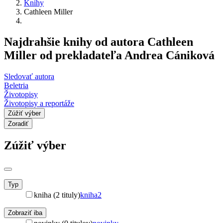
Knihy
Cathleen Miller
Najdrahšie knihy od autora Cathleen
Miller od prekladateľa Andrea Cániková
Sledovať autora
Beletria
Životopisy
Životopisy a reportáže
Zúžiť výber
Zoradiť
Zúžiť výber
Typ
kniha (2 tituly)
kniha
2
Zobraziť iba