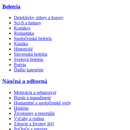
Beletria
Detektívky, trilery a horory
Sci-fi a fantasy
Komiksy
Romantika
Spoločenská beletria
Klasika
Historické
Slovenská beletria
Svetová beletria
Poézia
Ďalšie kategórie
Náučná a odborná
Motivácia a sebarozvoj
Biznis a manažment
Humanitné a spoločenské vedy
História
Životopisy a reportáže
Vzťahy a rodina
Zdravie a životný štýl
Počítače a internet