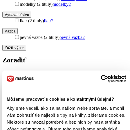
modelky (2 tituly)
modelky
2
Vydavateľstvo
Ikar (2 tituly)
Ikar
2
Väzba
pevná väzba (2 tituly)
pevná väzba
2
Zúžiť výber
Zoradiť
Bestsellery
Top hodnotené
Novinky
Môžeme pracovať s cookies a kontaktnými údajmi?
Najdrahšie
Aby sme vedeli, ako sa na našom webe správate, a mohli
Najlacnejšie
Najvyššia zľava
vám zobraziť tie najlepšie tipy na knihy, zbierame cookies.
Niektoré sú naozaj potrebné a bez nich by naša stránka
Použité filtre
vôbec nefungovala. Okrem toho používame analytické