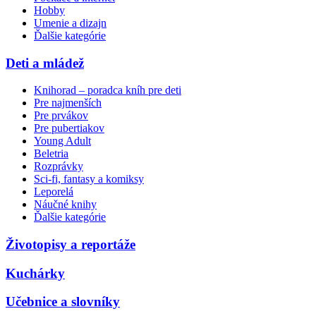
Hobby
Umenie a dizajn
Ďalšie kategórie
Deti a mládež
Knihorad – poradca kníh pre deti
Pre najmenších
Pre prvákov
Pre pubertiakov
Young Adult
Beletria
Rozprávky
Sci-fi, fantasy a komiksy
Leporelá
Náučné knihy
Ďalšie kategórie
Životopisy a reportáže
Kuchárky
Učebnice a slovníky