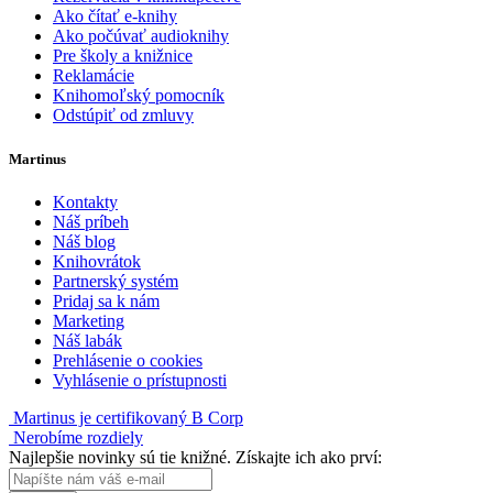
Ako čítať e-knihy
Ako počúvať audioknihy
Pre školy a knižnice
Reklamácie
Knihomoľský pomocník
Odstúpiť od zmluvy
Martinus
Kontakty
Náš príbeh
Náš blog
Knihovrátok
Partnerský systém
Pridaj sa k nám
Marketing
Náš labák
Prehlásenie o cookies
Vyhlásenie o prístupnosti
Martinus je certifikovaný B Corp
Nerobíme rozdiely
Najlepšie novinky sú tie knižné. Získajte ich ako prví: