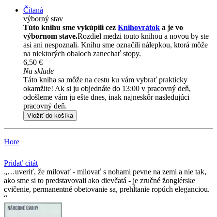
Čítaná
výborný stav
Túto knihu sme vykúpili cez
Knihovrátok
a je vo
výbornom stave.
Rozdiel medzi touto knihou a novou by ste
asi ani nespoznali. Knihu sme označili nálepkou, ktorá môže
na niektorých obaloch zanechať stopy.
6,50 €
Na sklade
Táto kniha sa môže na cestu ku vám vybrať prakticky
okamžite! Ak si ju objednáte do 13:00 v pracovný deň,
odošleme vám ju ešte dnes, inak najneskôr nasledujúci
pracovný deň.
Vložiť do košíka
Hore
Pridať citát
…uveriť, že milovať - milovať s nohami pevne na zemi a nie tak,
ako sme si to predstavovali ako dievčatá - je zručné žonglérske
cvičenie, permanentné obetovanie sa, prehĺtanie ropúch eleganciou.