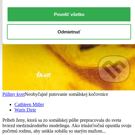
Povoliť všetko
Odmietnuť
Púštny kvet
Neobyčajné putovanie somálskej kočovnice
Cathleen Miller
Waris Dirie
Príbeh ženy, ktorá sa zo somálskej púšte prepracovala do sveta
hviezd medzinárodného modelingu. Ako trinásťročná opustila svoju
početnú rodinu, aby unikla sobášu so starým mužom...