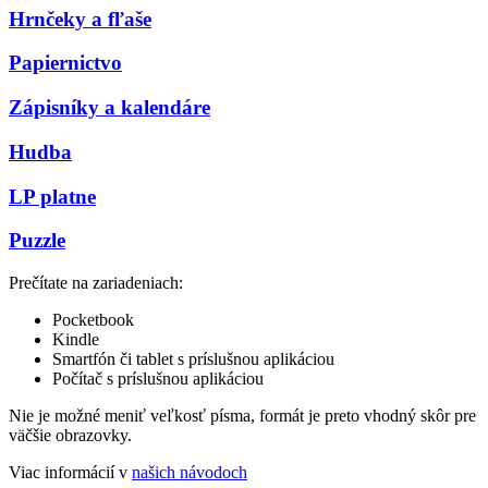
Hrnčeky a fľaše
Papiernictvo
Zápisníky a kalendáre
Hudba
LP platne
Puzzle
Prečítate na zariadeniach:
Pocketbook
Kindle
Smartfón či tablet s príslušnou aplikáciou
Počítač s príslušnou aplikáciou
Nie je možné meniť veľkosť písma, formát je preto vhodný skôr pre
väčšie obrazovky.
Viac informácií v
našich návodoch