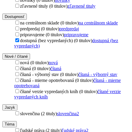
novinky (0 titulov)
novinky
zľavnené tituly (0 titulov)
zľavnené tituly
Dostupnosť
na centrálnom sklade (0 titulov)
na centrálnom sklade
predpredaj (0 titulov)
predpredaj
pripravujeme (0 titulov)
pripravujeme
dostupná (bez vypredaných) (0 titulov)
dostupná (bez
vypredaných)
Nové / čítané
nová (0 titulov)
nová
čítaná (0 titulov)
čítaná
čítaná - výborný stav (0 titulov)
čítaná - výborný stav
čítaná - mierne opotrebovaná (0 titulov)
čítaná - mierne
opotrebovaná
čítané verzie vypredaných kníh (0 titulov)
čítané verzie
vypredaných kníh
Jazyk
slovenčina (2 tituly)
slovenčina
2
Téma
ľudské práva (2 tituly)
ľudské práva
2