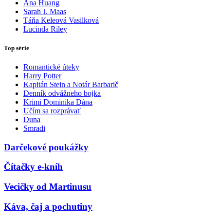
Ana Huang
Sarah J. Maas
Táňa Keleová Vasilková
Lucinda Riley
Top série
Romantické úteky
Harry Potter
Kapitán Stein a Notár Barbarič
Denník odvážneho bojka
Krimi Dominika Dána
Učím sa rozprávať
Duna
Smradi
Darčekové poukážky
Čítačky e-kníh
Vecičky od Martinusu
Káva, čaj a pochutiny