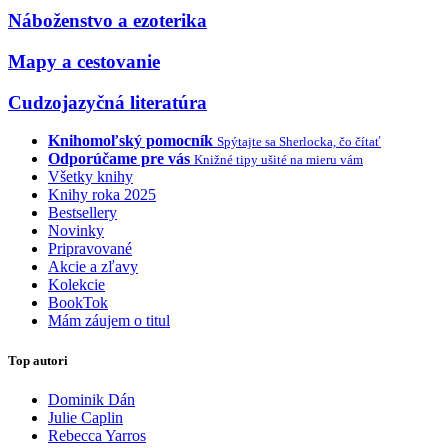
Náboženstvo a ezoterika
Mapy a cestovanie
Cudzojazyčná literatúra
Knihomoľský pomocník
Spýtajte sa Sherlocka, čo čítať
Odporúčame pre vás
Knižné tipy ušité na mieru vám
Všetky knihy
Knihy roka 2025
Bestsellery
Novinky
Pripravované
Akcie a zľavy
Kolekcie
BookTok
Mám záujem o titul
Top autori
Dominik Dán
Julie Caplin
Rebecca Yarros