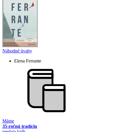
Náhodné úvahy
Elena Ferrante
Máme
35-ročnú tradíciu
predaja kníh