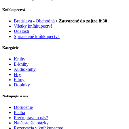
Kníhkupectvá
Bratislava - Obchodná
• Zatvorené do zajtra 8:30
Všetky kníhkupectvá
Udalosti
Spriatelené kníhkupectvá
Kategórie
Knihy
E-knihy
Audioknihy
Hry
Filmy
Doplnky
Nakupujte u nás
Doručenie
Platba
Prečo práve u nás?
Najčastejšie otázky
Rezervácia v kníhkupectve