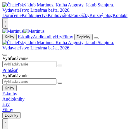
Doručenie
Kníhkupectvá
Knihovrátok
Poukážky
Knižný blog
Kontakt
E-knihy
Audioknihy
Hry
Filmy
Knihy
Doplnky
Vyhľadávanie
Prihlásiť
Vyhľadávanie
Knihy
E-knihy
Audioknihy
Hry
Filmy
Doplnky