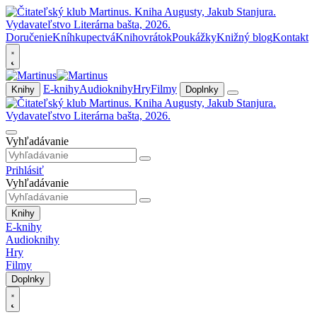
Doručenie
Kníhkupectvá
Knihovrátok
Poukážky
Knižný blog
Kontakt
E-knihy
Audioknihy
Hry
Filmy
Knihy
Doplnky
Vyhľadávanie
Prihlásiť
Vyhľadávanie
Knihy
E-knihy
Audioknihy
Hry
Filmy
Doplnky