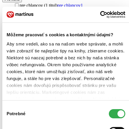
pre chlapcov (1 titul)
pre chlapcov
1
pre dievčatá (1 titul)
pre dievčatá
1
young adult (1 titul)
young adult
1
pre deti (1 titul)
pre deti
1
pre deti a mládež (1 titul)
pre deti a mládež
1
Ďalšie možnosti
Môžeme pracovať s cookies a kontaktnými údajmi?
Aby sme vedeli, ako sa na našom webe správate, a mohli
Vydavateľstvo
vám zobraziť tie najlepšie tipy na knihy, zbierame cookies.
Ikar (1 titul)
Ikar
1
Niektoré sú naozaj potrebné a bez nich by naša stránka
Väzba
vôbec nefungovala. Okrem toho používame analytické
pevná väzba (1 titul)
pevná väzba
1
cookies, ktoré nám umožňujú zisťovať, ako náš web
Zúžiť výber
funguje, a stále ho pre vás zlepšovať. Personalizačné
cookies nám dovoľujú prispôsobovať stránku pre vašu
Zoradiť
lepšiu orientáciu. Marketingové cookies nám zas
umožňujú zobrazenie relevantnej reklamy. Niektoré údaje
zdieľame aj s tretími stranami. Veľmi by nám pomohlo,
Výber
keby sme mohli používať všetky tieto cookies. Ďakujeme!
Potrebné
súhlasu
Bestsellery
Top hodnotené
Novinky