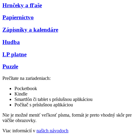
Hrnčeky a fľaše
Papiernictvo
Zápisníky a kalendáre
Hudba
LP platne
Puzzle
Prečítate na zariadeniach:
Pocketbook
Kindle
Smartfón či tablet s príslušnou aplikáciou
Počítač s príslušnou aplikáciou
Nie je možné meniť veľkosť písma, formát je preto vhodný skôr pre
väčšie obrazovky.
Viac informácií v
našich návodoch