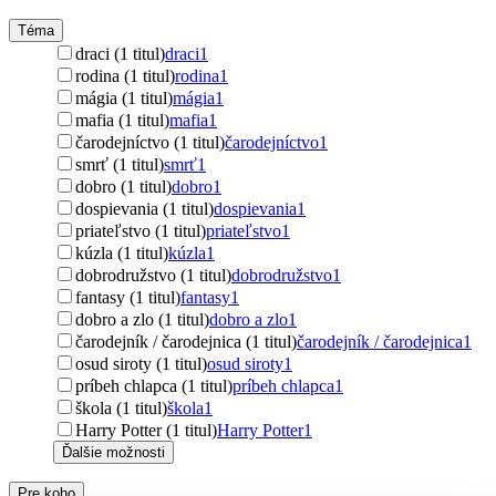
Téma
draci (1 titul)
draci
1
rodina (1 titul)
rodina
1
mágia (1 titul)
mágia
1
mafia (1 titul)
mafia
1
čarodejníctvo (1 titul)
čarodejníctvo
1
smrť (1 titul)
smrť
1
dobro (1 titul)
dobro
1
dospievania (1 titul)
dospievania
1
priateľstvo (1 titul)
priateľstvo
1
kúzla (1 titul)
kúzla
1
dobrodružstvo (1 titul)
dobrodružstvo
1
fantasy (1 titul)
fantasy
1
dobro a zlo (1 titul)
dobro a zlo
1
čarodejník / čarodejnica (1 titul)
čarodejník / čarodejnica
1
osud siroty (1 titul)
osud siroty
1
príbeh chlapca (1 titul)
príbeh chlapca
1
škola (1 titul)
škola
1
Harry Potter (1 titul)
Harry Potter
1
Ďalšie možnosti
Pre koho