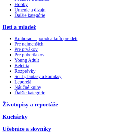
Hobby
Umenie a dizajn
Ďalšie kategórie
Deti a mládež
Knihorad – poradca kníh pre deti
Pre najmenších
Pre prvákov
Pre pubertiakov
Young Adult
Beletria
Rozprávky
Sci-fi, fantasy a komiksy
Leporelá
Náučné knihy
Ďalšie kategórie
Životopisy a reportáže
Kuchárky
Učebnice a slovníky