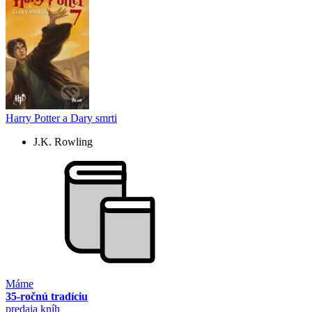
Harry Potter a Dary smrti
J.K. Rowling
Máme
35-ročnú tradíciu
predaja kníh