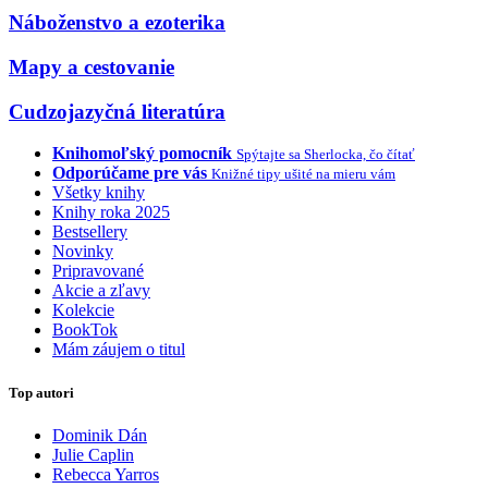
Náboženstvo a ezoterika
Mapy a cestovanie
Cudzojazyčná literatúra
Knihomoľský pomocník
Spýtajte sa Sherlocka, čo čítať
Odporúčame pre vás
Knižné tipy ušité na mieru vám
Všetky knihy
Knihy roka 2025
Bestsellery
Novinky
Pripravované
Akcie a zľavy
Kolekcie
BookTok
Mám záujem o titul
Top autori
Dominik Dán
Julie Caplin
Rebecca Yarros