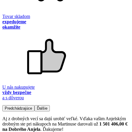
Tovar skladom
expedujeme
okamžite
U nás nakupujete
vždy bezpečne
a s dôverou
Predchádzajúce
Ďalšie
Aj z drobných vecí sa dajú urobiť veľké. Vďaka vašim Anjelským
drobným ste pri nákupoch na Martinuse darovali už
1 501 406,00 €
na Dobrého Anjela
. Ďakujeme!