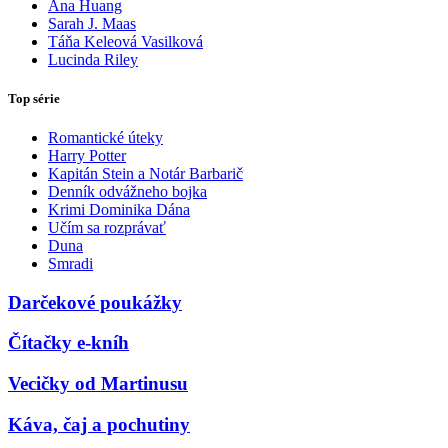
Ana Huang
Sarah J. Maas
Táňa Keleová Vasilková
Lucinda Riley
Top série
Romantické úteky
Harry Potter
Kapitán Stein a Notár Barbarič
Denník odvážneho bojka
Krimi Dominika Dána
Učím sa rozprávať
Duna
Smradi
Darčekové poukážky
Čítačky e-kníh
Vecičky od Martinusu
Káva, čaj a pochutiny