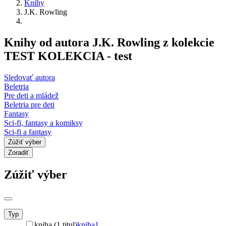
Knihy
J.K. Rowling
Knihy od autora J.K. Rowling z kolekcie
TEST KOLEKCIA - test
Sledovať autora
Beletria
Pre deti a mládež
Beletria pre deti
Fantasy
Sci-fi, fantasy a komiksy
Sci-fi a fantasy
Zúžiť výber
Zoradiť
Zúžiť výber
Typ
kniha (1 titul)
kniha
1