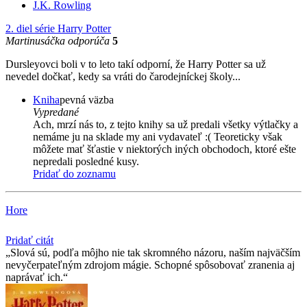
J.K. Rowling
2. diel série
Harry Potter
Martinusáčka odporúča
5
Dursleyovci boli v to leto takí odporní, že Harry Potter sa už
nevedel dočkať, kedy sa vráti do čarodejníckej školy...
Kniha
pevná väzba
Vypredané
Ach, mrzí nás to, z tejto knihy sa už predali všetky výtlačky a
nemáme ju na sklade my ani vydavateľ :( Teoreticky však
môžete mať šťastie v niektorých iných obchodoch, ktoré ešte
nepredali posledné kusy.
Pridať do zoznamu
Hore
Pridať citát
Slová sú, podľa môjho nie tak skromného názoru, naším najväčším
nevyčerpateľným zdrojom mágie. Schopné spôsobovať zranenia aj
naprávať ich.