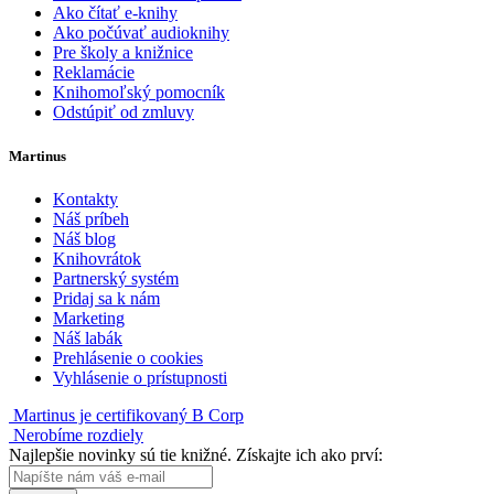
Ako čítať e-knihy
Ako počúvať audioknihy
Pre školy a knižnice
Reklamácie
Knihomoľský pomocník
Odstúpiť od zmluvy
Martinus
Kontakty
Náš príbeh
Náš blog
Knihovrátok
Partnerský systém
Pridaj sa k nám
Marketing
Náš labák
Prehlásenie o cookies
Vyhlásenie o prístupnosti
Martinus je certifikovaný B Corp
Nerobíme rozdiely
Najlepšie novinky sú tie knižné. Získajte ich ako prví: