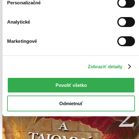
Personalizačné
Najdrahšie
Najlacnejšie
Najvyššia zľava
Analytické
Použité filtre
Zrušiť filtre
Marketingové
Z kolekcie TEST KOLEKCIA - test
Zobraziť detaily
Povoliť všetko
Odmietnuť