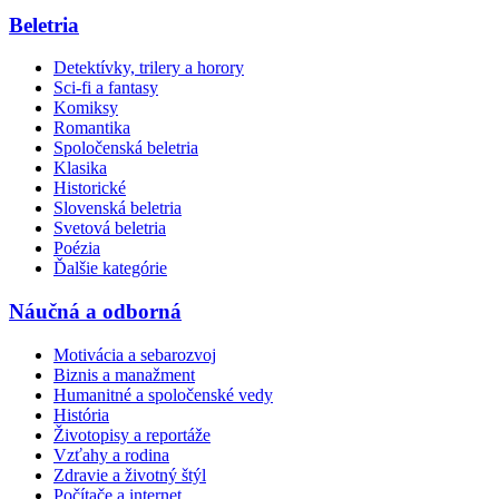
Beletria
Detektívky, trilery a horory
Sci-fi a fantasy
Komiksy
Romantika
Spoločenská beletria
Klasika
Historické
Slovenská beletria
Svetová beletria
Poézia
Ďalšie kategórie
Náučná a odborná
Motivácia a sebarozvoj
Biznis a manažment
Humanitné a spoločenské vedy
História
Životopisy a reportáže
Vzťahy a rodina
Zdravie a životný štýl
Počítače a internet