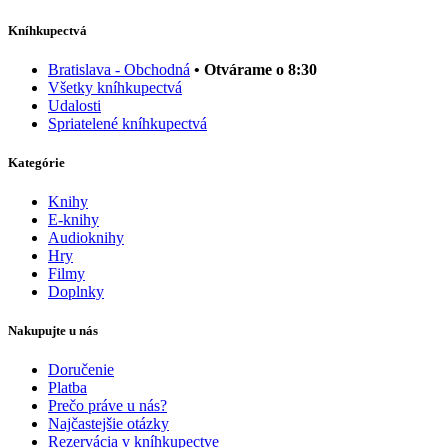
Kníhkupectvá
Bratislava - Obchodná
• Otvárame o 8:30
Všetky kníhkupectvá
Udalosti
Spriatelené kníhkupectvá
Kategórie
Knihy
E-knihy
Audioknihy
Hry
Filmy
Doplnky
Nakupujte u nás
Doručenie
Platba
Prečo práve u nás?
Najčastejšie otázky
Rezervácia v kníhkupectve