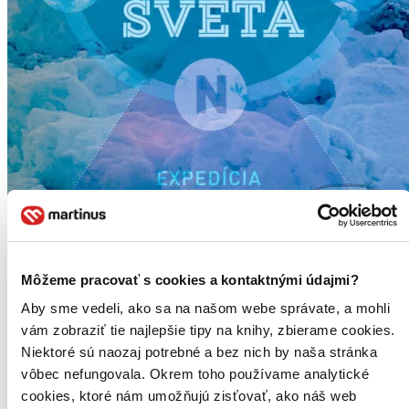
Môžeme pracovať s cookies a kontaktnými údajmi?
Na kraji sveta
Expedícia Beringov prieliv – Cesta prvých ľudí
Aby sme vedeli, ako sa na našom webe správate, a mohli
vám zobraziť tie najlepšie tipy na knihy, zbierame cookies.
Martin Navrátil
Peter Hliničan
Niektoré sú naozaj potrebné a bez nich by naša stránka
vôbec nefungovala. Okrem toho používame analytické
Expedícia Beringov prieliv – Cesta prvých ľudí bola unikátna
cookies, ktoré nám umožňujú zisťovať, ako náš web
výprava, na ktorú sa Martin a Peter vydali v druhej polovici februára