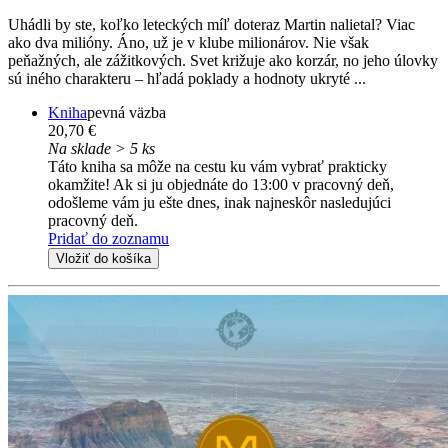
Uhádli by ste, koľko leteckých míľ doteraz Martin nalietal? Viac
ako dva milióny. Áno, už je v klube milionárov. Nie však
peňažných, ale zážitkových. Svet križuje ako korzár, no jeho úlovky
sú iného charakteru – hľadá poklady a hodnoty ukryté ...
Kniha
pevná väzba
20,70 €
Na sklade > 5 ks
Táto kniha sa môže na cestu ku vám vybrať prakticky
okamžite! Ak si ju objednáte do 13:00 v pracovný deň,
odošleme vám ju ešte dnes, inak najneskôr nasledujúci
pracovný deň.
Pridať do zoznamu
Vložiť do košíka