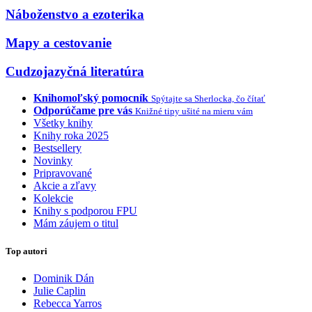
Náboženstvo a ezoterika
Mapy a cestovanie
Cudzojazyčná literatúra
Knihomoľský pomocník
Spýtajte sa Sherlocka, čo čítať
Odporúčame pre vás
Knižné tipy ušité na mieru vám
Všetky knihy
Knihy roka 2025
Bestsellery
Novinky
Pripravované
Akcie a zľavy
Kolekcie
Knihy s podporou FPU
Mám záujem o titul
Top autori
Dominik Dán
Julie Caplin
Rebecca Yarros