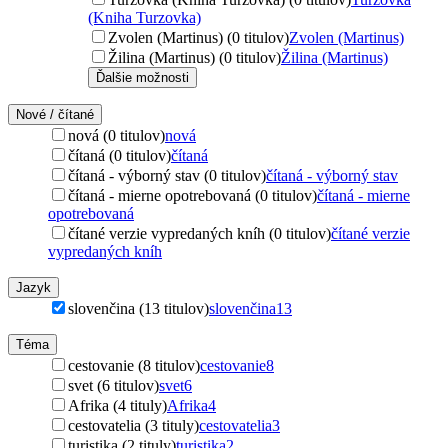
(Kniha Turzovka)
Zvolen (Martinus) (0 titulov)
Zvolen (Martinus)
Žilina (Martinus) (0 titulov)
Žilina (Martinus)
Ďalšie možnosti
Nové / čítané
nová (0 titulov)
nová
čítaná (0 titulov)
čítaná
čítaná - výborný stav (0 titulov)
čítaná - výborný stav
čítaná - mierne opotrebovaná (0 titulov)
čítaná - mierne
opotrebovaná
čítané verzie vypredaných kníh (0 titulov)
čítané verzie
vypredaných kníh
Jazyk
slovenčina (13 titulov)
slovenčina
13
Téma
cestovanie (8 titulov)
cestovanie
8
svet (6 titulov)
svet
6
Afrika (4 tituly)
Afrika
4
cestovatelia (3 tituly)
cestovatelia
3
turistika (2 tituly)
turistika
2