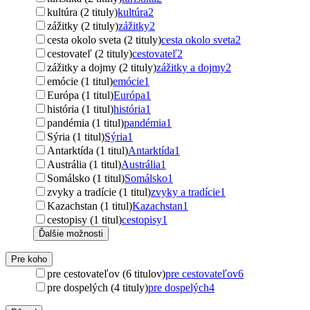
kultúra (2 tituly)
kultúra
2
zážitky (2 tituly)
zážitky
2
cesta okolo sveta (2 tituly)
cesta okolo sveta
2
cestovateľ (2 tituly)
cestovateľ
2
zážitky a dojmy (2 tituly)
zážitky a dojmy
2
emócie (1 titul)
emócie
1
Európa (1 titul)
Európa
1
história (1 titul)
história
1
pandémia (1 titul)
pandémia
1
Sýria (1 titul)
Sýria
1
Antarktída (1 titul)
Antarktída
1
Austrália (1 titul)
Austrália
1
Somálsko (1 titul)
Somálsko
1
zvyky a tradície (1 titul)
zvyky a tradície
1
Kazachstan (1 titul)
Kazachstan
1
cestopisy (1 titul)
cestopisy
1
Ďalšie možnosti
Pre koho
pre cestovateľov (6 titulov)
pre cestovateľov
6
pre dospelých (4 tituly)
pre dospelých
4