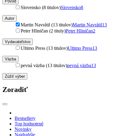
Pôvod
Slovensko (8 titulov)
Slovensko
8
Autor
Martin Navrátil (13 titulov)
Martin Navrátil
13
Peter Hliničan (2 tituly)
Peter Hliničan
2
Vydavateľstvo
Ultimo Press (13 titulov)
Ultimo Press
13
Väzba
pevná väzba (13 titulov)
pevná väzba
13
Zúžiť výber
Zoradiť
Bestsellery
Top hodnotené
Novinky
Najdrahšie