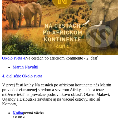
Okolo sveta 4
Na cestách po africkom kontinente - 2. časť
Martin Navrátil
4. diel série
Okolo sveta
V prvej časti knihy Na cestách po africkom kontinente nás Martin
previedol viac-menej stredom a severom Afriky, a tak sa teraz
môžeme tešiť na prevažne podrovníkovú oblasť. Okrem Malawi,
Ugandy a Džibutska zavítame aj na viaceré ostrovy, ako sú
Komory,...
Kniha
pevná väzba
18,89 €