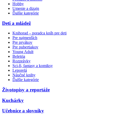
Hobby
Umenie a dizajn
Ďalšie kategórie
Deti a mládež
Knihorad – poradca kníh pre deti
Pre najmenších
Pre prvákov
Pre pubertiakov
Young Adult
Beletria
Rozprávky
Sci-fi, fantasy a komiksy
Leporelá
Náučné knihy
Ďalšie kategórie
Životopisy a reportáže
Kuchárky
Učebnice a slovníky