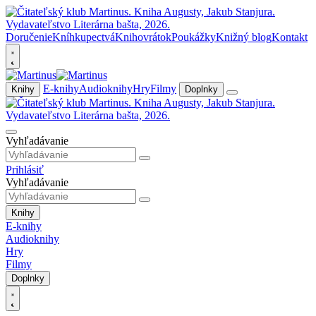
Doručenie
Kníhkupectvá
Knihovrátok
Poukážky
Knižný blog
Kontakt
E-knihy
Audioknihy
Hry
Filmy
Knihy
Doplnky
Vyhľadávanie
Prihlásiť
Vyhľadávanie
Knihy
E-knihy
Audioknihy
Hry
Filmy
Doplnky