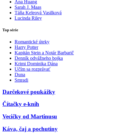
Ana Huang
Sarah J. Maas
Táňa Keleová Vasilková
Lucinda Riley
Top série
Romantické úteky
Harry Potter
Kapitán Stein a Notár Barbarič
Denník odvážneho bojka
Krimi Dominika Dána
Učím sa rozprávať
Duna
Smradi
Darčekové poukážky
Čítačky e-kníh
Vecičky od Martinusu
Káva, čaj a pochutiny