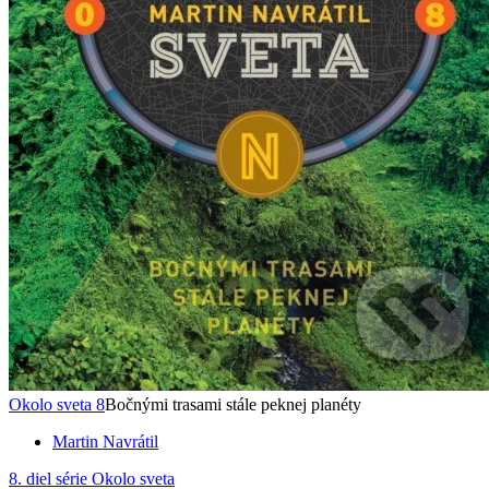
Okolo sveta 8
Bočnými trasami stále peknej planéty
Martin Navrátil
8. diel série
Okolo sveta