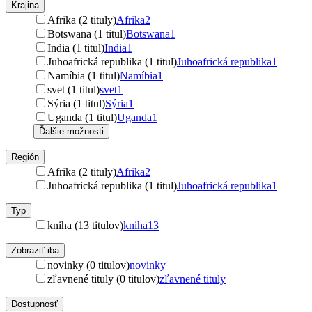
Krajina
Afrika (2 tituly)
Afrika
2
Botswana (1 titul)
Botswana
1
India (1 titul)
India
1
Juhoafrická republika (1 titul)
Juhoafrická republika
1
Namíbia (1 titul)
Namíbia
1
svet (1 titul)
svet
1
Sýria (1 titul)
Sýria
1
Uganda (1 titul)
Uganda
1
Ďalšie možnosti
Región
Afrika (2 tituly)
Afrika
2
Juhoafrická republika (1 titul)
Juhoafrická republika
1
Typ
kniha (13 titulov)
kniha
13
Zobraziť iba
novinky (0 titulov)
novinky
zľavnené tituly (0 titulov)
zľavnené tituly
Dostupnosť