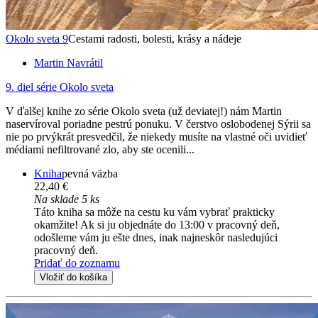
Okolo sveta 9
Cestami radosti, bolesti, krásy a nádeje
Martin Navrátil
9. diel série
Okolo sveta
V ďalšej knihe zo série Okolo sveta (už deviatej!) nám Martin
naservíroval poriadne pestrú ponuku. V čerstvo oslobodenej Sýrii sa
nie po prvýkrát presvedčil, že niekedy musíte na vlastné oči uvidieť
médiami nefiltrované zlo, aby ste ocenili...
Kniha
pevná väzba
22,40 €
Na sklade 5 ks
Táto kniha sa môže na cestu ku vám vybrať prakticky
okamžite! Ak si ju objednáte do 13:00 v pracovný deň,
odošleme vám ju ešte dnes, inak najneskôr nasledujúci
pracovný deň.
Pridať do zoznamu
Vložiť do košíka