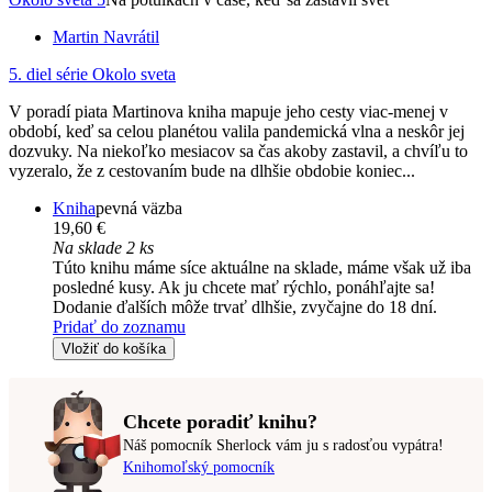
Martin Navrátil
5. diel série
Okolo sveta
V poradí piata Martinova kniha mapuje jeho cesty viac-menej v
období, keď sa celou planétou valila pandemická vlna a neskôr jej
dozvuky. Na niekoľko mesiacov sa čas akoby zastavil, a chvíľu to
vyzeralo, že z cestovaním bude na dlhšie obdobie koniec...
Kniha
pevná väzba
19,60 €
Na sklade 2 ks
Túto knihu máme síce aktuálne na sklade, máme však už iba
posledné kusy. Ak ju chcete mať rýchlo, ponáhľajte sa!
Dodanie ďalších môže trvať dlhšie, zvyčajne do 18 dní.
Pridať do zoznamu
Vložiť do košíka
Chcete poradiť knihu?
Náš pomocník Sherlock vám ju s radosťou vypátra!
Knihomoľský pomocník