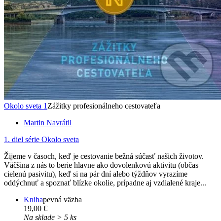
Okolo sveta 1
Zážitky profesionálneho cestovateľa
Martin Navrátil
1. diel série
Okolo sveta
Žijeme v časoch, keď je cestovanie bežná súčasť našich životov.
Väčšina z nás to berie hlavne ako dovolenkovú aktivitu (občas
cielenú pasivitu), keď si na pár dní alebo týždňov vyrazíme
oddýchnuť a spoznať blízke okolie, prípadne aj vzdialené kraje...
Kniha
pevná väzba
19,00 €
Na sklade > 5 ks