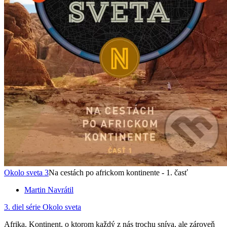
Okolo sveta 3
Na cestách po africkom kontinente - 1. časť
Martin Navrátil
3. diel série
Okolo sveta
Afrika. Kontinent, o ktorom každý z nás trochu sníva, ale zároveň