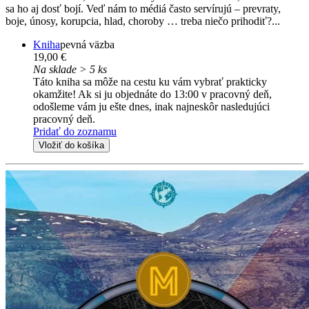
sa ho aj dosť bojí. Veď nám to médiá často servírujú – prevraty,
boje, únosy, korupcia, hlad, choroby … treba niečo prihodiť?...
Kniha
pevná väzba
19,00 €
Na sklade > 5 ks
Táto kniha sa môže na cestu ku vám vybrať prakticky
okamžite! Ak si ju objednáte do 13:00 v pracovný deň,
odošleme vám ju ešte dnes, inak najneskôr nasledujúci
pracovný deň.
Pridať do zoznamu
Vložiť do košíka