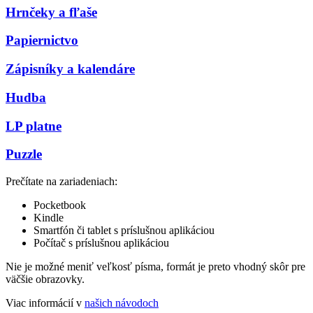
Hrnčeky a fľaše
Papiernictvo
Zápisníky a kalendáre
Hudba
LP platne
Puzzle
Prečítate na zariadeniach:
Pocketbook
Kindle
Smartfón či tablet s príslušnou aplikáciou
Počítač s príslušnou aplikáciou
Nie je možné meniť veľkosť písma, formát je preto vhodný skôr pre
väčšie obrazovky.
Viac informácií v
našich návodoch