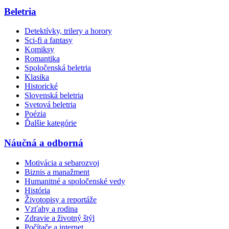
Beletria
Detektívky, trilery a horory
Sci-fi a fantasy
Komiksy
Romantika
Spoločenská beletria
Klasika
Historické
Slovenská beletria
Svetová beletria
Poézia
Ďalšie kategórie
Náučná a odborná
Motivácia a sebarozvoj
Biznis a manažment
Humanitné a spoločenské vedy
História
Životopisy a reportáže
Vzťahy a rodina
Zdravie a životný štýl
Počítače a internet