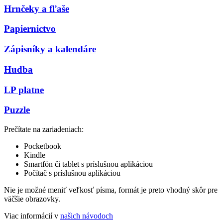
Hrnčeky a fľaše
Papiernictvo
Zápisníky a kalendáre
Hudba
LP platne
Puzzle
Prečítate na zariadeniach:
Pocketbook
Kindle
Smartfón či tablet s príslušnou aplikáciou
Počítač s príslušnou aplikáciou
Nie je možné meniť veľkosť písma, formát je preto vhodný skôr pre
väčšie obrazovky.
Viac informácií v
našich návodoch