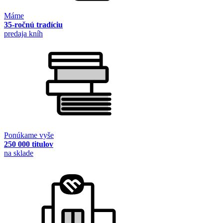
Máme
35-ročnú tradíciu
predaja kníh
Ponúkame vyše
250 000 titulov
na sklade