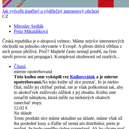
Jak vytvořit úspěšný a výdělečný internetový obchod
CZ
Miroslav Sedlák
Petra Mikulášková
Česká republika je e-shopová velmoc. Máme nejvíce internetových
obchodů na jednoho obyvatele v Evropě. A přesto drtivá většina z
nich pouze přežívá. Proč? Majitelé často nemají ponětí, na čem
stavět provoz ani propagaci. Komplexní zkušenosti od znalých...
Čítaná
mierne opotrebovaná
Túto knihu sme vykúpili cez
Knihovrátok
a je mierne
opotrebovaná.
Na tejto knihe už síce poznať, že ju niekto
čítal, môže jej chýbať prebal, nie je však poškodená tak, aby
to akokoľvek znižovalo zážitok z jej obsahu. Knihu sme
označili nálepkou, ktorá môže na niektorých obaloch
zanechať stopy.
12,02 €
Na sklade
Tento produkt síce máme aktuálne na sklade, máme však už
iba posledné kusy a ďalšie už nemá ani distribútor, preto je
možné, že bude onedlho úplne vypredaný. Ak ho chcete mať,