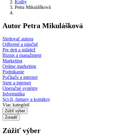
Knihy
Petra Mikulášková
Autor Petra Mikulášková
Sledovať autora
Odborné a náučné
Pre deti a mládež
Biznis a manažment
Marketing
Online marketing
Podnikanie
Počítače a internet
Siete a internet
Operačné systémy
Informatika
Sci-fi, fantasy a komiksy
Viac kategórií
Zúžiť výber
Zoradiť
Zúžiť výber