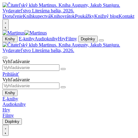
Doručenie
Kníhkupectvá
Knihovrátok
Poukážky
Knižný blog
Kontakt
E-knihy
Audioknihy
Hry
Filmy
Knihy
Doplnky
Vyhľadávanie
Prihlásiť
Vyhľadávanie
Knihy
E-knihy
Audioknihy
Hry
Filmy
Doplnky