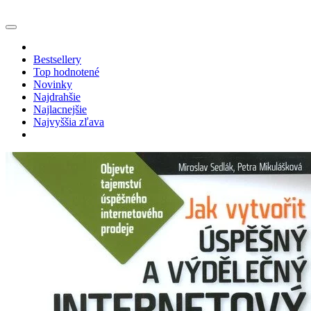
Bestsellery
Top hodnotené
Novinky
Najdrahšie
Najlacnejšie
Najvyššia zľava