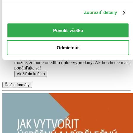
mierne opotrebovaná
Túto knihu sme vykúpili cez
Knihovrátok
a je mierne
Zobraziť detaily
opotrebovaná.
Na tejto knihe už síce poznať, že ju niekto
čítal, môže jej chýbať prebal, nie je však poškodená tak, aby
to akokoľvek znižovalo zážitok z jej obsahu. Knihu sme
Povoliť všetko
označili nálepkou, ktorá môže na niektorých obaloch
zanechať stopy.
9,40 €
Na sklade
Odmietnuť
Tento produkt síce máme aktuálne na sklade, máme však už
iba posledné kusy a ďalšie už nemá ani distribútor, preto je
možné, že bude onedlho úplne vypredaný. Ak ho chcete mať,
ponáhľajte sa!
Vložiť do košíka
Ďalšie formáty