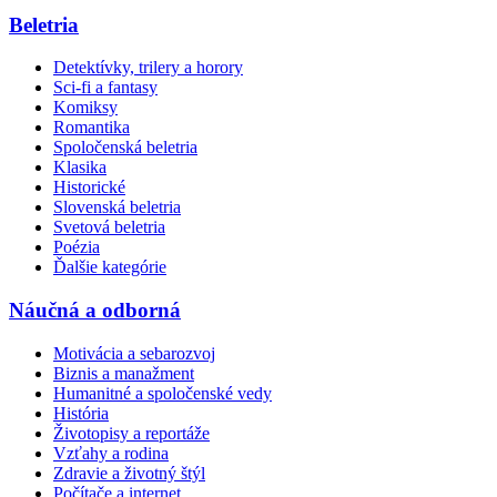
Beletria
Detektívky, trilery a horory
Sci-fi a fantasy
Komiksy
Romantika
Spoločenská beletria
Klasika
Historické
Slovenská beletria
Svetová beletria
Poézia
Ďalšie kategórie
Náučná a odborná
Motivácia a sebarozvoj
Biznis a manažment
Humanitné a spoločenské vedy
História
Životopisy a reportáže
Vzťahy a rodina
Zdravie a životný štýl
Počítače a internet