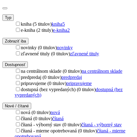
Typ
kniha (5 titulov)
kniha
5
e-kniha (2 tituly)
e-kniha
2
Zobraziť iba
novinky (0 titulov)
novinky
zľavnené tituly (0 titulov)
zľavnené tituly
Dostupnosť
na centrálnom sklade (0 titulov)
na centrálnom sklade
predpredaj (0 titulov)
predpredaj
pripravujeme (0 titulov)
pripravujeme
dostupná (bez vypredaných) (0 titulov)
dostupná (bez
vypredaných)
Nové / čítané
nová (0 titulov)
nová
čítaná (0 titulov)
čítaná
čítaná - výborný stav (0 titulov)
čítaná - výborný stav
čítaná - mierne opotrebovaná (0 titulov)
čítaná - mierne
opotrebovaná