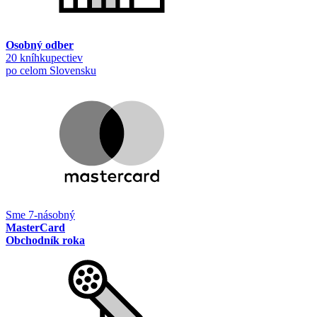
Osobný odber
20 kníhkupectiev
po celom Slovensku
Sme 7-násobný
MasterCard
Obchodník roka