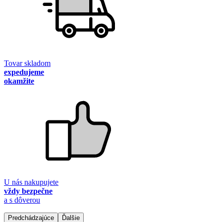
Tovar skladom
expedujeme
okamžite
U nás nakupujete
vždy bezpečne
a s dôverou
Predchádzajúce
Ďalšie