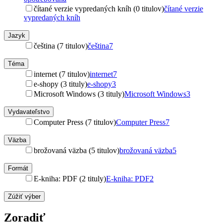
čítané verzie vypredaných kníh (0 titulov)
čítané verzie
vypredaných kníh
Jazyk
čeština (7 titulov)
čeština
7
Téma
internet (7 titulov)
internet
7
e-shopy (3 tituly)
e-shopy
3
Microsoft Windows (3 tituly)
Microsoft Windows
3
Vydavateľstvo
Computer Press (7 titulov)
Computer Press
7
Väzba
brožovaná väzba (5 titulov)
brožovaná väzba
5
Formát
E-kniha: PDF (2 tituly)
E-kniha: PDF
2
Zúžiť výber
Zoradiť