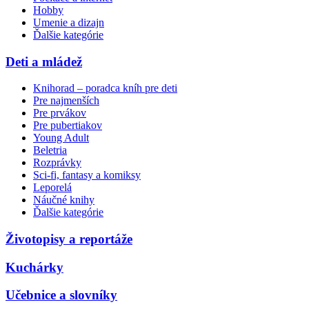
Hobby
Umenie a dizajn
Ďalšie kategórie
Deti a mládež
Knihorad – poradca kníh pre deti
Pre najmenších
Pre prvákov
Pre pubertiakov
Young Adult
Beletria
Rozprávky
Sci-fi, fantasy a komiksy
Leporelá
Náučné knihy
Ďalšie kategórie
Životopisy a reportáže
Kuchárky
Učebnice a slovníky