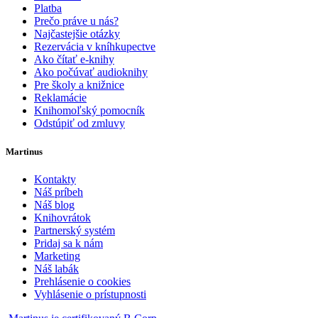
Platba
Prečo práve u nás?
Najčastejšie otázky
Rezervácia v kníhkupectve
Ako čítať e-knihy
Ako počúvať audioknihy
Pre školy a knižnice
Reklamácie
Knihomoľský pomocník
Odstúpiť od zmluvy
Martinus
Kontakty
Náš príbeh
Náš blog
Knihovrátok
Partnerský systém
Pridaj sa k nám
Marketing
Náš labák
Prehlásenie o cookies
Vyhlásenie o prístupnosti