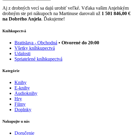
Aj z drobných vecí sa dajú urobiť veľké. Vďaka vašim Anjelským
drobným ste pri nákupoch na Martinuse darovali už
1 501 846,00 €
na Dobrého Anjela
. Ďakujeme!
Kníhkupectvá
Bratislava - Obchodná
• Otvorené do 20:00
Všetky kníhkupectvá
Udalosti
Spriatelené kníhkupectvá
Kategórie
Knihy
E-knihy
Audioknihy
Hry
Filmy
Doplnky
Nakupujte u nás
Doručenie