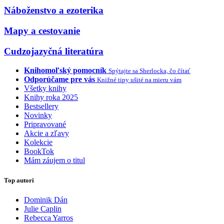
Náboženstvo a ezoterika
Mapy a cestovanie
Cudzojazyčná literatúra
Knihomoľský pomocník
Spýtajte sa Sherlocka, čo čítať
Odporúčame pre vás
Knižné tipy ušité na mieru vám
Všetky knihy
Knihy roka 2025
Bestsellery
Novinky
Pripravované
Akcie a zľavy
Kolekcie
BookTok
Mám záujem o titul
Top autori
Dominik Dán
Julie Caplin
Rebecca Yarros