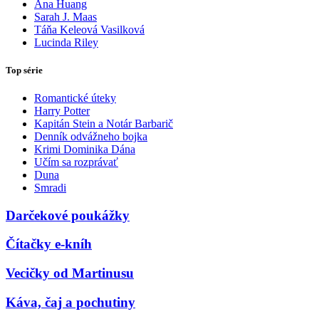
Ana Huang
Sarah J. Maas
Táňa Keleová Vasilková
Lucinda Riley
Top série
Romantické úteky
Harry Potter
Kapitán Stein a Notár Barbarič
Denník odvážneho bojka
Krimi Dominika Dána
Učím sa rozprávať
Duna
Smradi
Darčekové poukážky
Čítačky e-kníh
Vecičky od Martinusu
Káva, čaj a pochutiny