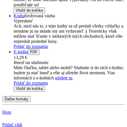
ponáhľajte sa!
Vložiť do košíka
Kniha
brožovaná väzba
Vypredané
Ach, mrzí nás to, z tejto knihy sa už predali všetky výtlačky a
nemáme ju na sklade my ani vydavateľ :( Teoreticky však
môžete mať šťastie v niektorých iných obchodoch, ktoré ešte
nepredali posledné kusy.
Pridať do zoznamu
E-kniha
PDF
13,29 €
Ihneď na stiahnutie
Máte čítačku, tablet alebo mobil? Stiahnite si do nich e-knihu:
budete ju mať hneď a ešte aj ušetríte život stromom. Viac
informácii o e-knihách
nájdete tu
.
Pridať do zoznamu
Vložiť do košíka
Ďalšie formáty
Hore
Pridať citát