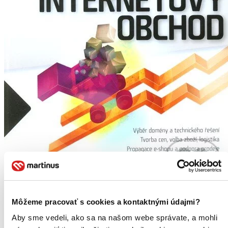
Môžeme pracovať s cookies a kontaktnými údajmi?
Jak vytvořit úspěšný a výdělečný internetový obchod
CZ
Aby sme vedeli, ako sa na našom webe správate, a mohli