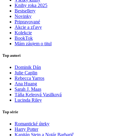
Knihy roka 2025
Bestsellery
Novinky
Pripravované
Akcie a zľavy
Kolekcie
BookTok
Mám záujem o titul
Top autori
Dominik Dán
Julie Caplin
Rebecca Yarros
Ana Huang
Sarah J. Maas
Táňa Keleová Vasilková
Lucinda Riley
Top série
Romantické úteky
Harry Potter
Kapitán Stein a Notár Barbarič