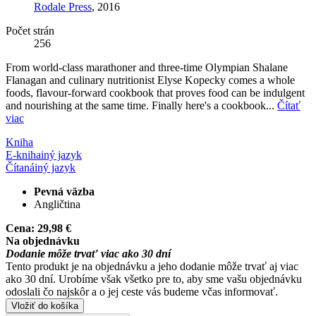
Rodale Press
, 2016
Počet strán
256
From world-class marathoner and three-time Olympian Shalane
Flanagan and culinary nutritionist Elyse Kopecky comes a whole
foods, flavour-forward cookbook that proves food can be indulgent
and nourishing at the same time. Finally here's a cookbook...
Čítať
viac
Kniha
E-kniha
iný jazyk
Čítaná
iný jazyk
Pevná väzba
Angličtina
Cena:
29,98 €
Na objednávku
Dodanie môže trvať viac ako 30 dní
Tento produkt je na objednávku a jeho dodanie môže trvať aj viac
ako 30 dní. Urobíme však všetko pre to, aby sme vašu objednávku
odoslali čo najskôr a o jej ceste vás budeme včas informovať.
Vložiť do košíka