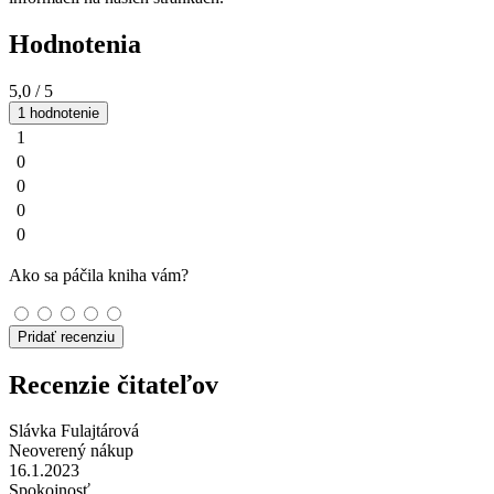
Hodnotenia
5,0
/ 5
1 hodnotenie
1
0
0
0
0
Ako sa páčila kniha vám?
Pridať recenziu
Recenzie čitateľov
Slávka Fulajtárová
Neoverený nákup
16.1.2023
Spokojnosť