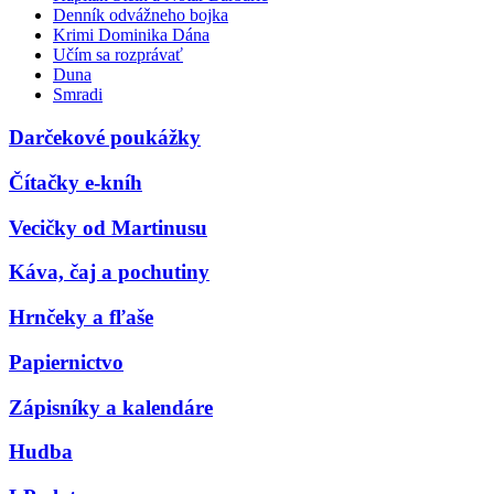
Denník odvážneho bojka
Krimi Dominika Dána
Učím sa rozprávať
Duna
Smradi
Darčekové poukážky
Čítačky e-kníh
Vecičky od Martinusu
Káva, čaj a pochutiny
Hrnčeky a fľaše
Papiernictvo
Zápisníky a kalendáre
Hudba