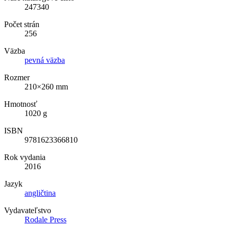
247340
Počet strán
256
Väzba
pevná väzba
Rozmer
210×260 mm
Hmotnosť
1020 g
ISBN
9781623366810
Rok vydania
2016
Jazyk
angličtina
Vydavateľstvo
Rodale Press