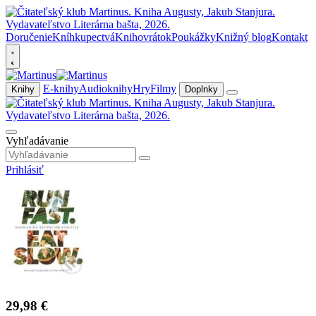
Doručenie
Kníhkupectvá
Knihovrátok
Poukážky
Knižný blog
Kontakt
E-knihy
Audioknihy
Hry
Filmy
Knihy
Doplnky
Vyhľadávanie
Prihlásiť
29,98 €