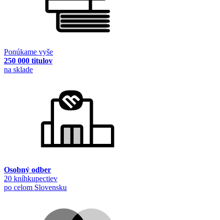
Ponúkame vyše
250 000 titulov
na sklade
Osobný odber
20 kníhkupectiev
po celom Slovensku