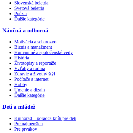
Slovenská beletria
Svetová beletria
Poézia
Ďalšie kategórie
Náučná a odborná
Motivácia a sebarozvoj
Biznis a manažment
Humanitné a spoločenské vedy
História
Životopisy a reportáže
Vzťahy a rodina
Zdravie a životný štýl
Počítače a internet
Hobby
Umenie a dizajn
Ďalšie kategórie
Deti a mládež
Knihorad – poradca kníh pre deti
Pre najmenších
Pre prvákov