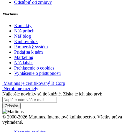
Odstúpiť od zmluvy
Martinus
Kontakty
Náš príbeh
Náš blog
Knihovrátok
Partnerský systém
Pridaj sa k nám
Marketing
Náš labák
Prehlásenie o cookies
Vyhlásenie o prístupnosti
Martinus je certifikovaný B Corp
Nerobíme rozdiely
Najlepšie novinky sú tie knižné. Získajte ich ako prví:
Odoslať
© 2000-2026 Martinus. Internetové kníhkupectvo. Všetky práva
vyhradené.