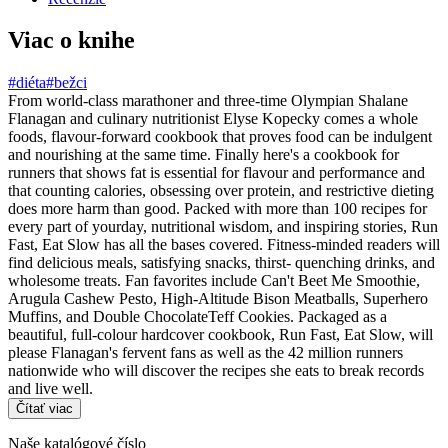
Viac o knihe
#diéta
#bežci
From world-class marathoner and three-time Olympian Shalane
Flanagan and culinary nutritionist Elyse Kopecky comes a whole
foods, flavour-forward cookbook that proves food can be indulgent
and nourishing at the same time. Finally here's a cookbook for
runners that shows fat is essential for flavour and performance and
that counting calories, obsessing over protein, and restrictive dieting
does more harm than good. Packed with more than 100 recipes for
every part of yourday, nutritional wisdom, and inspiring stories, Run
Fast, Eat Slow has all the bases covered. Fitness-minded readers will
find delicious meals, satisfying snacks, thirst- quenching drinks, and
wholesome treats. Fan favorites include Can't Beet Me Smoothie,
Arugula Cashew Pesto, High-Altitude Bison Meatballs, Superhero
Muffins, and Double ChocolateTeff Cookies. Packaged as a
beautiful, full-colour hardcover cookbook, Run Fast, Eat Slow, will
please Flanagan's fervent fans as well as the 42 million runners
nationwide who will discover the recipes she eats to break records
and live well.
Čítať viac
Naše katalógové číslo