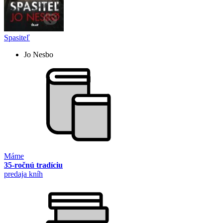
Spasiteľ
Jo Nesbo
Máme
35-ročnú tradíciu
predaja kníh