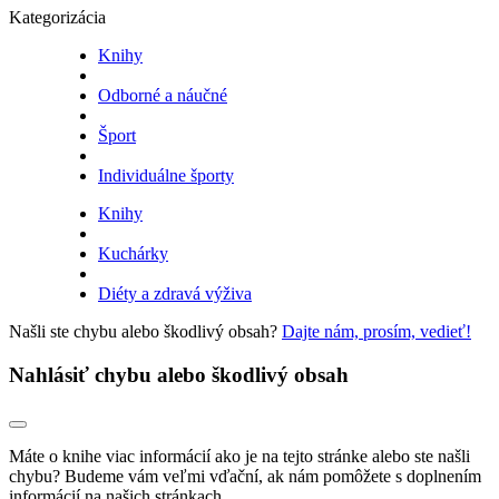
Kategorizácia
Knihy
Odborné a náučné
Šport
Individuálne športy
Knihy
Kuchárky
Diéty a zdravá výživa
Našli ste chybu alebo škodlivý obsah?
Dajte nám, prosím, vedieť!
Nahlásiť chybu alebo škodlivý obsah
Máte o knihe viac informácií ako je na tejto stránke alebo ste našli
chybu? Budeme vám veľmi vďační, ak nám pomôžete s doplnením
informácií na našich stránkach.