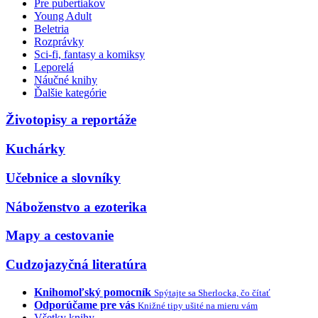
Pre pubertiakov
Young Adult
Beletria
Rozprávky
Sci-fi, fantasy a komiksy
Leporelá
Náučné knihy
Ďalšie kategórie
Životopisy a reportáže
Kuchárky
Učebnice a slovníky
Náboženstvo a ezoterika
Mapy a cestovanie
Cudzojazyčná literatúra
Knihomoľský pomocník
Spýtajte sa Sherlocka, čo čítať
Odporúčame pre vás
Knižné tipy ušité na mieru vám
Všetky knihy