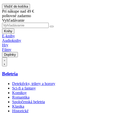
Vložiť do košíka
Pri nákupe nad 49 €
poštovné zadarmo
Vyhľadávanie
Knihy
E-knihy
Audioknihy
Hry
Filmy
Doplnky
Beletria
Detektívky, trilery a horory
Sci-fi a fantasy
Komiksy
Romantika
Spoločenská beletria
Klasika
Historické