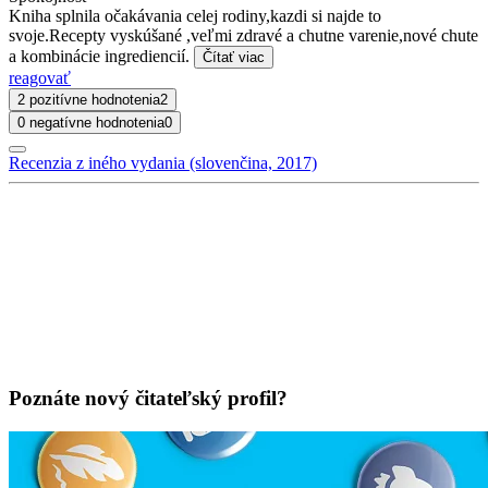
Kniha splnila očakávania celej rodiny,kazdi si najde to
svoje.Recepty vyskúšané ,veľmi zdravé a chutne varenie,nové chute
a kombinácie ingrediencií.
Čítať viac
reagovať
2 pozitívne hodnotenia
2
0 negatívne hodnotenia
0
Recenzia z iného vydania (slovenčina, 2017)
Poznáte nový čitateľský profil?