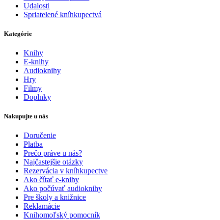
Udalosti
Spriatelené kníhkupectvá
Kategórie
Knihy
E-knihy
Audioknihy
Hry
Filmy
Doplnky
Nakupujte u nás
Doručenie
Platba
Prečo práve u nás?
Najčastejšie otázky
Rezervácia v kníhkupectve
Ako čítať e-knihy
Ako počúvať audioknihy
Pre školy a knižnice
Reklamácie
Knihomoľský pomocník