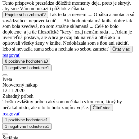
Tento príspevok prezrádza dôležité momenty deja, preto je skrytý,
aby sme Vám nepokazili pôžitok z čítania.
Tak teda ja neviem .... Obálka a anotacia sú
Prajete si ho zobraziť?
zavádzajúce, nepovedia nič .... Ale hodnotenia má kniha dobre tak
som bola zvedavá, no som strašne sklamaná ... Celé to bolo
dopletene, a ja tie filozofické "kecy" ozaj nemám rada .... Adam je
uveriteľná postava, ale Alica je ozaj tak naivná a blbá ako ju
opisovali všetky ženy v knihe. Nedokázala som s ňou ani súcitiť,
lebo si nevazila sama seba a nechala so sebou zametať
Čítať viac
reagovať
0 pozitívne hodnotenia
0
1 negatívne hodnotenie
1
Iveta
Neoverený nákup
12.11.2020
Zahadný príbeh
Troška zvláštny príbeh aký som nečakala s koncom, ktorý by
nečakal nikto, ale o to to bolo zaujímavejšie.
Čítať viac
reagovať
1 pozitívne hodnotenie
1
1 negatívne hodnotenie
1
Štefánia