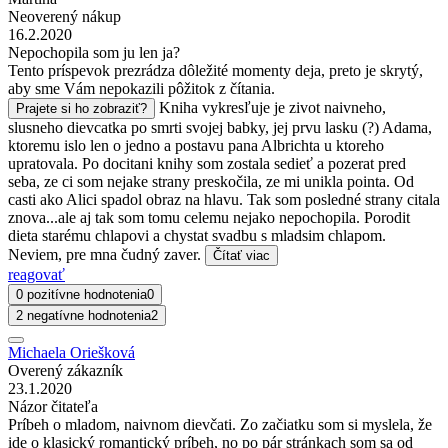
Neoverený nákup
16.2.2020
Nepochopila som ju len ja?
Tento príspevok prezrádza dôležité momenty deja, preto je skrytý,
aby sme Vám nepokazili pôžitok z čítania.
Kniha vykresľuje je zivot naivneho,
Prajete si ho zobraziť?
slusneho dievcatka po smrti svojej babky, jej prvu lasku (?) Adama,
ktoremu islo len o jedno a postavu pana Albrichta u ktoreho
upratovala. Po docitani knihy som zostala sedieť a pozerat pred
seba, ze ci som nejake strany preskočila, ze mi unikla pointa. Od
casti ako Alici spadol obraz na hlavu. Tak som posledné strany citala
znova...ale aj tak som tomu celemu nejako nepochopila. Porodit
dieta starému chlapovi a chystat svadbu s mladsim chlapom.
Neviem, pre mna čudný zaver.
Čítať viac
reagovať
0 pozitívne hodnotenia
0
2 negatívne hodnotenia
2
Michaela Oriešková
Overený zákazník
23.1.2020
Názor čitateľa
Príbeh o mladom, naivnom dievčati. Zo začiatku som si myslela, že
ide o klasický romantický príbeh, no po pár stránkach som sa od