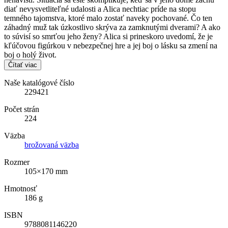
diať nevysvetliteľné udalosti a Alica nechtiac príde na stopu
temného tajomstva, ktoré malo zostať naveky pochované. Čo ten
záhadný muž tak úzkostlivo skrýva za zamknutými dverami? A ako
to súvisí so smrťou jeho ženy? Alica si prineskoro uvedomí, že je
kľúčovou figúrkou v nebezpečnej hre a jej boj o lásku sa zmení na
boj o holý život.
Čítať viac
Naše katalógové číslo
229421
Počet strán
224
Väzba
brožovaná väzba
Rozmer
105×170 mm
Hmotnosť
186 g
ISBN
9788081146220