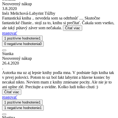
Neoverený nákup
3.8.2020
Inéz Melichová-Labyrint Túžby
Fantastická kniha .. nevedela som sa odtrhnúť .... Skutočne
fantastické čítanie.. stojí za to, knihu si prečítať. Čakala som vsetko,
ale taký pútavý záver som nečakala.
Čítať viac
reagovať
1 pozitívne hodnotenie
1
0 negatívne hodnotenia
0
Stanka
Neoverený nákup
26.4.2020
.
Autorka ma uz aj lepsie knihy podla mna. V podstate fajn kniha tak
v prvej polovici. Potom to uz bol fakt labyrint a hlavne koniec by
necakal nikto. Neviem mam z knihy zmiesane pocity. Ale nie je to
ani uplne zlé. Precitajte a uvidite. Kolko ludi tolko chuti :)
Čítať viac
reagovať
1 pozitívne hodnotenie
1
1 negatívne hodnotenie
1
Martina