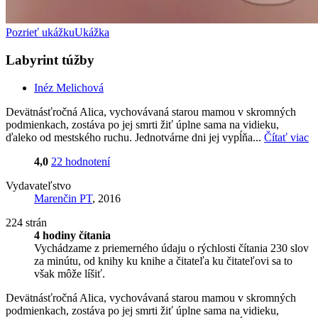
Pozrieť ukážku
Ukážka
Labyrint túžby
Inéz Melichová
Devätnásťročná Alica, vychovávaná starou mamou v skromných
podmienkach, zostáva po jej smrti žiť úplne sama na vidieku,
ďaleko od mestského ruchu. Jednotvárne dni jej vypĺňa...
Čítať viac
4,0
22 hodnotení
Vydavateľstvo
Marenčin PT
, 2016
224 strán
4 hodiny čítania
Vychádzame z priemerného údaju o rýchlosti čítania 230 slov
za minútu, od knihy ku knihe a čitateľa ku čitateľovi sa to
však môže líšiť.
Devätnásťročná Alica, vychovávaná starou mamou v skromných
podmienkach, zostáva po jej smrti žiť úplne sama na vidieku,