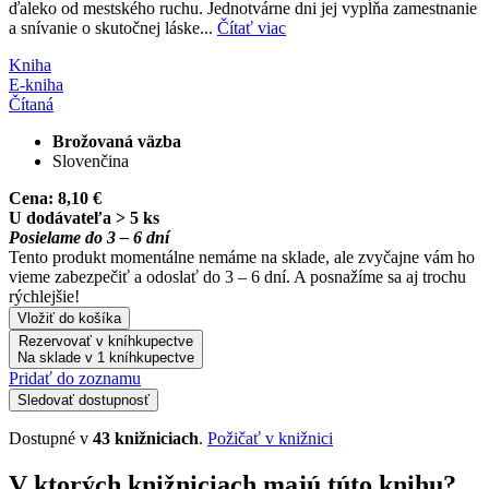
ďaleko od mestského ruchu. Jednotvárne dni jej vypĺňa zamestnanie
a snívanie o skutočnej láske...
Čítať viac
Kniha
E-kniha
Čítaná
Brožovaná väzba
Slovenčina
Cena:
8,10 €
U dodávateľa > 5 ks
Posielame do 3 – 6 dní
Tento produkt momentálne nemáme na sklade, ale zvyčajne vám ho
vieme zabezpečiť a odoslať do 3 – 6 dní. A posnažíme sa aj trochu
rýchlejšie!
Vložiť do košíka
Rezervovať v kníhkupectve
Na sklade v 1 kníhkupectve
Pridať do zoznamu
Sledovať dostupnosť
Dostupné v
43 knižniciach
.
Požičať v knižnici
V ktorých knižniciach majú túto knihu?