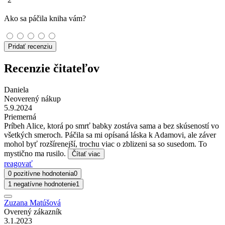
Ako sa páčila kniha vám?
Pridať recenziu
Recenzie čitateľov
Daniela
Neoverený nákup
5.9.2024
Priemerná
Príbeh Alice, ktorá po smrť babky zostáva sama a bez skúseností vo
všetkých smeroch. Páčila sa mi opísaná láska k Adamovi, ale záver
mohol byť rozšírenejší, trochu viac o zblizeni sa so susedom. To
mystično ma rusilo.
Čítať viac
reagovať
0 pozitívne hodnotenia
0
1 negatívne hodnotenie
1
Zuzana Matúšová
Overený zákazník
3.1.2023