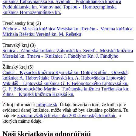
knižnica
Ľubovnianska kn.
Svidník -
Podduklianska knižnica
Podduklianska kn.
Vranov nad Topľou -
Hornozemplínska
knižnica
Hornozemplínska kn.
Trenčiansky kraj (2)
Púchov -
Mestská knižnica
Mestská kn.
Trenčín -
Verejná knižnica
Michala Rešetku
Verejná kn. M. Rešetku
Trnavský kraj (3)
Senica -
Záhorská knižnica
Záhorská kn.
Sereď -
Mestská knižnica
Mestská kn.
Trnava -
Knižnica J. Fándlyho
Kn. J. Fándlyho
Žilinský kraj (5)
Čadca -
Kysucká knižnica
Kysucká kn.
Dolný Kubín -
Oravská
knižnica A. Habovštiaka
Oravská kn. A. Habovštiaka
Liptovský
Mikuláš -
Liptovská knižnica G. F. Belopotockého
Liptovská kn.
G. F. Belopotockého
Martin -
Turčianska knižnica
Turčianska kn.
Žilina -
Krajská knižnica
Krajská kn.
Zdroj informácií:
Infogate.sk
. Údaje hovoria o tom, že kniha je v
evidencii danej knižnice, môže však už byť aktuálne požičaná. Tu
nájdete
zoznam všetkých viac ako 200 slovenských knižníc
, o
ktorých máme údaje.
Naši škriatkovia odporúčajú