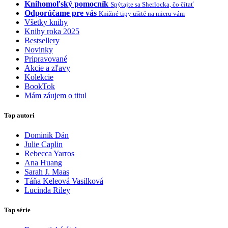
Knihomoľský pomocník
Spýtajte sa Sherlocka, čo čítať
Odporúčame pre vás
Knižné tipy ušité na mieru vám
Všetky knihy
Knihy roka 2025
Bestsellery
Novinky
Pripravované
Akcie a zľavy
Kolekcie
BookTok
Mám záujem o titul
Top autori
Dominik Dán
Julie Caplin
Rebecca Yarros
Ana Huang
Sarah J. Maas
Táňa Keleová Vasilková
Lucinda Riley
Top série