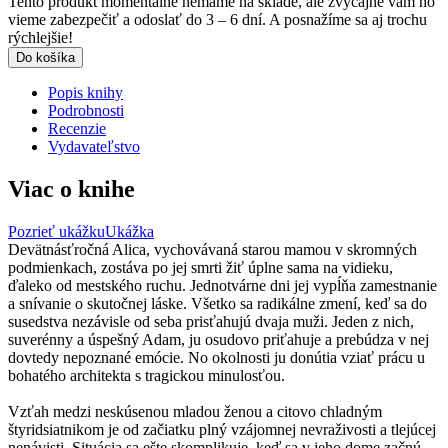
Tento produkt momentálne nemáme na sklade, ale zvyčajne vám ho
vieme zabezpečiť a odoslať do 3 – 6 dní. A posnažíme sa aj trochu
rýchlejšie!
Do košíka
Popis knihy
Podrobnosti
Recenzie
Vydavateľstvo
Viac o knihe
Pozrieť ukážku
Ukážka
Devätnásťročná Alica, vychovávaná starou mamou v skromných
podmienkach, zostáva po jej smrti žiť úplne sama na vidieku,
ďaleko od mestského ruchu. Jednotvárne dni jej vypĺňa zamestnanie
a snívanie o skutočnej láske. Všetko sa radikálne zmení, keď sa do
susedstva nezávisle od seba prisťahujú dvaja muži. Jeden z nich,
suverénny a úspešný Adam, ju osudovo priťahuje a prebúdza v nej
dovtedy nepoznané emócie. No okolnosti ju donútia vziať prácu u
bohatého architekta s tragickou minulosťou.
Vzťah medzi neskúsenou mladou ženou a citovo chladným
štyridsiatnikom je od začiatku plný vzájomnej nevraživosti a tlejúcej
nenávisti. Situácia sa ešte skomplikuje, keď sa v jeho dome začnú