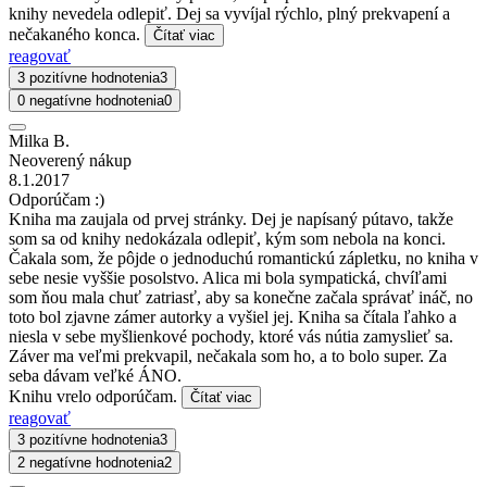
knihy nevedela odlepiť. Dej sa vyvíjal rýchlo, plný prekvapení a
nečakaného konca.
Čítať viac
reagovať
3 pozitívne hodnotenia
3
0 negatívne hodnotenia
0
Milka B.
Neoverený nákup
8.1.2017
Odporúčam :)
Kniha ma zaujala od prvej stránky. Dej je napísaný pútavo, takže
som sa od knihy nedokázala odlepiť, kým som nebola na konci.
Čakala som, že pôjde o jednoduchú romantickú zápletku, no kniha v
sebe nesie vyššie posolstvo. Alica mi bola sympatická, chvíľami
som ňou mala chuť zatriasť, aby sa konečne začala správať ináč, no
toto bol zjavne zámer autorky a vyšiel jej. Kniha sa čítala ľahko a
niesla v sebe myšlienkové pochody, ktoré vás nútia zamyslieť sa.
Záver ma veľmi prekvapil, nečakala som ho, a to bolo super. Za
seba dávam veľké ÁNO.
Knihu vrelo odporúčam.
Čítať viac
reagovať
3 pozitívne hodnotenia
3
2 negatívne hodnotenia
2