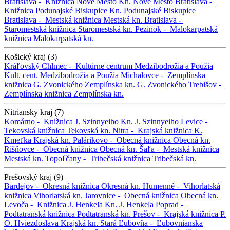
Bratislava -
Knižnica Nové Mesto
Kn. Nové Mesto
Bratislava -
Knižnica Podunajské Biskupice
Kn. Podunajské Biskupice
Bratislava -
Mestská knižnica
Mestská kn.
Bratislava -
Staromestská knižnica
Staromestská kn.
Pezinok -
Malokarpatská
knižnica
Malokarpatská kn.
Košický kraj (3)
Kráľovský Chlmec -
Kultúrne centrum Medzibodrožia a Použia
Kult. cent. Medzibodrožia a Použia
Michalovce -
Zemplínska
knižnica G. Zvonického
Zemplínska kn. G. Zvonického
Trebišov -
Zemplínska knižnica
Zemplínska kn.
Nitriansky kraj (7)
Komárno -
Knižnica J. Szinnyeiho
Kn. J. Szinnyeiho
Levice -
Tekovská knižnica
Tekovská kn.
Nitra -
Krajská knižnica K.
Kmeťka
Krajská kn.
Palárikovo -
Obecná knižnica
Obecná kn.
Rišňovce -
Obecná knižnica
Obecná kn.
Šaľa -
Mestská knižnica
Mestská kn.
Topoľčany -
Tribečská knižnica
Tribečská kn.
Prešovský kraj (9)
Bardejov -
Okresná knižnica
Okresná kn.
Humenné -
Vihorlatská
knižnica
Vihorlatská kn.
Jarovnice -
Obecná knižnica
Obecná kn.
Levoča -
Knižnica J. Henkela
Kn. J. Henkela
Poprad -
Podtatranská knižnica
Podtatranská kn.
Prešov -
Krajská knižnica P.
O. Hviezdoslava
Krajská kn.
Stará Ľubovňa -
Ľubovnianska