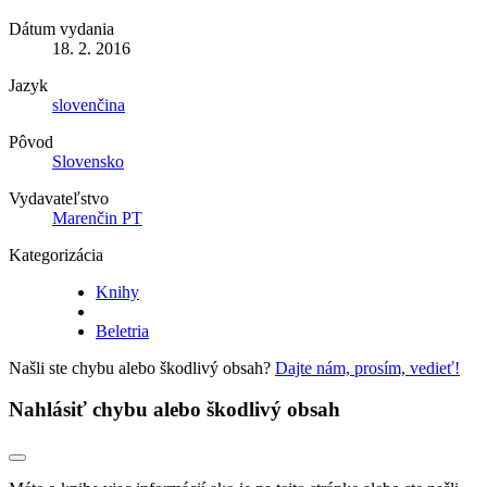
Dátum vydania
18. 2. 2016
Jazyk
slovenčina
Pôvod
Slovensko
Vydavateľstvo
Marenčin PT
Kategorizácia
Knihy
Beletria
Našli ste chybu alebo škodlivý obsah?
Dajte nám, prosím, vedieť!
Nahlásiť chybu alebo škodlivý obsah