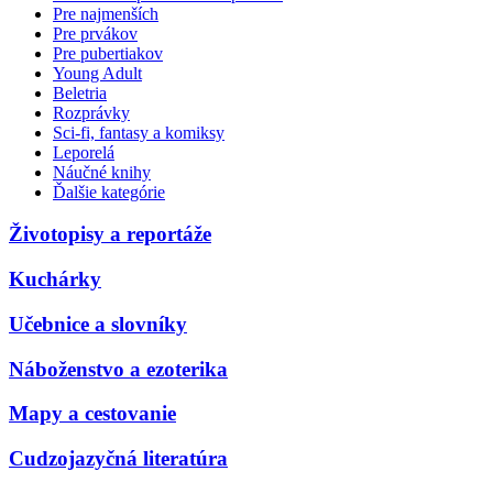
Pre najmenších
Pre prvákov
Pre pubertiakov
Young Adult
Beletria
Rozprávky
Sci-fi, fantasy a komiksy
Leporelá
Náučné knihy
Ďalšie kategórie
Životopisy a reportáže
Kuchárky
Učebnice a slovníky
Náboženstvo a ezoterika
Mapy a cestovanie
Cudzojazyčná literatúra