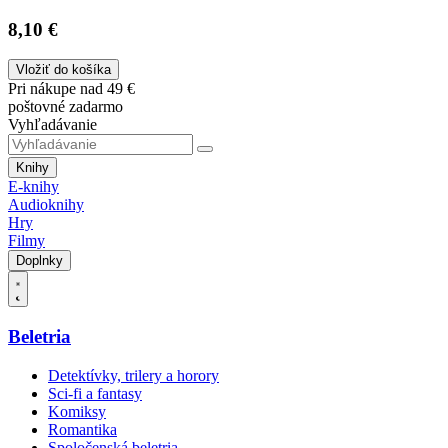
8,10 €
Vložiť do košíka
Pri nákupe nad 49 €
poštovné zadarmo
Vyhľadávanie
Knihy
E-knihy
Audioknihy
Hry
Filmy
Doplnky
Beletria
Detektívky, trilery a horory
Sci-fi a fantasy
Komiksy
Romantika
Spoločenská beletria