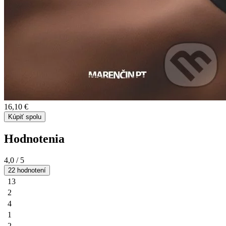
16,10 €
Kúpiť spolu
Hodnotenia
4,0
/ 5
22 hodnotení
13
2
4
1
2