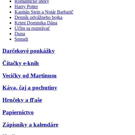
Romantické úteky
Harry Potter
Kapitán Stein a Notár Barbarič
Denník odvážneho bojka
Krimi Dominika Dána
Učím sa rozprávať
Duna
Smradi
Darčekové poukážky
Čítačky e-kníh
Vecičky od Martinusu
Káva, čaj a pochutiny
Hrnčeky a fľaše
Papiernictvo
Zápisníky a kalendáre