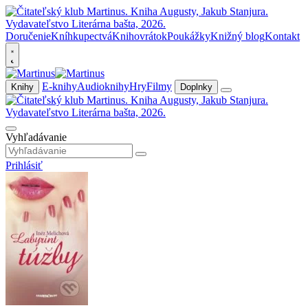
Doručenie
Kníhkupectvá
Knihovrátok
Poukážky
Knižný blog
Kontakt
E-knihy
Audioknihy
Hry
Filmy
Knihy
Doplnky
Vyhľadávanie
Prihlásiť