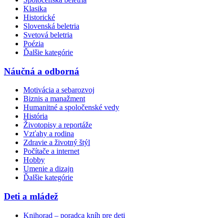
Klasika
Historické
Slovenská beletria
Svetová beletria
Poézia
Ďalšie kategórie
Náučná a odborná
Motivácia a sebarozvoj
Biznis a manažment
Humanitné a spoločenské vedy
História
Životopisy a reportáže
Vzťahy a rodina
Zdravie a životný štýl
Počítače a internet
Hobby
Umenie a dizajn
Ďalšie kategórie
Deti a mládež
Knihorad – poradca kníh pre deti