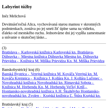
Labyrint túžby
Inéz Melichová
Devätnásťročná Alica, vychovávaná starou mamou v skromných
podmienkach, zostáva po jej smrti žiť úplne sama na vidieku,
ďaleko od mestského ruchu. Jednotvárne dni jej vypĺňa zamestnanie
a snívanie o skutočnej láske...
(3)
Bratislava -
Karloveská knižnica
Karloveská kn.
Bratislava-
Dúbravka -
Miestna knižnica Dúbravka
Miestna kn. Dúbravka
Prievidza -
Knižnica M. Mišíka Prievidza
Kn. M. Mišíka Prievidza
Banskobystrický kraj (6)
Banská Bystrica -
Verejná knižnica M. Kováča
Verejná kn. M.
Kováča
Kremnica -
Knižnica J. Kollára
Kn. J. Kollára
Lučenec -
Novohradská knižnica
Novohradská kn.
Rimavská Sobota -
Knižnica M. Hrebendu
Kn. M. Hrebendu
Veľký Krtíš -
Hontiansko-novohradská knižnica A.H. Škultétyho
Hontiansko-
novohradská kn.
Zvolen -
Krajská knižnica Ľ. Štúra
Krajská kn.
Bratislavský kraj (5)