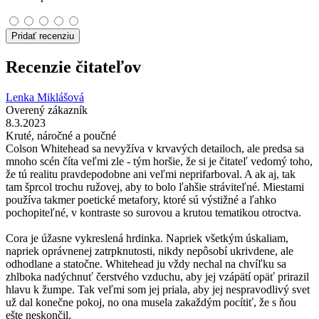
Pridať recenziu
Recenzie čitateľov
Lenka Miklášová
Overený zákazník
8.3.2023
Kruté, náročné a poučné
Colson Whitehead sa nevyžíva v krvavých detailoch, ale predsa sa
mnoho scén číta veľmi zle - tým horšie, že si je čitateľ vedomý toho,
že tú realitu pravdepodobne ani veľmi neprifarboval. A ak aj, tak
tam šprcol trochu ružovej, aby to bolo ľahšie stráviteľné. Miestami
používa takmer poetické metafory, ktoré sú výstižné a ľahko
pochopiteľné, v kontraste so surovou a krutou tematikou otroctva.
Cora je úžasne vykreslená hrdinka. Napriek všetkým úskaliam,
napriek oprávnenej zatrpknutosti, nikdy nepôsobí ukrivdene, ale
odhodlane a statočne. Whitehead ju vždy nechal na chvíľku sa
zhlboka nadýchnuť čerstvého vzduchu, aby jej vzápätí opäť prirazil
hlavu k žumpe. Tak veľmi som jej priala, aby jej nespravodlivý svet
už dal konečne pokoj, no ona musela zakaždým pocítiť, že s ňou
ešte neskončil.