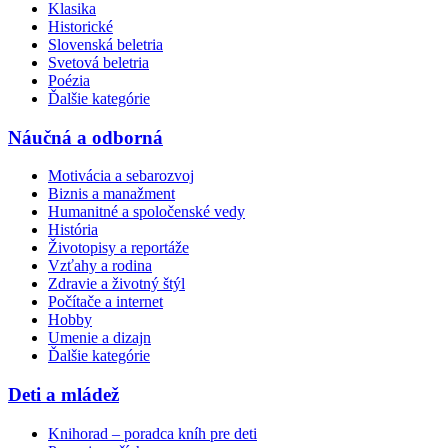
Klasika
Historické
Slovenská beletria
Svetová beletria
Poézia
Ďalšie kategórie
Náučná a odborná
Motivácia a sebarozvoj
Biznis a manažment
Humanitné a spoločenské vedy
História
Životopisy a reportáže
Vzťahy a rodina
Zdravie a životný štýl
Počítače a internet
Hobby
Umenie a dizajn
Ďalšie kategórie
Deti a mládež
Knihorad – poradca kníh pre deti