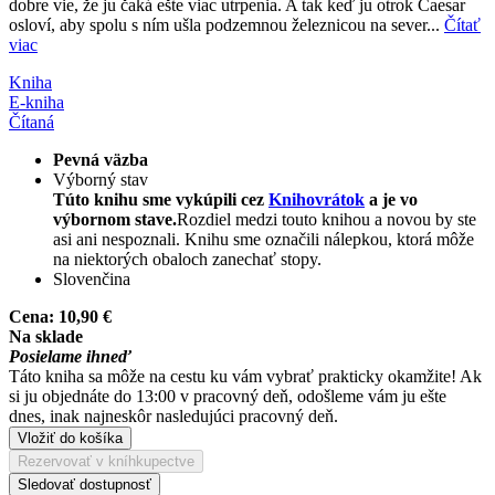
dobre vie, že ju čaká ešte viac utrpenia. A tak keď ju otrok Caesar
osloví, aby spolu s ním ušla podzemnou železnicou na sever...
Čítať
viac
Kniha
E-kniha
Čítaná
Pevná väzba
Výborný stav
Túto knihu sme vykúpili cez
Knihovrátok
a je vo
výbornom stave.
Rozdiel medzi touto knihou a novou by ste
asi ani nespoznali. Knihu sme označili nálepkou, ktorá môže
na niektorých obaloch zanechať stopy.
Slovenčina
Cena:
10,90 €
Na sklade
Posielame ihneď
Táto kniha sa môže na cestu ku vám vybrať prakticky okamžite! Ak
si ju objednáte do 13:00 v pracovný deň, odošleme vám ju ešte
dnes, inak najneskôr nasledujúci pracovný deň.
Vložiť do košíka
Rezervovať v kníhkupectve
Sledovať dostupnosť