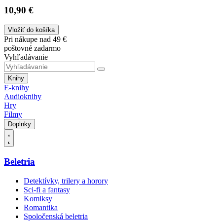
10,90 €
Vložiť do košíka
Pri nákupe nad 49 €
poštovné zadarmo
Vyhľadávanie
Knihy
E-knihy
Audioknihy
Hry
Filmy
Doplnky
Beletria
Detektívky, trilery a horory
Sci-fi a fantasy
Komiksy
Romantika
Spoločenská beletria