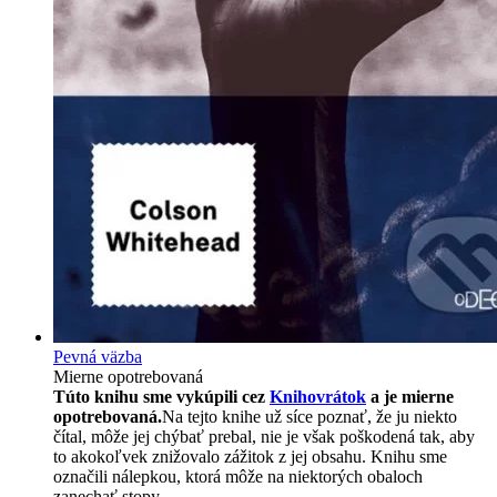
Pevná väzba
Mierne opotrebovaná
Túto knihu sme vykúpili cez
Knihovrátok
a je mierne
opotrebovaná.
Na tejto knihe už síce poznať, že ju niekto
čítal, môže jej chýbať prebal, nie je však poškodená tak, aby
to akokoľvek znižovalo zážitok z jej obsahu. Knihu sme
označili nálepkou, ktorá môže na niektorých obaloch
zanechať stopy.