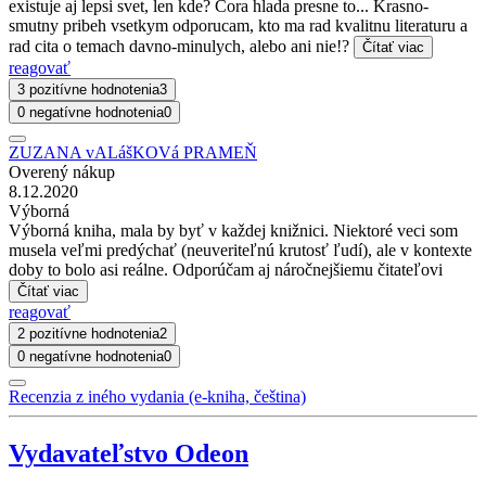
existuje aj lepsi svet, len kde? Cora hlada presne to... Krasno-
smutny pribeh vsetkym odporucam, kto ma rad kvalitnu literaturu a
rad cita o temach davno-minulych, alebo ani nie!?
Čítať viac
reagovať
3 pozitívne hodnotenia
3
0 negatívne hodnotenia
0
ZUZANA vALášKOVá PRAMEŇ
Overený nákup
8.12.2020
Výborná
Výborná kniha, mala by byť v každej knižnici. Niektoré veci som
musela veľmi predýchať (neuveriteľnú krutosť ľudí), ale v kontexte
doby to bolo asi reálne. Odporúčam aj náročnejšiemu čitateľovi
Čítať viac
reagovať
2 pozitívne hodnotenia
2
0 negatívne hodnotenia
0
Recenzia z iného vydania (e-kniha, čeština)
Vydavateľstvo Odeon