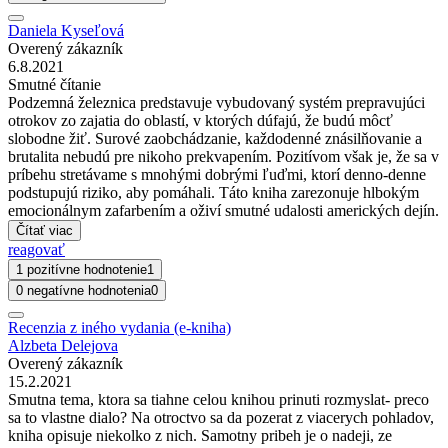
Daniela Kyseľová
Overený zákazník
6.8.2021
Smutné čítanie
Podzemná železnica predstavuje vybudovaný systém prepravujúci
otrokov zo zajatia do oblastí, v ktorých dúfajú, že budú môcť
slobodne žiť. Surové zaobchádzanie, každodenné znásilňovanie a
brutalita nebudú pre nikoho prekvapením. Pozitívom však je, že sa v
príbehu stretávame s mnohými dobrými ľuďmi, ktorí denno-denne
podstupujú riziko, aby pomáhali. Táto kniha zarezonuje hlbokým
emocionálnym zafarbením a oživí smutné udalosti amerických dejín.
Čítať viac
reagovať
1 pozitívne hodnotenie
1
0 negatívne hodnotenia
0
Recenzia z iného vydania (e-kniha)
Alzbeta Delejova
Overený zákazník
15.2.2021
Smutna tema, ktora sa tiahne celou knihou prinuti rozmyslat- preco
sa to vlastne dialo? Na otroctvo sa da pozerat z viacerych pohladov,
kniha opisuje niekolko z nich. Samotny pribeh je o nadeji, ze