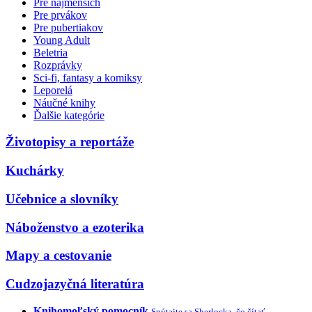
Pre najmenších
Pre prvákov
Pre pubertiakov
Young Adult
Beletria
Rozprávky
Sci-fi, fantasy a komiksy
Leporelá
Náučné knihy
Ďalšie kategórie
Životopisy a reportáže
Kuchárky
Učebnice a slovníky
Náboženstvo a ezoterika
Mapy a cestovanie
Cudzojazyčná literatúra
Knihomoľský pomocník
Spýtajte sa Sherlocka, čo čítať