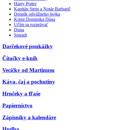
Harry Potter
Kapitán Stein a Notár Barbarič
Denník odvážneho bojka
Krimi Dominika Dána
Učím sa rozprávať
Duna
Smradi
Darčekové poukážky
Čítačky e-kníh
Vecičky od Martinusu
Káva, čaj a pochutiny
Hrnčeky a fľaše
Papiernictvo
Zápisníky a kalendáre
Hudba