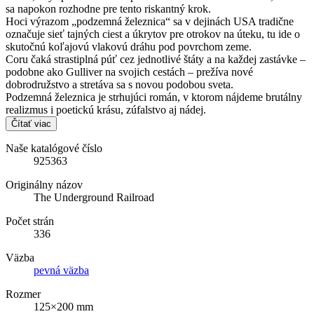
sa napokon rozhodne pre tento riskantný krok.
Hoci výrazom „podzemná železnica“ sa v dejinách USA tradične
označuje sieť tajných ciest a úkrytov pre otrokov na úteku, tu ide o
skutočnú koľajovú vlakovú dráhu pod povrchom zeme.
Coru čaká strastiplná púť cez jednotlivé štáty a na každej zastávke –
podobne ako Gulliver na svojich cestách – prežíva nové
dobrodružstvo a stretáva sa s novou podobou sveta.
Podzemná železnica je strhujúci román, v ktorom nájdeme brutálny
realizmus i poetickú krásu, zúfalstvo aj nádej.
Čítať viac
Naše katalógové číslo
925363
Originálny názov
The Underground Railroad
Počet strán
336
Väzba
pevná väzba
Rozmer
125×200 mm