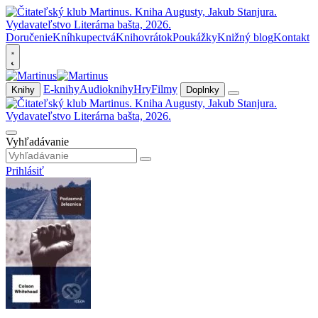
Doručenie
Kníhkupectvá
Knihovrátok
Poukážky
Knižný blog
Kontakt
E-knihy
Audioknihy
Hry
Filmy
Knihy
Doplnky
Vyhľadávanie
Prihlásiť