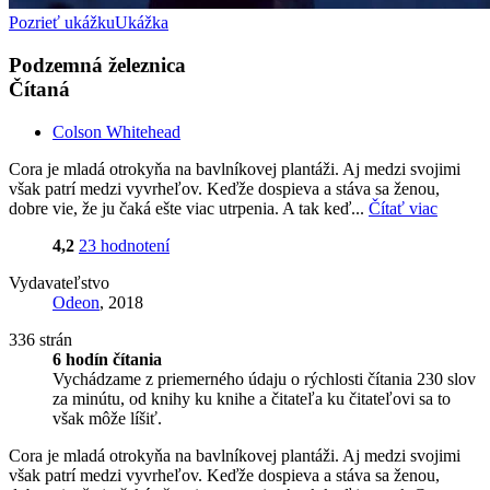
Pozrieť ukážku
Ukážka
Podzemná železnica
Čítaná
Colson Whitehead
Cora je mladá otrokyňa na bavlníkovej plantáži. Aj medzi svojimi
však patrí medzi vyvrheľov. Keďže dospieva a stáva sa ženou,
dobre vie, že ju čaká ešte viac utrpenia. A tak keď...
Čítať viac
4,2
23 hodnotení
Vydavateľstvo
Odeon
, 2018
336 strán
6 hodín čítania
Vychádzame z priemerného údaju o rýchlosti čítania 230 slov
za minútu, od knihy ku knihe a čitateľa ku čitateľovi sa to
však môže líšiť.
Cora je mladá otrokyňa na bavlníkovej plantáži. Aj medzi svojimi
však patrí medzi vyvrheľov. Keďže dospieva a stáva sa ženou,