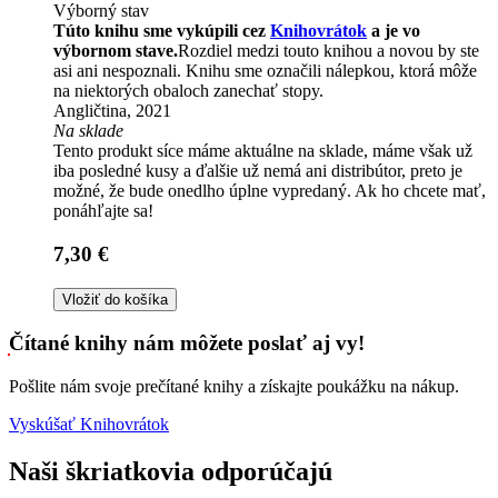
Výborný stav
Túto knihu sme vykúpili cez
Knihovrátok
a je vo
výbornom stave.
Rozdiel medzi touto knihou a novou by ste
asi ani nespoznali. Knihu sme označili nálepkou, ktorá môže
na niektorých obaloch zanechať stopy.
Angličtina, 2021
Na sklade
Tento produkt síce máme aktuálne na sklade, máme však už
iba posledné kusy a ďalšie už nemá ani distribútor, preto je
možné, že bude onedlho úplne vypredaný. Ak ho chcete mať,
ponáhľajte sa!
7,30 €
Vložiť do košíka
Čítané knihy nám môžete poslať aj vy!
Pošlite nám svoje prečítané knihy a získajte poukážku na nákup.
Vyskúšať Knihovrátok
Naši škriatkovia odporúčajú