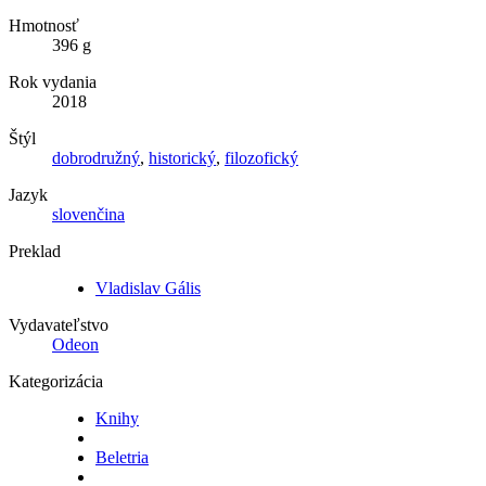
Hmotnosť
396 g
Rok vydania
2018
Štýl
dobrodružný
,
historický
,
filozofický
Jazyk
slovenčina
Preklad
Vladislav Gális
Vydavateľstvo
Odeon
Kategorizácia
Knihy
Beletria