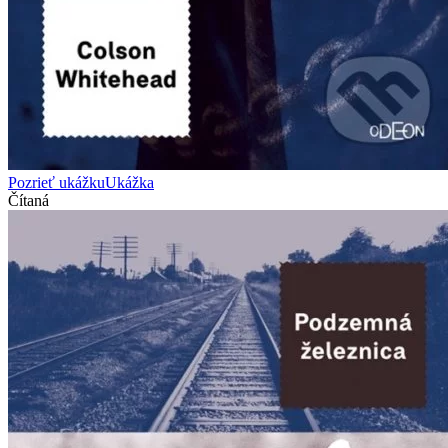
Pozrieť ukážku
Ukážka
Čítaná