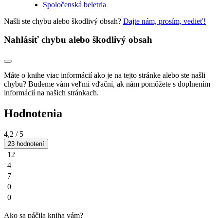
Spoločenská beletria
Našli ste chybu alebo škodlivý obsah?
Dajte nám, prosím, vedieť!
Nahlásiť chybu alebo škodlivý obsah
Máte o knihe viac informácií ako je na tejto stránke alebo ste našli
chybu? Budeme vám veľmi vďační, ak nám pomôžete s doplnením
informácií na našich stránkach.
Hodnotenia
4,2
/ 5
23 hodnotení
12
4
7
0
0
Ako sa páčila kniha vám?