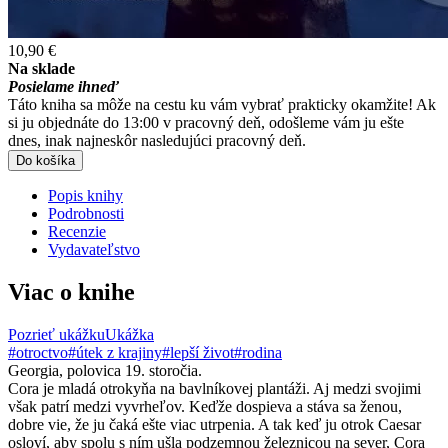
10,90 €
Na sklade
Posielame ihneď
Táto kniha sa môže na cestu ku vám vybrať prakticky okamžite! Ak
si ju objednáte do 13:00 v pracovný deň, odošleme vám ju ešte
dnes, inak najneskôr nasledujúci pracovný deň.
Do košíka
Popis knihy
Podrobnosti
Recenzie
Vydavateľstvo
Viac o knihe
Pozrieť ukážku
Ukážka
#otroctvo
#útek z krajiny
#lepší život
#rodina
Georgia, polovica 19. storočia.
Cora je mladá otrokyňa na bavlníkovej plantáži. Aj medzi svojimi
však patrí medzi vyvrheľov. Keďže dospieva a stáva sa ženou,
dobre vie, že ju čaká ešte viac utrpenia. A tak keď ju otrok Caesar
osloví, aby spolu s ním ušla podzemnou železnicou na sever, Cora