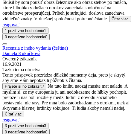
Skúsil by som použiť obraz železnice ako obraz stehov po ranách,
ktoré hlbohko v dušiach otrokov zanechala spoločnosť na
otrokárstve prosperujúcej. Príbeh je strhujúci, doslova zanecháva
viditeľné znaky. V dnešnej spoločnosti potrebné čítanie.
Čítať viac
reagovať
1 pozitívne hodnotenie
1
0 negatívne hodnotenia
0
Recenzia z iného vydania (čeština)
Daniela Kukučková
Overený zákazník
16.9.2021
Tazka tema otroctva
Tento príspevok prezrádza dôležité momenty deja, preto je skrytý,
aby sme Vám nepokazili pôžitok z čítania.
Na tuto knihu naozaj musite mat naladu. A
Prajete si ho zobraziť?
myslim si, ze my europania ju ani nedokazeme do hlbky pochopit,
pretoze u nas boli rozdiely medzi ludmi z dovodu socialneho
postavenia, nie rasy. Pre mna bolo zaobchadzanie s otrokmi, utek aj
skryvanie hlavnej hrdinky sokujuce. Ti ludia akoby nemali nadej.
Čítať viac
reagovať
3 pozitívne hodnotenia
3
0 negatívne hodnotenia
0