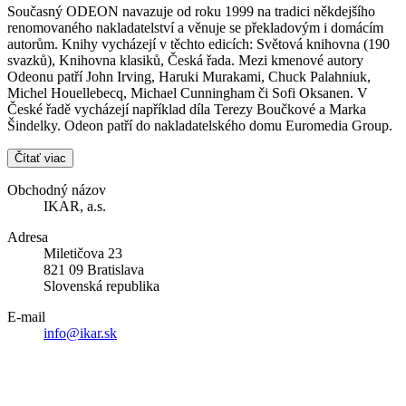
Současný ODEON navazuje od roku 1999 na tradici někdejšího
renomovaného nakladatelství a věnuje se překladovým i domácím
autorům. Knihy vycházejí v těchto edicích: Světová knihovna (190
svazků), Knihovna klasiků, Česká řada. Mezi kmenové autory
Odeonu patří John Irving, Haruki Murakami, Chuck Palahniuk,
Michel Houellebecq, Michael Cunningham či Sofi Oksanen. V
České řadě vycházejí například díla Terezy Boučkové a Marka
Šindelky. Odeon patří do nakladatelského domu Euromedia Group.
Čítať viac
Obchodný názov
IKAR, a.s.
Adresa
Miletičova 23
821 09 Bratislava
Slovenská republika
E-mail
info@ikar.sk