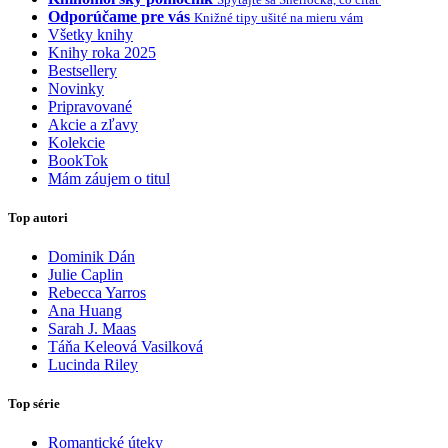
Odporúčame pre vás
Knižné tipy ušité na mieru vám
Všetky knihy
Knihy roka 2025
Bestsellery
Novinky
Pripravované
Akcie a zľavy
Kolekcie
BookTok
Mám záujem o titul
Top autori
Dominik Dán
Julie Caplin
Rebecca Yarros
Ana Huang
Sarah J. Maas
Táňa Keleová Vasilková
Lucinda Riley
Top série
Romantické úteky