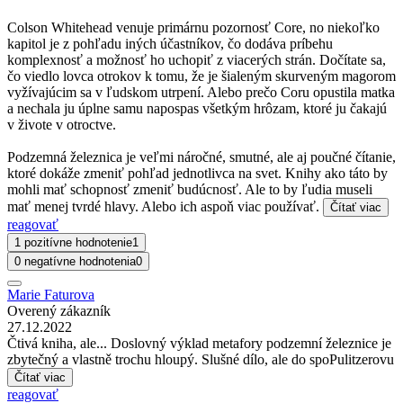
Colson Whitehead venuje primárnu pozornosť Core, no niekoľko
kapitol je z pohľadu iných účastníkov, čo dodáva príbehu
komplexnosť a možnosť ho uchopiť z viacerých strán. Dočítate sa,
čo viedlo lovca otrokov k tomu, že je šialeným skurveným magorom
vyžívajúcim sa v ľudskom utrpení. Alebo prečo Coru opustila matka
a nechala ju úplne samu napospas všetkým hrôzam, ktoré ju čakajú
v živote v otroctve.
Podzemná železnica je veľmi náročné, smutné, ale aj poučné čítanie,
ktoré dokáže zmeniť pohľad jednotlivca na svet. Knihy ako táto by
mohli mať schopnosť zmeniť budúcnosť. Ale to by ľudia museli
mať menej tvrdé hlavy. Alebo ich aspoň viac používať.
Čítať viac
reagovať
1 pozitívne hodnotenie
1
0 negatívne hodnotenia
0
Marie Faturova
Overený zákazník
27.12.2022
Čtivá kniha, ale... Doslovný výklad metafory podzemní železnice je
zbytečný a vlastně trochu hloupý. Slušné dílo, ale do spoPulitzerovu
Čítať viac
reagovať