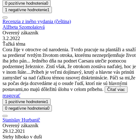
0 pozitívne hodnotenia
0
1 negatívne hodnotenie
1
Recenzia z iného vydania (čeština)
Alžbeta Szomolaiová
Overený zákazník
3.2.2022
Ťažká téma
Cora žije v otroctve od narodenia. Tvrdo pracuje na plantáži a snaží
sa predierať tvrdým životom otroka, ktorému neznepríjemňuje život
iba jeho pán... Jedného dňa na podnet Caesara utečie pomocou
podzemnej železnice. Zistí však, že otrokom zostáva naďalej, hoc je
v inom štáte....Príbeh je veľmi dojímavý, krutý a hlavne vás prinúti
zamyslieť sa nad ťažkou témou rasovej diskriminácie. Páči sa mi,že
sa počas deja dozvedáme aj o osude ľudí, ktorí nie sú hlavnými
postavami,no majú dôležitú úlohu v celom príbehu.
Čítať viac
reagovať
1 pozitívne hodnotenie
1
0 negatívne hodnotenia
0
Stanislav Hurbanič
Overený zákazník
29.12.2021
Stehy hlboko v duši