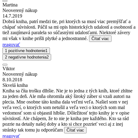
Martina
Neoverený nákup
14.7.2019
Dobrá kniha, patrí medzi tie, pri ktorých sa musí viac premýšľať a
chápať súvislosti. Páčil sa mi opis historických udalostí a osobností a
tiež zaujímavá paralela so súčasnými udalosťami. Niektoré závery
mi však v knihe prišli plytké a jednostranné.
Čítať viac
reagovať
1 pozitívne hodnotenie
1
2 negatívne hodnotenia
2
Viktor
Neoverený nákup
8.10.2018
Skvelá kniha
Kniha sa číta trošku dlhšie. Nie je to jedna z tých kníh, ktoré zhltne
za jeden deň. Ale mňa ohromila aký široký záber si vzali autori na
plecia. Mne osobne táto kniha dala veľmi veľa. Našiel som v nej
veľa vecí, o ktorých som netušil a veľa veci o ktorých som mal
vedomosť som si objasnil hlbšie. Dôležitosť tejto knihy je v opise
súvislostí. Ale chápem, že to nie je kniha pre každého. Kto sa rád
pozrie na detaily našej doby a kto si chce pozrieť veci aj z inej
stránky tak tomu ju odporúčam
Čítať viac
reagovať