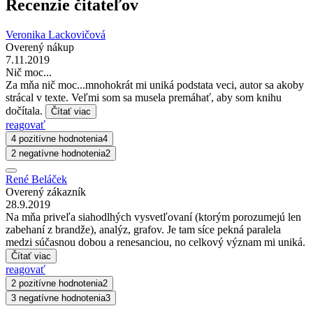
Recenzie čitateľov
Veronika Lackovičová
Overený nákup
7.11.2019
Nič moc...
Za mňa nič moc...mnohokrát mi uniká podstata veci, autor sa akoby
strácal v texte. Veľmi som sa musela premáhať, aby som knihu
dočítala.
Čítať viac
reagovať
4 pozitívne hodnotenia
4
2 negatívne hodnotenia
2
René Beláček
Overený zákazník
28.9.2019
Na mňa priveľa siahodlhých vysvetľovaní (ktorým porozumejú len
zabehaní z brandže), analýz, grafov. Je tam síce pekná paralela
medzi súčasnou dobou a renesanciou, no celkový význam mi uniká.
Čítať viac
reagovať
2 pozitívne hodnotenia
2
3 negatívne hodnotenia
3