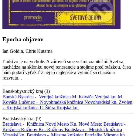
Epocha objavov
Ian Goldin, Chris Kutarna
Ľudstvo je na vrchole. A zároveň sme veľmi zraniteľní. Svet sa
nachádza na sklonku novej renesancie a stojíme pred otázkou, či sa
nám podarí vyťažiť z nej to najlepšie a vyhnúť sa chaosu a
rozvratu...
Banskobystrický kraj (3)
Banská Bystrica -
Verejná knižnica M. Kováča
Verejná kn. M.
Kováča
Lučenec -
Novohradská knižnica
Novohradská kn.
Zvolen
-
Krajská knižnica Ľ. Štúra
Krajská kn.
Bratislavský kraj (9)
Bratislava -
Knižnica Nové Mesto
Kn. Nové Mesto
Bratislava -
Knižnica Ružinov
Kn. Ružinov
Bratislava -
Mestská knižnica
Mestská kn.
Bratislava -
Miestna knižnica Petržalka
Miestna kn.