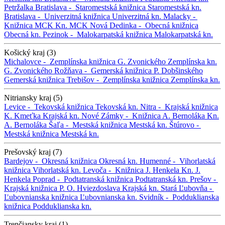
Petržalka
Bratislava -
Staromestská knižnica
Staromestská kn.
Bratislava -
Univerzitná knižnica
Univerzitná kn.
Malacky -
Knižnica MCK
Kn. MCK
Nová Dedinka -
Obecná knižnica
Obecná kn.
Pezinok -
Malokarpatská knižnica
Malokarpatská kn.
Košický kraj (3)
Michalovce -
Zemplínska knižnica G. Zvonického
Zemplínska kn.
G. Zvonického
Rožňava -
Gemerská knižnica P. Dobšinského
Gemerská knižnica
Trebišov -
Zemplínska knižnica
Zemplínska kn.
Nitriansky kraj (5)
Levice -
Tekovská knižnica
Tekovská kn.
Nitra -
Krajská knižnica
K. Kmeťka
Krajská kn.
Nové Zámky -
Knižnica A. Bernoláka
Kn.
A. Bernoláka
Šaľa -
Mestská knižnica
Mestská kn.
Štúrovo -
Mestská knižnica
Mestská kn.
Prešovský kraj (7)
Bardejov -
Okresná knižnica
Okresná kn.
Humenné -
Vihorlatská
knižnica
Vihorlatská kn.
Levoča -
Knižnica J. Henkela
Kn. J.
Henkela
Poprad -
Podtatranská knižnica
Podtatranská kn.
Prešov -
Krajská knižnica P. O. Hviezdoslava
Krajská kn.
Stará Ľubovňa -
Ľubovnianska knižnica
Ľubovnianska kn.
Svidník -
Podduklianska
knižnica
Podduklianska kn.
Trenčiansky kraj (1)