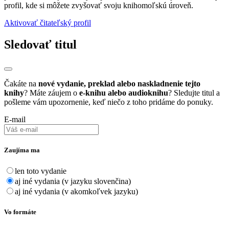
profil, kde si môžete zvyšovať svoju knihomoľskú úroveň.
Aktivovať čitateľský profil
Sledovať titul
Čakáte na
nové vydanie, preklad alebo naskladnenie tejto
knihy
? Máte záujem o
e-knihu alebo audioknihu
? Sledujte titul a
pošleme vám upozornenie, keď niečo z toho pridáme do ponuky.
E-mail
Zaujíma ma
len toto vydanie
aj iné vydania (v jazyku slovenčina)
aj iné vydania (v akomkoľvek jazyku)
Vo formáte