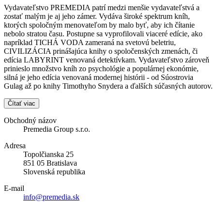
Vydavateľstvo PREMEDIA patrí medzi menšie vydavateľstvá a
zostať malým je aj jeho zámer. Vydáva široké spektrum kníh,
ktorých spoločným menovateľom by malo byť, aby ich čítanie
nebolo stratou času. Postupne sa vyprofilovali viaceré edície, ako
napríklad TICHÁ VODA zameraná na svetovú beletriu,
CIVILIZÁCIA prinášajúca knihy o spoločenských zmenách, či
edícia LABYRINT venovaná detektívkam. Vydavateľstvo zároveň
prinieslo množstvo kníh zo psychológie a populárnej ekonómie,
silná je jeho edícia venovaná modernej histórii - od Súostrovia
Gulag až po knihy Timothyho Snydera a ďalších súčasných autorov.
Čítať viac
Obchodný názov
Premedia Group s.r.o.
Adresa
Topolčianska 25
851 05 Bratislava
Slovenská republika
E-mail
info@premedia.sk