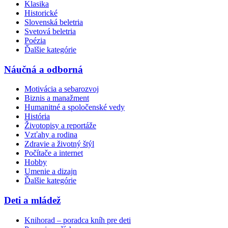
Klasika
Historické
Slovenská beletria
Svetová beletria
Poézia
Ďalšie kategórie
Náučná a odborná
Motivácia a sebarozvoj
Biznis a manažment
Humanitné a spoločenské vedy
História
Životopisy a reportáže
Vzťahy a rodina
Zdravie a životný štýl
Počítače a internet
Hobby
Umenie a dizajn
Ďalšie kategórie
Deti a mládež
Knihorad – poradca kníh pre deti