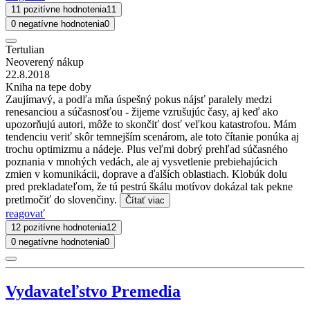
11 pozitívne hodnotenia
11
0 negatívne hodnotenia
0
Tertulian
Neoverený nákup
22.8.2018
Kniha na tepe doby
Zaujímavý, a podľa mňa úspešný pokus nájsť paralely medzi
renesanciou a súčasnosťou - žijeme vzrušujúc časy, aj keď ako
upozorňujú autori, môže to skončiť dosť veľkou katastrofou. Mám
tendenciu veriť skôr temnejším scenárom, ale toto čítanie ponúka aj
trochu optimizmu a nádeje. Plus veľmi dobrý prehľad súčasného
poznania v mnohých vedách, ale aj vysvetlenie prebiehajúcich
zmien v komunikácii, doprave a ďalších oblastiach. Klobúk dolu
pred prekladateľom, že tú pestrú škálu motívov dokázal tak pekne
pretlmočiť do slovenčiny.
Čítať viac
reagovať
12 pozitívne hodnotenia
12
0 negatívne hodnotenia
0
Vydavateľstvo Premedia