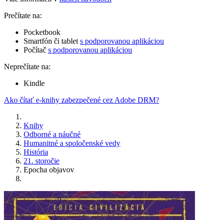
Prečítate na:
Pocketbook
Smartfón či tablet
s podporovanou aplikáciou
Počítač
s podporovanou aplikáciou
Neprečítate na:
Kindle
Ako čítať e-knihy zabezpečené cez Adobe DRM?
Knihy
Odborné a náučné
Humanitné a spoločenské vedy
História
21. storočie
Epocha objavov