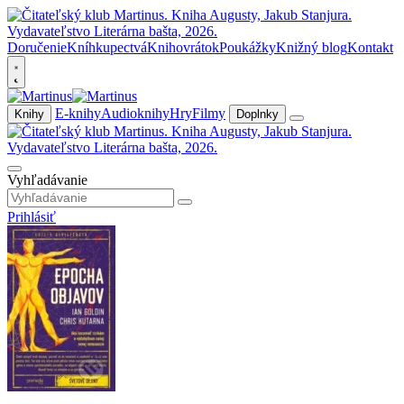
Doručenie
Kníhkupectvá
Knihovrátok
Poukážky
Knižný blog
Kontakt
E-knihy
Audioknihy
Hry
Filmy
Knihy
Doplnky
Vyhľadávanie
Prihlásiť