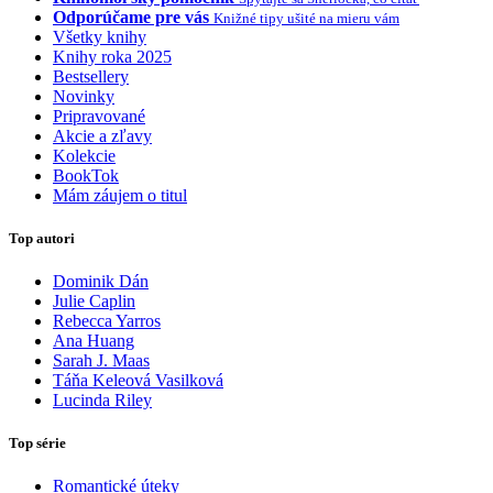
Odporúčame pre vás
Knižné tipy ušité na mieru vám
Všetky knihy
Knihy roka 2025
Bestsellery
Novinky
Pripravované
Akcie a zľavy
Kolekcie
BookTok
Mám záujem o titul
Top autori
Dominik Dán
Julie Caplin
Rebecca Yarros
Ana Huang
Sarah J. Maas
Táňa Keleová Vasilková
Lucinda Riley
Top série
Romantické úteky