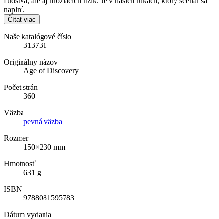
ľudstva, ale aj hroziacich rizík. Je v našich rukách, ktorý scenár sa
naplní.
Čítať viac
Naše katalógové číslo
313731
Originálny názov
Age of Discovery
Počet strán
360
Väzba
pevná väzba
Rozmer
150×230 mm
Hmotnosť
631 g
ISBN
9788081595783
Dátum vydania