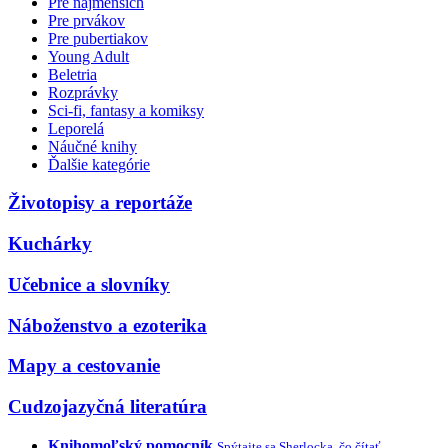
Pre najmenších
Pre prvákov
Pre pubertiakov
Young Adult
Beletria
Rozprávky
Sci-fi, fantasy a komiksy
Leporelá
Náučné knihy
Ďalšie kategórie
Životopisy a reportáže
Kuchárky
Učebnice a slovníky
Náboženstvo a ezoterika
Mapy a cestovanie
Cudzojazyčná literatúra
Knihomoľský pomocník
Spýtajte sa Sherlocka, čo čítať