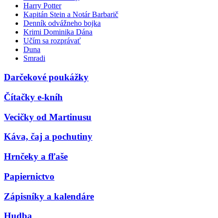
Harry Potter
Kapitán Stein a Notár Barbarič
Denník odvážneho bojka
Krimi Dominika Dána
Učím sa rozprávať
Duna
Smradi
Darčekové poukážky
Čítačky e-kníh
Vecičky od Martinusu
Káva, čaj a pochutiny
Hrnčeky a fľaše
Papiernictvo
Zápisníky a kalendáre
Hudba