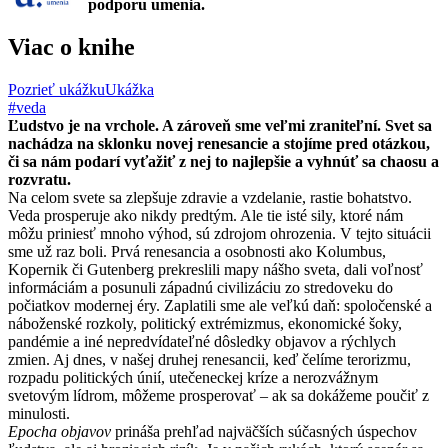
podporu umenia.
Viac o knihe
Pozrieť ukážku
Ukážka
#veda
Ľudstvo je na vrchole. A zároveň sme veľmi zraniteľní. Svet sa
nachádza na sklonku novej renesancie a stojíme pred otázkou,
či sa nám podarí vyťažiť z nej to najlepšie a vyhnúť sa chaosu a
rozvratu.
Na celom svete sa zlepšuje zdravie a vzdelanie, rastie bohatstvo.
Veda prosperuje ako nikdy predtým. Ale tie isté sily, ktoré nám
môžu priniesť mnoho výhod, sú zdrojom ohrozenia. V tejto situácii
sme už raz boli. Prvá renesancia a osobnosti ako Kolumbus,
Kopernik či Gutenberg prekreslili mapy nášho sveta, dali voľnosť
informáciám a posunuli západnú civilizáciu zo stredoveku do
počiatkov modernej éry. Zaplatili sme ale veľkú daň: spoločenské a
náboženské rozkoly, politický extrémizmus, ekonomické šoky,
pandémie a iné nepredvídateľné dôsledky objavov a rýchlych
zmien. Aj dnes, v našej druhej renesancii, keď čelíme terorizmu,
rozpadu politických únií, utečeneckej kríze a nerozvážnym
svetovým lídrom, môžeme prosperovať – ak sa dokážeme poučiť z
minulosti.
Epocha objavov
prináša prehľad najväčších súčasných úspechov