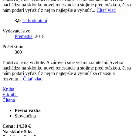
nachádza na sklonku novej renesancie a stojíme pred otázkou, či sa
nám podarí vyťažiť z nej to najlepšie a vyhnúť...
Čítať viac
3,9
12 hodnotení
Vydavateľstvo
Premedia
, 2018
Počet strán
360
Ľudstvo je na vrchole. A zároveň sme veľmi zraniteľní. Svet sa
nachádza na sklonku novej renesancie a stojíme pred otázkou, či sa
nám podarí vyťažiť z nej to najlepšie a vyhnúť sa chaosu a
rozvratu...
Čítať viac
Kniha
E-kniha
Čítaná
Pevná väzba
Slovenčina
Cena:
14,30 €
Na sklade 5 ks