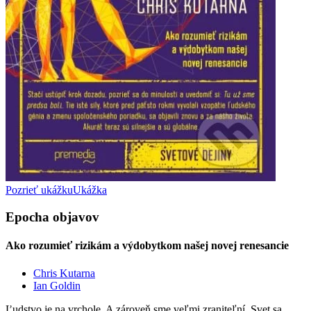
Pozrieť ukážku
Ukážka
Epocha objavov
Ako rozumieť rizikám a výdobytkom našej novej renesancie
Chris Kutarna
Ian Goldin
Ľudstvo je na vrchole. A zároveň sme veľmi zraniteľní. Svet sa