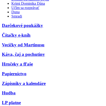
Krimi Dominika Dána
Učím sa rozprávať
Duna
Smradi
Darčekové poukážky
Čítačky e-kníh
Vecičky od Martinusu
Káva, čaj a pochutiny
Hrnčeky a fľaše
Papiernictvo
Zápisníky a kalendáre
Hudba
LP platne