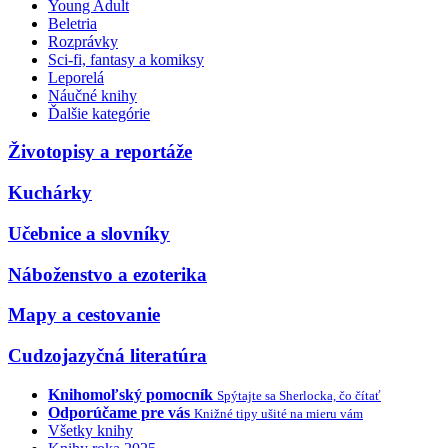
Young Adult
Beletria
Rozprávky
Sci-fi, fantasy a komiksy
Leporelá
Náučné knihy
Ďalšie kategórie
Životopisy a reportáže
Kuchárky
Učebnice a slovníky
Náboženstvo a ezoterika
Mapy a cestovanie
Cudzojazyčná literatúra
Knihomoľský pomocník
Spýtajte sa Sherlocka, čo čítať
Odporúčame pre vás
Knižné tipy ušité na mieru vám
Všetky knihy