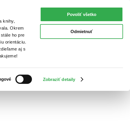
Povoliť všetko
a knihy,
ovala. Okrem
Odmietnuť
stále ho pre
u orientáciu.
dieľame aj s
Ďakujeme!
ngové
Zobraziť detaily