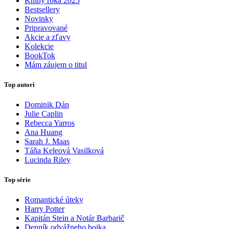
Knihy roka 2025
Bestsellery
Novinky
Pripravované
Akcie a zľavy
Kolekcie
BookTok
Mám záujem o titul
Top autori
Dominik Dán
Julie Caplin
Rebecca Yarros
Ana Huang
Sarah J. Maas
Táňa Keleová Vasilková
Lucinda Riley
Top série
Romantické úteky
Harry Potter
Kapitán Stein a Notár Barbarič
Denník odvážneho bojka