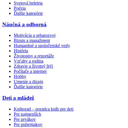
Svetová beletria
Poézia
Ďalšie kategórie
Náučná a odborná
Motivácia a sebarozvoj
Biznis a manažment
Humanitné a spoločenské vedy
História
Životopisy a reportáže
Vzťahy a rodina
Zdravie a životný štýl
Počítače a internet
Hobby
Umenie a dizajn
Ďalšie kategórie
Deti a mládež
Knihorad – poradca kníh pre deti
Pre najmenších
Pre prvákov
Pre pubertiakov