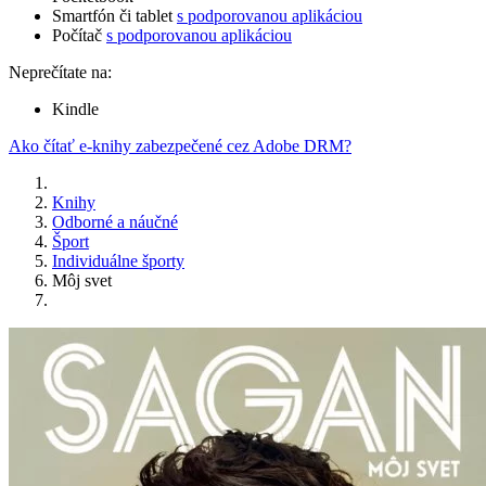
Smartfón či tablet
s podporovanou aplikáciou
Počítač
s podporovanou aplikáciou
Neprečítate na:
Kindle
Ako čítať e-knihy zabezpečené cez Adobe DRM?
Knihy
Odborné a náučné
Šport
Individuálne športy
Môj svet