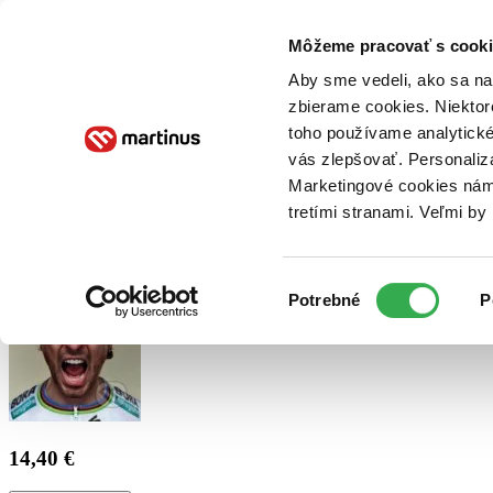
Doručenie
Kníhkupectvá
Knihovrátok
Poukážky
Knižný blog
Kontakt
Môžeme pracovať s cooki
Aby sme vedeli, ako sa na 
zbierame cookies. Niektor
E-knihy
Audioknihy
Hry
Filmy
Knihy
Doplnky
toho používame analytické
vás zlepšovať. Personaliz
Vyhľadávanie
Marketingové cookies nám 
tretími stranami. Veľmi b
Prihlásiť
Výber
Potrebné
P
súhlasu
14,40 €