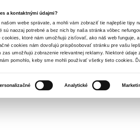
es a kontaktnými údajmi?
našom webe správate, a mohli vám zobraziť tie najlepšie tipy n
é sú naozaj potrebné a bez nich by naša stránka vôbec nefung
 cookies, ktoré nám umožňujú zisťovať, ako náš web funguje, a 
ačné cookies nám dovoľujú prispôsobovať stránku pre vašu lepši
zas umožňujú zobrazenie relevantnej reklamy. Niektoré údaje z
y nám pomohlo, keby sme mohli používať všetky tieto cookies. 
ersonalizačné
Analytické
Marketi