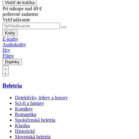
Vložiť do košíka
Pri nákupe nad 49 €
poštovné zadarmo
Vyhľadávanie
Knihy
E-knihy
Audioknihy
Hry
Filmy
Doplnky
Beletria
Detektívky, trilery a horory
Sci-fi a fantasy
Komiksy
Romantika
Spoločenská beletria
Klasika
Historické
Slovenská beletria