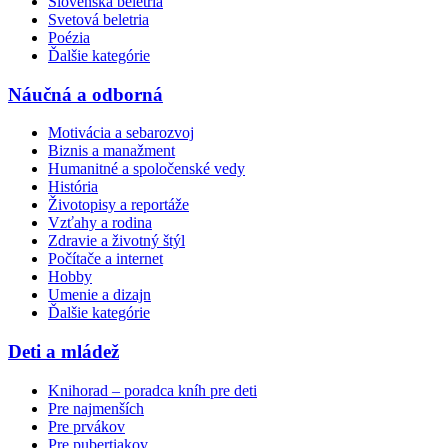
Slovenská beletria
Svetová beletria
Poézia
Ďalšie kategórie
Náučná a odborná
Motivácia a sebarozvoj
Biznis a manažment
Humanitné a spoločenské vedy
História
Životopisy a reportáže
Vzťahy a rodina
Zdravie a životný štýl
Počítače a internet
Hobby
Umenie a dizajn
Ďalšie kategórie
Deti a mládež
Knihorad – poradca kníh pre deti
Pre najmenších
Pre prvákov
Pre pubertiakov