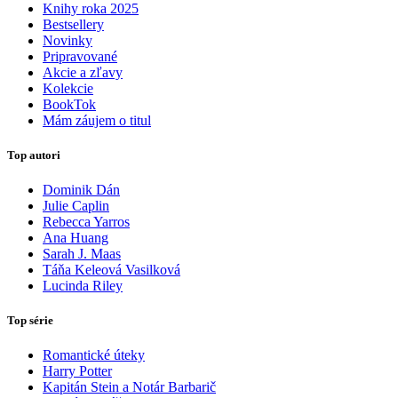
Knihy roka 2025
Bestsellery
Novinky
Pripravované
Akcie a zľavy
Kolekcie
BookTok
Mám záujem o titul
Top autori
Dominik Dán
Julie Caplin
Rebecca Yarros
Ana Huang
Sarah J. Maas
Táňa Keleová Vasilková
Lucinda Riley
Top série
Romantické úteky
Harry Potter
Kapitán Stein a Notár Barbarič