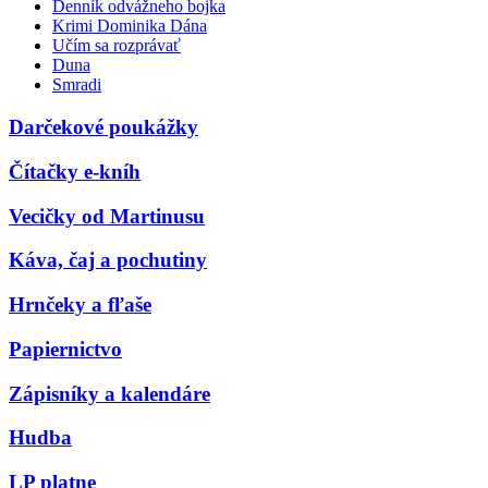
Denník odvážneho bojka
Krimi Dominika Dána
Učím sa rozprávať
Duna
Smradi
Darčekové poukážky
Čítačky e-kníh
Vecičky od Martinusu
Káva, čaj a pochutiny
Hrnčeky a fľaše
Papiernictvo
Zápisníky a kalendáre
Hudba
LP platne