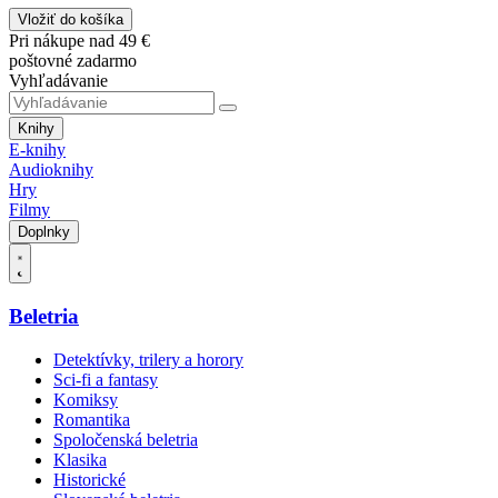
Vložiť do košíka
Pri nákupe nad 49 €
poštovné zadarmo
Vyhľadávanie
Knihy
E-knihy
Audioknihy
Hry
Filmy
Doplnky
Beletria
Detektívky, trilery a horory
Sci-fi a fantasy
Komiksy
Romantika
Spoločenská beletria
Klasika
Historické