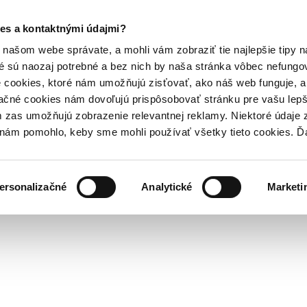
es a kontaktnými údajmi?
našom webe správate, a mohli vám zobraziť tie najlepšie tipy n
é sú naozaj potrebné a bez nich by naša stránka vôbec nefung
 cookies, ktoré nám umožňujú zisťovať, ako náš web funguje, a 
ačné cookies nám dovoľujú prispôsobovať stránku pre vašu lepši
zas umožňujú zobrazenie relevantnej reklamy. Niektoré údaje z
y nám pomohlo, keby sme mohli používať všetky tieto cookies. 
ersonalizačné
Analytické
Marketi