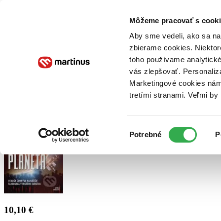
Doručenie
Kníhkupectvá
Knihovrátok
Poukážky
Knižný blog
Kontakt
Môžeme pracovať s cooki
Aby sme vedeli, ako sa na 
zbierame cookies. Niektor
E-knihy
Audioknihy
Hry
Filmy
Knihy
Doplnky
toho používame analytické
vás zlepšovať. Personaliz
Vyhľadávanie
Marketingové cookies nám 
tretími stranami. Veľmi b
Prihlásiť
Výber
Potrebné
P
súhlasu
10,10 €