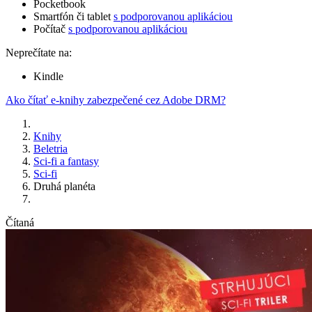
Pocketbook
Smartfón či tablet
s podporovanou aplikáciou
Počítač
s podporovanou aplikáciou
Neprečítate na:
Kindle
Ako čítať e-knihy zabezpečené cez Adobe DRM?
Knihy
Beletria
Sci-fi a fantasy
Sci-fi
Druhá planéta
Čítaná