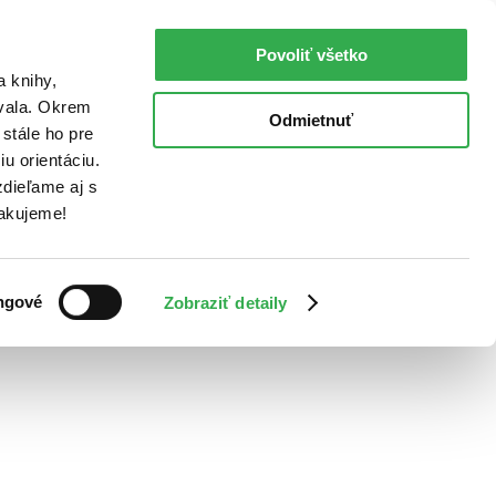
Povoliť všetko
a knihy,
ovala. Okrem
Odmietnuť
stále ho pre
u orientáciu.
dieľame aj s
Ďakujeme!
ngové
Zobraziť detaily