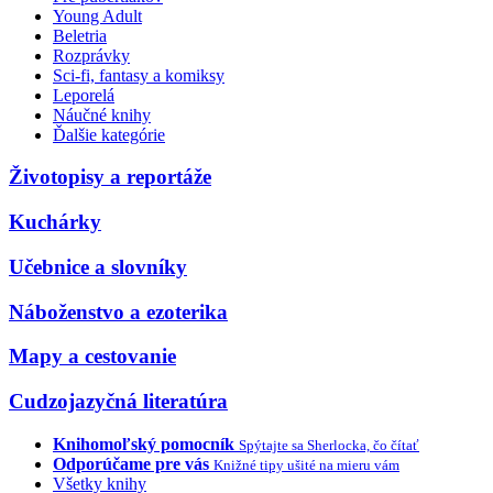
Young Adult
Beletria
Rozprávky
Sci-fi, fantasy a komiksy
Leporelá
Náučné knihy
Ďalšie kategórie
Životopisy a reportáže
Kuchárky
Učebnice a slovníky
Náboženstvo a ezoterika
Mapy a cestovanie
Cudzojazyčná literatúra
Knihomoľský pomocník
Spýtajte sa Sherlocka, čo čítať
Odporúčame pre vás
Knižné tipy ušité na mieru vám
Všetky knihy