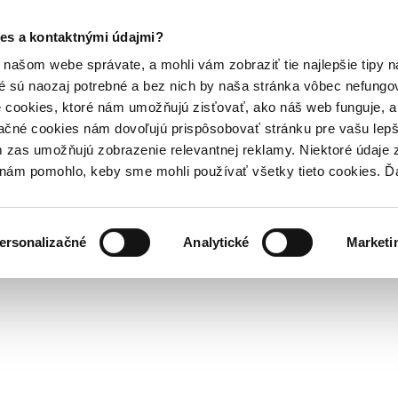
es a kontaktnými údajmi?
našom webe správate, a mohli vám zobraziť tie najlepšie tipy n
é sú naozaj potrebné a bez nich by naša stránka vôbec nefung
 cookies, ktoré nám umožňujú zisťovať, ako náš web funguje, a 
ačné cookies nám dovoľujú prispôsobovať stránku pre vašu lepši
zas umožňujú zobrazenie relevantnej reklamy. Niektoré údaje z
y nám pomohlo, keby sme mohli používať všetky tieto cookies. 
ersonalizačné
Analytické
Marketi