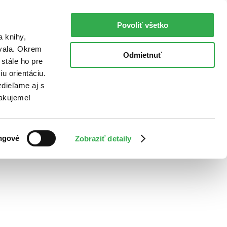
Povoliť všetko
a knihy,
ovala. Okrem
Odmietnuť
stále ho pre
u orientáciu.
dieľame aj s
Ďakujeme!
ngové
Zobraziť detaily