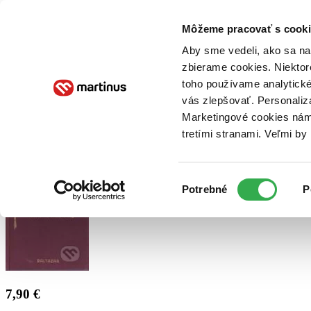
Doručenie
Kníhkupectvá
Knihovrátok
Poukážky
Knižný blog
Kontakt
Môžeme pracovať s cooki
Aby sme vedeli, ako sa na 
zbierame cookies. Niektor
E-knihy
Audioknihy
Hry
Filmy
Knihy
Doplnky
toho používame analytické
vás zlepšovať. Personaliz
Vyhľadávanie
Marketingové cookies nám 
tretími stranami. Veľmi b
Prihlásiť
Výber
Potrebné
P
súhlasu
7,90 €