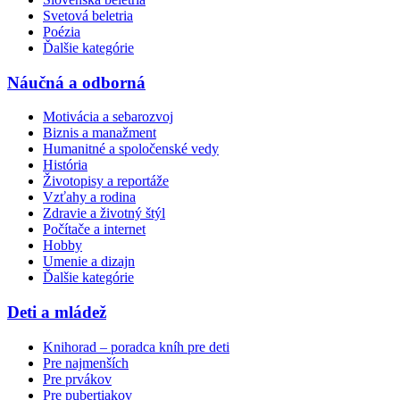
Svetová beletria
Poézia
Ďalšie kategórie
Náučná a odborná
Motivácia a sebarozvoj
Biznis a manažment
Humanitné a spoločenské vedy
História
Životopisy a reportáže
Vzťahy a rodina
Zdravie a životný štýl
Počítače a internet
Hobby
Umenie a dizajn
Ďalšie kategórie
Deti a mládež
Knihorad – poradca kníh pre deti
Pre najmenších
Pre prvákov
Pre pubertiakov