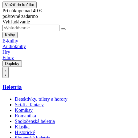
Vložiť do košíka
Pri nákupe nad 49 €
poštovné zadarmo
Vyhľadávanie
Knihy
E-knihy
Audioknihy
Hry
Filmy
Doplnky
Beletria
Detektívky, trilery a horory
Sci-fi a fantasy
Komiksy
Romantika
Spoločenská beletria
Klasika
Historické
Slovenská beletria