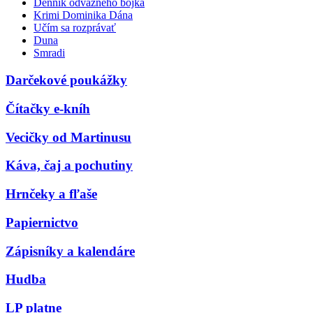
Denník odvážneho bojka
Krimi Dominika Dána
Učím sa rozprávať
Duna
Smradi
Darčekové poukážky
Čítačky e-kníh
Vecičky od Martinusu
Káva, čaj a pochutiny
Hrnčeky a fľaše
Papiernictvo
Zápisníky a kalendáre
Hudba
LP platne