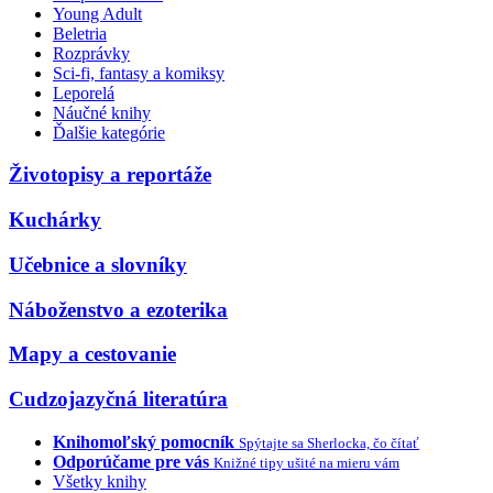
Young Adult
Beletria
Rozprávky
Sci-fi, fantasy a komiksy
Leporelá
Náučné knihy
Ďalšie kategórie
Životopisy a reportáže
Kuchárky
Učebnice a slovníky
Náboženstvo a ezoterika
Mapy a cestovanie
Cudzojazyčná literatúra
Knihomoľský pomocník
Spýtajte sa Sherlocka, čo čítať
Odporúčame pre vás
Knižné tipy ušité na mieru vám
Všetky knihy