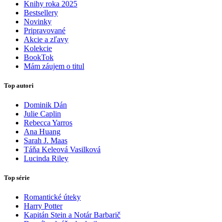
Knihy roka 2025
Bestsellery
Novinky
Pripravované
Akcie a zľavy
Kolekcie
BookTok
Mám záujem o titul
Top autori
Dominik Dán
Julie Caplin
Rebecca Yarros
Ana Huang
Sarah J. Maas
Táňa Keleová Vasilková
Lucinda Riley
Top série
Romantické úteky
Harry Potter
Kapitán Stein a Notár Barbarič