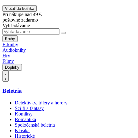
Vložiť do košíka
Pri nákupe nad 49 €
poštovné zadarmo
Vyhľadávanie
Knihy
E-knihy
Audioknihy
Hry
Filmy
Doplnky
Beletria
Detektívky, trilery a horory
Sci-fi a fantasy
Komiksy
Romantika
Spoločenská beletria
Klasika
Historické