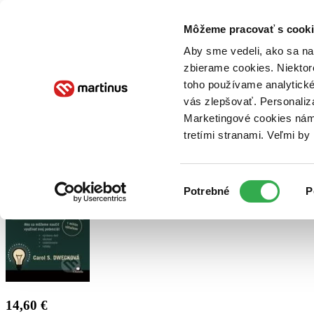
Doručenie
Kníhkupectvá
Knihovrátok
Poukážky
Knižný blog
Kontakt
Môžeme pracovať s cooki
Aby sme vedeli, ako sa na 
zbierame cookies. Niektor
E-knihy
Audioknihy
Hry
Filmy
Knihy
Doplnky
toho používame analytické
vás zlepšovať. Personaliz
Vyhľadávanie
Marketingové cookies nám 
tretími stranami. Veľmi b
Prihlásiť
Výber
Potrebné
P
súhlasu
14,60 €