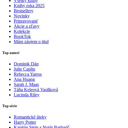
Všetky knihy
Knihy roka 2025
Bestsellery
Novinky
Pripravované
Akcie a zľavy
Kolekcie
BookTok
Mám záujem o titul
Top autori
Dominik Dán
Julie Caplin
Rebecca Yarros
Ana Huang
Sarah J. Maas
Táňa Keleová Vasilková
Lucinda Riley
Top série
Romantické úteky
Harry Potter
Kapitán Stein a Notár Barbarič