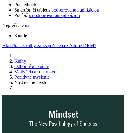
Pocketbook
Smartfón či tablet
s podporovanou aplikáciou
Počítač
s podporovanou aplikáciou
Neprečítate na:
Kindle
Ako čítať e-knihy zabezpečené cez Adobe DRM?
Knihy
Odborné a náučné
Motivácia a sebarozvoj
Pozitívne myslenie
Nastavenie mysle