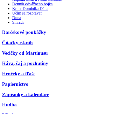
Denník odvážneho bojka
Krimi Dominika Dána
Učím sa rozprávať
Duna
Smradi
Darčekové poukážky
Čítačky e-kníh
Vecičky od Martinusu
Káva, čaj a pochutiny
Hrnčeky a fľaše
Papiernictvo
Zápisníky a kalendáre
Hudba