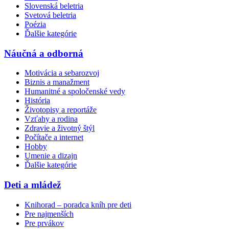
Slovenská beletria
Svetová beletria
Poézia
Ďalšie kategórie
Náučná a odborná
Motivácia a sebarozvoj
Biznis a manažment
Humanitné a spoločenské vedy
História
Životopisy a reportáže
Vzťahy a rodina
Zdravie a životný štýl
Počítače a internet
Hobby
Umenie a dizajn
Ďalšie kategórie
Deti a mládež
Knihorad – poradca kníh pre deti
Pre najmenších
Pre prvákov