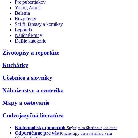
Pre pubertiakov
Young Adult
Beletria
Rozprávky
Sci-fi, fantasy a komiksy
Leporelá
Náučné knihy
Ďalšie kategórie
Životopisy a reportáže
Kuchárky
Učebnice a slovníky
Náboženstvo a ezoterika
Mapy a cestovanie
Cudzojazyčná literatúra
Knihomoľský pomocník
Spýtajte sa Sherlocka, čo čítať
Odporúčame pre vás
Knižné tipy ušité na mieru vám