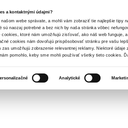
es a kontaktnými údajmi?
našom webe správate, a mohli vám zobraziť tie najlepšie tipy n
é sú naozaj potrebné a bez nich by naša stránka vôbec nefung
 cookies, ktoré nám umožňujú zisťovať, ako náš web funguje, a 
ačné cookies nám dovoľujú prispôsobovať stránku pre vašu lepši
zas umožňujú zobrazenie relevantnej reklamy. Niektoré údaje z
y nám pomohlo, keby sme mohli používať všetky tieto cookies. 
ersonalizačné
Analytické
Marketi