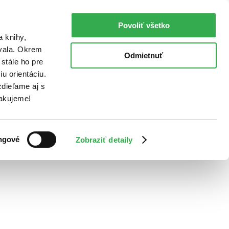
Povoliť všetko
a knihy,
ovala. Okrem
Odmietnuť
stále ho pre
u orientáciu.
dieľame aj s
Ďakujeme!
ngové
Zobraziť detaily