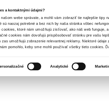
es a kontaktnými údajmi?
našom webe správate, a mohli vám zobraziť tie najlepšie tipy n
é sú naozaj potrebné a bez nich by naša stránka vôbec nefung
 cookies, ktoré nám umožňujú zisťovať, ako náš web funguje, a 
ačné cookies nám dovoľujú prispôsobovať stránku pre vašu lepši
zas umožňujú zobrazenie relevantnej reklamy. Niektoré údaje z
y nám pomohlo, keby sme mohli používať všetky tieto cookies. 
ersonalizačné
Analytické
Marketi