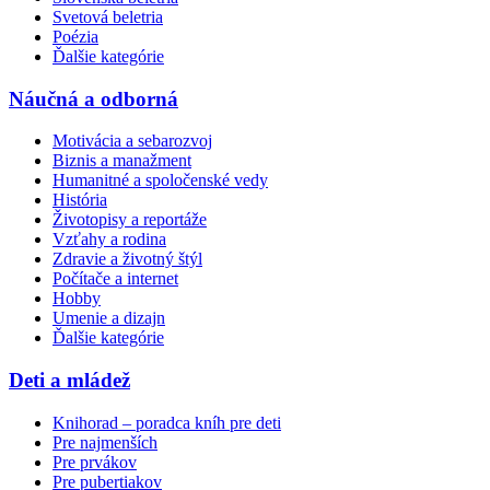
Svetová beletria
Poézia
Ďalšie kategórie
Náučná a odborná
Motivácia a sebarozvoj
Biznis a manažment
Humanitné a spoločenské vedy
História
Životopisy a reportáže
Vzťahy a rodina
Zdravie a životný štýl
Počítače a internet
Hobby
Umenie a dizajn
Ďalšie kategórie
Deti a mládež
Knihorad – poradca kníh pre deti
Pre najmenších
Pre prvákov
Pre pubertiakov