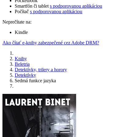
Pocketbook
Smartfón či tablet
s podporovanou aplikáciou
Počítač
s podporovanou aplikáciou
Neprečítate na:
Kindle
Ako čítať e-knihy zabezpečené cez Adobe DRM?
Knihy
Beletria
Detektívky, trilery a horory
Detektívky
Sedmá funkce jazyka