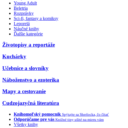
Young Adult
Beletria
Rozprávky
Sci-fi, fantasy a komiksy
Leporelá
Náučné knihy
Ďalšie kategórie
Životopisy a reportáže
Kuchárky
Učebnice a slovníky
Náboženstvo a ezoterika
Mapy a cestovanie
Cudzojazyčná literatúra
Knihomoľský pomocník
Spýtajte sa Sherlocka, čo čítať
Odporúčame pre vás
Knižné tipy ušité na mieru vám
Všetky knihy