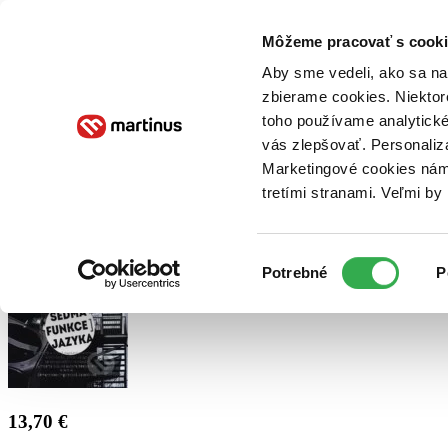
Doručenie
Kníhkupectvá
Knihovrátok
Poukážky
Knižný blog
Kontakt
Môžeme pracovať s cooki
Aby sme vedeli, ako sa na 
zbierame cookies. Niektor
E-knihy
Audioknihy
Hry
Filmy
Knihy
Doplnky
toho používame analytické
vás zlepšovať. Personaliz
Vyhľadávanie
Marketingové cookies nám 
tretími stranami. Veľmi b
Prihlásiť
Výber
Potrebné
P
súhlasu
13,70 €