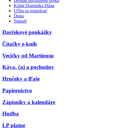
Denník odvážneho bojka
Krimi Dominika Dána
Učím sa rozprávať
Duna
Smradi
Darčekové poukážky
Čítačky e-kníh
Vecičky od Martinusu
Káva, čaj a pochutiny
Hrnčeky a fľaše
Papiernictvo
Zápisníky a kalendáre
Hudba
LP platne