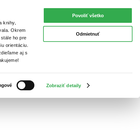
Povoliť všetko
a knihy,
ovala. Okrem
Odmietnuť
stále ho pre
u orientáciu.
dieľame aj s
Ďakujeme!
ngové
Zobraziť detaily