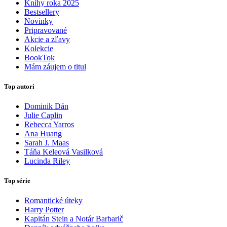
Knihy roka 2025
Bestsellery
Novinky
Pripravované
Akcie a zľavy
Kolekcie
BookTok
Mám záujem o titul
Top autori
Dominik Dán
Julie Caplin
Rebecca Yarros
Ana Huang
Sarah J. Maas
Táňa Keleová Vasilková
Lucinda Riley
Top série
Romantické úteky
Harry Potter
Kapitán Stein a Notár Barbarič