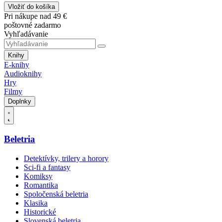
Vložiť do košíka
Pri nákupe nad 49 €
poštovné zadarmo
Vyhľadávanie
Knihy
E-knihy
Audioknihy
Hry
Filmy
Doplnky
Beletria
Detektívky, trilery a horory
Sci-fi a fantasy
Komiksy
Romantika
Spoločenská beletria
Klasika
Historické
Slovenská beletria