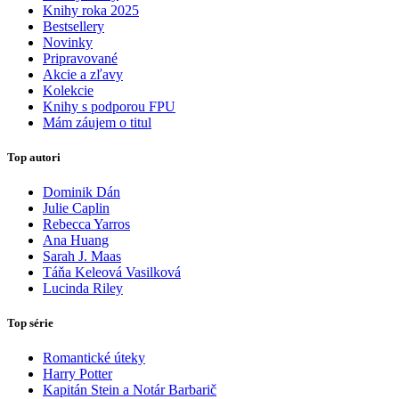
Knihy roka 2025
Bestsellery
Novinky
Pripravované
Akcie a zľavy
Kolekcie
Knihy s podporou FPU
Mám záujem o titul
Top autori
Dominik Dán
Julie Caplin
Rebecca Yarros
Ana Huang
Sarah J. Maas
Táňa Keleová Vasilková
Lucinda Riley
Top série
Romantické úteky
Harry Potter
Kapitán Stein a Notár Barbarič