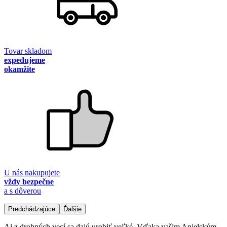
Tovar skladom
expedujeme
okamžite
U nás nakupujete
vždy bezpečne
a s dôverou
Predchádzajúce
Ďalšie
Aj z drobných vecí sa dajú urobiť veľké. Vďaka vašim Anjelským