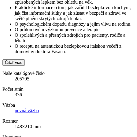
způsobených lepkem bez ohledu na věk.
Praktické informace o tom, jak zařídit bezlepkovou kuchyni,
jak číst informační štítky a jak zůstat v bezpečí a zdraví ve
světě plném skrytých zdrojů lepku.
O psychologickém dopadu diagnózy a jejím vlivu na rodinu.
O průlomovém výzkumu prevence a terapie.
O spolehlivých a přesných zdrojích pro pacienty, rodiče a
lékaře.
O receptu na autentickou bezlepkovou italskou večeři z
domoviny doktora Fasana.
Čítať viac
Naše katalógové číslo
205795
Počet strán
336
Väzba
pevná väzba
Rozmer
148×210 mm
Hmotnosť