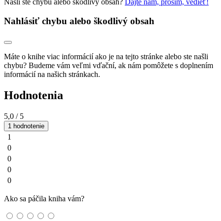
Našli ste chybu alebo škodlivý obsah?
Dajte nám, prosím, vedieť!
Nahlásiť chybu alebo škodlivý obsah
Máte o knihe viac informácií ako je na tejto stránke alebo ste našli
chybu? Budeme vám veľmi vďační, ak nám pomôžete s doplnením
informácií na našich stránkach.
Hodnotenia
5,0
/ 5
1 hodnotenie
1
0
0
0
0
Ako sa páčila kniha vám?