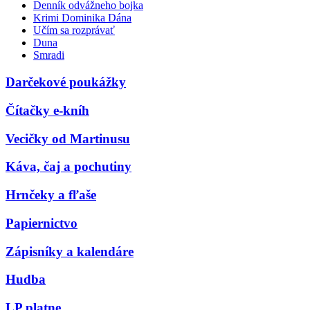
Denník odvážneho bojka
Krimi Dominika Dána
Učím sa rozprávať
Duna
Smradi
Darčekové poukážky
Čítačky e-kníh
Vecičky od Martinusu
Káva, čaj a pochutiny
Hrnčeky a fľaše
Papiernictvo
Zápisníky a kalendáre
Hudba
LP platne