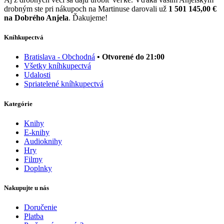
drobným ste pri nákupoch na Martinuse darovali už
1 501 145,00 €
na Dobrého Anjela
. Ďakujeme!
Kníhkupectvá
Bratislava - Obchodná
• Otvorené do 21:00
Všetky kníhkupectvá
Udalosti
Spriatelené kníhkupectvá
Kategórie
Knihy
E-knihy
Audioknihy
Hry
Filmy
Doplnky
Nakupujte u nás
Doručenie
Platba