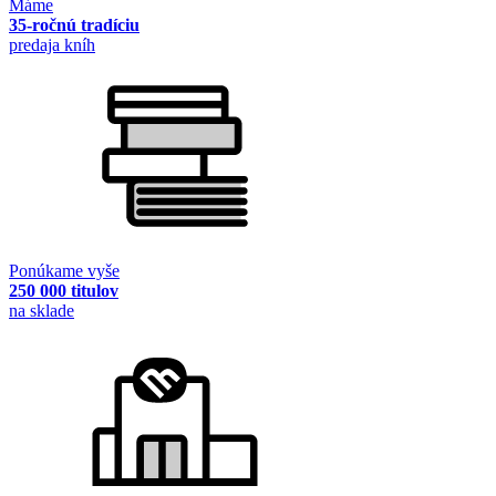
Máme
35-ročnú tradíciu
predaja kníh
Ponúkame vyše
250 000 titulov
na sklade