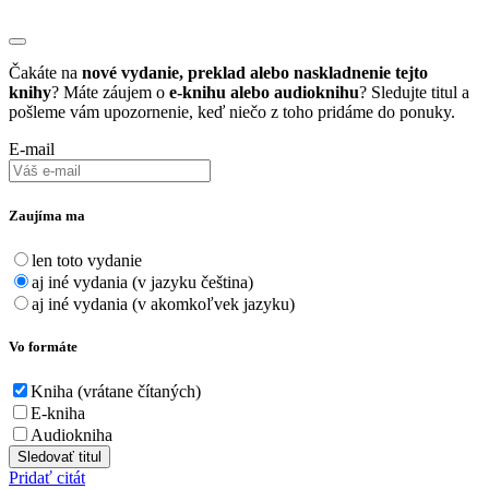
Čakáte na
nové vydanie, preklad alebo naskladnenie tejto
knihy
? Máte záujem o
e-knihu alebo audioknihu
? Sledujte titul a
pošleme vám upozornenie, keď niečo z toho pridáme do ponuky.
E-mail
Zaujíma ma
len toto vydanie
aj iné vydania (v jazyku čeština)
aj iné vydania (v akomkoľvek jazyku)
Vo formáte
Kniha (vrátane čítaných)
E-kniha
Audiokniha
Sledovať titul
Pridať citát