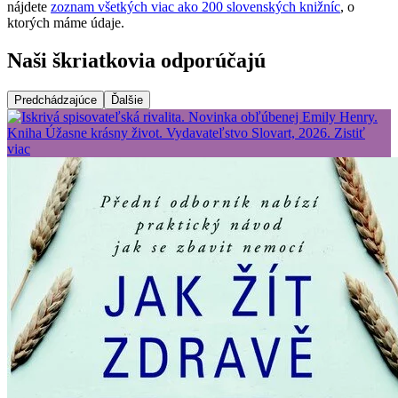
nájdete
zoznam všetkých viac ako 200 slovenských knižníc
, o
ktorých máme údaje.
Naši škriatkovia odporúčajú
Predchádzajúce
Ďalšie