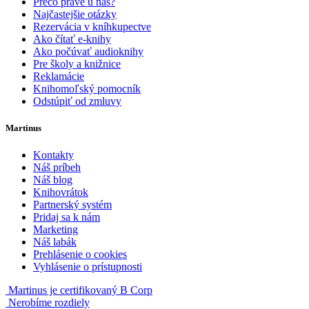
Prečo práve u nás?
Najčastejšie otázky
Rezervácia v kníhkupectve
Ako čítať e-knihy
Ako počúvať audioknihy
Pre školy a knižnice
Reklamácie
Knihomoľský pomocník
Odstúpiť od zmluvy
Martinus
Kontakty
Náš príbeh
Náš blog
Knihovrátok
Partnerský systém
Pridaj sa k nám
Marketing
Náš labák
Prehlásenie o cookies
Vyhlásenie o prístupnosti
Martinus je certifikovaný B Corp
Nerobíme rozdiely