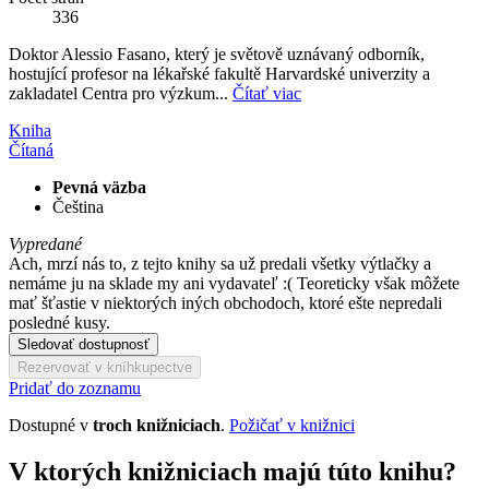
336
Doktor Alessio Fasano, který je světově uznávaný odborník,
hostující profesor na lékařské fakultě Harvardské univerzity a
zakladatel Centra pro výzkum...
Čítať viac
Kniha
Čítaná
Pevná väzba
Čeština
Vypredané
Ach, mrzí nás to, z tejto knihy sa už predali všetky výtlačky a
nemáme ju na sklade my ani vydavateľ :( Teoreticky však môžete
mať šťastie v niektorých iných obchodoch, ktoré ešte nepredali
posledné kusy.
Sledovať dostupnosť
Rezervovať v kníhkupectve
Pridať do zoznamu
Dostupné v
troch knižniciach
.
Požičať v knižnici
V ktorých knižniciach majú túto knihu?