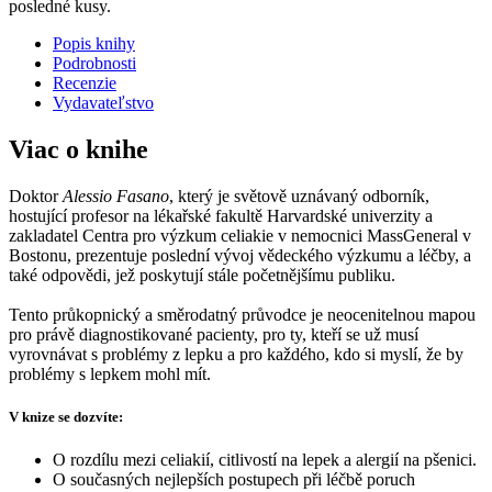
posledné kusy.
Popis knihy
Podrobnosti
Recenzie
Vydavateľstvo
Viac o knihe
Doktor
Alessio Fasano
, který je světově uznávaný odborník,
hostující profesor na lékařské fakultě Harvardské univerzity a
zakladatel Centra pro výzkum celiakie v nemocnici MassGeneral v
Bostonu, prezentuje poslední vývoj vědeckého výzkumu a léčby, a
také odpovědi, jež poskytují stále početnějšímu publiku.
Tento průkopnický a směrodatný průvodce je neocenitelnou mapou
pro právě diagnostikované pacienty, pro ty, kteří se už musí
vyrovnávat s problémy z lepku a pro každého, kdo si myslí, že by
problémy s lepkem mohl mít.
V knize se dozvíte:
O rozdílu mezi celiakií, citlivostí na lepek a alergií na pšenici.
O současných nejlepších postupech při léčbě poruch