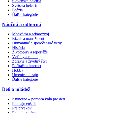
Slovenská beletria
Svetová beletria
Poézia
Ďalšie kategórie
Náučná a odborná
Motivácia a sebarozvoj
Biznis a manažment
Humanitné a spoločenské vedy
História
Životopisy a reportáže
Vzťahy a rodina
Zdravie a životný štýl
Počítače a internet
Hobby
Umenie a dizajn
Ďalšie kategórie
Deti a mládež
Knihorad – poradca kníh pre deti
Pre najmenších
Pre prvákov
Pre pubertiakov