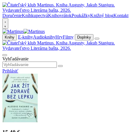
Doručenie
Kníhkupectvá
Knihovrátok
Poukážky
Knižný blog
Kontakt
E-knihy
Audioknihy
Hry
Filmy
Knihy
Doplnky
Vyhľadávanie
Prihlásiť