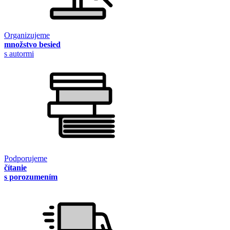
Organizujeme
množstvo besied
s autormi
Podporujeme
čítanie
s porozumením