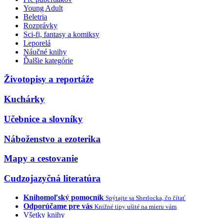
Young Adult
Beletria
Rozprávky
Sci-fi, fantasy a komiksy
Leporelá
Náučné knihy
Ďalšie kategórie
Životopisy a reportáže
Kuchárky
Učebnice a slovníky
Náboženstvo a ezoterika
Mapy a cestovanie
Cudzojazyčná literatúra
Knihomoľský pomocník
Spýtajte sa Sherlocka, čo čítať
Odporúčame pre vás
Knižné tipy ušité na mieru vám
Všetky knihy