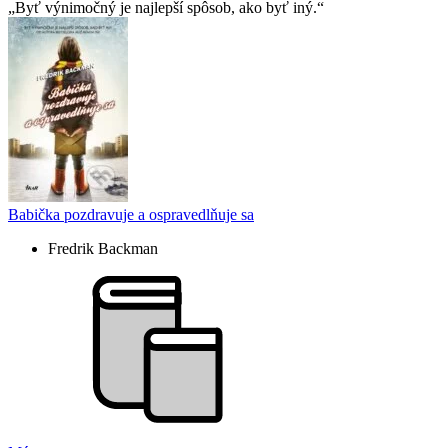
Byť výnimočný je najlepší spôsob, ako byť iný.
Babička pozdravuje a ospravedlňuje sa
Fredrik Backman