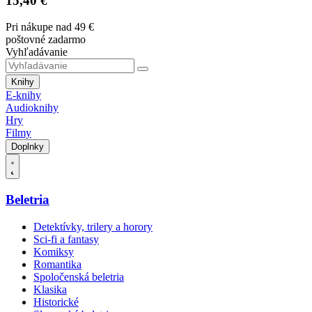
15,40 €
Pri nákupe nad 49 €
poštovné zadarmo
Vyhľadávanie
Knihy
E-knihy
Audioknihy
Hry
Filmy
Doplnky
Beletria
Detektívky, trilery a horory
Sci-fi a fantasy
Komiksy
Romantika
Spoločenská beletria
Klasika
Historické