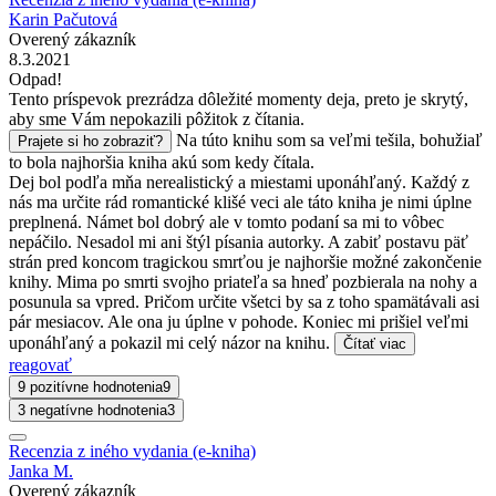
Karin Pačutová
Overený zákazník
8.3.2021
Odpad!
Tento príspevok prezrádza dôležité momenty deja, preto je skrytý,
aby sme Vám nepokazili pôžitok z čítania.
Na túto knihu som sa veľmi tešila, bohužiaľ
Prajete si ho zobraziť?
to bola najhoršia kniha akú som kedy čítala.
Dej bol podľa mňa nerealistický a miestami uponáhľaný. Každý z
nás ma určite rád romantické klišé veci ale táto kniha je nimi úplne
preplnená. Námet bol dobrý ale v tomto podaní sa mi to vôbec
nepáčilo. Nesadol mi ani štýl písania autorky. A zabiť postavu päť
strán pred koncom tragickou smrťou je najhoršie možné zakončenie
knihy. Mima po smrti svojho priateľa sa hneď pozbierala na nohy a
posunula sa vpred. Pričom určite všetci by sa z toho spamätávali asi
pár mesiacov. Ale ona ju úplne v pohode. Koniec mi prišiel veľmi
uponáhľaný a pokazil mi celý názor na knihu.
Čítať viac
reagovať
9 pozitívne hodnotenia
9
3 negatívne hodnotenia
3
Recenzia z iného vydania (e-kniha)
Janka M.
Overený zákazník