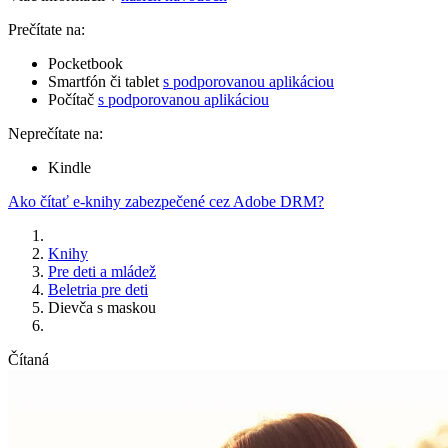
Prečítate na:
Pocketbook
Smartfón či tablet
s podporovanou aplikáciou
Počítač
s podporovanou aplikáciou
Neprečítate na:
Kindle
Ako čítať e-knihy zabezpečené cez Adobe DRM?
Knihy
Pre deti a mládež
Beletria pre deti
Dievča s maskou
Čítaná