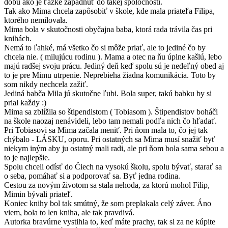
dobu ako je ťažké zapadnuť do takej spoločnosti.
Tak ako Mima chcela zapôsobiť v škole, kde mala priateľa Filipa,
ktorého nemilovala.
Mima bola v skutočnosti obyčajna baba, ktorá rada trávila čas pri
knihách.
Nemá to ľahké, má všetko čo si môže priať, ale to jediné čo by
chcela nie. ( milujúcu rodinu ). Mama a otec na ňu úplne kašlú, lebo
majú radšej svoju prácu. Jediný deň keď spolu sú je nedeľný obed aj
to je pre Mimu utrpenie. Neprebieha žiadna komunikácia. Toto by
som nikdy nechcela zažiť.
Jediná babča Mila jú skutočne ľubi. Bola super, takú babku by si
prial každy :)
Mima sa zblížila so štipendistom ( Tobiasom ). Štipendistov boháči
na škole naozaj nenávideli, lebo tam nemali podľa nich čo hľadať.
Pri Tobiasovi sa Mima začala meniť. Pri ňom mala to, čo jej tak
chýbalo - LÁSKU, oporu. Pri ostatných sa Mima musí snažiť byť
niekym iným aby ju ostatný mali radi, ale pri ňom bola sama sebou a
to je najlepšie.
Spolu chceli odísť do Čiech na vysokú školu, spolu bývať, starať sa
o seba, pomáhať si a podporovať sa. Byť jedna rodina.
Cestou za novým životom sa stala nehoda, za ktorú mohol Filip,
Mimin bývali priateľ.
Koniec knihy bol tak smútný, že som preplakala celý záver. Áno
viem, bola to len kniha, ale tak pravdivá.
Autorka bravúrne vystihla to, keď máte prachy, tak si za ne kúpite