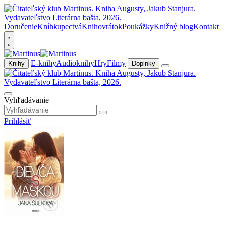
Doručenie
Kníhkupectvá
Knihovrátok
Poukážky
Knižný blog
Kontakt
E-knihy
Audioknihy
Hry
Filmy
Knihy
Doplnky
Vyhľadávanie
Prihlásiť