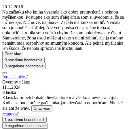
2
28.12.2016
Na začiatku táto kniha vyzerala ako dobre premyslená s peknou
myšlienkou. Postupne ako som ďalej čítala som si uvedomila, že sa
nič nedeje. Nič nové, napínavé. Začala ma knižka nudiť. Nemala
som ju chuť čítať ďalej. Ale veď predsa čo sa začne treba aj
dokončiť. Urobila som veľkú chybu, že som pokračovala v čítaní.
Samozrejme, že sa osud môže aj takto s nami zahrať, ale ja osobne
nemám rada rozprávky so smutným koncom. Ale pekná myšlienka
len škoda, že nebola spracovaná trochu inak.
Čítať viac
0 pozitívne hodnotenia
0 negatívne hodnotenia
Ivona Jančová
Overený nákup
11.1.2024
Klasika
Klasický príbeh bohaté dievča ktoré má všetko a nevie sa nájsť.
Kniha sa bude určite páčiť mladým dievčatám odporúčam. Nie zlé
ale ani že waw.
Čítať viac
reagovať
1 pozitívne hodnotenie
1
0 negatívne hodnotenia
0