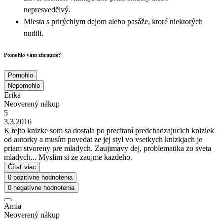
nepresvedčivý.
Miesta s prirýchlym dejom alebo pasáže, ktoré niektorých
nudili.
Pomohlo vám zhrnutie?
Pomohlo
Nepomohlo
Erika
Neoverený nákup
5
3.3.2016
K tejto knizke som sa dostala po precitaní predchadzajucich kniziek
od autorky a musím povedat ze jej styl vo vsetkych knizkjach je
priam stvoreny pre mladych. Zaujimavy dej, problematika zo sveta
mladych... Myslim si ze zaujme kazdeho.
Čítať viac
0 pozitívne hodnotenia
0 negatívne hodnotenia
Amia
Neoverený nákup