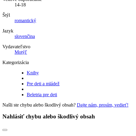
14-18
Štýl
romantický
Jazyk
slovenčina
Vydavateľstvo
Motýľ
Kategorizácia
Knihy
Pre deti a mládež
Beletria pre deti
Našli ste chybu alebo škodlivý obsah?
Dajte nám, prosím, vedieť!
Nahlásiť chybu alebo škodlivý obsah