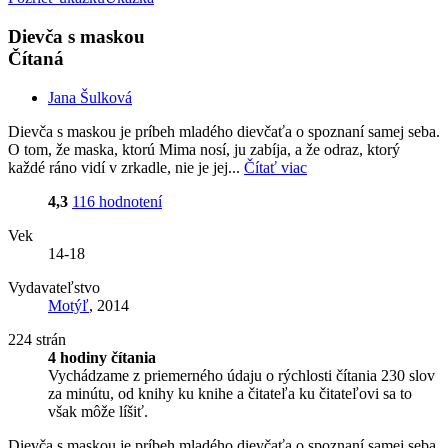
Dievča s maskou
Čítaná
Jana Šulková
Dievča s maskou je príbeh mladého dievčaťa o spoznaní samej seba.
O tom, že maska, ktorú Mima nosí, ju zabíja, a že odraz, ktorý
každé ráno vidí v zrkadle, nie je jej...
Čítať viac
4,3
116 hodnotení
Vek
14-18
Vydavateľstvo
Motýľ
, 2014
224 strán
4 hodiny čítania
Vychádzame z priemerného údaju o rýchlosti čítania 230 slov
za minútu, od knihy ku knihe a čitateľa ku čitateľovi sa to
však môže líšiť.
Dievča s maskou je príbeh mladého dievčaťa o spoznaní samej seba.