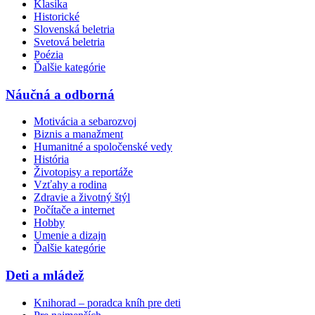
Klasika
Historické
Slovenská beletria
Svetová beletria
Poézia
Ďalšie kategórie
Náučná a odborná
Motivácia a sebarozvoj
Biznis a manažment
Humanitné a spoločenské vedy
História
Životopisy a reportáže
Vzťahy a rodina
Zdravie a životný štýl
Počítače a internet
Hobby
Umenie a dizajn
Ďalšie kategórie
Deti a mládež
Knihorad – poradca kníh pre deti