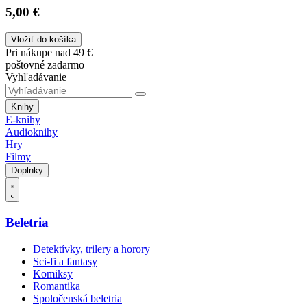
5,00 €
Vložiť do košíka
Pri nákupe nad 49 €
poštovné zadarmo
Vyhľadávanie
Knihy
E-knihy
Audioknihy
Hry
Filmy
Doplnky
Beletria
Detektívky, trilery a horory
Sci-fi a fantasy
Komiksy
Romantika
Spoločenská beletria