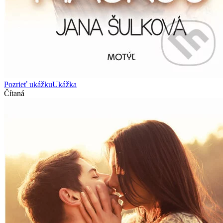
Pozrieť ukážku
Ukážka
Čítaná