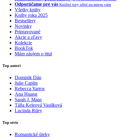
Odporúčame pre vás
Knižné tipy ušité na mieru vám
Všetky knihy
Knihy roka 2025
Bestsellery
Novinky
Pripravované
Akcie a zľavy
Kolekcie
BookTok
Mám záujem o titul
Top autori
Dominik Dán
Julie Caplin
Rebecca Yarros
Ana Huang
Sarah J. Maas
Táňa Keleová Vasilková
Lucinda Riley
Top série
Romantické úteky