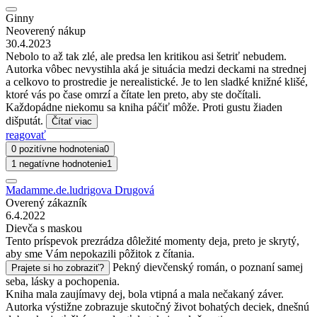
Ginny
Neoverený nákup
30.4.2023
Nebolo to až tak zlé, ale predsa len kritikou asi šetriť nebudem.
Autorka vôbec nevystihla aká je situácia medzi deckami na strednej
a celkovo to prostredie je nerealistické. Je to len sladké knižné klišé,
ktoré vás po čase omrzí a čítate len preto, aby ste dočítali.
Každopádne niekomu sa kniha páčiť môže. Proti gustu žiaden
dišputát.
Čítať viac
reagovať
0 pozitívne hodnotenia
0
1 negatívne hodnotenie
1
Madamme.de.ludrigova Drugová
Overený zákazník
6.4.2022
Dievča s maskou
Tento príspevok prezrádza dôležité momenty deja, preto je skrytý,
aby sme Vám nepokazili pôžitok z čítania.
Pekný dievčenský román, o poznaní samej
Prajete si ho zobraziť?
seba, lásky a pochopenia.
Kniha mala zaujímavy dej, bola vtipná a mala nečakaný záver.
Autorka výstižne zobrazuje skutočný život bohatých deciek, dnešnú