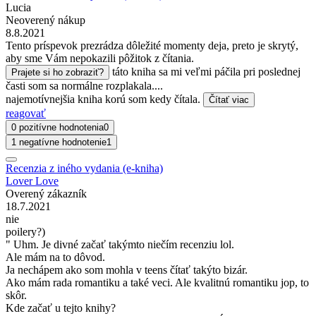
Lucia
Neoverený nákup
8.8.2021
Tento príspevok prezrádza dôležité momenty deja, preto je skrytý,
aby sme Vám nepokazili pôžitok z čítania.
táto kniha sa mi veľmi páčila pri poslednej
Prajete si ho zobraziť?
časti som sa normálne rozplakala....
najemotívnejšia kniha korú som kedy čítala.
Čítať viac
reagovať
0 pozitívne hodnotenia
0
1 negatívne hodnotenie
1
Recenzia z iného vydania (e-kniha)
Lover Love
Overený zákazník
18.7.2021
nie
poilery?)
" Uhm. Je divné začať takýmto niečím recenziu lol.
Ale mám na to dôvod.
Ja nechápem ako som mohla v teens čítať takýto bizár.
Ako mám rada romantiku a také veci. Ale kvalitnú romantiku jop, to
skôr.
Kde začať u tejto knihy?