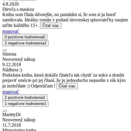
4.8.2020
Dievča s maskou
Knihu som čítala dávnejšie, no pamätám si, že som si ju hneď
zamilovala. Ideálny román v podaní slovenskej spisovateľky zaujme
určite každého 15+.
Čítať viac
reagovať
0 pozitívne hodnotenia
0
2 negatívne hodnotenia
2
Simona
Neoverený nákup
9.12.2018
Nádhera :)
Prekrásna kniha, ktorá dokáže čitateľa tak chytiť za srdce a donúti
prejaviť emócie pri jej čítaní, že ju jednoducho nepustíte z rúk kým
ju nedočítate :) Odporúčam !
Čítať viac
reagovať
2 pozitívne hodnotenia
2
1 negatívne hodnotenie
1
MartttyDr
Neoverený nákup
11.7.2018
Mimoriadna kniha