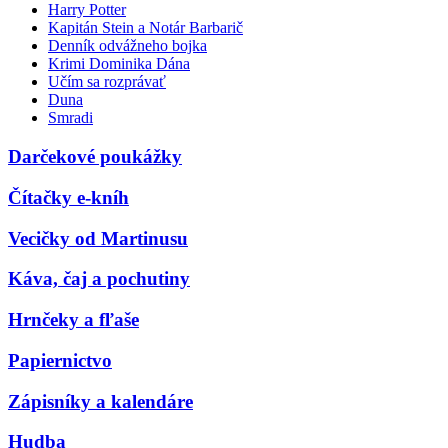
Harry Potter
Kapitán Stein a Notár Barbarič
Denník odvážneho bojka
Krimi Dominika Dána
Učím sa rozprávať
Duna
Smradi
Darčekové poukážky
Čítačky e-kníh
Vecičky od Martinusu
Káva, čaj a pochutiny
Hrnčeky a fľaše
Papiernictvo
Zápisníky a kalendáre
Hudba