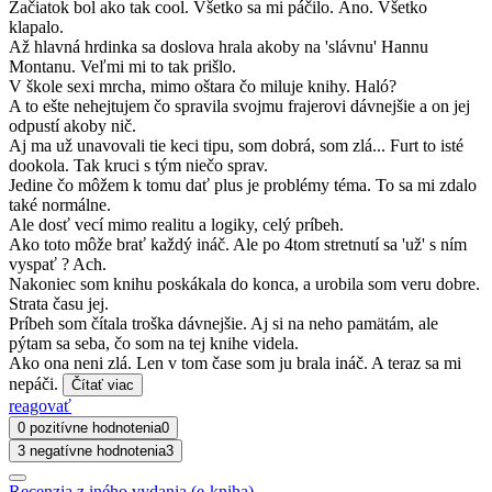
Začiatok bol ako tak cool. Všetko sa mi páčilo. Áno. Všetko
klapalo.
Až hlavná hrdinka sa doslova hrala akoby na 'slávnu' Hannu
Montanu. Veľmi mi to tak prišlo.
V škole sexi mrcha, mimo oštara čo miluje knihy. Haló?
A to ešte nehejtujem čo spravila svojmu frajerovi dávnejšie a on jej
odpustí akoby nič.
Aj ma už unavovali tie keci tipu, som dobrá, som zlá... Furt to isté
dookola. Tak kruci s tým niečo sprav.
Jedine čo môžem k tomu dať plus je problémy téma. To sa mi zdalo
také normálne.
Ale dosť vecí mimo realitu a logiky, celý príbeh.
Ako toto môže brať každý ináč. Ale po 4tom stretnutí sa 'už' s ním
vyspať ? Ach.
Nakoniec som knihu poskákala do konca, a urobila som veru dobre.
Strata času jej.
Príbeh som čítala troška dávnejšie. Aj si na neho pamätám, ale
pýtam sa seba, čo som na tej knihe videla.
Ako ona neni zlá. Len v tom čase som ju brala ináč. A teraz sa mi
nepáči.
Čítať viac
reagovať
0 pozitívne hodnotenia
0
3 negatívne hodnotenia
3
Recenzia z iného vydania (e-kniha)