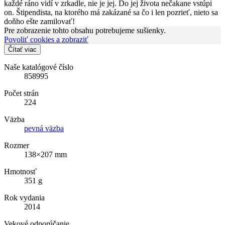
každé ráno vidí v zrkadle, nie je jej. Do jej života nečakane vstúpi
on. Štipendista, na ktorého má zakázané sa čo i len pozrieť, nieto sa
doňho ešte zamilovať!
Pre zobrazenie tohto obsahu potrebujeme sušienky.
Povoliť cookies a zobraziť
Čítať viac
Naše katalógové číslo
858995
Počet strán
224
Väzba
pevná väzba
Rozmer
138×207 mm
Hmotnosť
351 g
Rok vydania
2014
Vekové odporúčanie