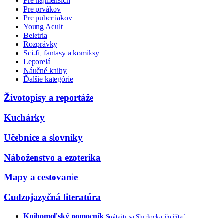
Pre najmenších
Pre prvákov
Pre pubertiakov
Young Adult
Beletria
Rozprávky
Sci-fi, fantasy a komiksy
Leporelá
Náučné knihy
Ďalšie kategórie
Životopisy a reportáže
Kuchárky
Učebnice a slovníky
Náboženstvo a ezoterika
Mapy a cestovanie
Cudzojazyčná literatúra
Knihomoľský pomocník
Spýtajte sa Sherlocka, čo čítať