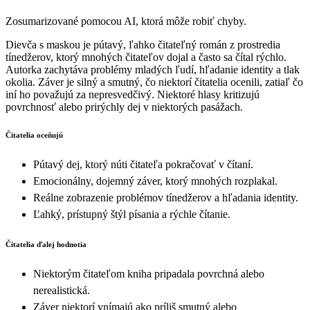
Zosumarizované pomocou AI, ktorá môže robiť chyby.
Dievča s maskou je pútavý, ľahko čitateľný román z prostredia
tínedžerov, ktorý mnohých čitateľov dojal a často sa čítal rýchlo.
Autorka zachytáva problémy mladých ľudí, hľadanie identity a tlak
okolia. Záver je silný a smutný, čo niektorí čitatelia ocenili, zatiaľ čo
iní ho považujú za nepresvedčivý. Niektoré hlasy kritizujú
povrchnosť alebo prirýchly dej v niektorých pasážach.
Čitatelia oceňujú
Pútavý dej, ktorý núti čitateľa pokračovať v čítaní.
Emocionálny, dojemný záver, ktorý mnohých rozplakal.
Reálne zobrazenie problémov tínedžerov a hľadania identity.
Ľahký, prístupný štýl písania a rýchle čítanie.
Čitatelia ďalej hodnotia
Niektorým čitateľom kniha pripadala povrchná alebo
nerealistická.
Záver niektorí vnímajú ako príliš smutný alebo