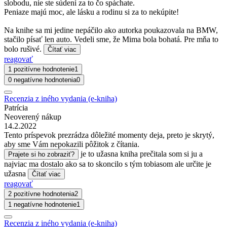
slobodu, nie ste súdení za to čo spáchate.
Peniaze majú moc, ale lásku a rodinu si za to nekúpite!
Na knihe sa mi jedine nepáčilo ako autorka poukazovala na BMW,
stačilo písať len auto. Vedeli sme, že Mima bola bohatá. Pre mňa to
bolo rušivé.
Čítať viac
reagovať
1 pozitívne hodnotenie
1
0 negatívne hodnotenia
0
Recenzia z iného vydania (e-kniha)
Patrícia
Neoverený nákup
14.2.2022
Tento príspevok prezrádza dôležité momenty deja, preto je skrytý,
aby sme Vám nepokazili pôžitok z čítania.
je to užasna kniha prečitala som si ju a
Prajete si ho zobraziť?
najviac ma dostalo ako sa to skoncilo s tým tobiasom ale určite je
užasna
Čítať viac
reagovať
2 pozitívne hodnotenia
2
1 negatívne hodnotenie
1
Recenzia z iného vydania (e-kniha)