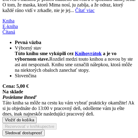
O tom, že maska, ktorú Mima nosí, ju zabíja, a že odraz, ktorý
každé ráno vidí v zrkadle, nie je jej...
Čítať viac
Kniha
E-kniha
Čítaná
Pevná väzba
Výborný stav
Túto knihu sme vykúpili cez
Knihovrátok
a je vo
výbornom stave.
Rozdiel medzi touto knihou a novou by ste
asi ani nespoznali. Knihu sme označili nálepkou, ktorá môže
na niektorých obaloch zanechať stopy.
Slovenčina
Cena:
5,00 €
Na sklade
Posielame ihneď
Táto kniha sa môže na cestu ku vám vybrať prakticky okamžite! Ak
si ju objednáte do 13:00 v pracovný deň, odošleme vám ju ešte
dnes, inak najneskôr nasledujúci pracovný deň.
Vložiť do košíka
Rezervovať v kníhkupectve
Sledovať dostupnosť