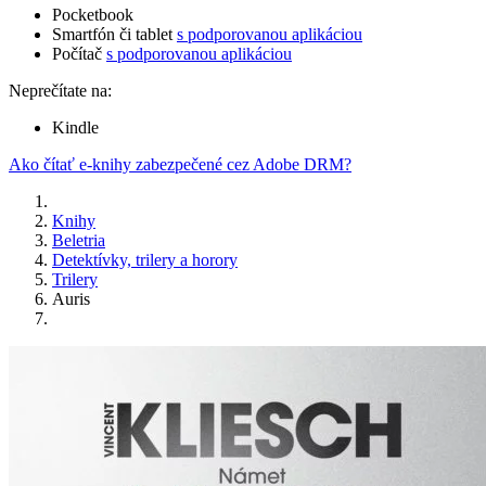
Pocketbook
Smartfón či tablet
s podporovanou aplikáciou
Počítač
s podporovanou aplikáciou
Neprečítate na:
Kindle
Ako čítať e-knihy zabezpečené cez Adobe DRM?
Knihy
Beletria
Detektívky, trilery a horory
Trilery
Auris