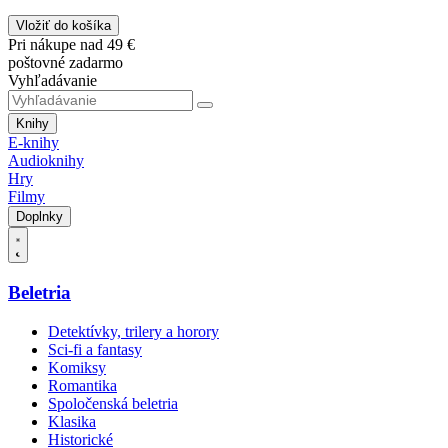
Vložiť do košíka
Pri nákupe nad 49 €
poštovné zadarmo
Vyhľadávanie
Knihy
E-knihy
Audioknihy
Hry
Filmy
Doplnky
Beletria
Detektívky, trilery a horory
Sci-fi a fantasy
Komiksy
Romantika
Spoločenská beletria
Klasika
Historické