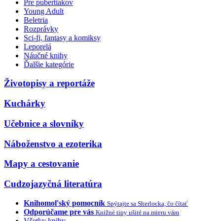
Pre pubertiakov
Young Adult
Beletria
Rozprávky
Sci-fi, fantasy a komiksy
Leporelá
Náučné knihy
Ďalšie kategórie
Životopisy a reportáže
Kuchárky
Učebnice a slovníky
Náboženstvo a ezoterika
Mapy a cestovanie
Cudzojazyčná literatúra
Knihomoľský pomocník
Spýtajte sa Sherlocka, čo čítať
Odporúčame pre vás
Knižné tipy ušité na mieru vám
Všetky knihy