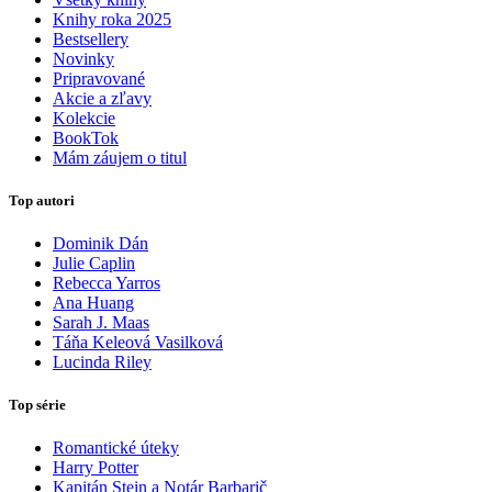
Knihy roka 2025
Bestsellery
Novinky
Pripravované
Akcie a zľavy
Kolekcie
BookTok
Mám záujem o titul
Top autori
Dominik Dán
Julie Caplin
Rebecca Yarros
Ana Huang
Sarah J. Maas
Táňa Keleová Vasilková
Lucinda Riley
Top série
Romantické úteky
Harry Potter
Kapitán Stein a Notár Barbarič