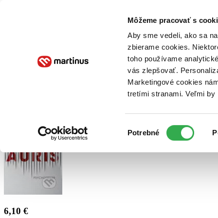
Doručenie
Kníhkupectvá
Knihovrátok
Poukážky
Knižný blog
Kontakt
Môžeme pracovať s cooki
Aby sme vedeli, ako sa na 
zbierame cookies. Niektor
E-knihy
Audioknihy
Hry
Filmy
Knihy
Doplnky
toho používame analytické
vás zlepšovať. Personaliz
Vyhľadávanie
Marketingové cookies nám 
tretími stranami. Veľmi b
Prihlásiť
Výber
Potrebné
P
súhlasu
6,10 €