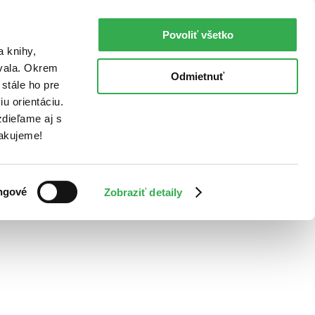
Povoliť všetko
a knihy,
ovala. Okrem
Odmietnuť
stále ho pre
u orientáciu.
dieľame aj s
Ďakujeme!
ngové
Zobraziť detaily