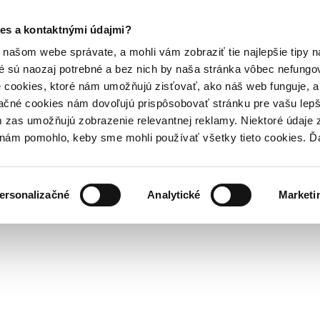
es a kontaktnými údajmi?
našom webe správate, a mohli vám zobraziť tie najlepšie tipy n
é sú naozaj potrebné a bez nich by naša stránka vôbec nefung
 cookies, ktoré nám umožňujú zisťovať, ako náš web funguje, a 
ačné cookies nám dovoľujú prispôsobovať stránku pre vašu lepši
zas umožňujú zobrazenie relevantnej reklamy. Niektoré údaje z
y nám pomohlo, keby sme mohli používať všetky tieto cookies. 
ersonalizačné
Analytické
Marketi