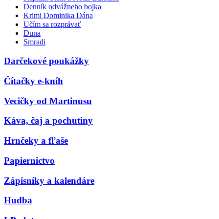
Denník odvážneho bojka
Krimi Dominika Dána
Učím sa rozprávať
Duna
Smradi
Darčekové poukážky
Čítačky e-kníh
Vecičky od Martinusu
Káva, čaj a pochutiny
Hrnčeky a fľaše
Papiernictvo
Zápisníky a kalendáre
Hudba