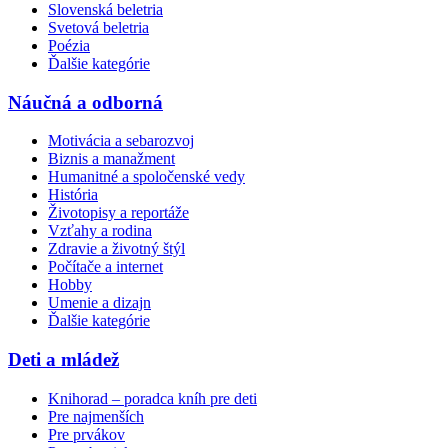
Slovenská beletria
Svetová beletria
Poézia
Ďalšie kategórie
Náučná a odborná
Motivácia a sebarozvoj
Biznis a manažment
Humanitné a spoločenské vedy
História
Životopisy a reportáže
Vzťahy a rodina
Zdravie a životný štýl
Počítače a internet
Hobby
Umenie a dizajn
Ďalšie kategórie
Deti a mládež
Knihorad – poradca kníh pre deti
Pre najmenších
Pre prvákov