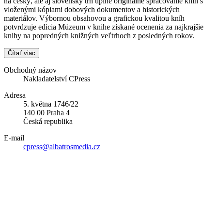
na český, ale aj slovenský trh úplne originálne spracovanie kníh s
vloženými kópiami dobových dokumentov a historických
materiálov. Výbornou obsahovou a grafickou kvalitou kníh
potvrdzuje edícia Múzeum v knihe získané ocenenia za najkrajšie
knihy na popredných knižných veľtrhoch z posledných rokov.
Čítať viac
Obchodný názov
Nakladatelství CPress
Adresa
5. května 1746/22
140 00 Praha 4
Česká republika
E-mail
cpress@albatrosmedia.cz