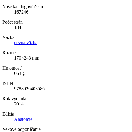
Naše katalógové číslo
167246
Počet strán
184
Väzba
pevná väzba
Rozmer
170×243 mm
Hmotnosť
663 g
ISBN
9788026403586
Rok vydania
2014
Edícia
Anatomie
Vekové odporúčanie