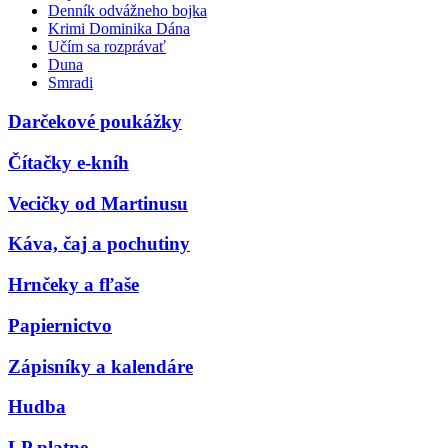
Denník odvážneho bojka
Krimi Dominika Dána
Učím sa rozprávať
Duna
Smradi
Darčekové poukážky
Čítačky e-kníh
Vecičky od Martinusu
Káva, čaj a pochutiny
Hrnčeky a fľaše
Papiernictvo
Zápisníky a kalendáre
Hudba
LP platne