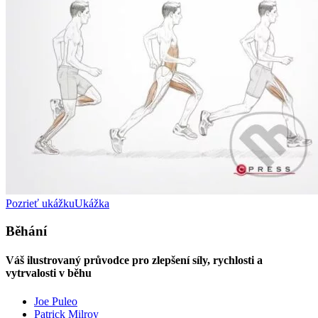
Pozrieť ukážku
Ukážka
Běhání
Váš ilustrovaný průvodce pro zlepšení síly, rychlosti a
vytrvalosti v běhu
Joe Puleo
Patrick Milroy