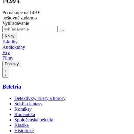
19,99 €
Pri nákupe nad 49 €
poštovné zadarmo
Vyhľadávanie
Knihy
E-knihy
Audioknihy
Hry
Filmy
Doplnky
Beletria
Detektívky, trilery a horory
Sci-fi a fantasy
Komiksy
Romantika
Spoločenská beletria
Klasika
Historické