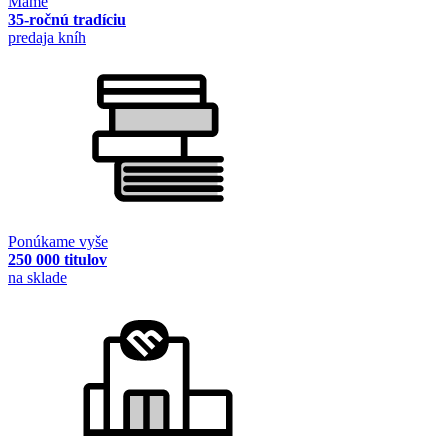
Máme
35-ročnú tradíciu
predaja kníh
Ponúkame vyše
250 000 titulov
na sklade