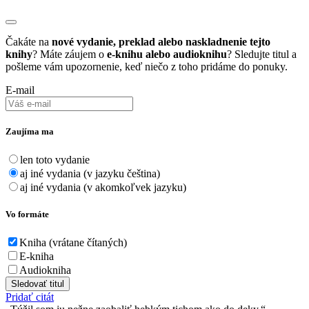
Čakáte na
nové vydanie, preklad alebo naskladnenie tejto
knihy
? Máte záujem o
e-knihu alebo audioknihu
? Sledujte titul a
pošleme vám upozornenie, keď niečo z toho pridáme do ponuky.
E-mail
Zaujíma ma
len toto vydanie
aj iné vydania (v jazyku čeština)
aj iné vydania (v akomkoľvek jazyku)
Vo formáte
Kniha (vrátane čítaných)
E-kniha
Audiokniha
Sledovať titul
Pridať citát