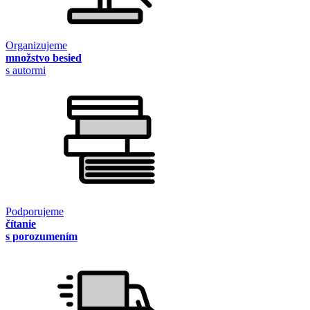
Organizujeme
množstvo besied
s autormi
Podporujeme
čítanie
s porozumením