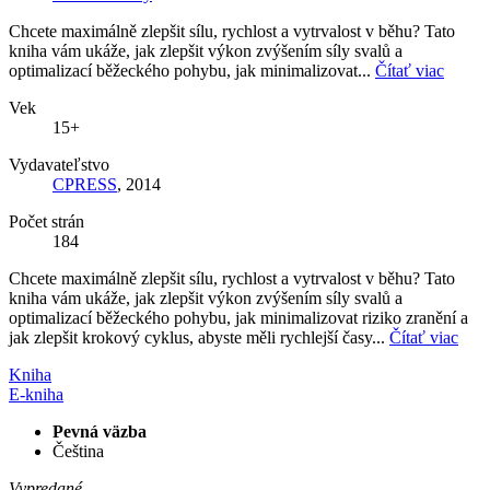
Chcete maximálně zlepšit sílu, rychlost a vytrvalost v běhu? Tato
kniha vám ukáže, jak zlepšit výkon zvýšením síly svalů a
optimalizací běžeckého pohybu, jak minimalizovat...
Čítať viac
Vek
15+
Vydavateľstvo
CPRESS
, 2014
Počet strán
184
Chcete maximálně zlepšit sílu, rychlost a vytrvalost v běhu? Tato
kniha vám ukáže, jak zlepšit výkon zvýšením síly svalů a
optimalizací běžeckého pohybu, jak minimalizovat riziko zranění a
jak zlepšit krokový cyklus, abyste měli rychlejší časy...
Čítať viac
Kniha
E-kniha
Pevná väzba
Čeština
Vypredané