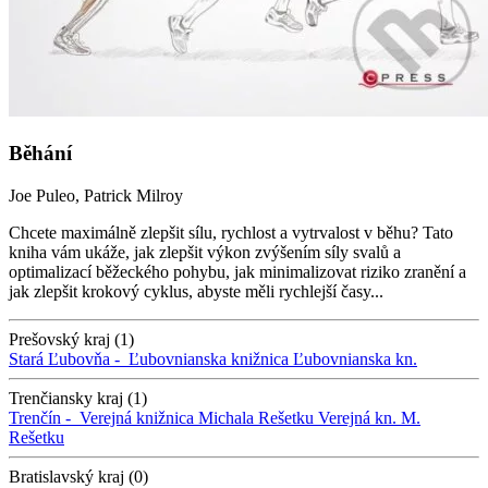
Běhání
Joe Puleo, Patrick Milroy
Chcete maximálně zlepšit sílu, rychlost a vytrvalost v běhu? Tato
kniha vám ukáže, jak zlepšit výkon zvýšením síly svalů a
optimalizací běžeckého pohybu, jak minimalizovat riziko zranění a
jak zlepšit krokový cyklus, abyste měli rychlejší časy...
Prešovský kraj (1)
Stará Ľubovňa -
Ľubovnianska knižnica
Ľubovnianska kn.
Trenčiansky kraj (1)
Trenčín -
Verejná knižnica Michala Rešetku
Verejná kn. M.
Rešetku
Bratislavský kraj (0)