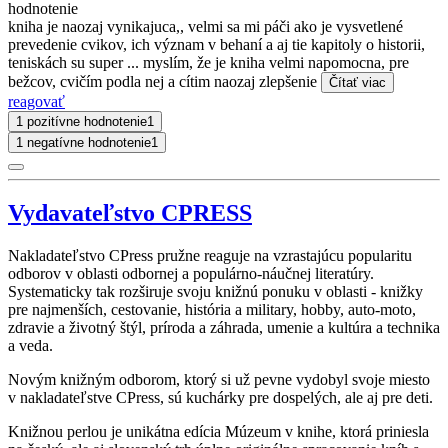
hodnotenie
kniha je naozaj vynikajuca,, velmi sa mi páči ako je vysvetlené
prevedenie cvikov, ich význam v behaní a aj tie kapitoly o historii,
teniskách su super ... myslím, že je kniha velmi napomocna, pre
bežcov, cvičím podla nej a cítim naozaj zlepšenie
Čítať viac
reagovať
1 pozitívne hodnotenie
1
1 negatívne hodnotenie
1
Vydavateľstvo CPRESS
Nakladateľstvo CPress pružne reaguje na vzrastajúcu popularitu
odborov v oblasti odbornej a populárno-náučnej literatúry.
Systematicky tak rozširuje svoju knižnú ponuku v oblasti - knižky
pre najmenších, cestovanie, história a military, hobby, auto-moto,
zdravie a životný štýl, príroda a záhrada, umenie a kultúra a technika
a veda.
Novým knižným odborom, ktorý si už pevne vydobyl svoje miesto
v nakladateľstve CPress, sú kuchárky pre dospelých, ale aj pre deti.
Knižnou perlou je unikátna edícia Múzeum v knihe, ktorá priniesla