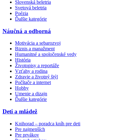
Slovenská beletria
Svetová beletria
Poézia
Ďalšie kategórie
Náučná a odborná
Motivácia a sebarozvoj
Biznis a manažment
Humanitné a spoločenské vedy
História
Životopisy a reportáže
Vzťahy a rodina
Zdravie a životný štýl
Počítače a internet
Hobby
Umenie a dizajn
Ďalšie kategórie
Deti a mládež
Knihorad – poradca kníh pre deti
Pre najmenších
Pre prvákov