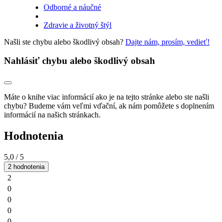
Odborné a náučné
Zdravie a životný štýl
Našli ste chybu alebo škodlivý obsah?
Dajte nám, prosím, vedieť!
Nahlásiť chybu alebo škodlivý obsah
Máte o knihe viac informácií ako je na tejto stránke alebo ste našli
chybu? Budeme vám veľmi vďační, ak nám pomôžete s doplnením
informácií na našich stránkach.
Hodnotenia
5,0
/ 5
2 hodnotenia
2
0
0
0
0