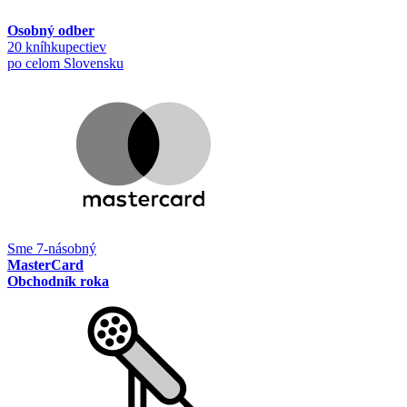
Osobný odber
20 kníhkupectiev
po celom Slovensku
Sme 7-násobný
MasterCard
Obchodník roka