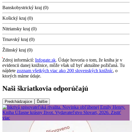
Banskobystrický kraj (0)
Košický kraj (0)
Nitriansky kraj (0)
Trnavský kraj (0)
Žilinský kraj (0)
Zdroj informácií:
Infogate.sk
. Údaje hovoria o tom, že kniha je v
evidencii danej knižnice, môže však už byť aktuálne požičaná. Tu
nájdete
zoznam všetkých viac ako 200 slovenských knižníc
, o
ktorých máme údaje.
Naši škriatkovia odporúčajú
Predchádzajúce
Ďalšie