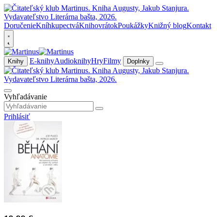
Doručenie
Kníhkupectvá
Knihovrátok
Poukážky
Knižný blog
Kontakt
E-knihy
Audioknihy
Hry
Filmy
Knihy
Doplnky
Vyhľadávanie
Prihlásiť