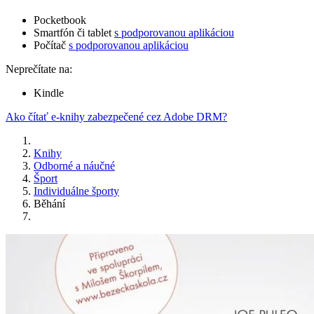
Pocketbook
Smartfón či tablet
s podporovanou aplikáciou
Počítač
s podporovanou aplikáciou
Neprečítate na:
Kindle
Ako čítať e-knihy zabezpečené cez Adobe DRM?
Knihy
Odborné a náučné
Šport
Individuálne športy
Běhání