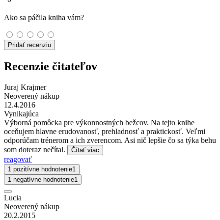
Ako sa páčila kniha vám?
Pridať recenziu
Recenzie čitateľov
Juraj Krajmer
Neoverený nákup
12.4.2016
Vynikajúca
Výborná pomôcka pre výkonnostných bežcov. Na tejto knihe
oceňujem hlavne erudovanosť, prehladnosť a praktickosť. Veľmi
odporúčam trénerom a ich zverencom. Asi nič lepšie čo sa týka behu
som doteraz nečítal.
Čítať viac
reagovať
1 pozitívne hodnotenie
1
1 negatívne hodnotenie
1
Lucia
Neoverený nákup
20.2.2015