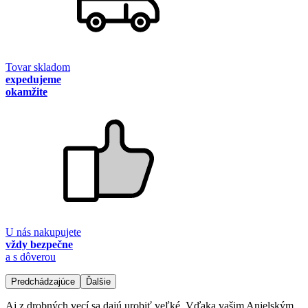
Tovar skladom
expedujeme
okamžite
U nás nakupujete
vždy bezpečne
a s dôverou
Predchádzajúce
Ďalšie
Aj z drobných vecí sa dajú urobiť veľké. Vďaka vašim Anjelským