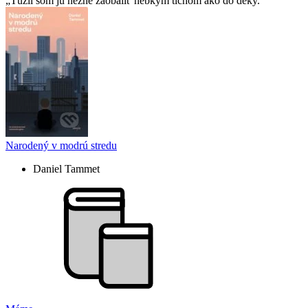
Túžil som ju nežne zaobaliť hebkým tichom ako do deky.
Narodený v modrú stredu
Daniel Tammet