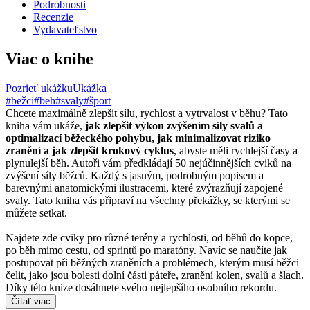
Podrobnosti
Recenzie
Vydavateľstvo
Viac o knihe
Pozrieť ukážku
Ukážka
#bežci
#beh
#svaly
#šport
Chcete maximálně zlepšit sílu, rychlost a vytrvalost v běhu? Tato
kniha vám ukáže,
jak zlepšit výkon zvýšením síly svalů a
optimalizací běžeckého pohybu, jak minimalizovat riziko
zranění a jak zlepšit krokový cyklus
, abyste měli rychlejší časy a
plynulejší běh. Autoři vám předkládají 50 nejúčinnějších cviků na
zvýšení síly běžců. Každý s jasným, podrobným popisem a
barevnými anatomickými ilustracemi, které zvýrazňují zapojené
svaly. Tato kniha vás připraví na všechny překážky, se kterými se
můžete setkat.
Najdete zde cviky pro různé terény a rychlosti, od běhů do kopce,
po běh mimo cestu, od sprintů po maratóny. Navíc se naučíte jak
postupovat při běžných zraněních a problémech, kterým musí běžci
čelit, jako jsou bolesti dolní části páteře, zranění kolen, svalů a šlach.
Díky této knize dosáhnete svého nejlepšího osobního rekordu.
Čítať viac