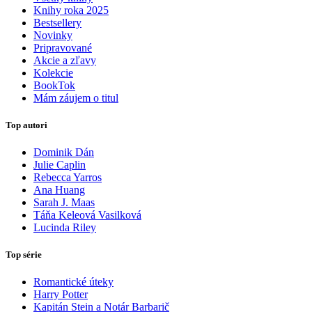
Knihy roka 2025
Bestsellery
Novinky
Pripravované
Akcie a zľavy
Kolekcie
BookTok
Mám záujem o titul
Top autori
Dominik Dán
Julie Caplin
Rebecca Yarros
Ana Huang
Sarah J. Maas
Táňa Keleová Vasilková
Lucinda Riley
Top série
Romantické úteky
Harry Potter
Kapitán Stein a Notár Barbarič