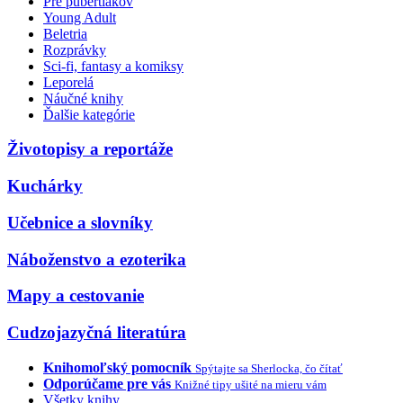
Pre pubertiakov
Young Adult
Beletria
Rozprávky
Sci-fi, fantasy a komiksy
Leporelá
Náučné knihy
Ďalšie kategórie
Životopisy a reportáže
Kuchárky
Učebnice a slovníky
Náboženstvo a ezoterika
Mapy a cestovanie
Cudzojazyčná literatúra
Knihomoľský pomocník
Spýtajte sa Sherlocka, čo čítať
Odporúčame pre vás
Knižné tipy ušité na mieru vám
Všetky knihy