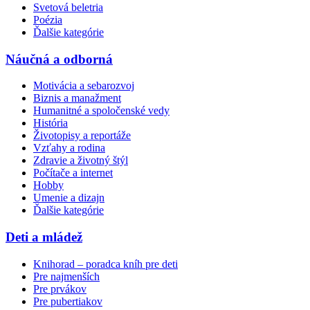
Svetová beletria
Poézia
Ďalšie kategórie
Náučná a odborná
Motivácia a sebarozvoj
Biznis a manažment
Humanitné a spoločenské vedy
História
Životopisy a reportáže
Vzťahy a rodina
Zdravie a životný štýl
Počítače a internet
Hobby
Umenie a dizajn
Ďalšie kategórie
Deti a mládež
Knihorad – poradca kníh pre deti
Pre najmenších
Pre prvákov
Pre pubertiakov