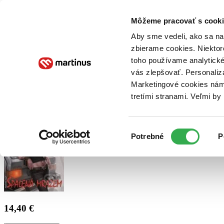
Doručenie
Kníhkupectvá
Knihovrátok
Poukážky
Knižný blog
Kontakt
Môžeme pracovať s cooki
Aby sme vedeli, ako sa na 
zbierame cookies. Niektor
E-knihy
Audioknihy
Hry
Filmy
Knihy
Doplnky
toho používame analytické
vás zlepšovať. Personaliz
Vyhľadávanie
Marketingové cookies nám 
tretími stranami. Veľmi b
Prihlásiť
Výber
Potrebné
P
súhlasu
14,40 €