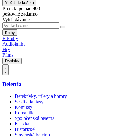
Vložiť do košíka
Pri nákupe nad 49 €
poštovné zadarmo
Vyhľadávanie
Knihy
E-knihy
Audioknihy
Hry
Filmy
Doplnky
Beletria
Detektívky, trilery a horory
Sci-fi a fantasy
Komiksy
Romantika
Spoločenská beletria
Klasika
Historické
Slovenská beletria