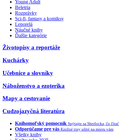
Young Adult
Beletria
Rozprávky
Sci-fi, fantasy a komiksy
Leporelá
Náučné knihy
Ďalšie kategórie
Životopisy a reportáže
Kuchárky
Učebnice a slovníky
Náboženstvo a ezoterika
Mapy a cestovanie
Cudzojazyčná literatúra
Knihomoľský pomocník
Spýtajte sa Sherlocka, čo čítať
Odporúčame pre vás
Knižné tipy ušité na mieru vám
Všetky knihy