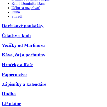
Krimi Dominika Dána
Učím sa rozprávať
Duna
Smradi
Darčekové poukážky
Čítačky e-kníh
Vecičky od Martinusu
Káva, čaj a pochutiny
Hrnčeky a fľaše
Papiernictvo
Zápisníky a kalendáre
Hudba
LP platne