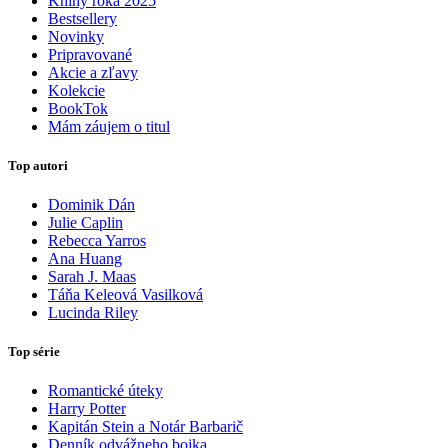
Knihy roka 2025
Bestsellery
Novinky
Pripravované
Akcie a zľavy
Kolekcie
BookTok
Mám záujem o titul
Top autori
Dominik Dán
Julie Caplin
Rebecca Yarros
Ana Huang
Sarah J. Maas
Táňa Keleová Vasilková
Lucinda Riley
Top série
Romantické úteky
Harry Potter
Kapitán Stein a Notár Barbarič
Denník odvážneho bojka