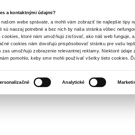
es a kontaktnými údajmi?
našom webe správate, a mohli vám zobraziť tie najlepšie tipy n
é sú naozaj potrebné a bez nich by naša stránka vôbec nefung
 cookies, ktoré nám umožňujú zisťovať, ako náš web funguje, a 
ačné cookies nám dovoľujú prispôsobovať stránku pre vašu lepši
zas umožňujú zobrazenie relevantnej reklamy. Niektoré údaje z
y nám pomohlo, keby sme mohli používať všetky tieto cookies. 
ersonalizačné
Analytické
Marketi