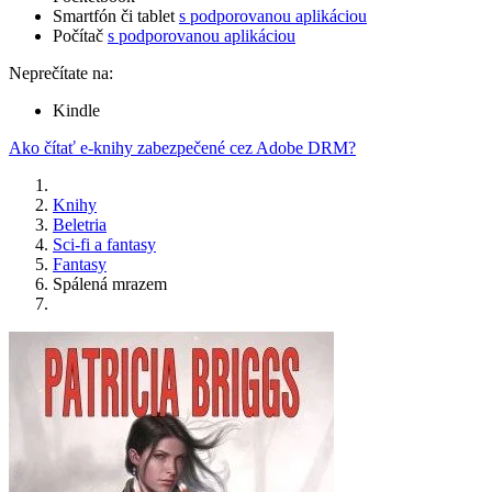
Smartfón či tablet
s podporovanou aplikáciou
Počítač
s podporovanou aplikáciou
Neprečítate na:
Kindle
Ako čítať e-knihy zabezpečené cez Adobe DRM?
Knihy
Beletria
Sci-fi a fantasy
Fantasy
Spálená mrazem