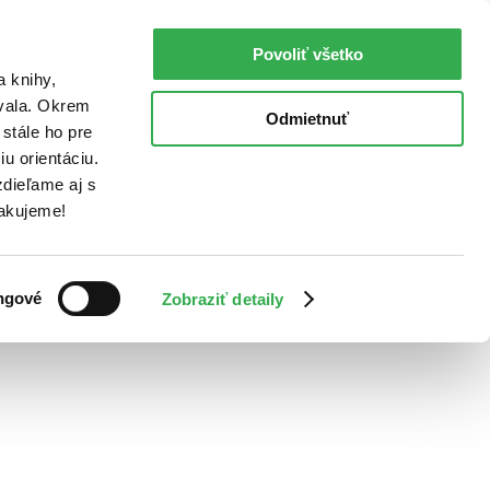
Povoliť všetko
a knihy,
ovala. Okrem
Odmietnuť
stále ho pre
u orientáciu.
dieľame aj s
Ďakujeme!
ngové
Zobraziť detaily