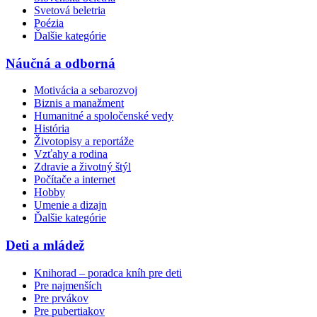
Svetová beletria
Poézia
Ďalšie kategórie
Náučná a odborná
Motivácia a sebarozvoj
Biznis a manažment
Humanitné a spoločenské vedy
História
Životopisy a reportáže
Vzťahy a rodina
Zdravie a životný štýl
Počítače a internet
Hobby
Umenie a dizajn
Ďalšie kategórie
Deti a mládež
Knihorad – poradca kníh pre deti
Pre najmenších
Pre prvákov
Pre pubertiakov