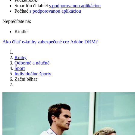
Pocketbook
Smartfón či tablet
s podporovanou aplikáciou
Počítač
s podporovanou aplikáciou
Neprečítate na:
Kindle
Ako čítať e-knihy zabezpečené cez Adobe DRM?
Knihy
Odborné a náučné
Šport
Individuálne športy
Začni běhat