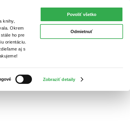
Povoliť všetko
a knihy,
ovala. Okrem
Odmietnuť
stále ho pre
u orientáciu.
dieľame aj s
Ďakujeme!
ngové
Zobraziť detaily