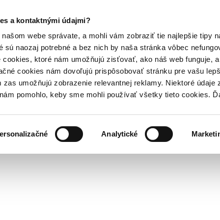
es a kontaktnými údajmi?
našom webe správate, a mohli vám zobraziť tie najlepšie tipy n
é sú naozaj potrebné a bez nich by naša stránka vôbec nefung
 cookies, ktoré nám umožňujú zisťovať, ako náš web funguje, a 
ačné cookies nám dovoľujú prispôsobovať stránku pre vašu lepši
zas umožňujú zobrazenie relevantnej reklamy. Niektoré údaje z
y nám pomohlo, keby sme mohli používať všetky tieto cookies. 
ersonalizačné
Analytické
Marketi