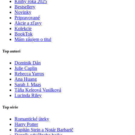
Knihy roka 2025
Bestsellery
Novinky
Pripravované
Akcie a zľavy
Kolekcie
BookTok
Mám záujem o titul
Top autori
Dominik Dán
Julie Caplin
Rebecca Yarros
Ana Huang
Sarah J. Maas
Táňa Keleová Vasilková
Lucinda Riley
Top série
Romantické úteky
Harry Potter
Kapitán Stein a Notár Barbarič