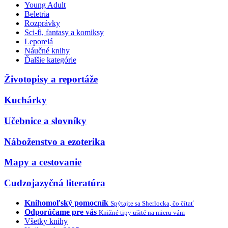
Young Adult
Beletria
Rozprávky
Sci-fi, fantasy a komiksy
Leporelá
Náučné knihy
Ďalšie kategórie
Životopisy a reportáže
Kuchárky
Učebnice a slovníky
Náboženstvo a ezoterika
Mapy a cestovanie
Cudzojazyčná literatúra
Knihomoľský pomocník
Spýtajte sa Sherlocka, čo čítať
Odporúčame pre vás
Knižné tipy ušité na mieru vám
Všetky knihy