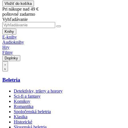
Vložiť do košíka
Pri nákupe nad 49 €
poštovné zadarmo
Vyhľadávanie
Knihy
E-knihy
Audioknihy
Hry
Filmy
Doplnky
Beletria
Detektívky, trilery a horory
Sci-fi a fantasy
Komiksy
Romantika
Spoločenská beletria
Klasika
Historické
Slovenská beletria