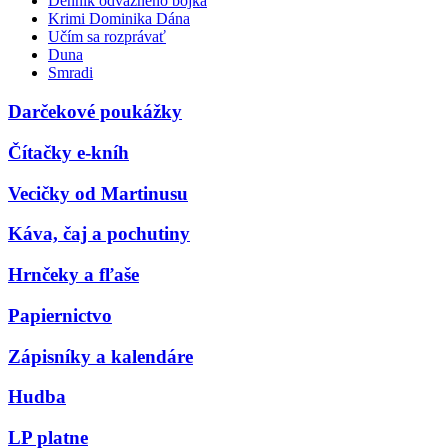
Denník odvážneho bojka
Krimi Dominika Dána
Učím sa rozprávať
Duna
Smradi
Darčekové poukážky
Čítačky e-kníh
Vecičky od Martinusu
Káva, čaj a pochutiny
Hrnčeky a fľaše
Papiernictvo
Zápisníky a kalendáre
Hudba
LP platne