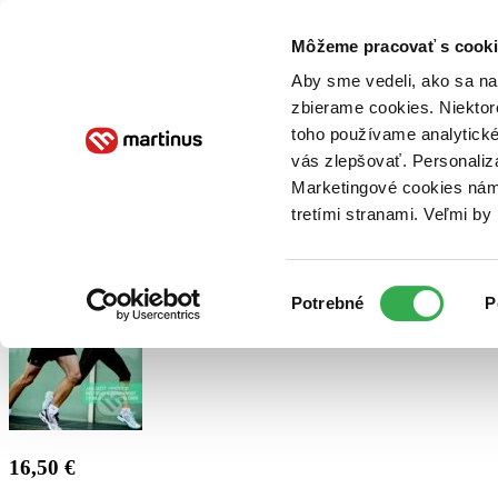
Doručenie
Kníhkupectvá
Knihovrátok
Poukážky
Knižný blog
Kontakt
Môžeme pracovať s cooki
Aby sme vedeli, ako sa na 
zbierame cookies. Niektor
E-knihy
Audioknihy
Hry
Filmy
Knihy
Doplnky
toho používame analytické
vás zlepšovať. Personaliz
Vyhľadávanie
Marketingové cookies nám 
tretími stranami. Veľmi b
Prihlásiť
Výber
Potrebné
P
súhlasu
16,50 €