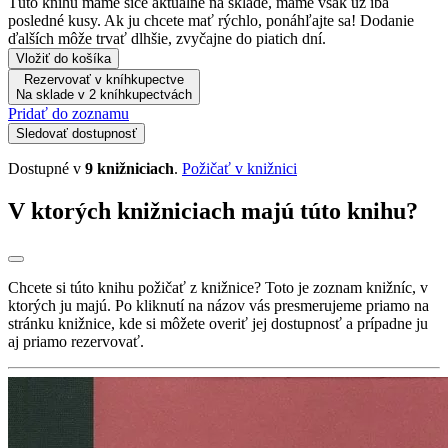
Túto knihu máme síce aktuálne na sklade, máme však už iba
posledné kusy. Ak ju chcete mať rýchlo, ponáhľajte sa! Dodanie
ďalších môže trvať dlhšie, zvyčajne do piatich dní.
Vložiť do košíka
Rezervovať v kníhkupectve
Na sklade v 2 kníhkupectvách
Pridať do zoznamu
Sledovať dostupnosť
Dostupné v
9 knižniciach
.
Požičať v knižnici
V ktorých knižniciach majú túto knihu?
Chcete si túto knihu požičať z knižnice? Toto je zoznam knižníc, v
ktorých ju majú. Po kliknutí na názov vás presmerujeme priamo na
stránku knižnice, kde si môžete overiť jej dostupnosť a prípadne ju
aj priamo rezervovať.