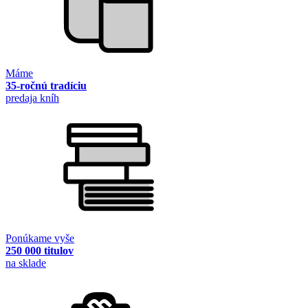
Máme
35-ročnú tradíciu
predaja kníh
Ponúkame vyše
250 000 titulov
na sklade