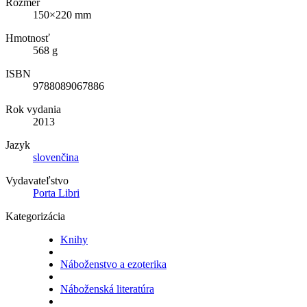
Rozmer
150×220 mm
Hmotnosť
568 g
ISBN
9788089067886
Rok vydania
2013
Jazyk
slovenčina
Vydavateľstvo
Porta Libri
Kategorizácia
Knihy
Náboženstvo a ezoterika
Náboženská literatúra