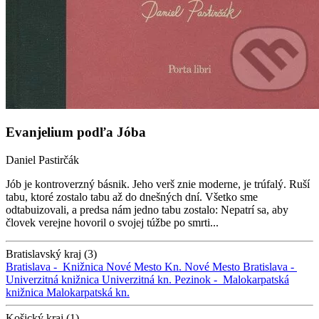
Evanjelium podľa Jóba
Daniel Pastirčák
Jób je kontroverzný básnik. Jeho verš znie moderne, je trúfalý. Ruší
tabu, ktoré zostalo tabu až do dnešných dní. Všetko sme
odtabuizovali, a predsa nám jedno tabu zostalo: Nepatrí sa, aby
človek verejne hovoril o svojej túžbe po smrti...
Bratislavský kraj (3)
Bratislava -
Knižnica Nové Mesto
Kn. Nové Mesto
Bratislava -
Univerzitná knižnica
Univerzitná kn.
Pezinok -
Malokarpatská
knižnica
Malokarpatská kn.
Košický kraj (1)