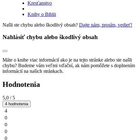
Kresťanstvo
Knihy o Biblii
Našli ste chybu alebo škodlivý obsah?
Dajte nám, prosím, vedieť!
Nahlásiť chybu alebo škodlivý obsah
Máte o knihe viac informácií ako je na tejto stránke alebo ste našli
chybu? Budeme vám veľmi vďační, ak nám pomôžete s doplnením
informácií na našich stránkach.
Hodnotenia
5,0
/ 5
4 hodnotenia
4
0
0
0
0