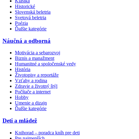
Klasika
Historické
Slovenská beletria
Svetová beletria
Poézia
Ďalšie kategórie
Náučná a odborná
Motivácia a sebarozvoj
Biznis a manažment
Humanitné a spoločenské vedy
História
Životopisy a reportáže
Vzťahy a rodina
Zdravie a životný štýl
Počítače a internet
Hobby
Umenie a dizajn
Ďalšie kategórie
Deti a mládež
Knihorad – poradca kníh pre deti
Pre najmenších