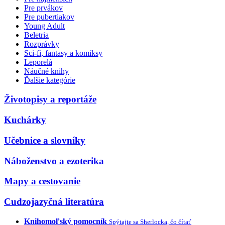
Pre prvákov
Pre pubertiakov
Young Adult
Beletria
Rozprávky
Sci-fi, fantasy a komiksy
Leporelá
Náučné knihy
Ďalšie kategórie
Životopisy a reportáže
Kuchárky
Učebnice a slovníky
Náboženstvo a ezoterika
Mapy a cestovanie
Cudzojazyčná literatúra
Knihomoľský pomocník
Spýtajte sa Sherlocka, čo čítať