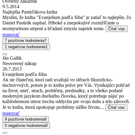
Overený zákazník
9.5.2014
Najlepšia Pastirčákova kniha
Myslím, že kniha "Evanjelium podľa Jóba" je zatiaľ to najlepšie, čo
Daniel Pastirák napísal. Hlboké a znepokojivé rozmýšľanie o
nezmyselnom utrpení a hľadaní zmyslu napriek tomu.
Čítať viac
reagovať
7 pozitívne hodnotenia
7
1 negatívne hodnotenie
1
Ján Gallik
Neoverený nákup
26.7.2013
Evanjelium podľa Jóba
Ak ste čitateľmi, ktorí radi uvažujú vo sférach filozoficko-
duchovvných, potom je to kniha práve pre Vás. Vynikajúci pohľad
na život, smrť, strach, problémy, predsudky, a to všetko podané
moderným jazykom dnešného človeka, ktorý potrebuje nájsť po
každodennom strese trochu oddychu pre svoju dušu a telo zároveň.
Je to kniha, ktorá upokojuje problémy nášho života....
Čítať viac
reagovať
9 pozitívne hodnotenia
9
0 negatívne hodnotenia
0