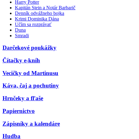
Harry Potter
Kapitán Stein a Notár Barbarič
Denník odvážneho bojka
Krimi Dominika Dána
Učím sa rozprávať
Duna
Smradi
Darčekové poukážky
Čítačky e-kníh
Vecičky od Martinusu
Káva, čaj a pochutiny
Hrnčeky a fľaše
Papiernictvo
Zápisníky a kalendáre
Hudba