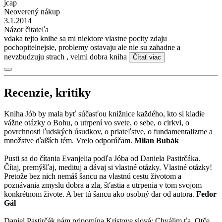
jcap
Neoverený nákup
3.1.2014
Názor čitateľa
vdaka tejto knihe sa mi niektore vlastne pocity zdaju
pochopitelnejsie, problemy ostavaju ale nie su zahadne a
nevzbudzuju strach , velmi dobra kniha
Čítať viac
Recenzie, kritiky
Kniha Jób by mala byť súčasťou knižnice každého, kto si kladie
vážne otázky o Bohu, o utrpení vo svete, o sebe, o cirkvi, o
povrchnosti ľudských úsudkov, o priateľstve, o fundamentalizme a
množstve ďalších tém. Vrelo odporúčam.
Milan Bubák
Pusti sa do čítania Evanjelia podľa Jóba od Daniela Pastirčáka.
Čítaj, premýšľaj, medituj a dávaj si vlastné otázky. Vlastné otázky!
Pretože bez nich nemáš šancu na vlastnú cestu životom a
poznávania zmyslu dobra a zla, šťastia a utrpenia v tom svojom
konkrétnom živote. A ber tú šancu ako osobný dar od autora.
Fedor
Gál
Daniel Pastirčák nám pripomína Kristove slová: Chválim ťa, Otče,