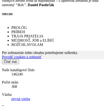
všetkých zbraní sveta tá najsilnejšia – Cófarovou zbraňou je totiž
samotný “Boh”.
Daniel Pastirčák
OBSAH
PROLÓG
PRÍBEH
TRAJA PRIATELIA
MÚDROSŤ, JÓB a ELÍHÚ
BOŽÍ HLAVOLAM
Pre zobrazenie tohto obsahu potrebujeme sušienky.
Povoliť cookies a zobraziť
Čítať viac
Naše katalógové číslo
146249
Počet strán
368
Väzba
pevná väzba