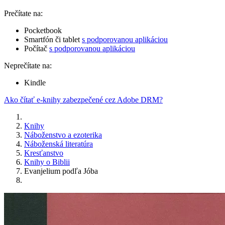
Prečítate na:
Pocketbook
Smartfón či tablet
s podporovanou aplikáciou
Počítač
s podporovanou aplikáciou
Neprečítate na:
Kindle
Ako čítať e-knihy zabezpečené cez Adobe DRM?
Knihy
Náboženstvo a ezoterika
Náboženská literatúra
Kresťanstvo
Knihy o Biblii
Evanjelium podľa Jóba