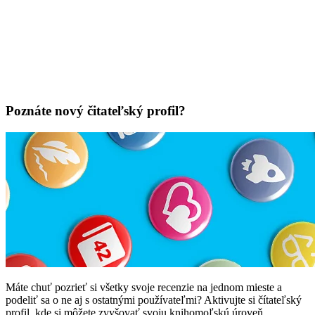
Poznáte nový čitateľský profil?
Máte chuť pozrieť si všetky svoje recenzie na jednom mieste a
podeliť sa o ne aj s ostatnými používateľmi? Aktivujte si čítateľský
profil, kde si môžete zvyšovať svoju knihomoľskú úroveň.