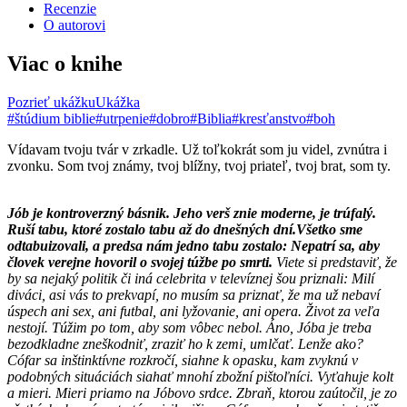
Recenzie
O autorovi
Viac o knihe
Pozrieť ukážku
Ukážka
#štúdium biblie
#utrpenie
#dobro
#Biblia
#kresťanstvo
#boh
Vídavam tvoju tvár v zrkadle. Už toľkokrát som ju videl, zvnútra i
zvonku. Som tvoj známy, tvoj blížny, tvoj priateľ, tvoj brat, som ty.
Jób je kontroverzný básnik. Jeho verš znie moderne, je trúfalý.
Ruší tabu, ktoré zostalo tabu až do dnešných dní.Všetko sme
odtabuizovali, a predsa nám jedno tabu zostalo: Nepatrí sa, aby
človek verejne hovoril o svojej túžbe po smrti.
Viete si predstaviť, že
by sa nejaký politik či iná celebrita v televíznej šou priznali: Milí
diváci, asi vás to prekvapí, no musím sa priznať, že ma už nebaví
úspech ani sex, ani futbal, ani lyžovanie, ani opera. Život za veľa
nestojí. Túžim po tom, aby som vôbec nebol. Áno, Jóba je treba
bezodkladne zneškodniť, zraziť ho k zemi, umlčať. Lenže ako?
Cófar sa inštinktívne rozkročí, siahne k opasku, kam zvyknú v
podobných situáciách siahať mnohí zbožní pištoľníci. Vyťahuje kolt
a mieri. Mieri priamo na Jóbovo srdce. Zbraň, ktorou zaútočil, je zo