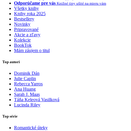
Odporúčame pre vás
Knižné tipy ušité na mieru vám
Všetky knihy
Knihy roka 2025
Bestsellery
Novinky
Pripravované
Akcie a zľavy
Kolekcie
BookTok
Mám záujem o titul
Top autori
Dominik Dán
Julie Caplin
Rebecca Yarros
Ana Huang
Sarah J. Maas
Táňa Keleová Vasilková
Lucinda Riley
Top série
Romantické úteky