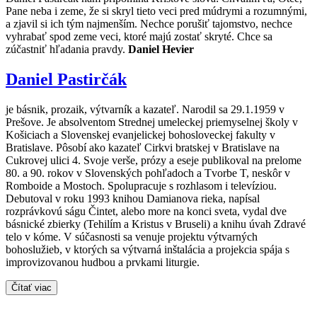
Pane neba i zeme, že si skryl tieto veci pred múdrymi a rozumnými,
a zjavil si ich tým najmenším. Nechce porušiť tajomstvo, nechce
vyhrabať spod zeme veci, ktoré majú zostať skryté. Chce sa
zúčastniť hľadania pravdy.
Daniel Hevier
Daniel Pastirčák
je básnik, prozaik, výtvarník a kazateľ. Narodil sa 29.1.1959 v
Prešove. Je absolventom Strednej umeleckej priemyselnej školy v
Košiciach a Slovenskej evanjelickej bohosloveckej fakulty v
Bratislave. Pôsobí ako kazateľ Cirkvi bratskej v Bratislave na
Cukrovej ulici 4. Svoje verše, prózy a eseje publikoval na prelome
80. a 90. rokov v Slovenských pohľadoch a Tvorbe T, neskôr v
Romboide a Mostoch. Spolupracuje s rozhlasom i televíziou.
Debutoval v roku 1993 knihou Damianova rieka, napísal
rozprávkovú ságu Čintet, alebo more na konci sveta, vydal dve
básnické zbierky (Tehilím a Kristus v Bruseli) a knihu úvah Zdravé
telo v kóme. V súčasnosti sa venuje projektu výtvarných
bohoslužieb, v ktorých sa výtvarná inštalácia a projekcia spája s
improvizovanou hudbou a prvkami liturgie.
Čítať viac