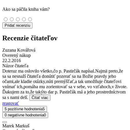
Ako sa páčila kniha vám?
Pridať recenziu
Recenzie čitateľov
Zuzana Kovářová
Overený nákup
22.2.2016
Názor čitateľa
Doteraz ma oslovilo všetko,čo p. Pastirčák napísal.Najmä preto,že
sa sa nesnaží čitateľa donútiť pozerať sa na Božie pravdy jeho
očami,ale kladie otázky,núti premýšľať,a tak umožňuje čitateľovi
vnímať ich,pomáha mu zorientovať sa v sebe, vo vzťahoch,v živote.
Ďakujem za to,že takýto dar p. Pastirčák má a jeho prostredníctvom
sa s nami delí.
Čítať viac
reagovať
5 pozitívne hodnotenia
5
0 negatívne hodnotenia
0
Marek Markuš