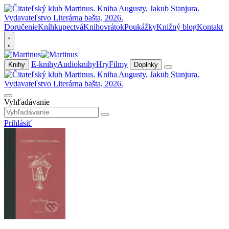
Doručenie
Kníhkupectvá
Knihovrátok
Poukážky
Knižný blog
Kontakt
E-knihy
Audioknihy
Hry
Filmy
Knihy
Doplnky
Vyhľadávanie
Prihlásiť