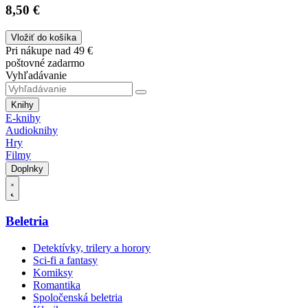
8,50 €
Vložiť do košíka
Pri nákupe nad 49 €
poštovné zadarmo
Vyhľadávanie
Knihy
E-knihy
Audioknihy
Hry
Filmy
Doplnky
Beletria
Detektívky, trilery a horory
Sci-fi a fantasy
Komiksy
Romantika
Spoločenská beletria