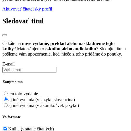
Aktivovať čitateľský profil
Sledovať titul
Čakáte na
nové vydanie, preklad alebo naskladnenie tejto
knihy
? Máte záujem o
e-knihu alebo audioknihu
? Sledujte titul a
pošleme vám upozornenie, keď niečo z toho pridáme do ponuky.
E-mail
Zaujíma ma
len toto vydanie
aj iné vydania (v jazyku slovenčina)
aj iné vydania (v akomkoľvek jazyku)
Vo formáte
Kniha (vrátane čítaných)