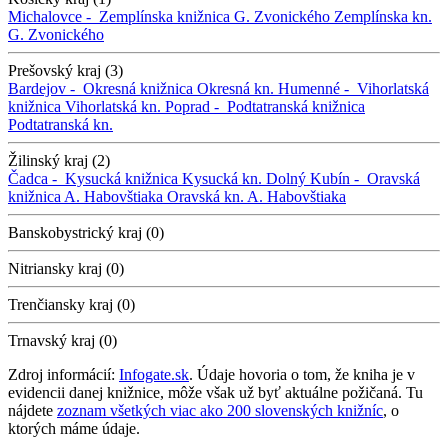
Michalovce -
Zemplínska knižnica G. Zvonického
Zemplínska kn.
G. Zvonického
Prešovský kraj (3)
Bardejov -
Okresná knižnica
Okresná kn.
Humenné -
Vihorlatská
knižnica
Vihorlatská kn.
Poprad -
Podtatranská knižnica
Podtatranská kn.
Žilinský kraj (2)
Čadca -
Kysucká knižnica
Kysucká kn.
Dolný Kubín -
Oravská
knižnica A. Habovštiaka
Oravská kn. A. Habovštiaka
Banskobystrický kraj (0)
Nitriansky kraj (0)
Trenčiansky kraj (0)
Trnavský kraj (0)
Zdroj informácií:
Infogate.sk
. Údaje hovoria o tom, že kniha je v
evidencii danej knižnice, môže však už byť aktuálne požičaná. Tu
nájdete
zoznam všetkých viac ako 200 slovenských knižníc
, o
ktorých máme údaje.