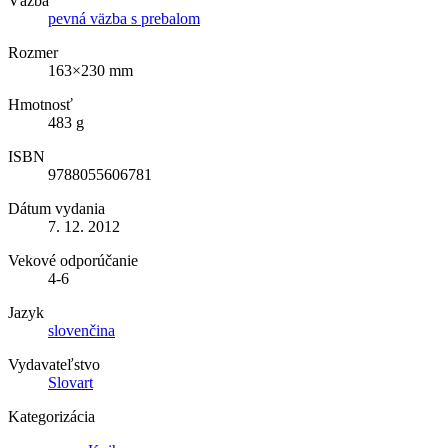
Väzba
pevná väzba s prebalom
Rozmer
163×230 mm
Hmotnosť
483 g
ISBN
9788055606781
Dátum vydania
7. 12. 2012
Vekové odporúčanie
4-6
Jazyk
slovenčina
Vydavateľstvo
Slovart
Kategorizácia