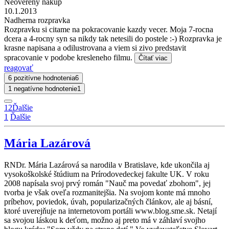
Neoverený nákup
10.1.2013
Nadherna rozpravka
Rozpravku si citame na pokracovanie kazdy vecer. Moja 7-rocna
dcera a 4-rocny syn sa nikdy tak netesili do postele :-) Rozpravka je
krasne napisana a odilustrovana a viem si zivo predstavit
spracovanie v podobe kresleneho filmu.
Čítať viac
reagovať
6 pozitívne hodnotenia
6
1 negatívne hodnotenie
1
1
2
Ďalšie
1
Ďalšie
Mária Lazárová
RNDr. Mária Lazárová sa narodila v Bratislave, kde ukončila aj
vysokoškolské štúdium na Prírodovedeckej fakulte UK. V roku
2008 napísala svoj prvý román "Nauč ma povedať zbohom", jej
tvorba je však oveľa rozmanitejšia. Na svojom konte má mnoho
príbehov, poviedok, úvah, popularizačných článkov, ale aj básní,
ktoré uverejňuje na internetovom portáli www.blog.sme.sk. Netají
sa svojou láskou k deťom, možno aj preto má v záhlaví svojho