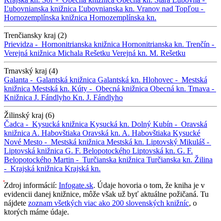
Ľubovnianska knižnica
Ľubovnianska kn.
Vranov nad Topľou -
Hornozemplínska knižnica
Hornozemplínska kn.
Trenčiansky kraj (2)
Prievidza -
Hornonitrianska knižnica
Hornonitrianska kn.
Trenčín -
Verejná knižnica Michala Rešetku
Verejná kn. M. Rešetku
Trnavský kraj (4)
Galanta -
Galantská knižnica
Galantská kn.
Hlohovec -
Mestská
knižnica
Mestská kn.
Kúty -
Obecná knižnica
Obecná kn.
Trnava -
Knižnica J. Fándlyho
Kn. J. Fándlyho
Žilinský kraj (6)
Čadca -
Kysucká knižnica
Kysucká kn.
Dolný Kubín -
Oravská
knižnica A. Habovštiaka
Oravská kn. A. Habovštiaka
Kysucké
Nové Mesto -
Mestská knižnica
Mestská kn.
Liptovský Mikuláš -
Liptovská knižnica G. F. Belopotockého
Liptovská kn. G. F.
Belopotockého
Martin -
Turčianska knižnica
Turčianska kn.
Žilina
-
Krajská knižnica
Krajská kn.
Zdroj informácií:
Infogate.sk
. Údaje hovoria o tom, že kniha je v
evidencii danej knižnice, môže však už byť aktuálne požičaná. Tu
nájdete
zoznam všetkých viac ako 200 slovenských knižníc
, o
ktorých máme údaje.