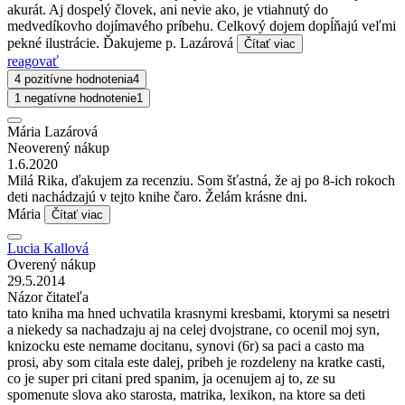
akurát. Aj dospelý človek, ani nevie ako, je vtiahnutý do
medvedíkovho dojímavého príbehu. Celkový dojem dopĺňajú veľmi
pekné ilustrácie. Ďakujeme p. Lazárová
Čítať viac
reagovať
4 pozitívne hodnotenia
4
1 negatívne hodnotenie
1
Mária Lazárová
Neoverený nákup
1.6.2020
Milá Rika, ďakujem za recenziu. Som šťastná, že aj po 8-ich rokoch
deti nachádzajú v tejto knihe čaro. Želám krásne dni.
Mária
Čítať viac
Lucia Kallová
Overený nákup
29.5.2014
Názor čitateľa
tato kniha ma hned uchvatila krasnymi kresbami, ktorymi sa nesetri
a niekedy sa nachadzaju aj na celej dvojstrane, co ocenil moj syn,
knizocku este nemame docitanu, synovi (6r) sa paci a casto ma
prosi, aby som citala este dalej, pribeh je rozdeleny na kratke casti,
co je super pri citani pred spanim, ja ocenujem aj to, ze su
spomenute slova ako starosta, matrika, lexikon, na ktore sa deti