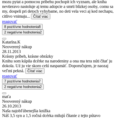
mozu pytat a pomocou pribehu pochopit ich vyznam, ale kniha
nevtieravo nastoluje aj temu adopcie a smrti blizkej osoby, comu sa
my, dospeli pri detoch vyhybame, no deti vela veci aj ked nechapu,
citlivo vnimaju...
Čítať viac
reagovať
8 pozitívne hodnotenia
8
2 negatívne hodnotenia
2
Katarína.K
Neoverený nákup
28.11.2013
Krásny príbeh, krásne obrázky
Knihu som kúpila dcérke na narodeniny a ona ma tera núti čítať ju
dokola. Uź ju vie skoro celú naspamäť. Doporučujem, je naozaj
veľmi pekná.
Čítať viac
reagovať
7 pozitívne hodnotenia
7
2 negatívne hodnotenia
2
maťa
Neoverený nákup
26.10.2013
Naša najobľúbenejšia knižka
Náš 3,5 syn a 1,5 ročná dcérka milujú čítanie z tejto pútavo