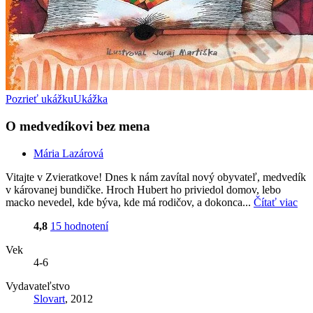
Pozrieť ukážku
Ukážka
O medvedíkovi bez mena
Mária Lazárová
Vitajte v Zvieratkove! Dnes k nám zavítal nový obyvateľ, medvedík
v károvanej bundičke. Hroch Hubert ho priviedol domov, lebo
macko nevedel, kde býva, kde má rodičov, a dokonca...
Čítať viac
4,8
15 hodnotení
Vek
4-6
Vydavateľstvo
Slovart
, 2012