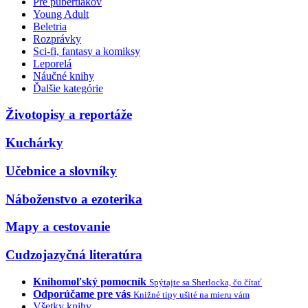
Pre pubertiakov
Young Adult
Beletria
Rozprávky
Sci-fi, fantasy a komiksy
Leporelá
Náučné knihy
Ďalšie kategórie
Životopisy a reportáže
Kuchárky
Učebnice a slovníky
Náboženstvo a ezoterika
Mapy a cestovanie
Cudzojazyčná literatúra
Knihomoľský pomocník
Spýtajte sa Sherlocka, čo čítať
Odporúčame pre vás
Knižné tipy ušité na mieru vám
Všetky knihy