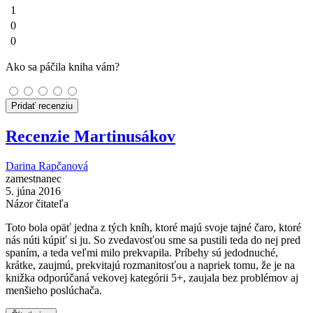
1
0
0
Ako sa páčila kniha vám?
Pridať recenziu
Recenzie Martinusákov
Darina Rapčanová
zamestnanec
5. júna 2016
Názor čitateľa
Toto bola opäť jedna z tých kníh, ktoré majú svoje tajné čaro, ktoré
nás núti kúpiť si ju. So zvedavosťou sme sa pustili teda do nej pred
spaním, a teda veľmi milo prekvapila. Príbehy sú jedodnuché,
krátke, zaujmú, prekvitajú rozmanitosťou a napriek tomu, že je na
knižka odporúčaná vekovej kategórii 5+, zaujala bez problémov aj
menšieho poslúchača.