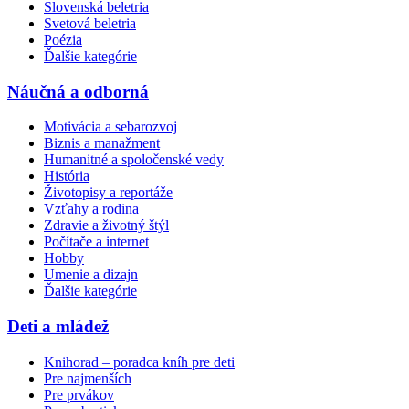
Slovenská beletria
Svetová beletria
Poézia
Ďalšie kategórie
Náučná a odborná
Motivácia a sebarozvoj
Biznis a manažment
Humanitné a spoločenské vedy
História
Životopisy a reportáže
Vzťahy a rodina
Zdravie a životný štýl
Počítače a internet
Hobby
Umenie a dizajn
Ďalšie kategórie
Deti a mládež
Knihorad – poradca kníh pre deti
Pre najmenších
Pre prvákov