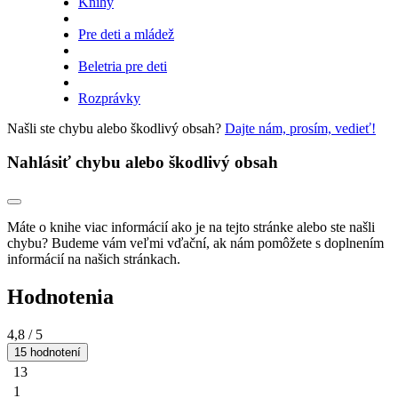
Knihy
Pre deti a mládež
Beletria pre deti
Rozprávky
Našli ste chybu alebo škodlivý obsah?
Dajte nám, prosím, vedieť!
Nahlásiť chybu alebo škodlivý obsah
Máte o knihe viac informácií ako je na tejto stránke alebo ste našli
chybu? Budeme vám veľmi vďační, ak nám pomôžete s doplnením
informácií na našich stránkach.
Hodnotenia
4,8
/ 5
15 hodnotení
13
1