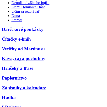
Denník odvážneho bojka
Krimi Dominika Dána
Učím sa rozprávať
Duna
Smradi
Darčekové poukážky
Čítačky e-kníh
Vecičky od Martinusu
Káva, čaj a pochutiny
Hrnčeky a fľaše
Papiernictvo
Zápisníky a kalendáre
Hudba