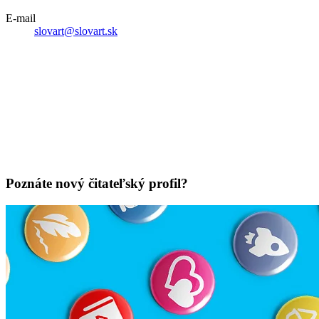
E-mail
slovart@slovart.sk
Poznáte nový čitateľský profil?