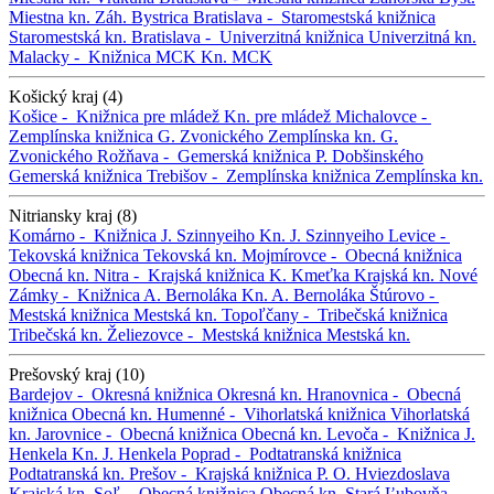
Miestna kn. Záh. Bystrica
Bratislava -
Staromestská knižnica
Staromestská kn.
Bratislava -
Univerzitná knižnica
Univerzitná kn.
Malacky -
Knižnica MCK
Kn. MCK
Košický kraj (4)
Košice -
Knižnica pre mládež
Kn. pre mládež
Michalovce -
Zemplínska knižnica G. Zvonického
Zemplínska kn. G.
Zvonického
Rožňava -
Gemerská knižnica P. Dobšinského
Gemerská knižnica
Trebišov -
Zemplínska knižnica
Zemplínska kn.
Nitriansky kraj (8)
Komárno -
Knižnica J. Szinnyeiho
Kn. J. Szinnyeiho
Levice -
Tekovská knižnica
Tekovská kn.
Mojmírovce -
Obecná knižnica
Obecná kn.
Nitra -
Krajská knižnica K. Kmeťka
Krajská kn.
Nové
Zámky -
Knižnica A. Bernoláka
Kn. A. Bernoláka
Štúrovo -
Mestská knižnica
Mestská kn.
Topoľčany -
Tribečská knižnica
Tribečská kn.
Želiezovce -
Mestská knižnica
Mestská kn.
Prešovský kraj (10)
Bardejov -
Okresná knižnica
Okresná kn.
Hranovnica -
Obecná
knižnica
Obecná kn.
Humenné -
Vihorlatská knižnica
Vihorlatská
kn.
Jarovnice -
Obecná knižnica
Obecná kn.
Levoča -
Knižnica J.
Henkela
Kn. J. Henkela
Poprad -
Podtatranská knižnica
Podtatranská kn.
Prešov -
Krajská knižnica P. O. Hviezdoslava
Krajská kn.
Soľ -
Obecná knižnica
Obecná kn.
Stará Ľubovňa -