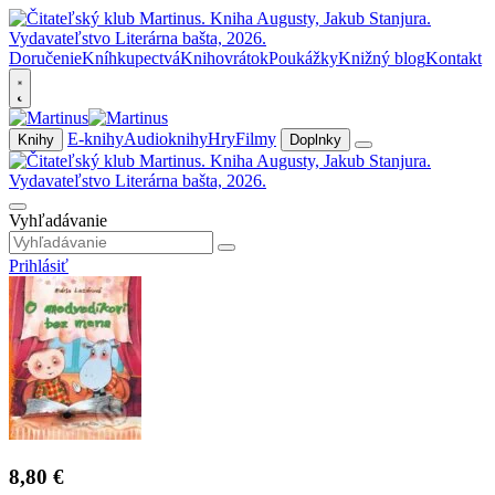
Doručenie
Kníhkupectvá
Knihovrátok
Poukážky
Knižný blog
Kontakt
E-knihy
Audioknihy
Hry
Filmy
Knihy
Doplnky
Vyhľadávanie
Prihlásiť
8,80 €