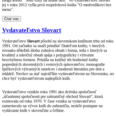
blogu krédo: "Som vždy na strane detí." Vo vydavateľstve Slovart
jej v roku 2012 vyšla prvá rozprávková kniha "O medvedíkovi bez
mena".
Čítať viac
Vydavateľstvo Slovart
Vydavateľstvo
Slovart
pôsobí na slovenskom knižnom trhu od roku
1991. Od začiatku sa snaží prinášať čitateľom knihy, v ktorých
rovnako dôležitú úlohu zohráva obsah i forma, teda v ktorých sa
kvalitný a náročný obsah spája s polygraficky i výtvarne
bezchybnou formou. Prináša na knižný trh hodnotné knihy
popredných slovenských i svetových spisovateľov, monografie
špičkových výtvarných umelcov i modernú literatúru pre deti a
mládež. Nechce sa stať najväčším vydavateľstvom na Slovensku, no
chce byť vydavateľstvom najlepších kníh.
Vydavateľstvo vzniklo roku 1991 ako dcérska spoločnosť
„účastinnej spoločnosti pre zahraničný obchod Slovart“, ktorá
existovala od roku 1970. V čase vzniku sa vydavateľstvo
zameriavalo na vývoz kníh do zahraničia, neskôr postupne na
vydávanie kníh v slovenčine a češtine.