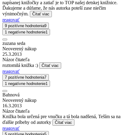
napísanej knižočky a zatiaľ je to TOP našej detskej knižnice.
Ďakujeme a dúfame, že nás autorka poteší zase niečím
výnimočným.
Čítať viac
reagovať
9 pozitívne hodnotenia
9
1 negatívne hodnotenie
1
zuzana seda
Neoverený nákup
25.3.2013
Názor čitateľa
roztomilá knižka :)
Čítať viac
reagovať
7 pozitívne hodnotenia
7
1 negatívne hodnotenie
1
Bahnová
Neoverený nákup
16.3.2013
Názor čitateľa
Knižka bola určená pre vnučku a tá bola nadšená, Teším sa na
ďalšie príbehy od autorky
Čítať viac
reagovať
5 pozitívne hodnotenia
5