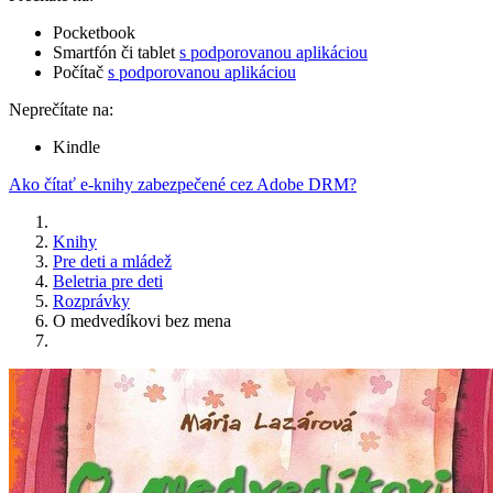
Pocketbook
Smartfón či tablet
s podporovanou aplikáciou
Počítač
s podporovanou aplikáciou
Neprečítate na:
Kindle
Ako čítať e-knihy zabezpečené cez Adobe DRM?
Knihy
Pre deti a mládež
Beletria pre deti
Rozprávky
O medvedíkovi bez mena