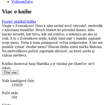
Vydavateľstvo
Viac o knihe
Pozrieť ukážku
Ukážka
Vitajte v Zvieratkove! Dnes k nám zavítal nový obyvateľ, medvedík
v károvanej bundičke. Hroch Hubert ho priviedol domov, lebo
macko nevedel, kde býva, kde má rodičov, a dokonca ani ako sa
volá. A to v Zvieratkove nejde, každý musí mať v matrike zapísané
svoje meno. Treba k tomu pristupovať veľmi zodpovedne. A kto mu
pomôže vybrať vhodné meno? Hlavnú úlohu zohrá mačka Malvína.
Na medvedíkovu počesť usporiada slávnosť, na ktorú zavíta aj
vzácna návšteva.
Knižku ilustroval Juraj Martiška a je vhodná pre čitateľov od 6
rokov.
Čítať viac
Naše katalógové číslo
135929
Počet strán
104