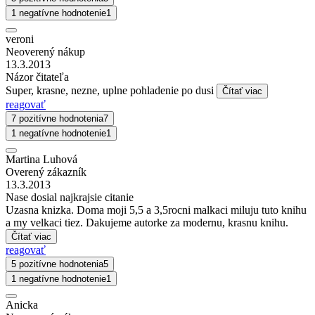
1 negatívne hodnotenie
1
veroni
Neoverený nákup
13.3.2013
Názor čitateľa
Super, krasne, nezne, uplne pohladenie po dusi
Čítať viac
reagovať
7 pozitívne hodnotenia
7
1 negatívne hodnotenie
1
Martina Luhová
Overený zákazník
13.3.2013
Nase dosial najkrajsie citanie
Uzasna knizka. Doma moji 5,5 a 3,5rocni malkaci miluju tuto knihu
a my velkaci tiez. Dakujeme autorke za modernu, krasnu knihu.
Čítať viac
reagovať
5 pozitívne hodnotenia
5
1 negatívne hodnotenie
1
Anicka