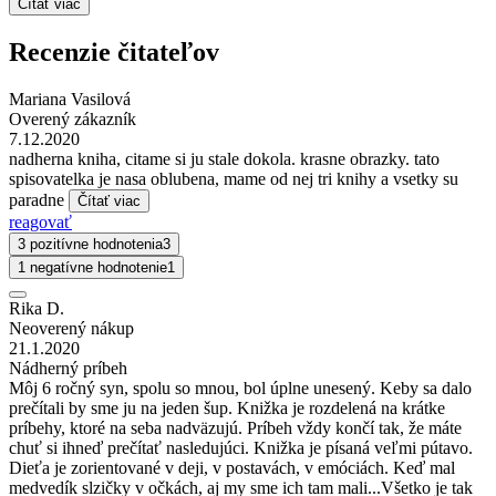
Čítať viac
Recenzie čitateľov
Mariana Vasilová
Overený zákazník
7.12.2020
nadherna kniha, citame si ju stale dokola. krasne obrazky. tato
spisovatelka je nasa oblubena, mame od nej tri knihy a vsetky su
paradne
Čítať viac
reagovať
3 pozitívne hodnotenia
3
1 negatívne hodnotenie
1
Rika D.
Neoverený nákup
21.1.2020
Nádherný príbeh
Môj 6 ročný syn, spolu so mnou, bol úplne unesený. Keby sa dalo
prečítali by sme ju na jeden šup. Knižka je rozdelená na krátke
príbehy, ktoré na seba nadväzujú. Príbeh vždy končí tak, že máte
chuť si ihneď prečítať nasledujúci. Knižka je písaná veľmi pútavo.
Dieťa je zorientované v deji, v postavách, v emóciách. Keď mal
medvedík slzičky v očkách, aj my sme ich tam mali...Všetko je tak