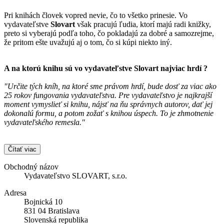
Pri knihách človek vopred nevie, čo to všetko prinesie. Vo
vydavateľstve
Slovart
však pracujú ľudia, ktorí majú radi knižky,
preto si vyberajú podľa toho, čo pokladajú za dobré a samozrejme,
že pritom ešte uvažujú aj o tom, čo si kúpi niekto iný.
A na ktorú knihu sú vo vydavateľstve
Slovart
najviac hrdí ?
"Určite tých kníh, na ktoré sme právom hrdí, bude dosť za viac ako
25 rokov fungovania vydavateľstva. Pre vydavateľstvo je najkrajší
moment vymyslieť si knihu, nájsť na ňu správnych autorov, dať jej
dokonalú formu, a potom zožať s knihou úspech. To je zhmotnenie
vydavateľského remesla."
Čítať viac
Obchodný názov
Vydavateľstvo SLOVART, s.r.o.
Adresa
Bojnická 10
831 04 Bratislava
Slovenská republika