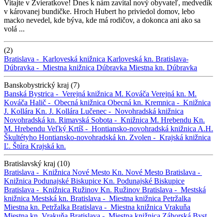
Vitajte v Zvieratkove! Dnes k nám zavítal nový obyvateľ, medvedík
v károvanej bundičke. Hroch Hubert ho priviedol domov, lebo
macko nevedel, kde býva, kde má rodičov, a dokonca ani ako sa
volá ...
(2)
Bratislava -
Karloveská knižnica
Karloveská kn.
Bratislava-
Dúbravka -
Miestna knižnica Dúbravka
Miestna kn. Dúbravka
Banskobystrický kraj (7)
Banská Bystrica -
Verejná knižnica M. Kováča
Verejná kn. M.
Kováča
Halič -
Obecná knižnica
Obecná kn.
Kremnica -
Knižnica
J. Kollára
Kn. J. Kollára
Lučenec -
Novohradská knižnica
Novohradská kn.
Rimavská Sobota -
Knižnica M. Hrebendu
Kn.
M. Hrebendu
Veľký Krtíš -
Hontiansko-novohradská knižnica A.H.
Škultétyho
Hontiansko-novohradská kn.
Zvolen -
Krajská knižnica
Ľ. Štúra
Krajská kn.
Bratislavský kraj (10)
Bratislava -
Knižnica Nové Mesto
Kn. Nové Mesto
Bratislava -
Knižnica Podunajské Biskupice
Kn. Podunajské Biskupice
Bratislava -
Knižnica Ružinov
Kn. Ružinov
Bratislava -
Mestská
knižnica
Mestská kn.
Bratislava -
Miestna knižnica Petržalka
Miestna kn. Petržalka
Bratislava -
Miestna knižnica Vrakuňa
Miestna kn. Vrakuňa
Bratislava -
Miestna knižnica Záhorská Byst.