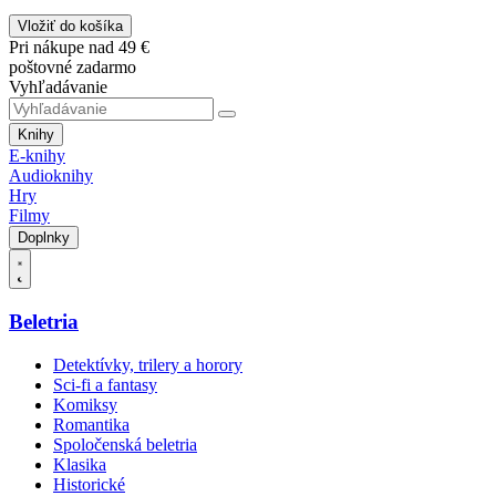
Vložiť do košíka
Pri nákupe nad 49 €
poštovné zadarmo
Vyhľadávanie
Knihy
E-knihy
Audioknihy
Hry
Filmy
Doplnky
Beletria
Detektívky, trilery a horory
Sci-fi a fantasy
Komiksy
Romantika
Spoločenská beletria
Klasika
Historické