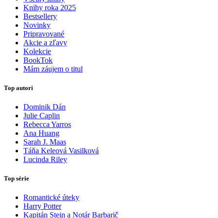
Knihy roka 2025
Bestsellery
Novinky
Pripravované
Akcie a zľavy
Kolekcie
BookTok
Mám záujem o titul
Top autori
Dominik Dán
Julie Caplin
Rebecca Yarros
Ana Huang
Sarah J. Maas
Táňa Keleová Vasilková
Lucinda Riley
Top série
Romantické úteky
Harry Potter
Kapitán Stein a Notár Barbarič