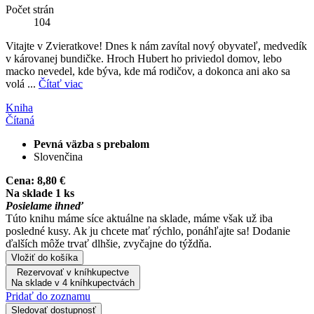
Počet strán
104
Vitajte v Zvieratkove! Dnes k nám zavítal nový obyvateľ, medvedík
v károvanej bundičke. Hroch Hubert ho priviedol domov, lebo
macko nevedel, kde býva, kde má rodičov, a dokonca ani ako sa
volá ...
Čítať viac
Kniha
Čítaná
Pevná väzba s prebalom
Slovenčina
Cena:
8,80 €
Na sklade 1 ks
Posielame ihneď
Túto knihu máme síce aktuálne na sklade, máme však už iba
posledné kusy. Ak ju chcete mať rýchlo, ponáhľajte sa! Dodanie
ďalších môže trvať dlhšie, zvyčajne do týždňa.
Vložiť do košíka
Rezervovať v kníhkupectve
Na sklade v 4 kníhkupectvách
Pridať do zoznamu
Sledovať dostupnosť