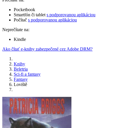
Pocketbook
Smartfón či tablet
s podporovanou aplikáciou
Počítač
s podporovanou aplikáciou
Neprečítate na:
Kindle
Ako čítať e-knihy zabezpečené cez Adobe DRM?
Knihy
Beletria
Sci-fi a fantasy
Fantasy
Loviště