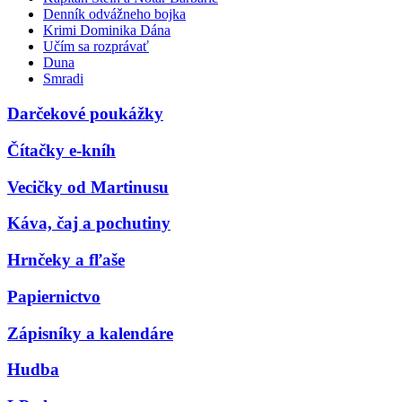
Denník odvážneho bojka
Krimi Dominika Dána
Učím sa rozprávať
Duna
Smradi
Darčekové poukážky
Čítačky e-kníh
Vecičky od Martinusu
Káva, čaj a pochutiny
Hrnčeky a fľaše
Papiernictvo
Zápisníky a kalendáre
Hudba