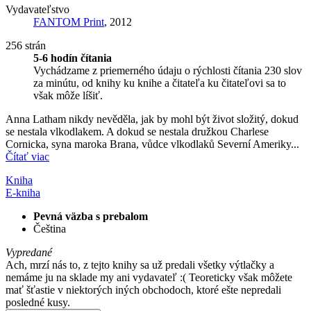
Vydavateľstvo
FANTOM Print
, 2012
256 strán
5-6 hodín čítania
Vychádzame z priemerného údaju o rýchlosti čítania 230 slov
za minútu, od knihy ku knihe a čitateľa ku čitateľovi sa to
však môže líšiť.
Anna Latham nikdy nevěděla, jak by mohl být život složitý, dokud
se nestala vlkodlakem. A dokud se nestala družkou Charlese
Cornicka, syna maroka Brana, vůdce vlkodlaků Severní Ameriky...
Čítať viac
Kniha
E-kniha
Pevná väzba s prebalom
Čeština
Vypredané
Ach, mrzí nás to, z tejto knihy sa už predali všetky výtlačky a
nemáme ju na sklade my ani vydavateľ :( Teoreticky však môžete
mať šťastie v niektorých iných obchodoch, ktoré ešte nepredali
posledné kusy.