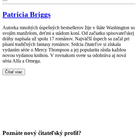
Patricia Briggs
Autorka mnohých úspešných bestsellerov žije v štáte Washington so
svojím manželom, deťmi a stádom koní. Od začiatku spisovateľskej
dráhy napísala už spolu 17 románov. Najväčší úspech sa začal pri
písaní tradičných fantasy románov. Srdcia čitateľov si získala
vydaním série o Mercy Thompson a jej popularita rástla každou
novou vydanou knihou. V rovnakom svete sa odohráva aj nová
séria Alfa a Omega.
Čítať viac
Poznáte nový čitateľský profil?