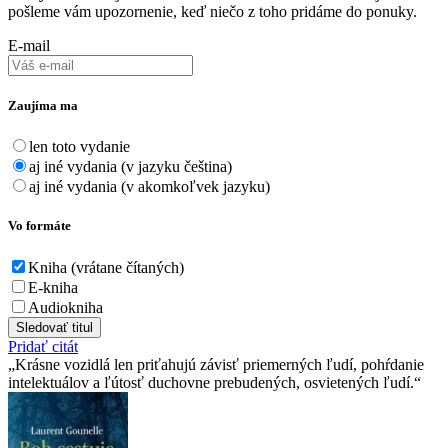
pošleme vám upozornenie, keď niečo z toho pridáme do ponuky.
E-mail
Zaujíma ma
len toto vydanie
aj iné vydania (v jazyku čeština)
aj iné vydania (v akomkoľvek jazyku)
Vo formáte
Kniha (vrátane čítaných)
E-kniha
Audiokniha
Sledovať titul
Pridať citát
Krásne vozidlá len priťahujú závisť priemerných ľudí, pohŕdanie
intelektuálov a ľútosť duchovne prebudených, osvietených ľudí.