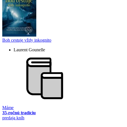
Boh cestuje vždy inkognito
Laurent Gounelle
Máme
35-ročnú tradíciu
predaja kníh