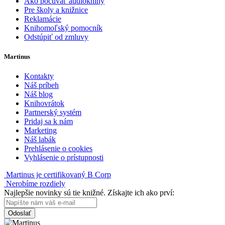
Ako počúvať audioknihy
Pre školy a knižnice
Reklamácie
Knihomoľský pomocník
Odstúpiť od zmluvy
Martinus
Kontakty
Náš príbeh
Náš blog
Knihovrátok
Partnerský systém
Pridaj sa k nám
Marketing
Náš labák
Prehlásenie o cookies
Vyhlásenie o prístupnosti
Martinus je certifikovaný B Corp
Nerobíme rozdiely
Najlepšie novinky sú tie knižné. Získajte ich ako prví:
Odoslať