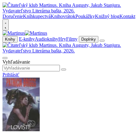
Doručenie
Kníhkupectvá
Knihovrátok
Poukážky
Knižný blog
Kontakt
E-knihy
Audioknihy
Hry
Filmy
Knihy
Doplnky
Vyhľadávanie
Prihlásiť