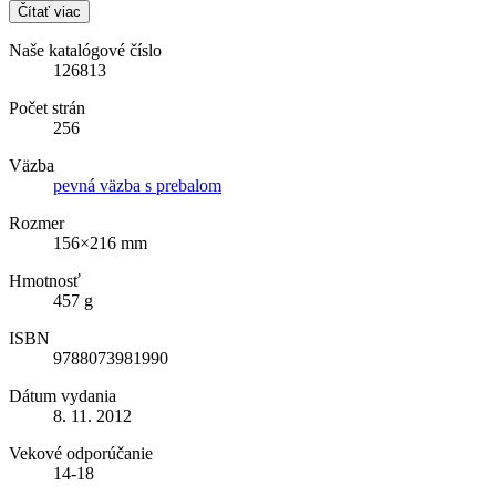
Čítať viac
Naše katalógové číslo
126813
Počet strán
256
Väzba
pevná väzba s prebalom
Rozmer
156×216 mm
Hmotnosť
457 g
ISBN
9788073981990
Dátum vydania
8. 11. 2012
Vekové odporúčanie
14-18