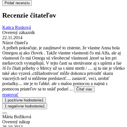
Pridať recenziu
Recenzie čitateľov
Katica Rusková
Overený zákazník
22.11.2014
Názor čitateľa
A príbeh pokračuje, je zaujímavé to zistenie, že vlastne Anna bola
Omegou aj ako človek . Takže vlastne vlastnosti čo má Alfa, ale aj
vlastnosti čo má Omega sú všeobecné vlastnosti ,ktoré sa len pri
meňavcoch vystupňujú. V tejto časti sa stretávame aj s upírmi a fae
/tí čo čítali príbehy o Mercy už sa s nimi stretli / .... aj tu nie je všetko
také ako vyzerá ,ctižiadostivosť môže dokonca privodiť skazu
viacerých než si môžeme predstaviť.... zastaviť, veci, urobiť
poriadky.... nie je to ľahké. ale s malou pomocou a najmä s
pomocou priateľov sa to snáď podarí ...
Čítať viac
reagovať
1 pozitívne hodnotenie
1
1 negatívne hodnotenie
1
Mária Božiková
Overený nákup
26.10.2013