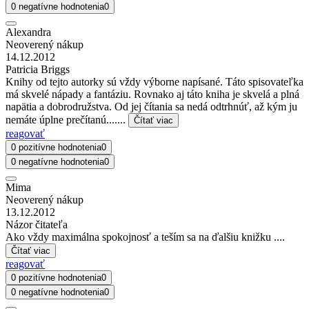
0 negatívne hodnotenia
0
Alexandra
Neoverený nákup
14.12.2012
Patricia Briggs
Knihy od tejto autorky sú vždy výborne napísané. Táto spisovateľka
má skvelé nápady a fantáziu. Rovnako aj táto kniha je skvelá a plná
napätia a dobrodružstva. Od jej čítania sa nedá odtrhnúť, až kým ju
nemáte úplne prečítanú.......
Čítať viac
reagovať
0 pozitívne hodnotenia
0
0 negatívne hodnotenia
0
Mima
Neoverený nákup
13.12.2012
Názor čitateľa
Ako vždy maximálna spokojnosť a teším sa na ďalšiu knižku ....
Čítať viac
reagovať
0 pozitívne hodnotenia
0
0 negatívne hodnotenia
0