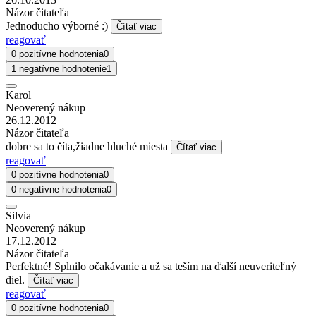
Názor čitateľa
Jednoducho výborné :)
Čítať viac
reagovať
0 pozitívne hodnotenia
0
1 negatívne hodnotenie
1
Karol
Neoverený nákup
26.12.2012
Názor čitateľa
dobre sa to číta,žiadne hluché miesta
Čítať viac
reagovať
0 pozitívne hodnotenia
0
0 negatívne hodnotenia
0
Silvia
Neoverený nákup
17.12.2012
Názor čitateľa
Perfektné! Splnilo očakávanie a už sa teším na ďalší neuveriteľný
diel.
Čítať viac
reagovať
0 pozitívne hodnotenia
0