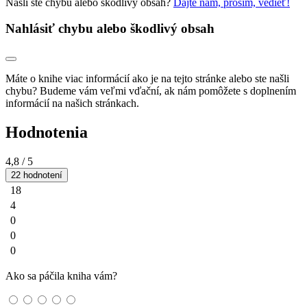
Našli ste chybu alebo škodlivý obsah?
Dajte nám, prosím, vedieť!
Nahlásiť chybu alebo škodlivý obsah
Máte o knihe viac informácií ako je na tejto stránke alebo ste našli
chybu? Budeme vám veľmi vďační, ak nám pomôžete s doplnením
informácií na našich stránkach.
Hodnotenia
4,8
/ 5
22 hodnotení
18
4
0
0
0
Ako sa páčila kniha vám?