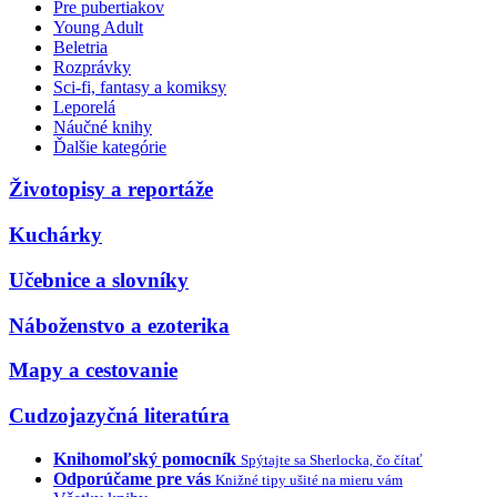
Pre pubertiakov
Young Adult
Beletria
Rozprávky
Sci-fi, fantasy a komiksy
Leporelá
Náučné knihy
Ďalšie kategórie
Životopisy a reportáže
Kuchárky
Učebnice a slovníky
Náboženstvo a ezoterika
Mapy a cestovanie
Cudzojazyčná literatúra
Knihomoľský pomocník
Spýtajte sa Sherlocka, čo čítať
Odporúčame pre vás
Knižné tipy ušité na mieru vám