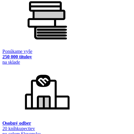
Ponúkame vyše
250 000 titulov
na sklade
Osobný odber
20 kníhkupectiev
po celom Slovensku