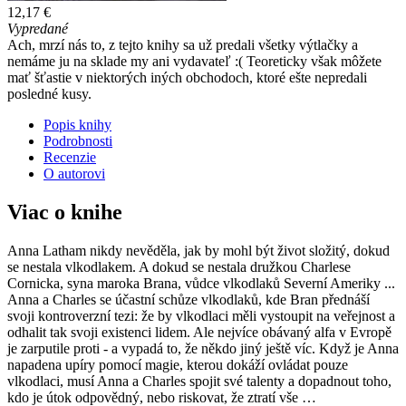
12,17 €
Vypredané
Ach, mrzí nás to, z tejto knihy sa už predali všetky výtlačky a
nemáme ju na sklade my ani vydavateľ :( Teoreticky však môžete
mať šťastie v niektorých iných obchodoch, ktoré ešte nepredali
posledné kusy.
Popis knihy
Podrobnosti
Recenzie
O autorovi
Viac o knihe
Anna Latham nikdy nevěděla, jak by mohl být život složitý, dokud
se nestala vlkodlakem. A dokud se nestala družkou Charlese
Cornicka, syna maroka Brana, vůdce vlkodlaků Severní Ameriky ...
Anna a Charles se účastní schůze vlkodlaků, kde Bran přednáší
svoji kontroverzní tezi: že by vlkodlaci měli vystoupit na veřejnost a
odhalit tak svoji existenci lidem. Ale nejvíce obávaný alfa v Evropě
je zarputile proti - a vypadá to, že někdo jiný ještě víc. Když je Anna
napadena upíry pomocí magie, kterou dokáží ovládat pouze
vlkodlaci, musí Anna a Charles spojit své talenty a dopadnout toho,
kdo je útok odpovědný, nebo riskovat, že ztratí vše …