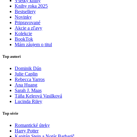
Všetky knihy
Knihy roka 2025
Bestsellery
Novinky
Pripravované
Akcie a zľavy
Kolekcie
BookTok
Mám záujem o titul
Top autori
Dominik Dán
Julie Caplin
Rebecca Yarros
Ana Huang
Sarah J. Maas
Táňa Keleová Vasilková
Lucinda Riley
Top série
Romantické úteky
Harry Potter
Kapitán Stein a Notár Barbarič