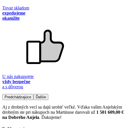
Tovar skladom
expedujeme
okamžite
U nás nakupujete
vždy bezpečne
a s dôverou
Predchádzajúce
Ďalšie
Aj z drobných vecí sa dajú urobiť veľké. Vďaka vašim Anjelským
drobným ste pri nákupoch na Martinuse darovali už
1 501 609,00 €
na Dobrého Anjela
. Ďakujeme!