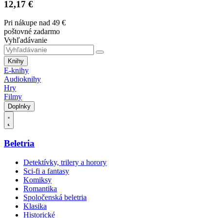
12,17 €
Pri nákupe nad 49 €
poštovné zadarmo
Vyhľadávanie
Knihy
E-knihy
Audioknihy
Hry
Filmy
Doplnky
Beletria
Detektívky, trilery a horory
Sci-fi a fantasy
Komiksy
Romantika
Spoločenská beletria
Klasika
Historické