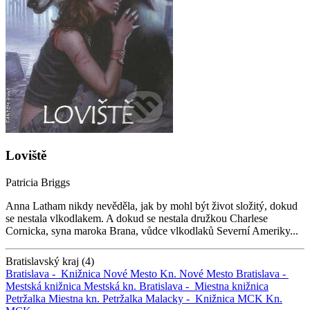
Loviště
Patricia Briggs
Anna Latham nikdy nevěděla, jak by mohl být život složitý, dokud
se nestala vlkodlakem. A dokud se nestala družkou Charlese
Cornicka, syna maroka Brana, vůdce vlkodlaků Severní Ameriky...
Bratislavský kraj (4)
Bratislava -
Knižnica Nové Mesto
Kn. Nové Mesto
Bratislava -
Mestská knižnica
Mestská kn.
Bratislava -
Miestna knižnica
Petržalka
Miestna kn. Petržalka
Malacky -
Knižnica MCK
Kn.