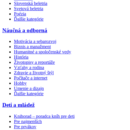
Slovenská beletria
Svetová beletria
Poézia
Ďalšie kategórie
Náučná a odborná
Motivácia a sebarozvoj
Biznis a manažment
Humanitné a spoločenské vedy
História
Životopisy a reportáže
Vzťahy a rodina
Zdravie a životný štýl
Počítače a internet
Hobby
Umenie a dizajn
Ďalšie kategórie
Deti a mládež
Knihorad – poradca kníh pre deti
Pre najmenších
Pre prvákov