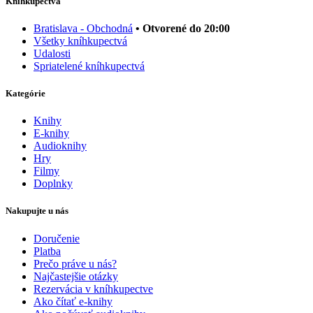
Kníhkupectvá
Bratislava - Obchodná
• Otvorené do 20:00
Všetky kníhkupectvá
Udalosti
Spriatelené kníhkupectvá
Kategórie
Knihy
E-knihy
Audioknihy
Hry
Filmy
Doplnky
Nakupujte u nás
Doručenie
Platba
Prečo práve u nás?
Najčastejšie otázky
Rezervácia v kníhkupectve
Ako čítať e-knihy