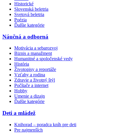
Historické
Slovenská beletria
Svetová beletria
Poézia
Ďalšie kategórie
Náučná a odborná
Motivácia a sebarozvoj
Biznis a manažment
Humanitné a spoločenské vedy
História
Životopisy a reportáže
Vzťahy a rodina
Zdravie a životný štýl
Počítače a internet
Hobby
Umenie a dizajn
Ďalšie kategórie
Deti a mládež
Knihorad – poradca kníh pre deti
Pre najmenších