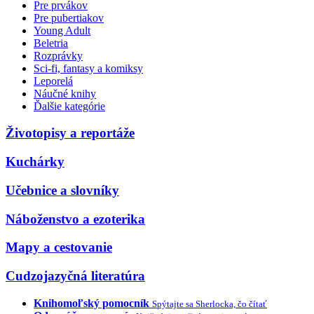
Pre prvákov
Pre pubertiakov
Young Adult
Beletria
Rozprávky
Sci-fi, fantasy a komiksy
Leporelá
Náučné knihy
Ďalšie kategórie
Životopisy a reportáže
Kuchárky
Učebnice a slovníky
Náboženstvo a ezoterika
Mapy a cestovanie
Cudzojazyčná literatúra
Knihomoľský pomocník
Spýtajte sa Sherlocka, čo čítať