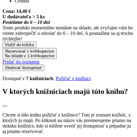
Čeština
Cena:
14,40 €
U dodávateľa > 5 ks
Posielame do 6 – 10 dní
Tento produkt momentálne nemáme na sklade, ale zvyčajne vám ho
vieme zabezpečiť a odoslať do 6 – 10 dní. A posnažíme sa aj trochu
rýchlejšie!
Vložiť do košíka
Rezervovať v kníhkupectve
Na sklade v 1 kníhkupectve
Pridať do zoznamu
Sledovať dostupnosť
Dostupné v
7 knižniciach
.
Požičať v knižnici
V ktorých knižniciach majú túto knihu?
Chcete si túto knihu požičať z knižnice? Toto je zoznam knižníc, v
ktorých ju majú. Po kliknutí na názov vás presmerujeme priamo na
stránku knižnice, kde si môžete overiť jej dostupnosť a prípadne ju
aj priamo rezervovať.