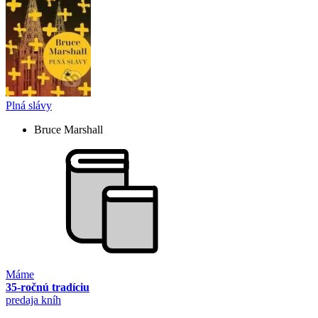
Plná slávy
Bruce Marshall
Máme
35-ročnú tradíciu
predaja kníh