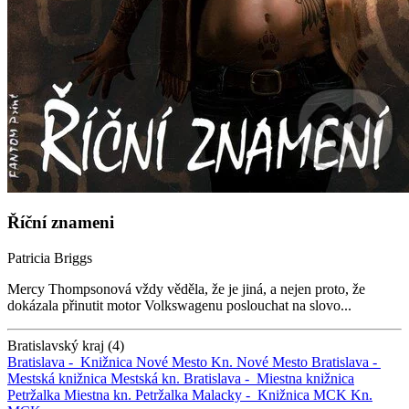
Říční znameni
Patricia Briggs
Mercy Thompsonová vždy věděla, že je jiná, a nejen proto, že
dokázala přinutit motor Volkswagenu poslouchat na slovo...
Bratislavský kraj (4)
Bratislava -
Knižnica Nové Mesto
Kn. Nové Mesto
Bratislava -
Mestská knižnica
Mestská kn.
Bratislava -
Miestna knižnica
Petržalka
Miestna kn. Petržalka
Malacky -
Knižnica MCK
Kn.