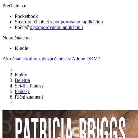
Prečítate na:
Pocketbook
Smartfón či tablet
s podporovanou aplikáciou
Počítač
s podporovanou aplikáciou
Neprečítate na:
Kindle
Ako čítať e-knihy zabezpečené cez Adobe DRM?
Knihy
Beletria
Sci-fi a fantasy
Fantasy
Říční znameni