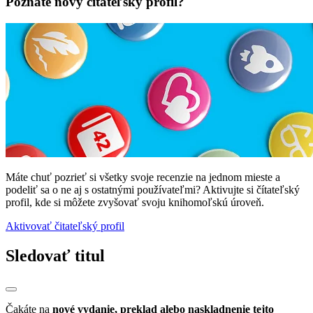
Poznáte nový čitateľský profil?
Máte chuť pozrieť si všetky svoje recenzie na jednom mieste a
podeliť sa o ne aj s ostatnými používateľmi? Aktivujte si čítateľský
profil, kde si môžete zvyšovať svoju knihomoľskú úroveň.
Aktivovať čitateľský profil
Sledovať titul
Čakáte na
nové vydanie, preklad alebo naskladnenie tejto