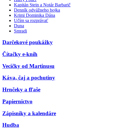
Kapitán Stein a Notár Barbarič
Denník odvážneho bojka
Krimi Dominika Dána
Učím sa rozprávať
Duna
Smradi
Darčekové poukážky
Čítačky e-kníh
Vecičky od Martinusu
Káva, čaj a pochutiny
Hrnčeky a fľaše
Papiernictvo
Zápisníky a kalendáre
Hudba