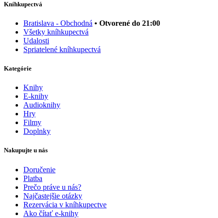
Kníhkupectvá
Bratislava - Obchodná
• Otvorené do 21:00
Všetky kníhkupectvá
Udalosti
Spriatelené kníhkupectvá
Kategórie
Knihy
E-knihy
Audioknihy
Hry
Filmy
Doplnky
Nakupujte u nás
Doručenie
Platba
Prečo práve u nás?
Najčastejšie otázky
Rezervácia v kníhkupectve
Ako čítať e-knihy