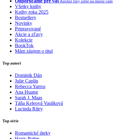
Odporúčame pre vás
Knižné tipy ušité na mieru vám
Všetky knihy
Knihy roka 2025
Bestsellery
Novinky
Pripravované
Akcie a zľavy
Kolekcie
BookTok
Mám záujem o titul
Top autori
Dominik Dán
Julie Caplin
Rebecca Yarros
Ana Huang
Sarah J. Maas
Táňa Keleová Vasilková
Lucinda Riley
Top série
Romantické úteky
Harry Potter