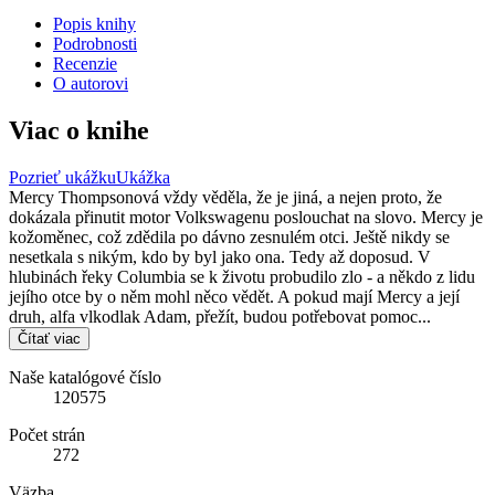
Popis knihy
Podrobnosti
Recenzie
O autorovi
Viac o knihe
Pozrieť ukážku
Ukážka
Mercy Thompsonová vždy věděla, že je jiná, a nejen proto, že
dokázala přinutit motor Volkswagenu poslouchat na slovo. Mercy je
kožoměnec, což zdědila po dávno zesnulém otci. Ještě nikdy se
nesetkala s nikým, kdo by byl jako ona. Tedy až doposud. V
hlubinách řeky Columbia se k životu probudilo zlo - a někdo z lidu
jejího otce by o něm mohl něco vědět. A pokud mají Mercy a její
druh, alfa vlkodlak Adam, přežít, budou potřebovat pomoc...
Čítať viac
Naše katalógové číslo
120575
Počet strán
272
Väzba