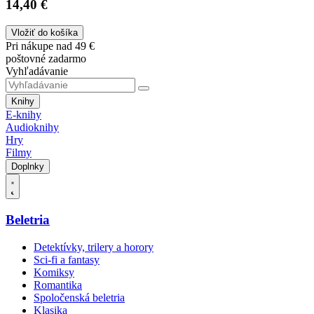
14,40 €
Vložiť do košíka
Pri nákupe nad 49 €
poštovné zadarmo
Vyhľadávanie
Knihy
E-knihy
Audioknihy
Hry
Filmy
Doplnky
Beletria
Detektívky, trilery a horory
Sci-fi a fantasy
Komiksy
Romantika
Spoločenská beletria
Klasika