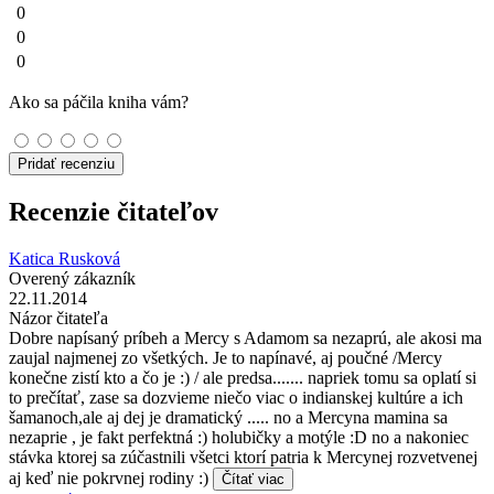
0
0
0
Ako sa páčila kniha vám?
Pridať recenziu
Recenzie čitateľov
Katica Rusková
Overený zákazník
22.11.2014
Názor čitateľa
Dobre napísaný príbeh a Mercy s Adamom sa nezaprú, ale akosi ma
zaujal najmenej zo všetkých. Je to napínavé, aj poučné /Mercy
konečne zistí kto a čo je :) / ale predsa....... napriek tomu sa oplatí si
to prečítať, zase sa dozvieme niečo viac o indianskej kultúre a ich
šamanoch,ale aj dej je dramatický ..... no a Mercyna mamina sa
nezaprie , je fakt perfektná :) holubičky a motýle :D no a nakoniec
stávka ktorej sa zúčastnili všetci ktorí patria k Mercynej rozvetvenej
aj keď nie pokrvnej rodiny :)
Čítať viac