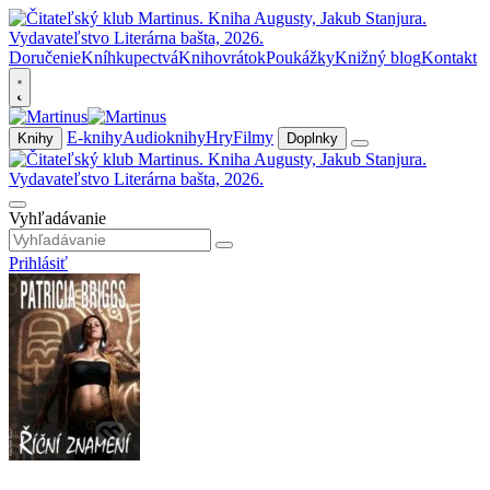
Doručenie
Kníhkupectvá
Knihovrátok
Poukážky
Knižný blog
Kontakt
E-knihy
Audioknihy
Hry
Filmy
Knihy
Doplnky
Vyhľadávanie
Prihlásiť