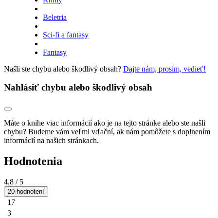
Beletria
Sci-fi a fantasy
Fantasy
Našli ste chybu alebo škodlivý obsah?
Dajte nám, prosím, vedieť!
Nahlásiť chybu alebo škodlivý obsah
Máte o knihe viac informácií ako je na tejto stránke alebo ste našli
chybu? Budeme vám veľmi vďační, ak nám pomôžete s doplnením
informácií na našich stránkach.
Hodnotenia
4,8
/ 5
20 hodnotení
17
3