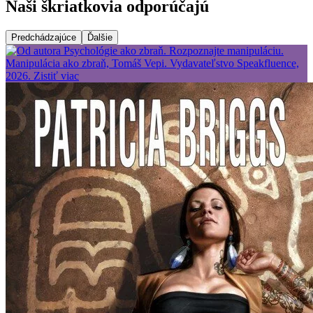
Naši škriatkovia odporúčajú
Predchádzajúce
Ďalšie