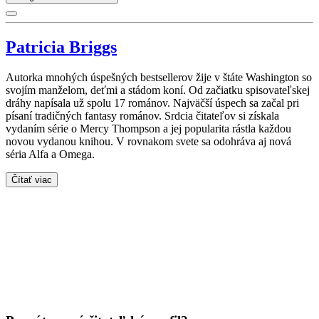
Patricia Briggs
Autorka mnohých úspešných bestsellerov žije v štáte Washington so
svojím manželom, deťmi a stádom koní. Od začiatku spisovateľskej
dráhy napísala už spolu 17 románov. Najväčší úspech sa začal pri
písaní tradičných fantasy románov. Srdcia čitateľov si získala
vydaním série o Mercy Thompson a jej popularita rástla každou
novou vydanou knihou. V rovnakom svete sa odohráva aj nová
séria Alfa a Omega.
Čítať viac