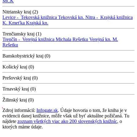
MCK
Nitriansky kraj (2)
Levice -
Tekovská knižnica
Tekovská kn.
Nitra -
Krajská knižnica
K. Kmeťka
Krajská kn.
Trenčiansky kraj (1)
Trenčín -
Verejná knižnica Michala Rešetku
Verejná kn. M.
Rešetku
Banskobystrický kraj (0)
Košický kraj (0)
Prešovský kraj (0)
Trnavský kraj (0)
Žilinský kraj (0)
Zdroj informácií:
Infogate.sk
. Údaje hovoria o tom, že kniha je v
evidencii danej knižnice, môže však už byť aktuálne požičaná. Tu
nájdete
zoznam všetkých viac ako 200 slovenských knižníc
, o
ktorých máme údaje.