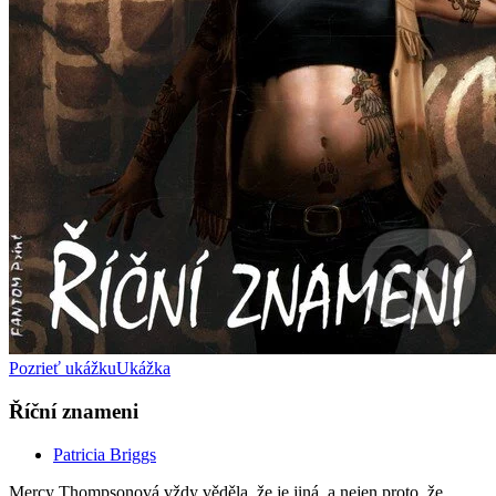
Pozrieť ukážku
Ukážka
Říční znameni
Patricia Briggs
Mercy Thompsonová vždy věděla, že je jiná, a nejen proto, že