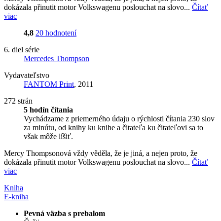
dokázala přinutit motor Volkswagenu poslouchat na slovo...
Čítať
viac
4,8
20 hodnotení
6. diel série
Mercedes Thompson
Vydavateľstvo
FANTOM Print
, 2011
272 strán
5 hodín čítania
Vychádzame z priemerného údaju o rýchlosti čítania 230 slov
za minútu, od knihy ku knihe a čitateľa ku čitateľovi sa to
však môže líšiť.
Mercy Thompsonová vždy věděla, že je jiná, a nejen proto, že
dokázala přinutit motor Volkswagenu poslouchat na slovo...
Čítať
viac
Kniha
E-kniha
Pevná väzba s prebalom