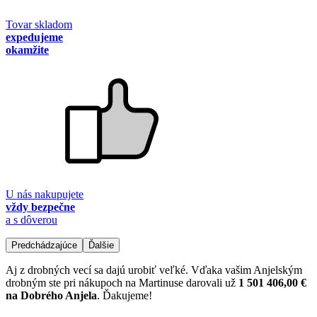
Tovar skladom
expedujeme
okamžite
U nás nakupujete
vždy bezpečne
a s dôverou
Predchádzajúce
Ďalšie
Aj z drobných vecí sa dajú urobiť veľké. Vďaka vašim Anjelským
drobným ste pri nákupoch na Martinuse darovali už
1 501 406,00 €
na Dobrého Anjela
. Ďakujeme!