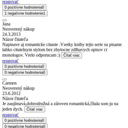
reagovať
0 pozitívne hodnotenia
0
1 negatívne hodnotenie
1
Jana
Neoverený nákup
24.3.2013
Názor čitateľa
Napinave aj romanticke citanie .Vsetky knihy tejto serie su pisame
lahko citatelnym stylom bez zbytocne zdlhavych opisov ci
monologov. Vrelo odporucam :)
Čítať viac
reagovať
0 pozitívne hodnotenia
0
0 negatívne hodnotenia
0
Carmen
Neoverený nákup
23.6.2012
Názor čitateľa
Je zaujímavá,dobrodružná a zároven romantická,čítala som ju na
jeden dych.
Čítať viac
reagovať
0 pozitívne hodnotenia
0
0 negatívne hodnotenia
0