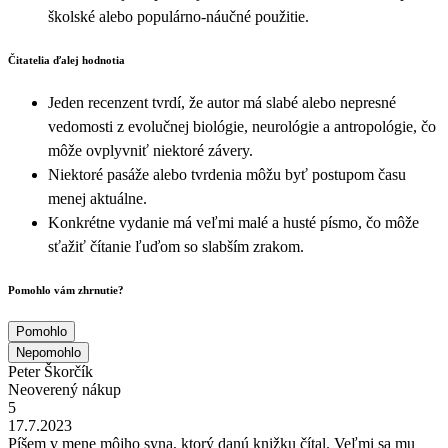
školské alebo populárno-náučné použitie.
Čitatelia ďalej hodnotia
Jeden recenzent tvrdí, že autor má slabé alebo nepresné
vedomosti z evolučnej biológie, neurológie a antropológie, čo
môže ovplyvniť niektoré závery.
Niektoré pasáže alebo tvrdenia môžu byť postupom času
menej aktuálne.
Konkrétne vydanie má veľmi malé a husté písmo, čo môže
sťažiť čítanie ľuďom so slabším zrakom.
Pomohlo vám zhrnutie?
Pomohlo
Nepomohlo
Peter Škorčík
Neoverený nákup
5
17.7.2023
Píšem v mene môjho syna, ktorý danú knižku čítal. Veľmi sa mu