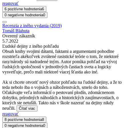
reagovať
6 pozitívne hodnotenia
6
0 negatívne hodnotenia
0
Recenzia z iného vydania (2019)
Tomáš Blahuta
Overený zákazník
5.7.2022
Ľudské dejiny z iného pohľadu
Obsah knihy svojimi dátami, faktami a argumentami pohodlne
rozstrieľa akékoľvek zvrátené rasistické teórie o tom, že niektoré
rasy/národy sú nadradené iným. Autor ponúka pohľad na vývoj
ľudských spoločností v jednotlivých častiach sveta a logicky
vysvetľuje, prečo mali niektoré viacej šťastia ako iné.
Ak si chcete otvoriť nový obzor pohľadu na ľudské dejiny, a že to
teda nebolo iba o vojnách a náboženstvách, smelo do toho.
Očakávajte veľa informácií o pestovaní plodín, zdomácnenom
dobytku, prírodných náhodách a historických zaujímavostiach, o
ktorých ste netušili. Takto nás v škole nazerať na dejiny nikdy
neučili.
Čítať viac
reagovať
8 pozitívne hodnotenia
8
0 negatívne hodnotenia
0