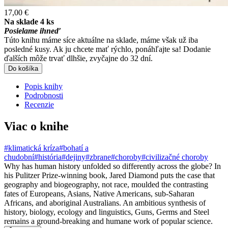
17,00 €
Na sklade 4 ks
Posielame ihneď
Túto knihu máme síce aktuálne na sklade, máme však už iba
posledné kusy. Ak ju chcete mať rýchlo, ponáhľajte sa! Dodanie
ďalších môže trvať dlhšie, zvyčajne do 32 dní.
Do košíka
Popis knihy
Podrobnosti
Recenzie
Viac o knihe
#klimatická kríza
#bohatí a
chudobní
#história
#dejiny
#zbrane
#choroby
#civilizačné choroby
Why has human history unfolded so differently across the globe? In
his Pulitzer Prize-winning book, Jared Diamond puts the case that
geography and biogeography, not race, moulded the contrasting
fates of Europeans, Asians, Native Americans, sub-Saharan
Africans, and aboriginal Australians. An ambitious synthesis of
history, biology, ecology and linguistics, Guns, Germs and Steel
remains a ground-breaking and humane work of popular science.