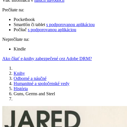
Viac informácií v
našich návodoch
Prečítate na:
Pocketbook
Smartfón či tablet
s podporovanou aplikáciou
Počítač
s podporovanou aplikáciou
Neprečítate na:
Kindle
Ako čítať e-knihy zabezpečené cez Adobe DRM?
Knihy
Odborné a náučné
Humanitné a spoločenské vedy
História
Guns, Germs and Steel