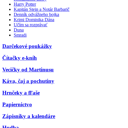
Harry Potter
Kapitán Stein a Notár Barbarič
Denník odvážneho bojka
Krimi Dominika Dána
Učím sa rozprávať
Duna
Smradi
Darčekové poukážky
Čítačky e-kníh
Vecičky od Martinusu
Káva, čaj a pochutiny
Hrnčeky a fľaše
Papiernictvo
Zápisníky a kalendáre
Hudba