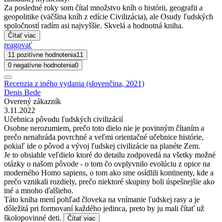
Za posledné roky som čítal množstvo kníh o histórii, geografii a
geopolitike (väčšina kníh z edície Civilizácia), ale Osudy ľudských
spoločností radím asi najvyššie. Skvelá a hodnotná kniha.
Čítať viac
reagovať
11 pozitívne hodnotenia
11
0 negatívne hodnotenia
0
Recenzia z iného vydania (slovenčina, 2021)
Denis Bede
Overený zákazník
3.11.2022
Učebnica pôvodu ľudských civilizácií
Osobne nerozumiem, prečo toto dielo nie je povinným čítaním a
prečo nenahráda povrchné a veľmi orientačné učebnice histórie,
pokiaľ ide o pôvod a vývoj ľudskej civilizácie na planéte Zem.
Je to obsiahle veľdielo ktoré do detailu zodpovedá na všetky možné
otázky o našom pôvode - o tom čo ovplyvnilo evolúciu z opice na
moderného Homo sapiens, o tom ako sme osídlili kontinenty, kde a
prečo vznikali rozdiely, prečo niektoré skupiny boli úspešnejšie ako
iné a mnoho ďalšieho.
Táto kniha mení pohľad človeka na vnímanie ľudskej rasy a je
dôležitá pri formovaní každého jedinca, preto by ju mali čítať už
školopovinné deti.
Čítať viac