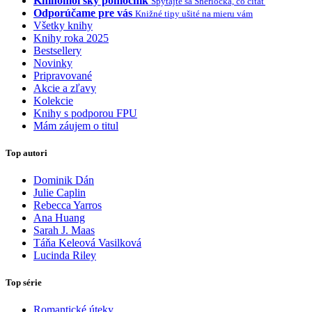
Knihomoľský pomocník
Spýtajte sa Sherlocka, čo čítať
Odporúčame pre vás
Knižné tipy ušité na mieru vám
Všetky knihy
Knihy roka 2025
Bestsellery
Novinky
Pripravované
Akcie a zľavy
Kolekcie
Knihy s podporou FPU
Mám záujem o titul
Top autori
Dominik Dán
Julie Caplin
Rebecca Yarros
Ana Huang
Sarah J. Maas
Táňa Keleová Vasilková
Lucinda Riley
Top série
Romantické úteky