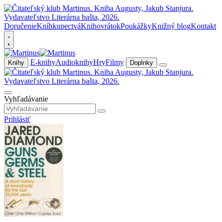
Doručenie
Kníhkupectvá
Knihovrátok
Poukážky
Knižný blog
Kontakt
E-knihy
Audioknihy
Hry
Filmy
Knihy
Doplnky
Vyhľadávanie
Prihlásiť