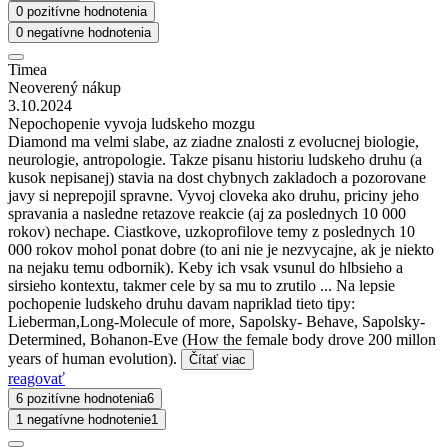
0 pozitívne hodnotenia
0 negatívne hodnotenia
Timea
Neoverený nákup
3.10.2024
Nepochopenie vyvoja ludskeho mozgu
Diamond ma velmi slabe, az ziadne znalosti z evolucnej biologie,
neurologie, antropologie. Takze pisanu historiu ludskeho druhu (a
kusok nepisanej) stavia na dost chybnych zakladoch a pozorovane
javy si neprepojil spravne. Vyvoj cloveka ako druhu, priciny jeho
spravania a nasledne retazove reakcie (aj za poslednych 10 000
rokov) nechape. Ciastkove, uzkoprofilove temy z poslednych 10
000 rokov mohol ponat dobre (to ani nie je nezvycajne, ak je niekto
na nejaku temu odbornik). Keby ich vsak vsunul do hlbsieho a
sirsieho kontextu, takmer cele by sa mu to zrutilo ... Na lepsie
pochopenie ludskeho druhu davam napriklad tieto tipy:
Lieberman,Long-Molecule of more, Sapolsky- Behave, Sapolsky-
Determined, Bohanon-Eve (How the female body drove 200 millon
years of human evolution).
Čítať viac
reagovať
6 pozitívne hodnotenia
6
1 negatívne hodnotenie
1