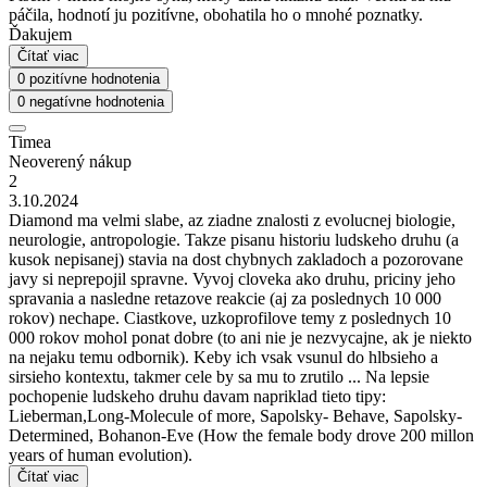
páčila, hodnotí ju pozitívne, obohatila ho o mnohé poznatky.
Ďakujem
Čítať viac
0 pozitívne hodnotenia
0 negatívne hodnotenia
Timea
Neoverený nákup
2
3.10.2024
Diamond ma velmi slabe, az ziadne znalosti z evolucnej biologie,
neurologie, antropologie. Takze pisanu historiu ludskeho druhu (a
kusok nepisanej) stavia na dost chybnych zakladoch a pozorovane
javy si neprepojil spravne. Vyvoj cloveka ako druhu, priciny jeho
spravania a nasledne retazove reakcie (aj za poslednych 10 000
rokov) nechape. Ciastkove, uzkoprofilove temy z poslednych 10
000 rokov mohol ponat dobre (to ani nie je nezvycajne, ak je niekto
na nejaku temu odbornik). Keby ich vsak vsunul do hlbsieho a
sirsieho kontextu, takmer cele by sa mu to zrutilo ... Na lepsie
pochopenie ludskeho druhu davam napriklad tieto tipy:
Lieberman,Long-Molecule of more, Sapolsky- Behave, Sapolsky-
Determined, Bohanon-Eve (How the female body drove 200 millon
years of human evolution).
Čítať viac