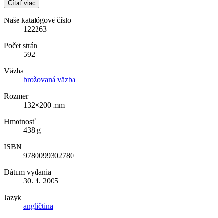
Čítať viac
Naše katalógové číslo
122263
Počet strán
592
Väzba
brožovaná väzba
Rozmer
132×200 mm
Hmotnosť
438 g
ISBN
9780099302780
Dátum vydania
30. 4. 2005
Jazyk
angličtina