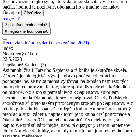
Píšem v mene môjho syna, ktorý danú knižku čítal. Veľmi sa mu
páčila, hodnotí ju pozitívne, obohatila ho o mnohé poznatky.
Ďakujem
Čítať viac
reagovať
2 pozitívne hodnotenia
2
0 negatívne hodnotenia
0
Recenzia z iného vydania (slovenčina, 2021)
iudex
Neoverený nákup
22.5.2023
Lepšia než Sapiens (?)
Asi mnohí čítali Harariho Sapiensa a tá kniha je skutočne skvelá.
Zároveň je tak logická, vývoj ľudstva podáva jednoducho a
pochopiteľne, že by sa mohla vyučovať na školách namiesto tých
nudných memorovaní faktov, ktoré spoľahlivo odradia každé dieťa
od histórie. No a kto si pamätá úvod k Sapiensovi, autor tam
spomína Jareda Diamonda, ktorý ho inšpiroval. Osudy ľudských
spoločností sú preto takým prirodzeným krokom po Sapiensovi. A z
môjho pohľadu ide snáď ešte o lepšiu knihu. Autor má neskutočný
prehľad a šírku záberu, napriek tomu jeho kniha drží pohromade a
číta sa tiež skvelo (OK, netreba to zamieňať s detektívkou, sú
kapitoly, ktoré sú náročnejšie, napr. tá o jazyku). Oproti Sapiensovi
ide trošku viac do hĺbky, ale nikdy to nie je na ujmu pochopiteľnosti
základnej myšlienky.