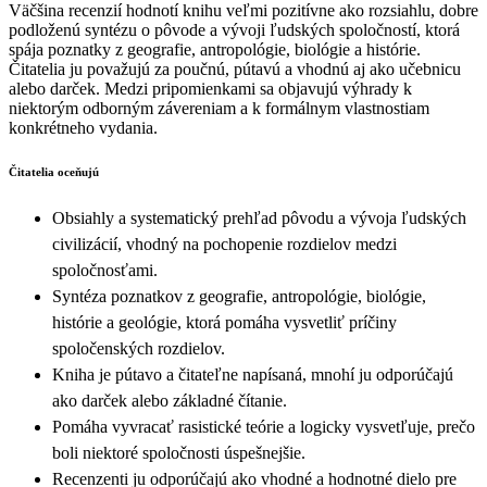
Väčšina recenzií hodnotí knihu veľmi pozitívne ako rozsiahlu, dobre
podloženú syntézu o pôvode a vývoji ľudských spoločností, ktorá
spája poznatky z geografie, antropológie, biológie a histórie.
Čitatelia ju považujú za poučnú, pútavú a vhodnú aj ako učebnicu
alebo darček. Medzi pripomienkami sa objavujú výhrady k
niektorým odborným závereniam a k formálnym vlastnostiam
konkrétneho vydania.
Čitatelia oceňujú
Obsiahly a systematický prehľad pôvodu a vývoja ľudských
civilizácií, vhodný na pochopenie rozdielov medzi
spoločnosťami.
Syntéza poznatkov z geografie, antropológie, biológie,
histórie a geológie, ktorá pomáha vysvetliť príčiny
spoločenských rozdielov.
Kniha je pútavo a čitateľne napísaná, mnohí ju odporúčajú
ako darček alebo základné čítanie.
Pomáha vyvracať rasistické teórie a logicky vysvetľuje, prečo
boli niektoré spoločnosti úspešnejšie.
Recenzenti ju odporúčajú ako vhodné a hodnotné dielo pre