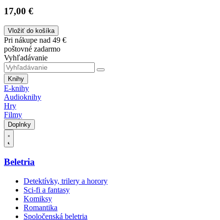
17,00 €
Vložiť do košíka
Pri nákupe nad 49 €
poštovné zadarmo
Vyhľadávanie
Knihy
E-knihy
Audioknihy
Hry
Filmy
Doplnky
Beletria
Detektívky, trilery a horory
Sci-fi a fantasy
Komiksy
Romantika
Spoločenská beletria