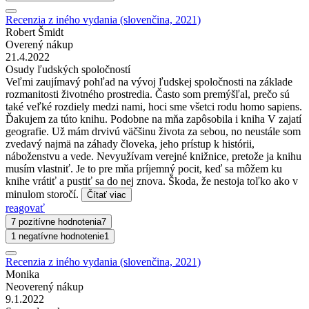
Recenzia z iného vydania (slovenčina, 2021)
Robert Šmidt
Overený nákup
21.4.2022
Osudy ľudských spoločností
Veľmi zaujímavý pohľad na vývoj ľudskej spoločnosti na základe
rozmanitosti životného prostredia. Často som premýšľal, prečo sú
také veľké rozdiely medzi nami, hoci sme všetci rodu homo sapiens.
Ďakujem za túto knihu. Podobne na mňa zapôsobila i kniha V zajatí
geografie. Už mám drvivú väčšinu života za sebou, no neustále som
zvedavý najmä na záhady človeka, jeho prístup k histórii,
náboženstvu a vede. Nevyužívam verejné knižnice, pretože ja knihu
musím vlastniť. Je to pre mňa príjemný pocit, keď sa môžem ku
knihe vrátiť a pustiť sa do nej znova. Škoda, že nestoja toľko ako v
minulom storočí.
Čítať viac
reagovať
7 pozitívne hodnotenia
7
1 negatívne hodnotenie
1
Recenzia z iného vydania (slovenčina, 2021)
Monika
Neoverený nákup
9.1.2022