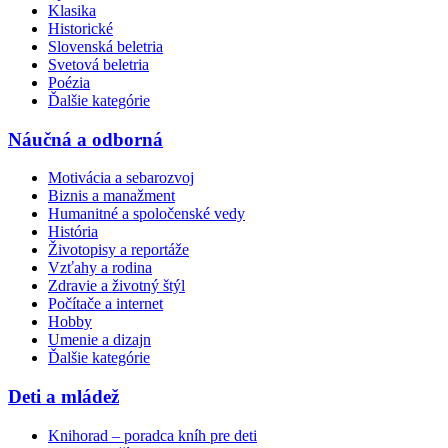
Klasika
Historické
Slovenská beletria
Svetová beletria
Poézia
Ďalšie kategórie
Náučná a odborná
Motivácia a sebarozvoj
Biznis a manažment
Humanitné a spoločenské vedy
História
Životopisy a reportáže
Vzťahy a rodina
Zdravie a životný štýl
Počítače a internet
Hobby
Umenie a dizajn
Ďalšie kategórie
Deti a mládež
Knihorad – poradca kníh pre deti