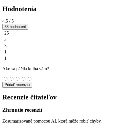
Hodnotenia
4,5
/ 5
33 hodnotení
25
3
3
1
1
Ako sa páčila kniha vám?
Pridať recenziu
Recenzie čitateľov
Zhrnutie recenzií
Zosumarizované pomocou AI, ktorá môže robiť chyby.