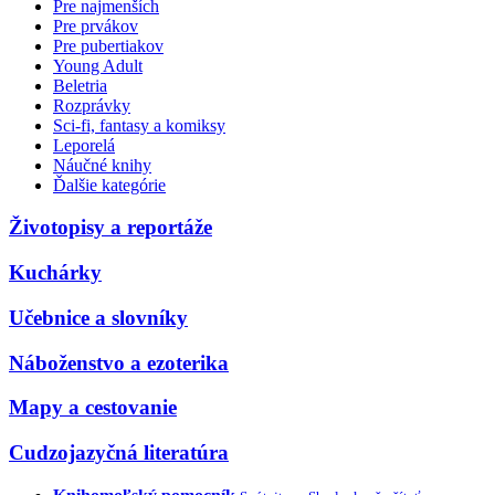
Pre najmenších
Pre prvákov
Pre pubertiakov
Young Adult
Beletria
Rozprávky
Sci-fi, fantasy a komiksy
Leporelá
Náučné knihy
Ďalšie kategórie
Životopisy a reportáže
Kuchárky
Učebnice a slovníky
Náboženstvo a ezoterika
Mapy a cestovanie
Cudzojazyčná literatúra