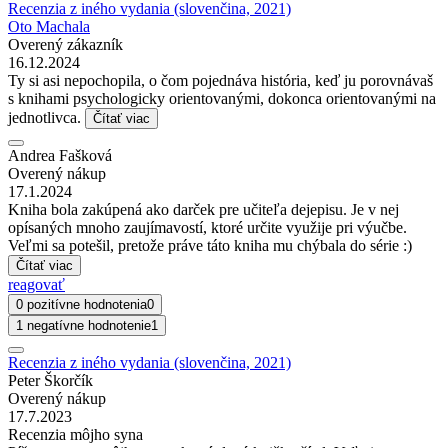
Recenzia z iného vydania (slovenčina, 2021)
Oto Machala
Overený zákazník
16.12.2024
Ty si asi nepochopila, o čom pojednáva história, keď ju porovnávaš
s knihami psychologicky orientovanými, dokonca orientovanými na
jednotlivca.
Čítať viac
Andrea Fašková
Overený nákup
17.1.2024
Kniha bola zakúpená ako darček pre učiteľa dejepisu. Je v nej
opísaných mnoho zaujímavostí, ktoré určite využije pri výučbe.
Veľmi sa potešil, pretože práve táto kniha mu chýbala do série :)
Čítať viac
reagovať
0 pozitívne hodnotenia
0
1 negatívne hodnotenie
1
Recenzia z iného vydania (slovenčina, 2021)
Peter Škorčík
Overený nákup
17.7.2023
Recenzia môjho syna