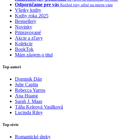
Odporúčame pre vás
Knižné tipy ušité na mieru vám
Všetky knihy
Knihy roka 2025
Bestsellery
Novinky
Pripravované
Akcie a zľavy
Kolekcie
BookTok
Mám záujem o titul
Top autori
Dominik Dán
Julie Caplin
Rebecca Yarros
Ana Huang
Sarah J. Maas
Táňa Keleová Vasilková
Lucinda Riley
Top série
Romantické úteky