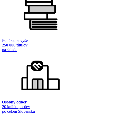
Ponúkame vyše
250 000 titulov
na sklade
Osobný odber
20 kníhkupectiev
po celom Slovensku