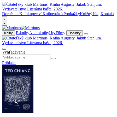
Doručenie
Kníhkupectvá
Knihovrátok
Poukážky
Knižný blog
Kontakt
E-knihy
Audioknihy
Hry
Filmy
Knihy
Doplnky
Vyhľadávanie
Prihlásiť