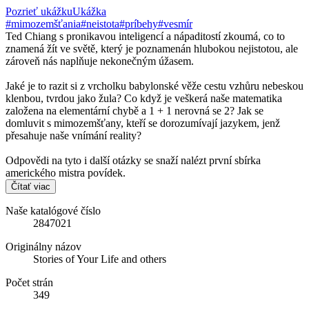
Pozrieť ukážku
Ukážka
#mimozemšťania
#neistota
#príbehy
#vesmír
Ted Chiang s pronikavou inteligencí a nápaditostí zkoumá, co to
znamená žít ve světě, který je poznamenán hlubokou nejistotou, ale
zároveň nás naplňuje nekonečným úžasem.
Jaké je to razit si z vrcholku babylonské věže cestu vzhůru nebeskou
klenbou, tvrdou jako žula? Co když je veškerá naše matematika
založena na elementární chybě a 1 + 1 nerovná se 2? Jak se
domluvit s mimozemšťany, kteří se dorozumívají jazykem, jenž
přesahuje naše vnímání reality?
Odpovědi na tyto i další otázky se snaží nalézt první sbírka
amerického mistra povídek.
Čítať viac
Naše katalógové číslo
2847021
Originálny názov
Stories of Your Life and others
Počet strán
349