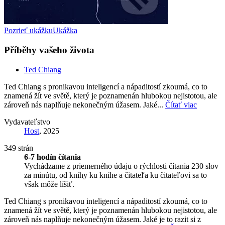
Pozrieť ukážku
Ukážka
Příběhy vašeho života
Ted Chiang
Ted Chiang s pronikavou inteligencí a nápaditostí zkoumá, co to
znamená žít ve světě, který je poznamenán hlubokou nejistotou, ale
zároveň nás naplňuje nekonečným úžasem. Jaké...
Čítať viac
Vydavateľstvo
Host
, 2025
349 strán
6-7 hodín čítania
Vychádzame z priemerného údaju o rýchlosti čítania 230 slov
za minútu, od knihy ku knihe a čitateľa ku čitateľovi sa to
však môže líšiť.
Ted Chiang s pronikavou inteligencí a nápaditostí zkoumá, co to
znamená žít ve světě, který je poznamenán hlubokou nejistotou, ale
zároveň nás naplňuje nekonečným úžasem. Jaké je to razit si z