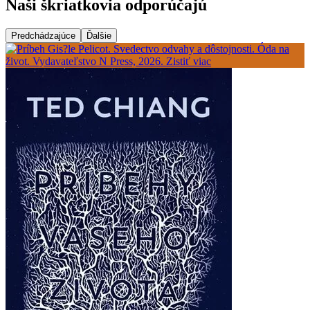
Naši škriatkovia odporúčajú
Predchádzajúce
Ďalšie