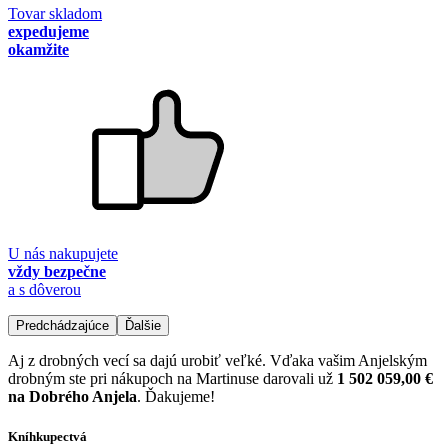
Tovar skladom
expedujeme
okamžite
U nás nakupujete
vždy bezpečne
a s dôverou
Predchádzajúce
Ďalšie
Aj z drobných vecí sa dajú urobiť veľké. Vďaka vašim Anjelským
drobným ste pri nákupoch na Martinuse darovali už
1 502 059,00 €
na Dobrého Anjela
. Ďakujeme!
Kníhkupectvá