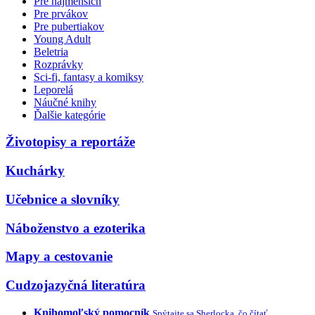
Pre najmenších
Pre prvákov
Pre pubertiakov
Young Adult
Beletria
Rozprávky
Sci-fi, fantasy a komiksy
Leporelá
Náučné knihy
Ďalšie kategórie
Životopisy a reportáže
Kuchárky
Učebnice a slovníky
Náboženstvo a ezoterika
Mapy a cestovanie
Cudzojazyčná literatúra
Knihomoľský pomocník
Spýtajte sa Sherlocka, čo čítať