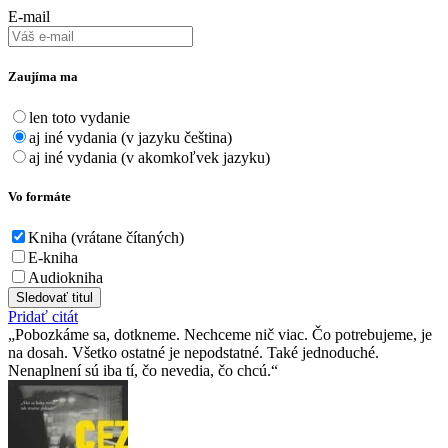
E-mail
Zaujíma ma
len toto vydanie
aj iné vydania (v jazyku čeština)
aj iné vydania (v akomkoľvek jazyku)
Vo formáte
Kniha (vrátane čítaných)
E-kniha
Audiokniha
Sledovať titul
Pridať citát
Pobozkáme sa, dotkneme. Nechceme nič viac. Čo potrebujeme, je
na dosah. Všetko ostatné je nepodstatné. Také jednoduché.
Nenaplnení sú iba tí, čo nevedia, čo chcú.