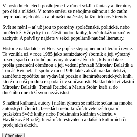
V posledních letech posilujeme i v rámci sci-fi a fantasy a literatury
pro děti a mládež. V tomto směru se nebojíme sáhnout i do zatím
neprobádaných oblastí a přinášet na český knižní trh nové trendy.
Svět se mění – ať už jsou to proměny společenské, politické, nebo
umělecké. Vždycky tu naštěstí budou knihy, které dokážou změny
zachytit. A právě ty najdete v sekci populárně-naučné literatury.
Historie nakladatelství Host se pojí se stejnojmennou literární revue.
Ta vznikla už v roce 1985 jako samizdatový sborník a její výrazný
rozvoj spadá do druhé poloviny devadesátých let, kdy redakce
prošla generační obměnou a její vedení převzali Miroslav Balaštík a
Tomáš Reichel. Ti spolu v roce 1996 také založili nakladatelství,
zaměřené zpočátku na vydávání poezie a literárněteoretických knih,
které do naší produkce spadají i v současnosti. Nakladatelství vlastní
Miroslav Balaštík, Tomáš Reichel a Martin Stöhr, kteří si do
dnešního dne drží svou nezávislost.
S našimi knihami, autory i naším týmem se můžete setkat na mnoha
autorských čteních, besedách nebo knižních veletrzích (např.
pražském Světě knihy nebo Podzimním knižním veletrhu v
Havlíčkově Brodě), literárních festivalech a dalších kulturních či
prodejních akcích.
Čítať viac