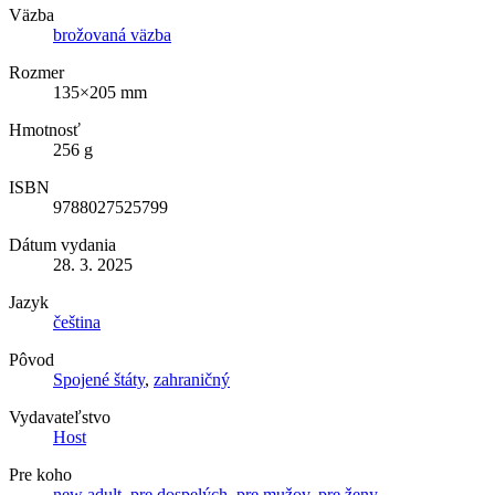
Väzba
brožovaná väzba
Rozmer
135×205 mm
Hmotnosť
256 g
ISBN
9788027525799
Dátum vydania
28. 3. 2025
Jazyk
čeština
Pôvod
Spojené štáty
,
zahraničný
Vydavateľstvo
Host
Pre koho
new adult
,
pre dospelých
,
pre mužov
,
pre ženy