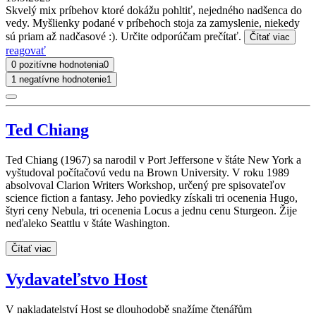
Skvelý mix príbehov ktoré dokážu pohltiť, nejedného nadšenca do
vedy. Myšlienky podané v príbehoch stoja za zamyslenie, niekedy
sú priam až nadčasové :). Určite odporúčam prečítať.
Čítať viac
reagovať
0 pozitívne hodnotenia
0
1 negatívne hodnotenie
1
Ted Chiang
Ted Chiang (1967) sa narodil v Port Jeffersone v štáte New York a
vyštudoval počítačovú vedu na Brown University. V roku 1989
absolvoval Clarion Writers Workshop, určený pre spisovateľov
science fiction a fantasy. Jeho poviedky získali tri ocenenia Hugo,
štyri ceny Nebula, tri ocenenia Locus a jednu cenu Sturgeon. Žije
neďaleko Seattlu v štáte Washington.
Čítať viac
Vydavateľstvo Host
V nakladatelství Host se dlouhodobě snažíme čtenářům