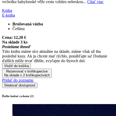
vrcholku babylonské věže cestu vzhůru nebeskou...
Čítať viac
Kniha
E-kniha
Brožovaná väzba
Čeština
Cena:
12,20 €
Na sklade 3 ks
Posielame ihneď
Túto knihu máme síce aktuálne na sklade, máme však už iba
posledné kusy. Ak ju chcete mať rýchlo, ponáhľajte sa! Dodanie
ďalších môže trvať dlhšie, zvyčajne do štyroch dní.
Vložiť do košíka
Rezervovať v kníhkupectve
Na sklade v 2 kníhkupectvách
Pridať do zoznamu
Sledovať dostupnosť
Ďalšie knižné vydania (2)