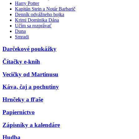
Harry Potter
Kapitán Stein a Notár Barbarič
Denník odvážneho bojka
Krimi Dominika Dána
Učím sa rozprávať
Duna
Smradi
Darčekové poukážky
Čítačky e-kníh
Vecičky od Martinusu
Káva, čaj a pochutiny
Hrnčeky a fľaše
Papiernictvo
Zápisníky a kalendáre
Hudba