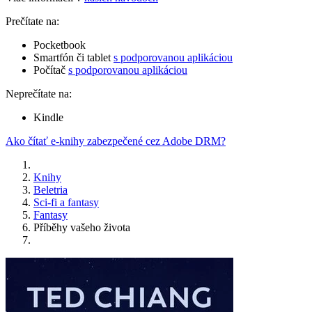
Prečítate na:
Pocketbook
Smartfón či tablet
s podporovanou aplikáciou
Počítač
s podporovanou aplikáciou
Neprečítate na:
Kindle
Ako čítať e-knihy zabezpečené cez Adobe DRM?
Knihy
Beletria
Sci-fi a fantasy
Fantasy
Příběhy vašeho života