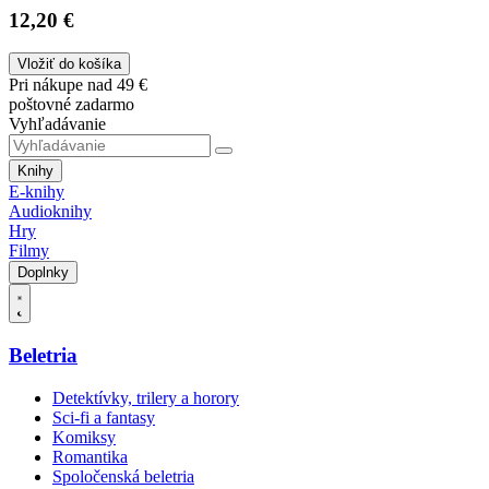
12,20 €
Vložiť do košíka
Pri nákupe nad 49 €
poštovné zadarmo
Vyhľadávanie
Knihy
E-knihy
Audioknihy
Hry
Filmy
Doplnky
Beletria
Detektívky, trilery a horory
Sci-fi a fantasy
Komiksy
Romantika
Spoločenská beletria