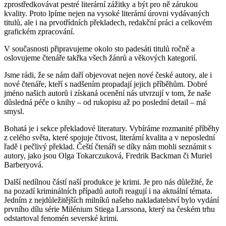
zprostředkovávat pestré literární zážitky a být pro ně zárukou
kvality. Proto lpíme nejen na vysoké literární úrovni vydávaných
titulů, ale i na prvotřídních překladech, redakční práci a celkovém
grafickém zpracování.
V současnosti připravujeme okolo sto padesáti titulů ročně a
oslovujeme čtenáře takřka všech žánrů a věkových kategorií.
Jsme rádi, že se nám daří objevovat nejen nové české autory, ale i
nové čtenáře, kteří s nadšením propadají jejich příběhům. Dobré
jméno našich autorů i získaná ocenění nás utvrzují v tom, že naše
důsledná péče o knihy – od rukopisu až po poslední detail – má
smysl.
Bohatá je i sekce překladové literatury. Vybíráme rozmanité příběhy
z celého světa, které spojuje čtivost, literární kvalita a v neposlední
řadě i pečlivý překlad. Čeští čtenáři se díky nám mohli seznámit s
autory, jako jsou Olga Tokarczuková, Fredrik Backman či Muriel
Barberyová.
Další nedílnou částí naší produkce je krimi. Je pro nás důležité, že
na pozadí kriminálních případů autoři reagují i na aktuální témata.
Jedním z nejdůležitějších milníků našeho nakladatelství bylo vydání
prvního dílu série Milénium Stiega Larssona, který na českém trhu
odstartoval fenomén severské krimi.