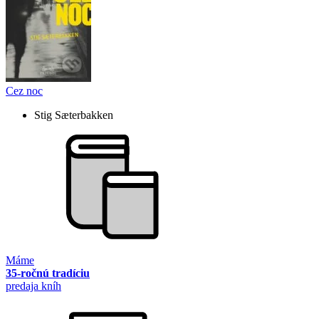
Cez noc
Stig Sæterbakken
Máme
35-ročnú tradíciu
predaja kníh