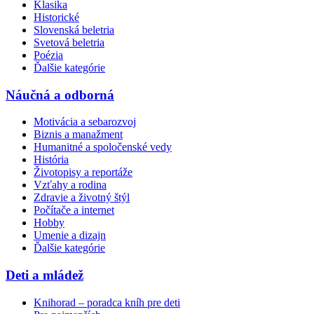
Klasika
Historické
Slovenská beletria
Svetová beletria
Poézia
Ďalšie kategórie
Náučná a odborná
Motivácia a sebarozvoj
Biznis a manažment
Humanitné a spoločenské vedy
História
Životopisy a reportáže
Vzťahy a rodina
Zdravie a životný štýl
Počítače a internet
Hobby
Umenie a dizajn
Ďalšie kategórie
Deti a mládež
Knihorad – poradca kníh pre deti