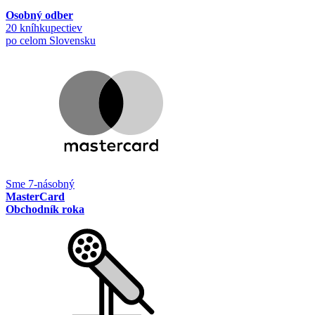
Osobný odber
20 kníhkupectiev
po celom Slovensku
Sme 7-násobný
MasterCard
Obchodník roka