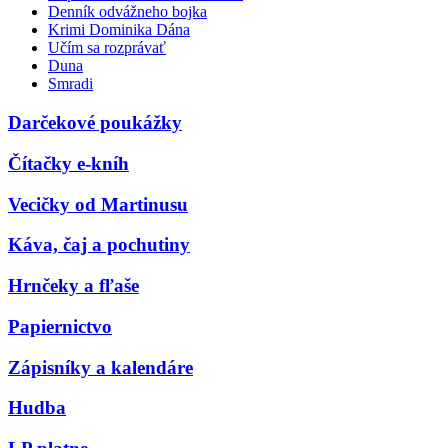
Denník odvážneho bojka
Krimi Dominika Dána
Učím sa rozprávať
Duna
Smradi
Darčekové poukážky
Čítačky e-kníh
Vecičky od Martinusu
Káva, čaj a pochutiny
Hrnčeky a fľaše
Papiernictvo
Zápisníky a kalendáre
Hudba