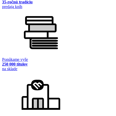
35-ročnú tradíciu
predaja kníh
Ponúkame vyše
250 000 titulov
na sklade