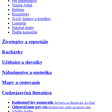
Pre pubertiakov
Young Adult
Beletria
Rozprávky
Sci-fi, fantasy a komiksy
Leporelá
Náučné knihy
Ďalšie kategórie
Životopisy a reportáže
Kuchárky
Učebnice a slovníky
Náboženstvo a ezoterika
Mapy a cestovanie
Cudzojazyčná literatúra
Knihomoľský pomocník
Spýtajte sa Sherlocka, čo čítať
Odporúčame pre vás
Knižné tipy ušité na mieru vám
Všetky knihy