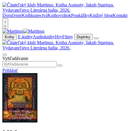
Doručenie
Kníhkupectvá
Knihovrátok
Poukážky
Knižný blog
Kontakt
E-knihy
Audioknihy
Hry
Filmy
Knihy
Doplnky
Vyhľadávanie
Prihlásiť