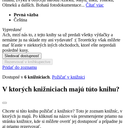
Olmeků a dalších. Bohatá fotodokumentace...
Čítať viac
Pevná väzba
Čeština
Vypredané
Ach, mrzí nás to, z tejto knihy sa už predali všetky výtlačky a
nemáme ju na sklade my ani vydavateľ :( Teoreticky však môžete
mať šťastie v niektorých iných obchodoch, ktoré ešte nepredali
posledné kusy.
Sledovať dostupnosť
Rezervovať v kníhkupectve
Pridať do zoznamu
Dostupné v
6 knižniciach
.
Požičať v knižnici
V ktorých knižniciach majú túto knihu?
Chcete si túto knihu požičať z knižnice? Toto je zoznam knižníc, v
ktorých ju majú. Po kliknutí na názov vás presmerujeme priamo na
stránku knižnice, kde si môžete overiť jej dostupnosť a prípadne ju
aj priamo rezervovať.