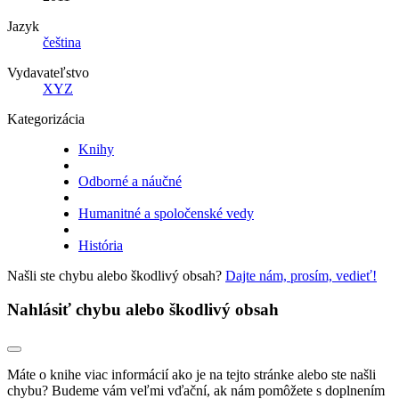
Jazyk
čeština
Vydavateľstvo
XYZ
Kategorizácia
Knihy
Odborné a náučné
Humanitné a spoločenské vedy
História
Našli ste chybu alebo škodlivý obsah?
Dajte nám, prosím, vedieť!
Nahlásiť chybu alebo škodlivý obsah
Máte o knihe viac informácií ako je na tejto stránke alebo ste našli
chybu? Budeme vám veľmi vďační, ak nám pomôžete s doplnením