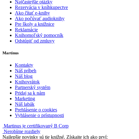
Najčastejšie otázky
Rezervácia v kníhkupectve
Ako čítať e-knihy
Ako počúvať audioknihy
Pre školy a knižnice
Reklamácie
Knihomoľský pomocník
Odstúpiť od zmluvy
Martinus
Kontakty
Náš príbeh
Náš blog
Knihovrátok
Partnerský systém
Pridaj sa k nám
Marketing
Náš labák
Prehlásenie o cookies
Vyhlásenie o prístupnosti
Martinus je certifikovaný B Corp
Nerobíme rozdiely
Najlepšie novinky sú tie knižné. Získajte ich ako prví: