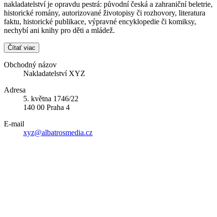
nakladatelství je opravdu pestrá: původní česká a zahraniční beletrie,
historické romány, autorizované životopisy či rozhovory, literatura
faktu, historické publikace, výpravné encyklopedie či komiksy,
nechybí ani knihy pro děti a mládež.
Čítať viac
Obchodný názov
Nakladatelství XYZ
Adresa
5. května 1746/22
140 00 Praha 4
E-mail
xyz@albatrosmedia.cz