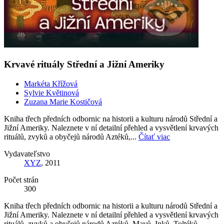
Krvavé rituály Střední a Jižní Ameriky
Markéta Křížová
Sylvie Květinová
Zuzana Marie Kostičová
Kniha třech předních odbornic na historii a kulturu národů Střední a
Jižní Ameriky. Naleznete v ní detailní přehled a vysvětlení krvavých
rituálů, zvyků a obyčejů národů Aztéků,...
Čítať viac
Vydavateľstvo
XYZ
, 2011
Počet strán
300
Kniha třech předních odbornic na historii a kulturu národů Střední a
Jižní Ameriky. Naleznete v ní detailní přehled a vysvětlení krvavých
rituálů, zvyků a obyčejů národů Aztéků, Mayů, Inků, Toltéků,