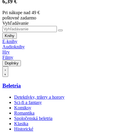
6,39 €
Pri nákupe nad 49 €
poštovné zadarmo
Vyhľadávanie
Knihy
E-knihy
Audioknihy
Hry
Filmy
Doplnky
Beletria
Detektívky, trilery a horory
Sci-fi a fantasy
Komiksy
Romantika
Spoločenská beletria
Klasika
Historické