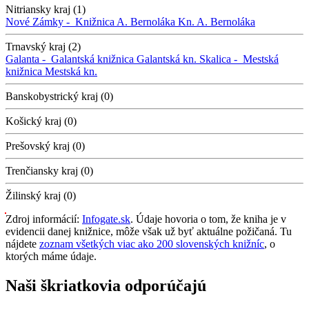
Nitriansky kraj (1)
Nové Zámky -
Knižnica A. Bernoláka
Kn. A. Bernoláka
Trnavský kraj (2)
Galanta -
Galantská knižnica
Galantská kn.
Skalica -
Mestská
knižnica
Mestská kn.
Banskobystrický kraj (0)
Košický kraj (0)
Prešovský kraj (0)
Trenčiansky kraj (0)
Žilinský kraj (0)
Zdroj informácií:
Infogate.sk
. Údaje hovoria o tom, že kniha je v
evidencii danej knižnice, môže však už byť aktuálne požičaná. Tu
nájdete
zoznam všetkých viac ako 200 slovenských knižníc
, o
ktorých máme údaje.
Naši škriatkovia odporúčajú