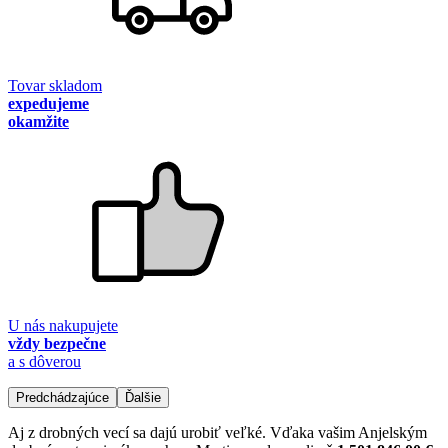
Tovar skladom
expedujeme
okamžite
U nás nakupujete
vždy bezpečne
a s dôverou
Predchádzajúce
Ďalšie
Aj z drobných vecí sa dajú urobiť veľké. Vďaka vašim Anjelským