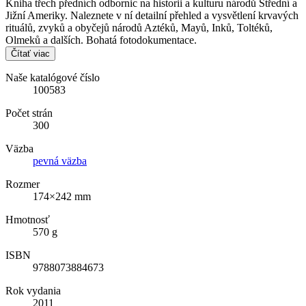
Kniha třech předních odbornic na historii a kulturu národů Střední a
Jižní Ameriky. Naleznete v ní detailní přehled a vysvětlení krvavých
rituálů, zvyků a obyčejů národů Aztéků, Mayů, Inků, Toltéků,
Olmeků a dalších. Bohatá fotodokumentace.
Čítať viac
Naše katalógové číslo
100583
Počet strán
300
Väzba
pevná väzba
Rozmer
174×242 mm
Hmotnosť
570 g
ISBN
9788073884673
Rok vydania
2011