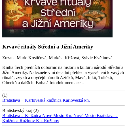
Krvavé rituály Střední a Jižní Ameriky
Zuzana Marie Kostičová, Markéta Křížová, Sylvie Květinová
Kniha třech předních odbornic na historii a kulturu národů Střední a
Jižní Ameriky. Naleznete v ní detailní přehled a vysvětlení krvavých
rituálů, zvyků a obyčejů národů Aztéků, Mayů, Inků, Toltéků,
Olmeků a dalších. Bohatá fotodokumentace...
(1)
Bratislava -
Karloveská knižnica
Karloveská kn.
Bratislavský kraj (2)
Bratislava -
Knižnica Nové Mesto
Kn. Nové Mesto
Bratislava -
Knižnica Ružinov
Kn. Ružinov