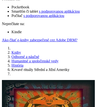
Pocketbook
Smartfón či tablet
s podporovanou aplikáciou
Počítač
s podporovanou aplikáciou
Neprečítate na:
Kindle
Ako čítať e-knihy zabezpečené cez Adobe DRM?
Knihy
Odborné a náučné
Humanitné a spoločenské vedy
História
Krvavé rituály Střední a Jižní Ameriky