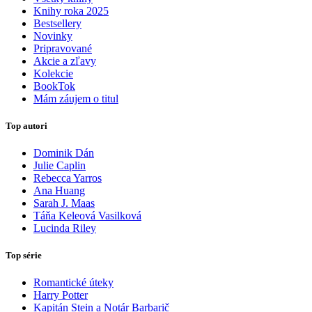
Knihy roka 2025
Bestsellery
Novinky
Pripravované
Akcie a zľavy
Kolekcie
BookTok
Mám záujem o titul
Top autori
Dominik Dán
Julie Caplin
Rebecca Yarros
Ana Huang
Sarah J. Maas
Táňa Keleová Vasilková
Lucinda Riley
Top série
Romantické úteky
Harry Potter
Kapitán Stein a Notár Barbarič