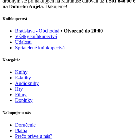
drobným ste pri nákupoch na Martinuse darovali už
1 501 846,00 €
na Dobrého Anjela
. Ďakujeme!
Kníhkupectvá
Bratislava - Obchodná
• Otvorené do 20:00
Všetky kníhkupectvá
Udalosti
Spriatelené kníhkupectvá
Kategórie
Knihy
E-knihy
Audioknihy
Hry
Filmy
Doplnky
Nakupujte u nás
Doručenie
Platba
Prečo práve u nás?