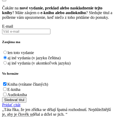
Čakáte na
nové vydanie, preklad alebo naskladnenie tejto
knihy
? Máte záujem o
e-knihu alebo audioknihu
? Sledujte titul a
pošleme vám upozornenie, keď niečo z toho pridáme do ponuky.
E-mail
Zaujíma ma
len toto vydanie
aj iné vydania (v jazyku čeština)
aj iné vydania (v akomkoľvek jazyku)
Vo formáte
Kniha (vrátane čítaných)
E-kniha
Audiokniha
Sledovať titul
Pridať citát
Táta říka, že jen zřídka se dělají špatná rozhodnutí. Nejdůležitější
je, aby je člověk udělal a držel se jich.