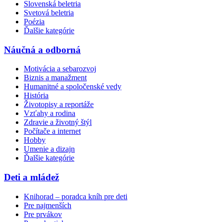
Slovenská beletria
Svetová beletria
Poézia
Ďalšie kategórie
Náučná a odborná
Motivácia a sebarozvoj
Biznis a manažment
Humanitné a spoločenské vedy
História
Životopisy a reportáže
Vzťahy a rodina
Zdravie a životný štýl
Počítače a internet
Hobby
Umenie a dizajn
Ďalšie kategórie
Deti a mládež
Knihorad – poradca kníh pre deti
Pre najmenších
Pre prvákov