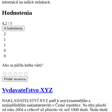
informácií na našich stránkach.
Hodnotenia
4,2
/ 5
4 hodnotenia
2
1
1
0
0
Ako sa páčila kniha vám?
Pridať recenziu
Vydavateľstvo XYZ
NAKLADATELSTVÍ XYZ patří k nejvýznamnějším a
nejúspěšnějším nakladatelstvím v České republice. Na trhu působí
od roku 2004 a celkově už přineslo víc než 1000 titulů. Škála titulů