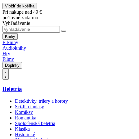
Vložiť do košíka
Pri nákupe nad 49 €
poštovné zadarmo
Vyhľadávanie
Knihy
E-knihy
Audioknihy
Hry
Filmy
Doplnky
Beletria
Detektívky, trilery a horory
Sci-fi a fantasy
Komiksy
Romantika
Spoločenská beletria
Klasika
Historické