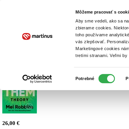
Doručenie
Kníhkupectvá
Knihovrátok
Poukážky
Knižný blog
Kontakt
Môžeme pracovať s cooki
Aby sme vedeli, ako sa na 
zbierame cookies. Niektor
E-knihy
Audioknihy
Hry
Filmy
Knihy
Doplnky
toho používame analytické
vás zlepšovať. Personaliz
Vyhľadávanie
Marketingové cookies nám 
tretími stranami. Veľmi b
Prihlásiť
Výber
Potrebné
P
súhlasu
26,00 €