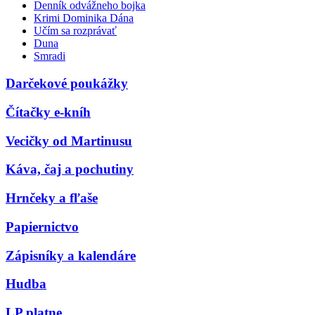
Denník odvážneho bojka
Krimi Dominika Dána
Učím sa rozprávať
Duna
Smradi
Darčekové poukážky
Čítačky e-kníh
Vecičky od Martinusu
Káva, čaj a pochutiny
Hrnčeky a fľaše
Papiernictvo
Zápisníky a kalendáre
Hudba
LP platne