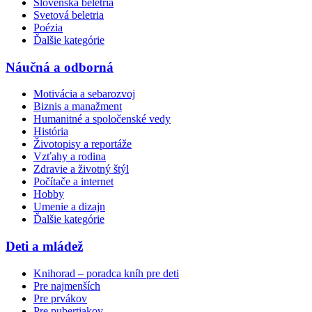
Slovenská beletria
Svetová beletria
Poézia
Ďalšie kategórie
Náučná a odborná
Motivácia a sebarozvoj
Biznis a manažment
Humanitné a spoločenské vedy
História
Životopisy a reportáže
Vzťahy a rodina
Zdravie a životný štýl
Počítače a internet
Hobby
Umenie a dizajn
Ďalšie kategórie
Deti a mládež
Knihorad – poradca kníh pre deti
Pre najmenších
Pre prvákov
Pre pubertiakov