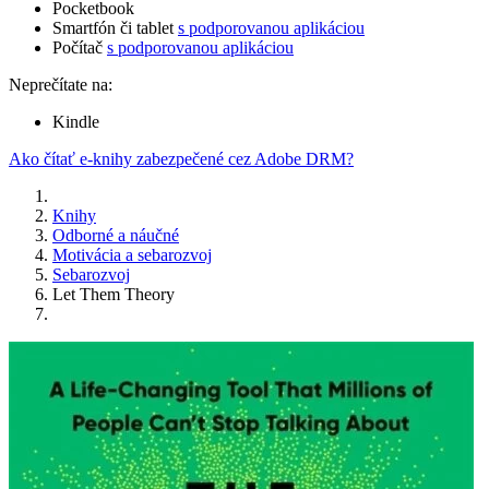
Pocketbook
Smartfón či tablet
s podporovanou aplikáciou
Počítač
s podporovanou aplikáciou
Neprečítate na:
Kindle
Ako čítať e-knihy zabezpečené cez Adobe DRM?
Knihy
Odborné a náučné
Motivácia a sebarozvoj
Sebarozvoj
Let Them Theory