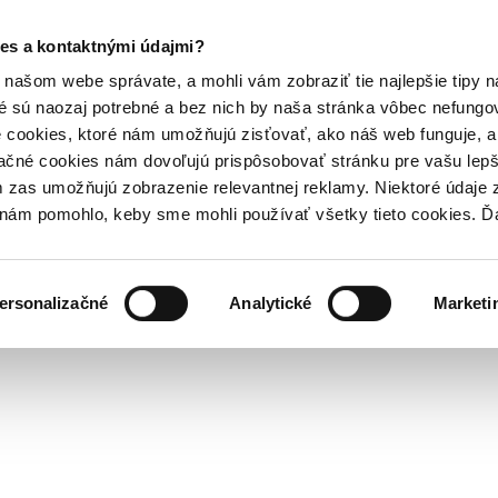
es a kontaktnými údajmi?
našom webe správate, a mohli vám zobraziť tie najlepšie tipy n
é sú naozaj potrebné a bez nich by naša stránka vôbec nefung
 cookies, ktoré nám umožňujú zisťovať, ako náš web funguje, a 
ačné cookies nám dovoľujú prispôsobovať stránku pre vašu lepši
zas umožňujú zobrazenie relevantnej reklamy. Niektoré údaje z
y nám pomohlo, keby sme mohli používať všetky tieto cookies. 
ersonalizačné
Analytické
Marketi