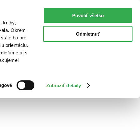
Povoliť všetko
a knihy,
ovala. Okrem
Odmietnuť
stále ho pre
u orientáciu.
dieľame aj s
Ďakujeme!
ngové
Zobraziť detaily