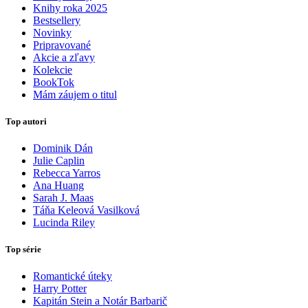
Knihy roka 2025
Bestsellery
Novinky
Pripravované
Akcie a zľavy
Kolekcie
BookTok
Mám záujem o titul
Top autori
Dominik Dán
Julie Caplin
Rebecca Yarros
Ana Huang
Sarah J. Maas
Táňa Keleová Vasilková
Lucinda Riley
Top série
Romantické úteky
Harry Potter
Kapitán Stein a Notár Barbarič