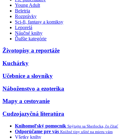
Young Adult
Beletria
Rozprávky
Sci-fi, fantasy a komiksy
Leporelá
Náučné knihy
Ďalšie kategórie
Životopisy a reportáže
Kuchárky
Učebnice a slovníky
Náboženstvo a ezoterika
Mapy a cestovanie
Cudzojazyčná literatúra
Knihomoľský pomocník
Spýtajte sa Sherlocka, čo čítať
Odporúčame pre vás
Knižné tipy ušité na mieru vám
Všetky knihy