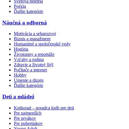
Svetová beletria
Poézia
Ďalšie kategórie
Náučná a odborná
Motivácia a sebarozvoj
Biznis a manažment
Humanitné a spoločenské vedy
História
Životopisy a reportáže
Vzťahy a rodina
Zdravie a životný štýl
Počítače a internet
Hobby
Umenie a dizajn
Ďalšie kategórie
Deti a mládež
Knihorad – poradca kníh pre deti
Pre najmenších
Pre prvákov
Pre pubertiakov
Young Adult