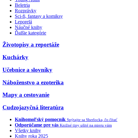
Beletria
Rozprávky
Sci-fi, fantasy a komiksy
Leporelá
Náučné knihy
Ďalšie kategórie
Životopisy a reportáže
Kuchárky
Učebnice a slovníky
Náboženstvo a ezoterika
Mapy a cestovanie
Cudzojazyčná literatúra
Knihomoľský pomocník
Spýtajte sa Sherlocka, čo čítať
Odporúčame pre vás
Knižné tipy ušité na mieru vám
Všetky knihy
Knihy roka 2025