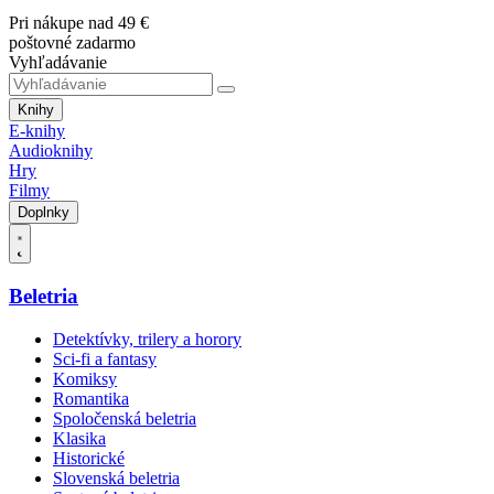
Pri nákupe nad 49 €
poštovné zadarmo
Vyhľadávanie
Knihy
E-knihy
Audioknihy
Hry
Filmy
Doplnky
Beletria
Detektívky, trilery a horory
Sci-fi a fantasy
Komiksy
Romantika
Spoločenská beletria
Klasika
Historické
Slovenská beletria