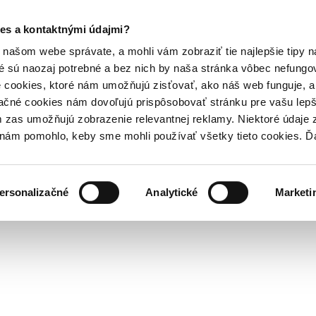
es a kontaktnými údajmi?
našom webe správate, a mohli vám zobraziť tie najlepšie tipy n
é sú naozaj potrebné a bez nich by naša stránka vôbec nefung
 cookies, ktoré nám umožňujú zisťovať, ako náš web funguje, a 
ačné cookies nám dovoľujú prispôsobovať stránku pre vašu lepši
zas umožňujú zobrazenie relevantnej reklamy. Niektoré údaje z
y nám pomohlo, keby sme mohli používať všetky tieto cookies. 
ersonalizačné
Analytické
Marketi