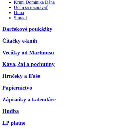
Krimi Dominika Dána
Učím sa rozprávať
Duna
Smradi
Darčekové poukážky
Čítačky e-kníh
Vecičky od Martinusu
Káva, čaj a pochutiny
Hrnčeky a fľaše
Papiernictvo
Zápisníky a kalendáre
Hudba
LP platne