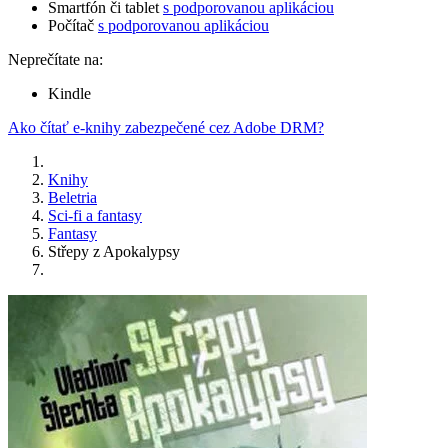
Smartfón či tablet
s podporovanou aplikáciou
Počítač
s podporovanou aplikáciou
Neprečítate na:
Kindle
Ako čítať e-knihy zabezpečené cez Adobe DRM?
Knihy
Beletria
Sci-fi a fantasy
Fantasy
Střepy z Apokalypsy