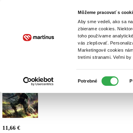
Doručenie
Kníhkupectvá
Knihovrátok
Poukážky
Knižný blog
Kontakt
Môžeme pracovať s cooki
Aby sme vedeli, ako sa na 
zbierame cookies. Niektor
E-knihy
Audioknihy
Hry
Filmy
Knihy
Doplnky
toho používame analytické
vás zlepšovať. Personaliz
Vyhľadávanie
Marketingové cookies nám 
tretími stranami. Veľmi b
Prihlásiť
Výber
Potrebné
P
súhlasu
11,66 €