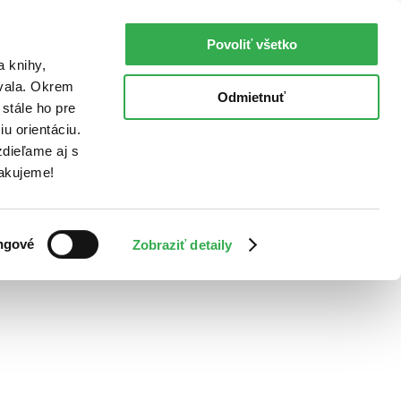
Povoliť všetko
a knihy,
ovala. Okrem
Odmietnuť
stále ho pre
u orientáciu.
dieľame aj s
Ďakujeme!
ngové
Zobraziť detaily