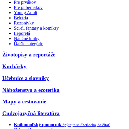
Pre prvákov
Pre pubertiakov
Young Adult
Beletria
Rozprávky
Sci-fi, fantasy a komiksy
Leporelá
Náučné knihy
Ďalšie kategórie
Životopisy a reportáže
Kuchárky
Učebnice a slovníky
Náboženstvo a ezoterika
Mapy a cestovanie
Cudzojazyčná literatúra
Knihomoľský pomocník
Spýtajte sa Sherlocka, čo čítať