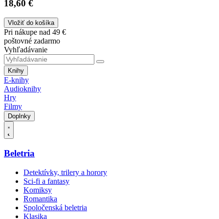
18,60 €
Vložiť do košíka
Pri nákupe nad 49 €
poštovné zadarmo
Vyhľadávanie
Knihy
E-knihy
Audioknihy
Hry
Filmy
Doplnky
Beletria
Detektívky, trilery a horory
Sci-fi a fantasy
Komiksy
Romantika
Spoločenská beletria
Klasika