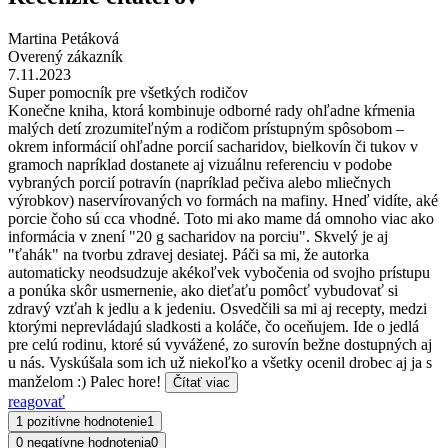
Martina Petáková
Overený zákazník
7.11.2023
Super pomocník pre všetkých rodičov
Konečne kniha, ktorá kombinuje odborné rady ohľadne kŕmenia
malých detí zrozumiteľným a rodičom prístupným spôsobom –
okrem informácií ohľadne porcií sacharidov, bielkovín či tukov v
gramoch napríklad dostanete aj vizuálnu referenciu v podobe
vybraných porcií potravín (napríklad pečiva alebo mliečnych
výrobkov) naservírovaných vo formách na mafiny. Hneď vidíte, aké
porcie čoho sú cca vhodné. Toto mi ako mame dá omnoho viac ako
informácia v znení "20 g sacharidov na porciu". Skvelý je aj
"ťahák" na tvorbu zdravej desiatej. Páči sa mi, že autorka
automaticky neodsudzuje akékoľvek vybočenia od svojho prístupu
a ponúka skôr usmernenie, ako dieťaťu pomôcť vybudovať si
zdravý vzťah k jedlu a k jedeniu. Osvedčili sa mi aj recepty, medzi
ktorými neprevládajú sladkosti a koláče, čo oceňujem. Ide o jedlá
pre celú rodinu, ktoré sú vyvážené, zo surovín bežne dostupných aj
u nás. Vyskúšala som ich už niekoľko a všetky ocenil drobec aj ja s
manželom :) Palec hore!
Čítať viac
reagovať
1 pozitívne hodnotenie
1
0 negatívne hodnotenia
0