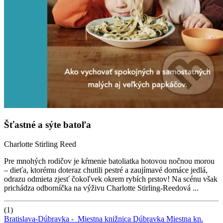
Šťastné a sýte batoľa
Charlotte Stirling Reed
Pre mnohých rodičov je kŕmenie batoliatka hotovou nočnou morou
– dieťa, ktorému doteraz chutili pestré a zaujímavé domáce jedlá,
odrazu odmieta zjesť čokoľvek okrem rybích prstov! Na scénu však
prichádza odborníčka na výživu Charlotte Stirling-Reedová ...
(1)
Bratislava-Dúbravka -
Miestna knižnica Dúbravka
Miestna kn.