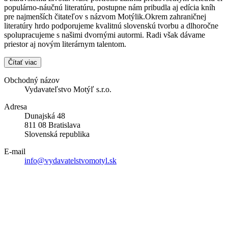
populárno-náučnú literatúru, postupne nám pribudla aj edícia kníh
pre najmenších čitateľov s názvom Motýlik.Okrem zahraničnej
literatúry hrdo podporujeme kvalitnú slovenskú tvorbu a dlhoročne
spolupracujeme s našimi dvornými autormi. Radi však dávame
priestor aj novým literárnym talentom.
Čítať viac
Obchodný názov
Vydavateľstvo Motýľ s.r.o.
Adresa
Dunajská 48
811 08 Bratislava
Slovenská republika
E-mail
info@vydavatelstvomotyl.sk