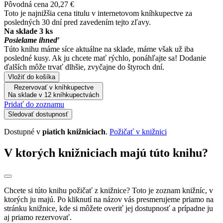
Pôvodná cena
20,27 €
Toto je najnižšia cena titulu v internetovom kníhkupectve za
posledných 30 dní pred zavedením tejto zľavy.
Na sklade 3 ks
Posielame ihneď
Túto knihu máme síce aktuálne na sklade, máme však už iba
posledné kusy. Ak ju chcete mať rýchlo, ponáhľajte sa! Dodanie
ďalších môže trvať dlhšie, zvyčajne do štyroch dní.
Vložiť do košíka
Rezervovať v kníhkupectve
Na sklade v 12 kníhkupectvách
Pridať do zoznamu
Sledovať dostupnosť
Dostupné v
piatich knižniciach
.
Požičať v knižnici
V ktorých knižniciach majú túto knihu?
Chcete si túto knihu požičať z knižnice? Toto je zoznam knižníc, v
ktorých ju majú. Po kliknutí na názov vás presmerujeme priamo na
stránku knižnice, kde si môžete overiť jej dostupnosť a prípadne ju
aj priamo rezervovať.