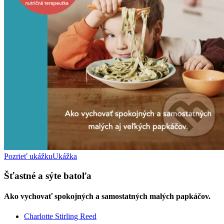
Pozrieť ukážku
Ukážka
Šťastné a sýte batoľa
Ako vychovať spokojných a samostatných malých papkáčov.
Charlotte Stirling Reed