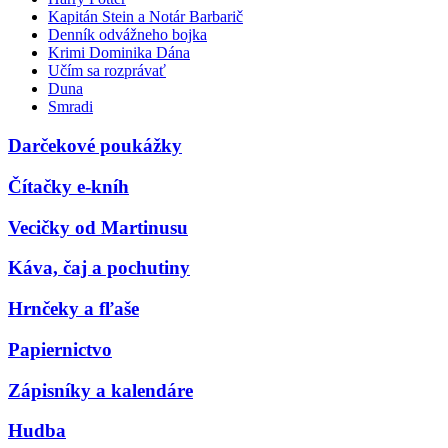
Kapitán Stein a Notár Barbarič
Denník odvážneho bojka
Krimi Dominika Dána
Učím sa rozprávať
Duna
Smradi
Darčekové poukážky
Čítačky e-kníh
Vecičky od Martinusu
Káva, čaj a pochutiny
Hrnčeky a fľaše
Papiernictvo
Zápisníky a kalendáre
Hudba