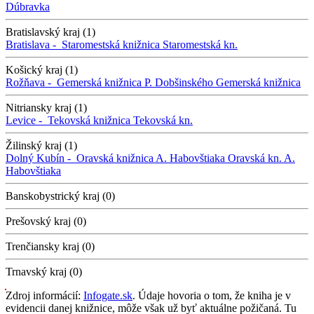
Dúbravka
Bratislavský kraj (1)
Bratislava -
Staromestská knižnica
Staromestská kn.
Košický kraj (1)
Rožňava -
Gemerská knižnica P. Dobšinského
Gemerská knižnica
Nitriansky kraj (1)
Levice -
Tekovská knižnica
Tekovská kn.
Žilinský kraj (1)
Dolný Kubín -
Oravská knižnica A. Habovštiaka
Oravská kn. A.
Habovštiaka
Banskobystrický kraj (0)
Prešovský kraj (0)
Trenčiansky kraj (0)
Trnavský kraj (0)
Zdroj informácií:
Infogate.sk
. Údaje hovoria o tom, že kniha je v
evidencii danej knižnice, môže však už byť aktuálne požičaná. Tu