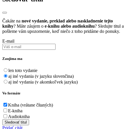
Čakáte na
nové vydanie, preklad alebo naskladnenie tejto
knihy
? Máte záujem o
e-knihu alebo audioknihu
? Sledujte titul a
pošleme vám upozornenie, keď niečo z toho pridáme do ponuky.
E-mail
Zaujíma ma
len toto vydanie
aj iné vydania (v jazyku slovenčina)
aj iné vydania (v akomkoľvek jazyku)
Vo formáte
Kniha (vrátane čítaných)
E-kniha
Audiokniha
Sledovať titul
Pridať citát