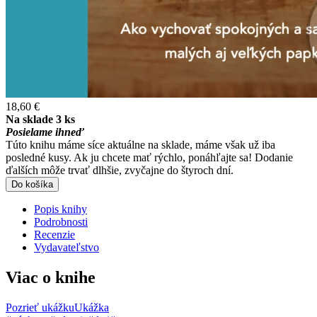
18,60 €
Na sklade 3 ks
Posielame ihneď
Túto knihu máme síce aktuálne na sklade, máme však už iba
posledné kusy. Ak ju chcete mať rýchlo, ponáhľajte sa! Dodanie
ďalších môže trvať dlhšie, zvyčajne do štyroch dní.
Do košíka
Popis knihy
Podrobnosti
Recenzie
Vydavateľstvo
Viac o knihe
Pozrieť ukážku
Ukážka