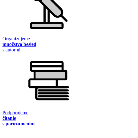
Organizujeme
množstvo besied
s autormi
Podporujeme
čítanie
s porozumením