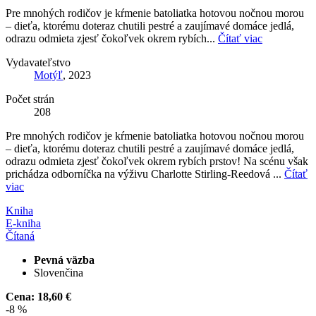
Pre mnohých rodičov je kŕmenie batoliatka hotovou nočnou morou
– dieťa, ktorému doteraz chutili pestré a zaujímavé domáce jedlá,
odrazu odmieta zjesť čokoľvek okrem rybích...
Čítať viac
Vydavateľstvo
Motýľ
, 2023
Počet strán
208
Pre mnohých rodičov je kŕmenie batoliatka hotovou nočnou morou
– dieťa, ktorému doteraz chutili pestré a zaujímavé domáce jedlá,
odrazu odmieta zjesť čokoľvek okrem rybích prstov! Na scénu však
prichádza odborníčka na výživu Charlotte Stirling-Reedová ...
Čítať
viac
Kniha
E-kniha
Čítaná
Pevná väzba
Slovenčina
Cena:
18,60 €
-8 %