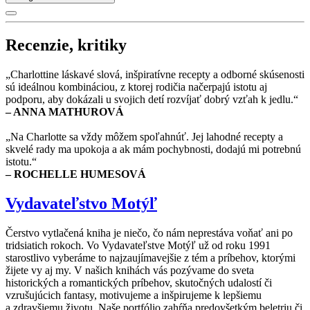
Recenzie, kritiky
„Charlottine láskavé slová, inšpiratívne recepty a odborné skúsenosti
sú ideálnou kombináciou, z ktorej rodičia načerpajú istotu aj
podporu, aby dokázali u svojich detí rozvíjať dobrý vzťah k jedlu.“
– ANNA MATHUROVÁ
„Na Charlotte sa vždy môžem spoľahnúť. Jej lahodné recepty a
skvelé rady ma upokoja a ak mám pochybnosti, dodajú mi potrebnú
istotu.“
– ROCHELLE HUMESOVÁ
Vydavateľstvo Motýľ
Čerstvo vytlačená kniha je niečo, čo nám neprestáva voňať ani po
tridsiatich rokoch. Vo Vydavateľstve Motýľ už od roku 1991
starostlivo vyberáme to najzaujímavejšie z tém a príbehov, ktorými
žijete vy aj my. V našich knihách vás pozývame do sveta
historických a romantických príbehov, skutočných udalostí či
vzrušujúcich fantasy, motivujeme a inšpirujeme k lepšiemu
a zdravšiemu životu. Naše portfólio zahŕňa predovšetkým beletriu či