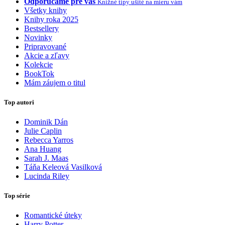
Odporúčame pre vás
Knižné tipy ušité na mieru vám
Všetky knihy
Knihy roka 2025
Bestsellery
Novinky
Pripravované
Akcie a zľavy
Kolekcie
BookTok
Mám záujem o titul
Top autori
Dominik Dán
Julie Caplin
Rebecca Yarros
Ana Huang
Sarah J. Maas
Táňa Keleová Vasilková
Lucinda Riley
Top série
Romantické úteky
Harry Potter