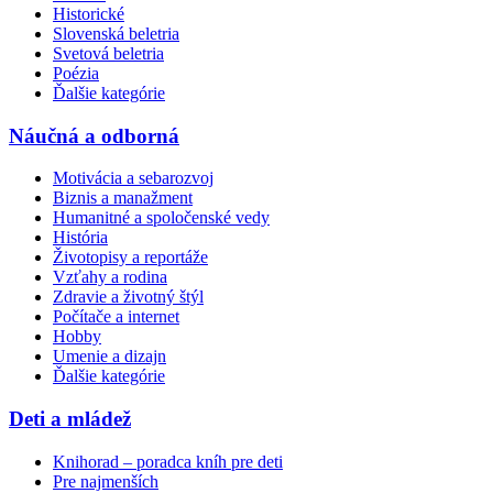
Historické
Slovenská beletria
Svetová beletria
Poézia
Ďalšie kategórie
Náučná a odborná
Motivácia a sebarozvoj
Biznis a manažment
Humanitné a spoločenské vedy
História
Životopisy a reportáže
Vzťahy a rodina
Zdravie a životný štýl
Počítače a internet
Hobby
Umenie a dizajn
Ďalšie kategórie
Deti a mládež
Knihorad – poradca kníh pre deti
Pre najmenších