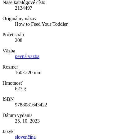
Naše katalógové číslo
2134497
Originálny názov
How to Feed Your Toddler
Počet strán
208
Väzba
pevná väzba
Rozmer
160×220 mm
Hmotnosť
627 g
ISBN
9788081643422
Dátum vydania
25. 10. 2023
Jazyk
slovenčina