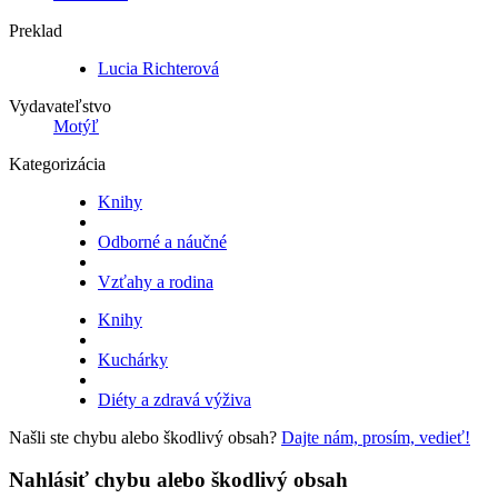
Preklad
Lucia Richterová
Vydavateľstvo
Motýľ
Kategorizácia
Knihy
Odborné a náučné
Vzťahy a rodina
Knihy
Kuchárky
Diéty a zdravá výživa
Našli ste chybu alebo škodlivý obsah?
Dajte nám, prosím, vedieť!
Nahlásiť chybu alebo škodlivý obsah