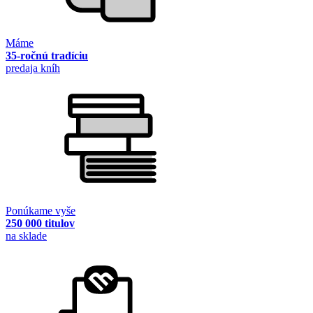
Máme
35-ročnú tradíciu
predaja kníh
Ponúkame vyše
250 000 titulov
na sklade