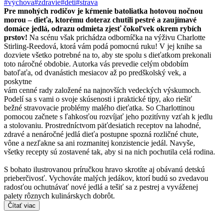
#výchova
#zdravie
#deti
#strava
Pre mnohých rodičov je kŕmenie batoliatka hotovou nočnou
morou – dieťa, ktorému doteraz chutili pestré a zaujímavé
domáce jedlá, odrazu odmieta zjesť čokoľvek okrem rybích
prstov!
Na scénu však prichádza odborníčka na výživu Charlotte
Stirling-Reedová, ktorá vám podá pomocnú ruku! V jej knihe sa
dozviete všetko potrebné na to, aby ste spolu s dieťatkom prekonali
toto náročné obdobie. Autorka vás prevedie celým obdobím
batoľaťa, od dvanástich mesiacov až po predškolský vek, a
poskytne
vám cenné rady založené na najnovších vedeckých výskumoch.
Podelí sa s vami o svoje skúsenosti i praktické tipy, ako riešiť
bežné stravovacie problémy malého dieťatka. So Charlottinou
pomocou začnete s ľahkosťou rozvíjať jeho pozitívny vzťah k jedlu
a stolovaniu. Prostredníctvom päťdesiatich receptov na lahodné,
zdravé a nenáročné jedlá dieťa postupne spozná rozličné chute,
vône a nezľakne sa ani rozmanitej konzistencie jedál. Navyše,
všetky recepty sú zostavené tak, aby si na nich pochutila celá rodina.
S bohato ilustrovanou príručkou hravo skrotíte aj obávanú detskú
prieberčivosť. Vychováte malých jedákov, ktorí budú so zvedavou
radosťou ochutnávať nové jedlá a tešiť sa z pestrej a vyváženej
palety rôznych kulinárskych dobrôt.
Čítať viac