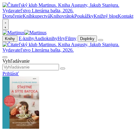
Doručenie
Kníhkupectvá
Knihovrátok
Poukážky
Knižný blog
Kontakt
E-knihy
Audioknihy
Hry
Filmy
Knihy
Doplnky
Vyhľadávanie
Prihlásiť