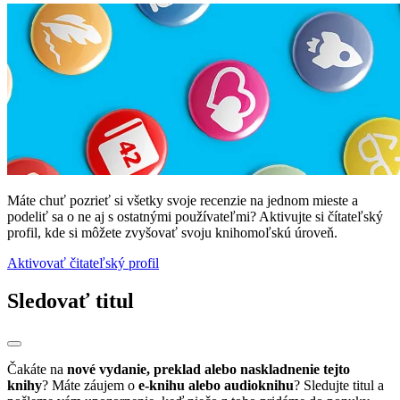
Máte chuť pozrieť si všetky svoje recenzie na jednom mieste a
podeliť sa o ne aj s ostatnými používateľmi? Aktivujte si čítateľský
profil, kde si môžete zvyšovať svoju knihomoľskú úroveň.
Aktivovať čitateľský profil
Sledovať titul
Čakáte na
nové vydanie, preklad alebo naskladnenie tejto
knihy
? Máte záujem o
e-knihu alebo audioknihu
? Sledujte titul a