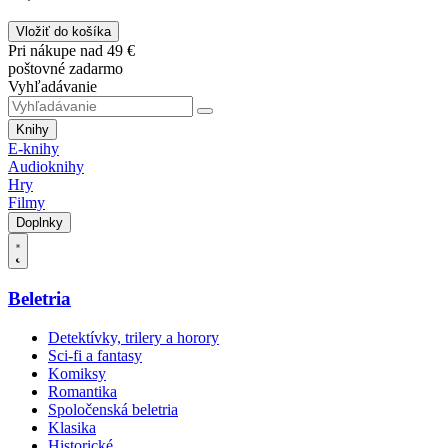
Vložiť do košíka
Pri nákupe nad 49 €
poštovné zadarmo
Vyhľadávanie
Knihy
E-knihy
Audioknihy
Hry
Filmy
Doplnky
Beletria
Detektívky, trilery a horory
Sci-fi a fantasy
Komiksy
Romantika
Spoločenská beletria
Klasika
Historické