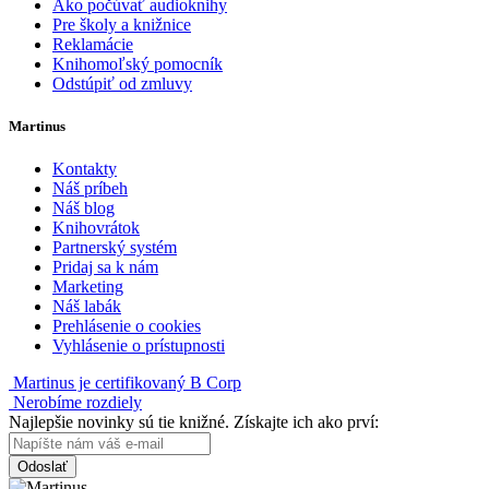
Ako počúvať audioknihy
Pre školy a knižnice
Reklamácie
Knihomoľský pomocník
Odstúpiť od zmluvy
Martinus
Kontakty
Náš príbeh
Náš blog
Knihovrátok
Partnerský systém
Pridaj sa k nám
Marketing
Náš labák
Prehlásenie o cookies
Vyhlásenie o prístupnosti
Martinus je certifikovaný B Corp
Nerobíme rozdiely
Najlepšie novinky sú tie knižné. Získajte ich ako prví:
Odoslať