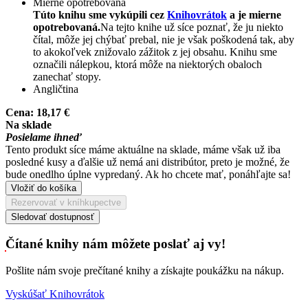
Mierne opotrebovaná
Túto knihu sme vykúpili cez
Knihovrátok
a je mierne
opotrebovaná.
Na tejto knihe už síce poznať, že ju niekto
čítal, môže jej chýbať prebal, nie je však poškodená tak, aby
to akokoľvek znižovalo zážitok z jej obsahu. Knihu sme
označili nálepkou, ktorá môže na niektorých obaloch
zanechať stopy.
Angličtina
Cena:
18,17 €
Na sklade
Posielame ihneď
Tento produkt síce máme aktuálne na sklade, máme však už iba
posledné kusy a ďalšie už nemá ani distribútor, preto je možné, že
bude onedlho úplne vypredaný. Ak ho chcete mať, ponáhľajte sa!
Vložiť do košíka
Rezervovať v kníhkupectve
Sledovať dostupnosť
Čítané knihy nám môžete poslať aj vy!
Pošlite nám svoje prečítané knihy a získajte poukážku na nákup.
Vyskúšať Knihovrátok