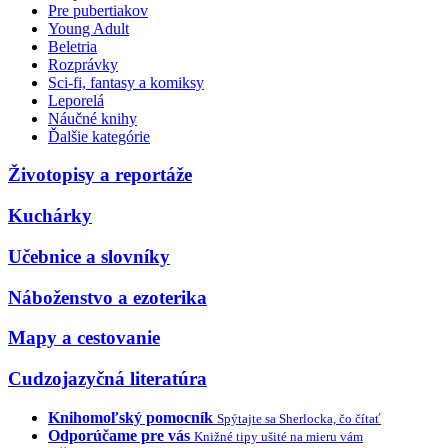
Pre pubertiakov
Young Adult
Beletria
Rozprávky
Sci-fi, fantasy a komiksy
Leporelá
Náučné knihy
Ďalšie kategórie
Životopisy a reportáže
Kuchárky
Učebnice a slovníky
Náboženstvo a ezoterika
Mapy a cestovanie
Cudzojazyčná literatúra
Knihomoľský pomocník
Spýtajte sa Sherlocka, čo čítať
Odporúčame pre vás
Knižné tipy ušité na mieru vám