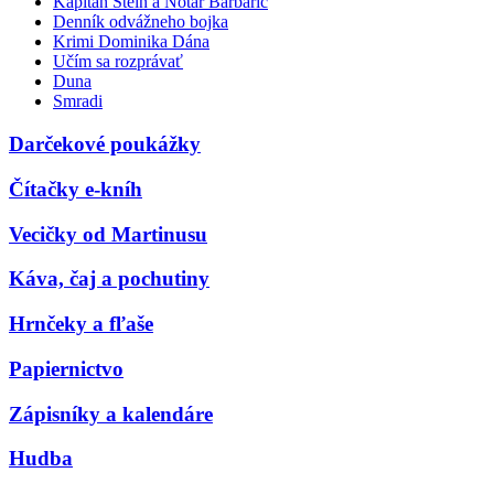
Kapitán Stein a Notár Barbarič
Denník odvážneho bojka
Krimi Dominika Dána
Učím sa rozprávať
Duna
Smradi
Darčekové poukážky
Čítačky e-kníh
Vecičky od Martinusu
Káva, čaj a pochutiny
Hrnčeky a fľaše
Papiernictvo
Zápisníky a kalendáre
Hudba