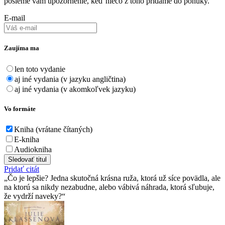
pošleme vám upozornenie, keď niečo z toho pridáme do ponuky.
E-mail
Zaujíma ma
len toto vydanie
aj iné vydania (v jazyku angličtina)
aj iné vydania (v akomkoľvek jazyku)
Vo formáte
Kniha (vrátane čítaných)
E-kniha
Audiokniha
Sledovať titul
Pridať citát
Čo je lepšie? Jedna skutočná krásna ruža, ktorá už síce povädla, ale
na ktorú sa nikdy nezabudne, alebo vábivá náhrada, ktorá sľubuje,
že vydrží naveky?