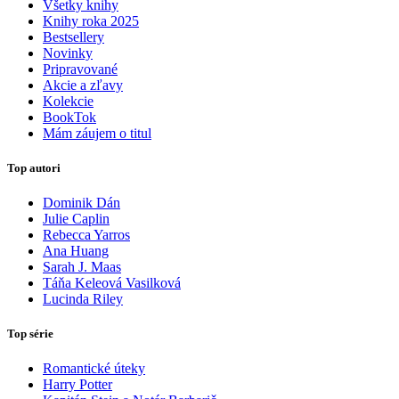
Všetky knihy
Knihy roka 2025
Bestsellery
Novinky
Pripravované
Akcie a zľavy
Kolekcie
BookTok
Mám záujem o titul
Top autori
Dominik Dán
Julie Caplin
Rebecca Yarros
Ana Huang
Sarah J. Maas
Táňa Keleová Vasilková
Lucinda Riley
Top série
Romantické úteky
Harry Potter