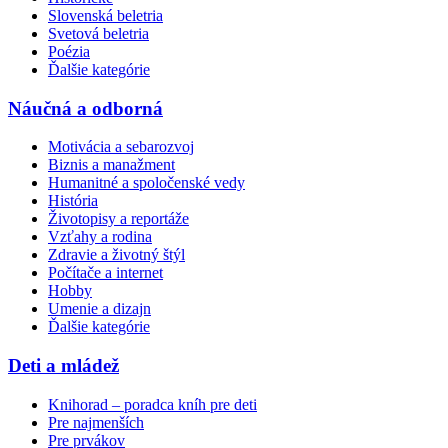
Slovenská beletria
Svetová beletria
Poézia
Ďalšie kategórie
Náučná a odborná
Motivácia a sebarozvoj
Biznis a manažment
Humanitné a spoločenské vedy
História
Životopisy a reportáže
Vzťahy a rodina
Zdravie a životný štýl
Počítače a internet
Hobby
Umenie a dizajn
Ďalšie kategórie
Deti a mládež
Knihorad – poradca kníh pre deti
Pre najmenších
Pre prvákov