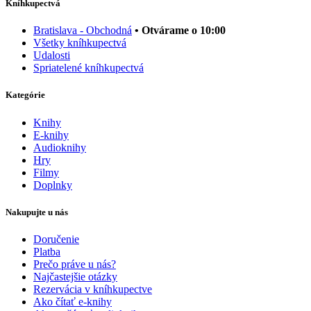
Kníhkupectvá
Bratislava - Obchodná
• Otvárame o 10:00
Všetky kníhkupectvá
Udalosti
Spriatelené kníhkupectvá
Kategórie
Knihy
E-knihy
Audioknihy
Hry
Filmy
Doplnky
Nakupujte u nás
Doručenie
Platba
Prečo práve u nás?
Najčastejšie otázky
Rezervácia v kníhkupectve
Ako čítať e-knihy