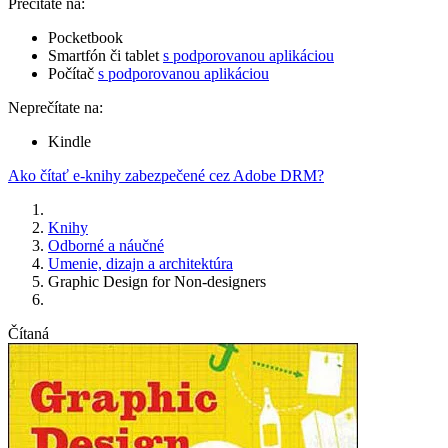
Prečítate na:
Pocketbook
Smartfón či tablet
s podporovanou aplikáciou
Počítač
s podporovanou aplikáciou
Neprečítate na:
Kindle
Ako čítať e-knihy zabezpečené cez Adobe DRM?
Knihy
Odborné a náučné
Umenie, dizajn a architektúra
Graphic Design for Non-designers
Čítaná