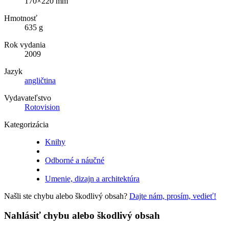
170×220 mm
Hmotnosť
635 g
Rok vydania
2009
Jazyk
angličtina
Vydavateľstvo
Rotovision
Kategorizácia
Knihy
Odborné a náučné
Umenie, dizajn a architektúra
Našli ste chybu alebo škodlivý obsah?
Dajte nám, prosím, vedieť!
Nahlásiť chybu alebo škodlivý obsah