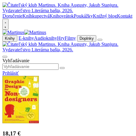
Doručenie
Kníhkupectvá
Knihovrátok
Poukážky
Knižný blog
Kontakt
E-knihy
Audioknihy
Hry
Filmy
Knihy
Doplnky
Vyhľadávanie
Prihlásiť
18,17 €