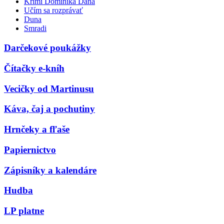
Krimi Dominika Dána
Učím sa rozprávať
Duna
Smradi
Darčekové poukážky
Čítačky e-kníh
Vecičky od Martinusu
Káva, čaj a pochutiny
Hrnčeky a fľaše
Papiernictvo
Zápisníky a kalendáre
Hudba
LP platne