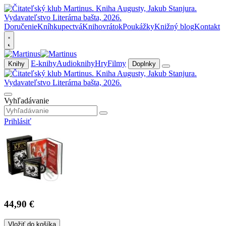
Doručenie
Kníhkupectvá
Knihovrátok
Poukážky
Knižný blog
Kontakt
E-knihy
Audioknihy
Hry
Filmy
Knihy
Doplnky
Vyhľadávanie
Prihlásiť
44,90 €
Vložiť do košíka