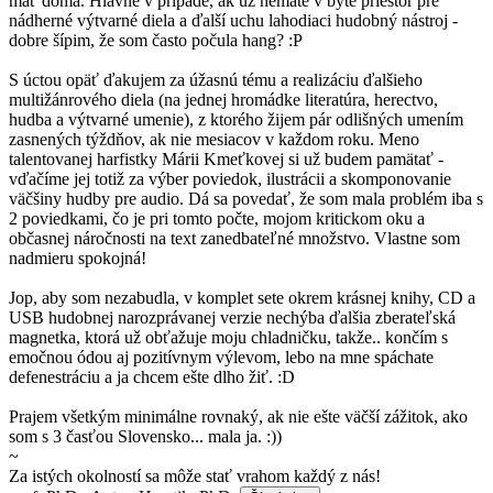
mať doma. Hlavne v prípade, ak už nemáte v byte priestor pre
nádherné výtvarné diela a ďalší uchu lahodiaci hudobný nástroj -
dobre šípim, že som často počula hang? :P
S úctou opäť ďakujem za úžasnú tému a realizáciu ďalšieho
multižánrového diela (na jednej hromádke literatúra, herectvo,
hudba a výtvarné umenie), z ktorého žijem pár odlišných umením
zasnených týždňov, ak nie mesiacov v každom roku. Meno
talentovanej harfistky Márii Kmeťkovej si už budem pamätať -
vďačíme jej totiž za výber poviedok, ilustrácii a skomponovanie
väčšiny hudby pre audio. Dá sa povedať, že som mala problém iba s
2 poviedkami, čo je pri tomto počte, mojom kritickom oku a
občasnej náročnosti na text zanedbateľné množstvo. Vlastne som
nadmieru spokojná!
Jop, aby som nezabudla, v komplet sete okrem krásnej knihy, CD a
USB hudobnej narozprávanej verzie nechýba ďalšia zberateľská
magnetka, ktorá už obťažuje moju chladničku, takže.. končím s
emočnou ódou aj pozitívnym výlevom, lebo na mne spáchate
defenestráciu a ja chcem ešte dlho žiť. :D
Prajem všetkým minimálne rovnaký, ak nie ešte väčší zážitok, ako
som s 3 časťou Slovensko... mala ja. :))
~
Za istých okolností sa môže stať vrahom každý z nás!