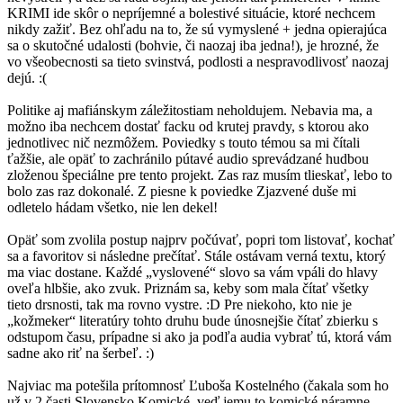
KRIMI ide skôr o nepríjemné a bolestivé situácie, ktoré nechcem
nikdy zažiť. Bez ohľadu na to, že sú vymyslené + jedna opierajúca
sa o skutočné udalosti (bohvie, či naozaj iba jedna!), je hrozné, že
vo všeobecnosti sa tieto svinstvá, podlosti a nespravodlivosť naozaj
dejú. :(
Politike aj mafiánskym záležitostiam neholdujem. Nebavia ma, a
možno iba nechcem dostať facku od krutej pravdy, s ktorou ako
jednotlivec nič nezmôžem. Poviedky s touto témou sa mi čítali
ťažšie, ale opäť to zachránilo pútavé audio sprevádzané hudbou
zloženou špeciálne pre tento projekt. Zas raz musím tlieskať, lebo to
bolo zas raz dokonalé. Z piesne k poviedke Zjazvené duše mi
odletelo hádam všetko, nie len dekel!
Opäť som zvolila postup najprv počúvať, popri tom listovať, kochať
sa a favoritov si následne prečítať. Stále ostávam verná textu, ktorý
ma viac dostane. Každé „vyslovené“ slovo sa vám vpáli do hlavy
oveľa hlbšie, ako zvuk. Priznám sa, keby som mala čítať všetky
tieto drsnosti, tak ma rovno vystre. :D Pre niekoho, kto nie je
„kožmeker“ literatúry tohto druhu bude únosnejšie čítať zbierku s
odstupom času, prípadne si ako ja podľa audia vybrať tú, ktorá vám
sadne ako riť na šerbeľ. :)
Najviac ma potešila prítomnosť Ľuboša Kostelného (čakala som ho
už v 2 časti Slovensko Komické, veď jemu to komické náramne