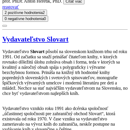
prof. PhDr. Anton Heretik, PhD.
Čítať viac
reagovať
2 pozitívne hodnotenia
2
0 negatívne hodnotenia
0
Vydavateľstvo Slovart
Vydavateľstvo
Slovart
pôsobí na slovenskom knižnom trhu od roku
1991. Od začiatku sa snaží prinášať čitateľom knihy, v ktorých
rovnako dôležitú úlohu zohráva obsah i forma, teda v ktorých sa
kvalitný a náročný obsah spája s polygraficky i výtvarne
bezchybnou formou. Prináša na knižný trh hodnotné knihy
popredných slovenských i svetových spisovateľov, monografie
špičkových výtvarných umelcov i modernú literatúru pre deti a
mládež. Nechce sa stať najväčším vydavateľstvom na Slovensku, no
chce byť vydavateľstvom najlepších kníh.
Vydavateľstvo vzniklo roku 1991 ako dcérska spoločnosť
„účastinnej spoločnosti pre zahraničný obchod Slovart“, ktorá
existovala od roku 1970. V čase vzniku sa vydavateľstvo
zameriavalo na vývoz kníh do zahraničia, neskôr postupne na
vydávanie kníh v slovenčine a češtine.