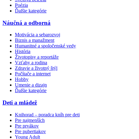
Poézia
Ďalšie kategórie
Náučná a odborná
Motivácia a sebarozvoj
Biznis a manažment
Humanitné a spoločenské vedy
História
Životopisy a reportáže
Vzťahy a rodina
Zdravie a životný štýl
Počítače a internet
Hobby
Umenie a dizajn
Ďalšie kategórie
Deti a mládež
Knihorad – poradca kníh pre deti
Pre najmenších
Pre prvákov
Pre pubertiakov
Young Adult