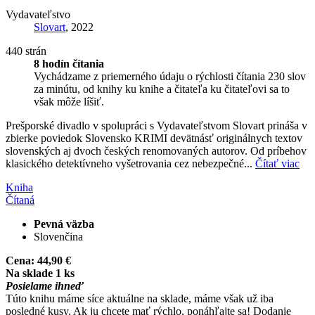
Vydavateľstvo
Slovart
, 2022
440 strán
8 hodín čítania
Vychádzame z priemerného údaju o rýchlosti čítania 230 slov
za minútu, od knihy ku knihe a čitateľa ku čitateľovi sa to
však môže líšiť.
Prešporské divadlo v spolupráci s Vydavateľstvom Slovart prináša v
zbierke poviedok Slovensko KRIMI devätnásť originálnych textov
slovenských aj dvoch českých renomovaných autorov. Od príbehov
klasického detektívneho vyšetrovania cez nebezpečné...
Čítať viac
Kniha
Čítaná
Pevná väzba
Slovenčina
Cena:
44,90 €
Na sklade 1 ks
Posielame ihneď
Túto knihu máme síce aktuálne na sklade, máme však už iba
posledné kusy. Ak ju chcete mať rýchlo, ponáhľajte sa! Dodanie