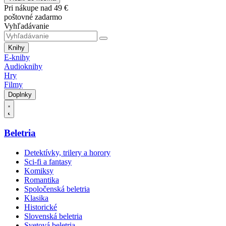
Pri nákupe nad 49 €
poštovné zadarmo
Vyhľadávanie
Knihy
E-knihy
Audioknihy
Hry
Filmy
Doplnky
Beletria
Detektívky, trilery a horory
Sci-fi a fantasy
Komiksy
Romantika
Spoločenská beletria
Klasika
Historické
Slovenská beletria
Svetová beletria