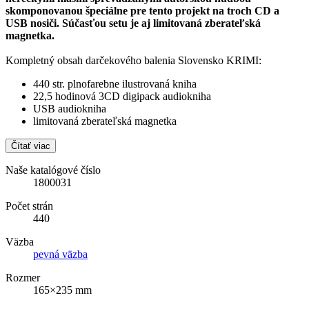
skomponovanou špeciálne pre tento projekt na troch CD a
USB nosiči. Súčasťou setu je aj limitovaná zberateľská
magnetka.
Kompletný obsah darčekového balenia Slovensko KRIMI:
440 str. plnofarebne ilustrovaná kniha
22,5 hodinová 3CD digipack audiokniha
USB audiokniha
limitovaná zberateľská magnetka
Čítať viac
Naše katalógové číslo
1800031
Počet strán
440
Väzba
pevná väzba
Rozmer
165×235 mm