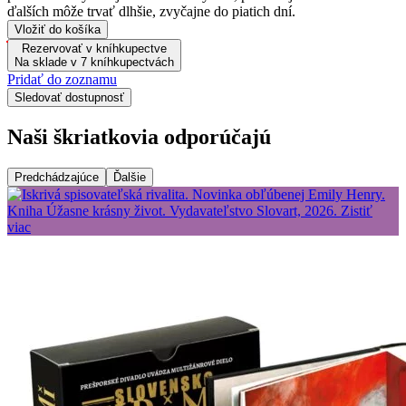
ďalších môže trvať dlhšie, zvyčajne do piatich dní.
Vložiť do košíka
Rezervovať v kníhkupectve
Na sklade v 7 kníhkupectvách
Pridať do zoznamu
Sledovať dostupnosť
Naši škriatkovia odporúčajú
Predchádzajúce
Ďalšie