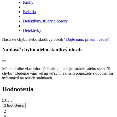
Knihy
Beletria
Detektívky, trilery a horory
Detektívky
Našli ste chybu alebo škodlivý obsah?
Dajte nám, prosím, vedieť!
Nahlásiť chybu alebo škodlivý obsah
Máte o knihe viac informácií ako je na tejto stránke alebo ste našli
chybu? Budeme vám veľmi vďační, ak nám pomôžete s doplnením
informácií na našich stránkach.
Hodnotenia
5,0
/ 5
2 hodnotenia
2
0