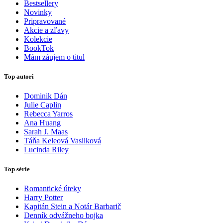
Bestsellery
Novinky
Pripravované
Akcie a zľavy
Kolekcie
BookTok
Mám záujem o titul
Top autori
Dominik Dán
Julie Caplin
Rebecca Yarros
Ana Huang
Sarah J. Maas
Táňa Keleová Vasilková
Lucinda Riley
Top série
Romantické úteky
Harry Potter
Kapitán Stein a Notár Barbarič
Denník odvážneho bojka