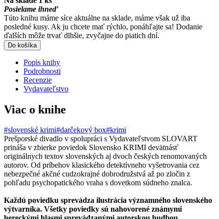
Na sklade 1 ks
Posielame ihneď
Túto knihu máme síce aktuálne na sklade, máme však už iba
posledné kusy. Ak ju chcete mať rýchlo, ponáhľajte sa! Dodanie
ďalších môže trvať dlhšie, zvyčajne do piatich dní.
Do košíka
Popis knihy
Podrobnosti
Recenzie
Vydavateľstvo
Viac o knihe
#slovenské krimi
#darčekový box
#krimi
Prešporské divadlo v spolupráci s Vydavateľstvom SLOVART
prináša v zbierke poviedok Slovensko KRIMI devätnásť
originálnych textov slovenských aj dvoch českých renomovaných
autorov. Od príbehov klasického detektívneho vyšetrovania cez
nebezpečné akčné cudzokrajné dobrodružstvá až po zločin z
pohľadu psychopatického vraha s dovetkom súdneho znalca.
Každú poviedku sprevádza ilustrácia významného slovenského
výtvarníka. Všetky poviedky sú nahovorené známymi
hereckými hlasmi sprevádzanými autorskou hudbou