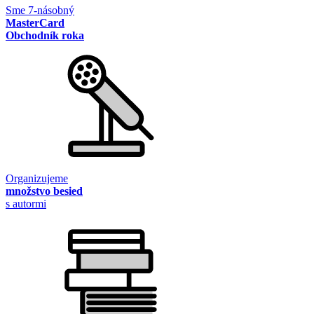
Sme 7-násobný
MasterCard
Obchodník roka
Organizujeme
množstvo besied
s autormi