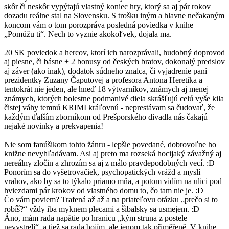
skôr či neskôr vypýtajú vlastný koniec hry, ktorý sa aj pár rokov
dozadu reálne stal na Slovensku. S trošku iným a hlavne nečakaným
koncom vám o tom porozpráva posledná poviedka v knihe
„Pomůžu ti“. Nech to vyznie akokoľvek, dojala ma.
20 SK poviedok a hercov, ktorí ich narozprávali, hudobný doprovod
aj piesne, či básne + 2 bonusy od českých bratov, dokonalý predslov
aj záver (ako inak), dodatok súdneho znalca, či vyjadrenie pani
prezidentky Zuzany Čaputovej a profesora Antona Heretika a
tentokrát nie jeden, ale hneď 18 výtvarníkov, známych aj menej
známych, ktorých bolestne podmanivé diela skrášľujú celú vyše kila
čistej váhy temnú KRIMI kráľovnú - neprestávam sa čudovať, že
každým ďalším zborníkom od Prešporského divadla nás čakajú
nejaké novinky a prekvapenia!
Nie som fanúšikom tohto žánru - lepšie povedané, dobrovoľne ho
knižne nevyhľadávam. Asi aj preto ma rozseká hocijaký závažný aj
nereálny zločin a zhrozím sa aj z málo pravdepodobných vecí. :D
Ponorím sa do vyšetrovačiek, psychopatických vrážd a myslí
vrahov, ako by sa to týkalo priamo mňa, a potom vidím na ulici pod
hviezdami pár krokov od vlastného domu to, čo tam nie je. :D
Čo vám poviem? Trafená až až a na priateľovu otázku „prečo si to
robíš?“ vždy iba myknem plecami a šibalsky sa usmejem. :D
Áno, mám rada napätie po hranicu „kým struna z postele
nevystrelí“, a tiež sa rada bojím, ale jenom tak přiměřeně. V knihe