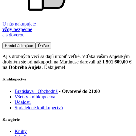
U nás nakupujete
vždy bezpečne
a s dôverou
Predchádzajúce
Ďalšie
Aj z drobných vecí sa dajú urobiť veľké. Vďaka vašim Anjelským
drobným ste pri nákupoch na Martinuse darovali už
1 501 609,00 €
na Dobrého Anjela
. Ďakujeme!
Kníhkupectvá
Bratislava - Obchodná
• Otvorené do 21:00
Všetky kníhkupectvá
Udalosti
Spriatelené kníhkupectvá
Kategórie
Knihy