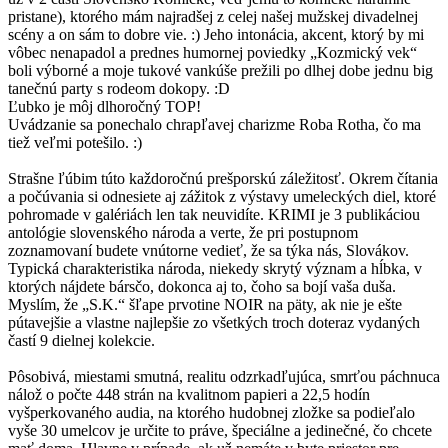
pristane), ktorého mám najradšej z celej našej mužskej divadelnej
scény a on sám to dobre vie. :) Jeho intonácia, akcent, ktorý by mi
vôbec nenapadol a prednes humornej poviedky „Kozmický vek“
boli výborné a moje tukové vankúše prežili po dlhej dobe jednu big
tanečnú party s rodeom dokopy. :D
Ľubko je môj dlhoročný TOP!
Uvádzanie sa ponechalo chrapľavej charizme Roba Rotha, čo ma
tiež veľmi potešilo. :)
Strašne ľúbim túto každoročnú prešporskú záležitosť. Okrem čítania
a počúvania si odnesiete aj zážitok z výstavy umeleckých diel, ktoré
pohromade v galériách len tak neuvidíte. KRIMI je 3 publikáciou
antológie slovenského národa a verte, že pri postupnom
zoznamovaní budete vnútorne vedieť, že sa týka nás, Slovákov.
Typická charakteristika národa, niekedy skrytý význam a hĺbka, v
ktorých nájdete bársčo, dokonca aj to, čoho sa bojí vaša duša.
Myslím, že „S.K.“ šľape prvotine NOIR na päty, ak nie je ešte
pútavejšie a vlastne najlepšie zo všetkých troch doteraz vydaných
častí 9 dielnej kolekcie.
Pôsobivá, miestami smutná, realitu odzrkadľujúca, smrťou páchnuca
nálož o počte 448 strán na kvalitnom papieri a 22,5 hodín
vyšperkovaného audia, na ktorého hudobnej zložke sa podieľalo
vyše 30 umelcov je určite to práve, špeciálne a jedinečné, čo chcete