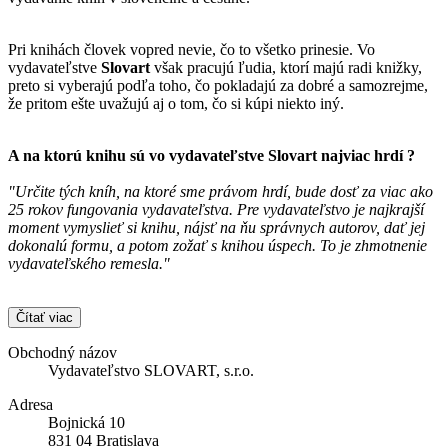
Pri knihách človek vopred nevie, čo to všetko prinesie. Vo
vydavateľstve
Slovart
však pracujú ľudia, ktorí majú radi knižky,
preto si vyberajú podľa toho, čo pokladajú za dobré a samozrejme,
že pritom ešte uvažujú aj o tom, čo si kúpi niekto iný.
A na ktorú knihu sú vo vydavateľstve
Slovart
najviac hrdí ?
"Určite tých kníh, na ktoré sme právom hrdí, bude dosť za viac ako
25 rokov fungovania vydavateľstva. Pre vydavateľstvo je najkrajší
moment vymyslieť si knihu, nájsť na ňu správnych autorov, dať jej
dokonalú formu, a potom zožať s knihou úspech. To je zhmotnenie
vydavateľského remesla."
Čítať viac
Obchodný názov
Vydavateľstvo SLOVART, s.r.o.
Adresa
Bojnická 10
831 04 Bratislava