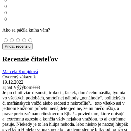
0
0
0
Ako sa páčila kniha vám?
Pridať recenziu
Recenzie čitateľov
Marcela Kurajdová
Overený zákazník
19.12.2022
Ejha! Výýýbornééé!
Je po chuti viac drsnosti, trpkosti, faciek, domáceho násilia, týrania
vo všetkých podobách, smrteľnej náhody „nenáhody“, politických
či mafiánskych vrážd alebo radosti z nekrofílie?... toto všetko asi v
jednom knižnom príbehu nenájdete (jedine, že mi niečo ušlo), a
práve preto začínam citoslovcom Ejha! - poviedkam, ktoré opisujú
aj extrémnu agresiu a končia vždy nejakou vraždou, to aj extrémne
pasuje. Niekedy je to len hlúpa nehoda, lebo niekto je naozaj hlupák
s veľkým H alebo sa inak nedalo - aj dennodenné bitky od rodiča si