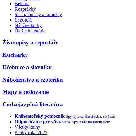
Beletria
Rozprávky
Sci-fi, fantasy a komiksy
Leporelá
Náučné knihy
Ďalšie kategórie
Životopisy a reportáže
Kuchárky
Učebnice a slovníky
Náboženstvo a ezoterika
Mapy a cestovanie
Cudzojazyčná literatúra
Knihomoľský pomocník
Spýtajte sa Sherlocka, čo čítať
Odporúčame pre vás
Knižné tipy ušité na mieru vám
Všetky knihy
Knihy roka 2025