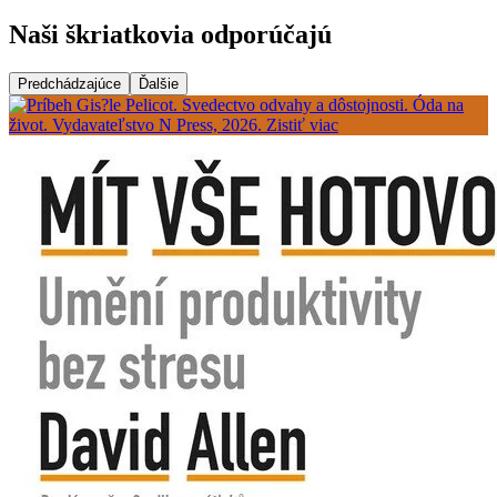
Naši škriatkovia odporúčajú
Predchádzajúce
Ďalšie