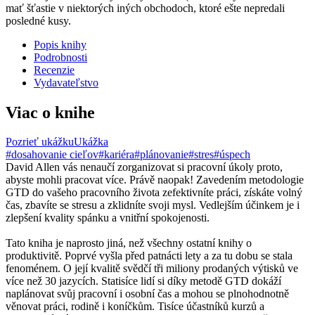
mať šťastie v niektorých iných obchodoch, ktoré ešte nepredali
posledné kusy.
Popis knihy
Podrobnosti
Recenzie
Vydavateľstvo
Viac o knihe
Pozrieť ukážku
Ukážka
#dosahovanie cieľov
#kariéra
#plánovanie
#stres
#úspech
David Allen vás nenaučí zorganizovat si pracovní úkoly proto,
abyste mohli pracovat více. Právě naopak! Zavedením metodologie
GTD do vašeho pracovního života zefektivníte práci, získáte volný
čas, zbavíte se stresu a zklidníte svoji mysl. Vedlejším účinkem je i
zlepšení kvality spánku a vnitřní spokojenosti.
Tato kniha je naprosto jiná, než všechny ostatní knihy o
produktivitě. Poprvé vyšla před patnácti lety a za tu dobu se stala
fenoménem. O její kvalitě svědčí tři miliony prodaných výtisků ve
více než 30 jazycích. Statisíce lidí si díky metodě GTD dokáží
naplánovat svůj pracovní i osobní čas a mohou se plnohodnotně
věnovat práci, rodině i koníčkům. Tisíce účastníků kurzů a