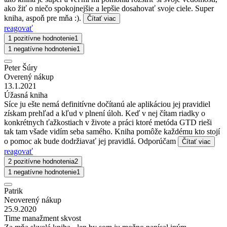
ako žiť o niečo spokojnejšie a lepšie dosahovať svoje ciele. Super
kniha, aspoň pre mňa :).
Čítať viac
reagovať
1 pozitívne hodnotenie
1
1 negatívne hodnotenie
1
Peter Šúry
Overený nákup
13.1.2021
Úžasná kniha
Síce ju ešte nemá definitívne dočítanú ale aplikáciou jej pravidiel
získam prehľad a kľud v plnení úloh. Keď v nej čítam riadky o
konkrétnych ťažkostiach v živote a práci ktoré metóda GTD rieši
tak tam všade vidím seba samého. Kniha pomôže každému kto stojí
o pomoc ak bude dodržiavať jej pravidlá. Odporúčam
Čítať viac
reagovať
2 pozitívne hodnotenia
2
1 negatívne hodnotenie
1
Patrik
Neoverený nákup
25.9.2020
Time manažment skvost