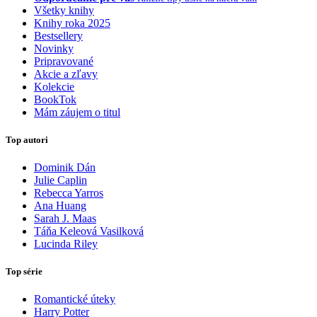
Všetky knihy
Knihy roka 2025
Bestsellery
Novinky
Pripravované
Akcie a zľavy
Kolekcie
BookTok
Mám záujem o titul
Top autori
Dominik Dán
Julie Caplin
Rebecca Yarros
Ana Huang
Sarah J. Maas
Táňa Keleová Vasilková
Lucinda Riley
Top série
Romantické úteky
Harry Potter