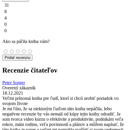
31
8
4
0
0
Ako sa páčila kniha vám?
Pridať recenziu
Recenzie čitateľov
Peter Sorger
Overený zákazník
18.12.2021
Veľmi prínosná kniha pre ľudí, ktorí si chcú urobiť poriadok vo
svojom živote
Je mi ľúto, že sa niektorým ľuďom táto kniha nepáčila, lebo
negatívne recenzie by vás nemali od kúpy tejto knihy odradiť. Ja
som tvorca video kurzu o efektivite a produktivite, podnikám veľa
rokov, mám rodinu, veľa povinností a plánov a môžem napísať, že
táto kniha je super a veľmi mi pomohla rozšíriť si svoje vedomosti,