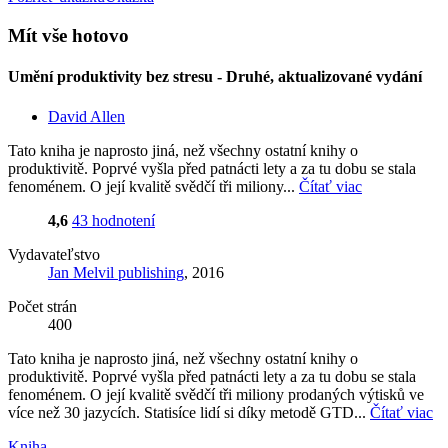
Mít vše hotovo
Umění produktivity bez stresu - Druhé, aktualizované vydání
David Allen
Tato kniha je naprosto jiná, než všechny ostatní knihy o
produktivitě. Poprvé vyšla před patnácti lety a za tu dobu se stala
fenoménem. O její kvalitě svědčí tři miliony...
Čítať viac
4,6
43 hodnotení
Vydavateľstvo
Jan Melvil publishing
, 2016
Počet strán
400
Tato kniha je naprosto jiná, než všechny ostatní knihy o
produktivitě. Poprvé vyšla před patnácti lety a za tu dobu se stala
fenoménem. O její kvalitě svědčí tři miliony prodaných výtisků ve
více než 30 jazycích. Statisíce lidí si díky metodě GTD...
Čítať viac
Kniha