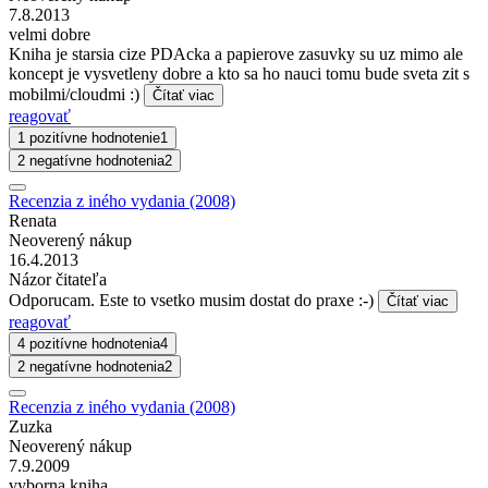
7.8.2013
velmi dobre
Kniha je starsia cize PDAcka a papierove zasuvky su uz mimo ale
koncept je vysvetleny dobre a kto sa ho nauci tomu bude sveta zit s
mobilmi/cloudmi :)
Čítať viac
reagovať
1 pozitívne hodnotenie
1
2 negatívne hodnotenia
2
Recenzia z iného vydania (2008)
Renata
Neoverený nákup
16.4.2013
Názor čitateľa
Odporucam. Este to vsetko musim dostat do praxe :-)
Čítať viac
reagovať
4 pozitívne hodnotenia
4
2 negatívne hodnotenia
2
Recenzia z iného vydania (2008)
Zuzka
Neoverený nákup
7.9.2009
vyborna kniha