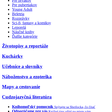
Pre prvákov
Pre pubertiakov
Young Adult
Beletria
Rozprávky
Sci-fi, fantasy a komiksy
Leporelá
Náučné knihy
Ďalšie kategórie
Životopisy a reportáže
Kuchárky
Učebnice a slovníky
Náboženstvo a ezoterika
Mapy a cestovanie
Cudzojazyčná literatúra
Knihomoľský pomocník
Spýtajte sa Sherlocka, čo čítať
Odporúčame pre vás
Knižné tipy ušité na mieru vám