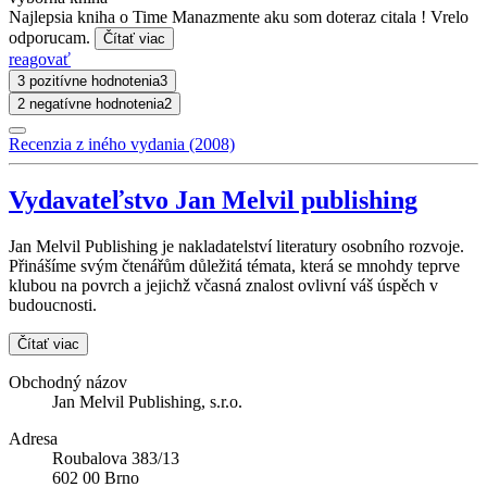
Najlepsia kniha o Time Manazmente aku som doteraz citala ! Vrelo
odporucam.
Čítať viac
reagovať
3 pozitívne hodnotenia
3
2 negatívne hodnotenia
2
Recenzia z iného vydania (2008)
Vydavateľstvo Jan Melvil publishing
Jan Melvil Publishing je nakladatelství literatury osobního rozvoje.
Přinášíme svým čtenářům důležitá témata, která se mnohdy teprve
klubou na povrch a jejichž včasná znalost ovlivní váš úspěch v
budoucnosti.
Čítať viac
Obchodný názov
Jan Melvil Publishing, s.r.o.
Adresa
Roubalova 383/13
602 00 Brno