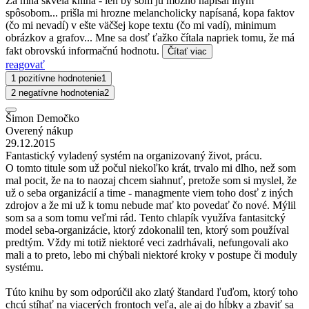
Za mňa skvelá kniha - len by som ju možno napísal iným
spôsobom... prišla mi hrozne melancholicky napísaná, kopa faktov
(čo mi nevadí) v ešte väčšej kope textu (čo mi vadí), minimum
obrázkov a grafov... Mne sa dosť ťažko čítala napriek tomu, že má
fakt obrovskú informačnú hodnotu.
Čítať viac
reagovať
1 pozitívne hodnotenie
1
2 negatívne hodnotenia
2
Šimon Demočko
Overený nákup
29.12.2015
Fantastický vyladený systém na organizovaný život, prácu.
O tomto titule som už počul niekoľko krát, trvalo mi dlho, než som
mal pocit, že na to naozaj chcem siahnuť, pretože som si myslel, že
už o seba organizácií a time - managmente viem toho dosť z iných
zdrojov a že mi už k tomu nebude mať kto povedať čo nové. Mýlil
som sa a som tomu veľmi rád. Tento chlapík využíva fantasitcký
model seba-organizácie, ktorý zdokonalil ten, ktorý som používal
predtým. Vždy mi totiž niektoré veci zadrhávali, nefungovali ako
mali a to preto, lebo mi chýbali niektoré kroky v postupe či moduly
systému.
Túto knihu by som odporúčil ako zlatý štandard ľuďom, ktorý toho
chcú stíhať na viacerých frontoch veľa, ale aj do hĺbky a zbaviť sa