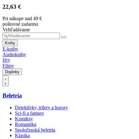
22,63 €
Pri nákupe nad 49 €
poštovné zadarmo
Vyhľadávanie
Knihy
E-knihy
Audioknihy
Hry
Filmy
Doplnky
Beletria
Detektívky, trilery a horory
Sci-fi a fantasy
Komiksy
Romantika
Spoločenská beletria
Klasika