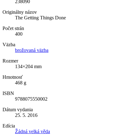
238090
Originálny názov
The Getting Things Done
Počet strán
400
Väzba
brožovaná väzba
Rozmer
134×204 mm
Hmotnosť
468 g
ISBN
9788075550002
Dátum vydania
25. 5. 2016
Edícia
Žádná velká věda