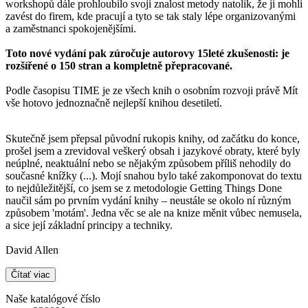
workshopů dále prohloubilo svoji znalost metody natolik, že ji mohli
zavést do firem, kde pracují a tyto se tak staly lépe organizovanými
a zaměstnanci spokojenějšími.
Toto nové vydání pak zúročuje autorovy 15leté zkušenosti: je
rozšířené o 150 stran a kompletně přepracované.
Podle časopisu TIME je ze všech knih o osobním rozvoji právě Mít
vše hotovo jednoznačně nejlepší knihou desetiletí.
Skutečně jsem přepsal původní rukopis knihy, od začátku do konce,
prošel jsem a zrevidoval veškerý obsah i jazykové obraty, které byly
neúplné, neaktuální nebo se nějakým způsobem příliš nehodily do
současné knížky (...). Mojí snahou bylo také zakomponovat do textu
to nejdůležitější, co jsem se z metodologie Getting Things Done
naučil sám po prvním vydání knihy – neustále se okolo ní různým
způsobem 'motám'. Jedna věc se ale na knize měnit vůbec nemusela,
a sice její základní principy a techniky.
David Allen
Čítať viac
Naše katalógové číslo