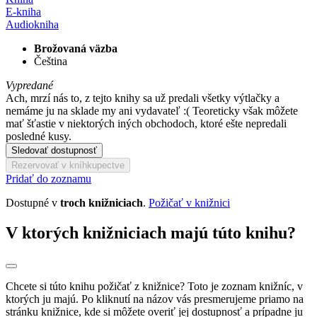
E-kniha
Audiokniha
Brožovaná väzba
Čeština
Vypredané
Ach, mrzí nás to, z tejto knihy sa už predali všetky výtlačky a
nemáme ju na sklade my ani vydavateľ :( Teoreticky však môžete
mať šťastie v niektorých iných obchodoch, ktoré ešte nepredali
posledné kusy.
Sledovať dostupnosť
Rezervovať v kníhkupectve
Pridať do zoznamu
Dostupné v
troch knižniciach
.
Požičať v knižnici
V ktorých knižniciach majú túto knihu?
Chcete si túto knihu požičať z knižnice? Toto je zoznam knižníc, v
ktorých ju majú. Po kliknutí na názov vás presmerujeme priamo na
stránku knižnice, kde si môžete overiť jej dostupnosť a prípadne ju