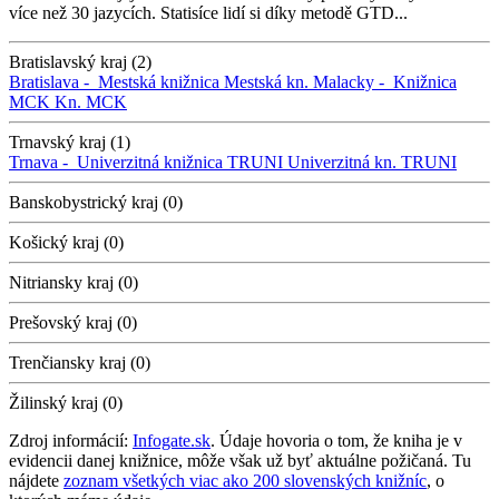
více než 30 jazycích. Statisíce lidí si díky metodě GTD...
Bratislavský kraj (2)
Bratislava -
Mestská knižnica
Mestská kn.
Malacky -
Knižnica
MCK
Kn. MCK
Trnavský kraj (1)
Trnava -
Univerzitná knižnica TRUNI
Univerzitná kn. TRUNI
Banskobystrický kraj (0)
Košický kraj (0)
Nitriansky kraj (0)
Prešovský kraj (0)
Trenčiansky kraj (0)
Žilinský kraj (0)
Zdroj informácií:
Infogate.sk
. Údaje hovoria o tom, že kniha je v
evidencii danej knižnice, môže však už byť aktuálne požičaná. Tu
nájdete
zoznam všetkých viac ako 200 slovenských knižníc
, o