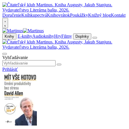
Doručenie
Kníhkupectvá
Knihovrátok
Poukážky
Knižný blog
Kontakt
E-knihy
Audioknihy
Hry
Filmy
Knihy
Doplnky
Vyhľadávanie
Prihlásiť