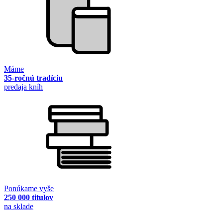
Máme
35-ročnú tradíciu
predaja kníh
Ponúkame vyše
250 000 titulov
na sklade