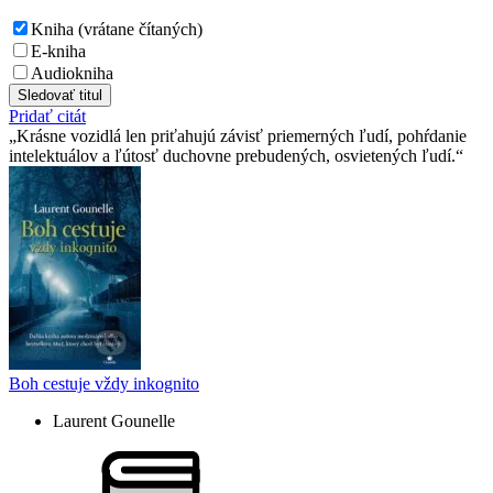
Kniha (vrátane čítaných)
E-kniha
Audiokniha
Sledovať titul
Pridať citát
Krásne vozidlá len priťahujú závisť priemerných ľudí, pohŕdanie
intelektuálov a ľútosť duchovne prebudených, osvietených ľudí.
Boh cestuje vždy inkognito
Laurent Gounelle