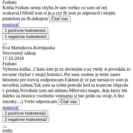
Frabato
Kniha Frabato nema chybu.Je tam vsetko co som od nej
ocakaval.Odfotil som si ju.a cez fb som ju odporucil i mojim
priatelom na fb.dakujem
Čítať viac
reagovať
1 pozitívne hodnotenie
1
1 negatívne hodnotenie
1
Eva Maruskova-Krempaska
Neoverený nákup
17.10.2018
Frabato
Vyborna kniha...Citala som ju uz davnejsie.a uz vtedy si povedala ze
nwsmie chybat v mojej kniznici..Pre mna osobne je tento zaner
literatura pre rozvoj oodporucam.Faktom je ze par mesiacov som ju
nevedela zohnat.Tak som sa velmi potesila ked sa konecne objavila
v predaji.Nevahala som ani minutu.Milovnici magie, deja ktory ide
daleko za hranicu vsedneho vnimania si iste pridu na svoje.A tiez
zazraky...;) Vrelo odporucam
Čítať viac
reagovať
2 pozitívne hodnotenia
2
2 negatívne hodnotenia
2
emily