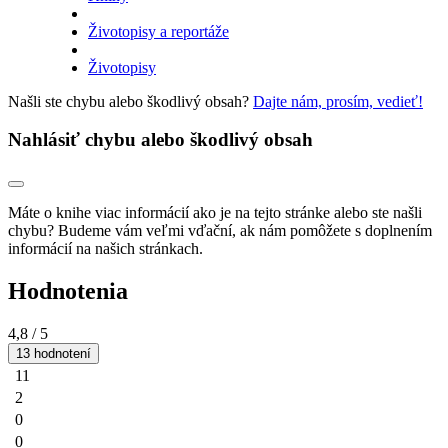
Životopisy a reportáže
Životopisy
Našli ste chybu alebo škodlivý obsah?
Dajte nám, prosím, vedieť!
Nahlásiť chybu alebo škodlivý obsah
Máte o knihe viac informácií ako je na tejto stránke alebo ste našli
chybu? Budeme vám veľmi vďační, ak nám pomôžete s doplnením
informácií na našich stránkach.
Hodnotenia
4,8
/ 5
13 hodnotení
11
2
0
0