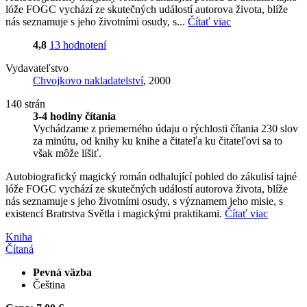
lóže FOGC vychází ze skutečných událostí autorova života, blíže
nás seznamuje s jeho životními osudy, s...
Čítať viac
4,8
13 hodnotení
Vydavateľstvo
Chvojkovo nakladatelství
, 2000
140 strán
3-4 hodiny čítania
Vychádzame z priemerného údaju o rýchlosti čítania 230 slov
za minútu, od knihy ku knihe a čitateľa ku čitateľovi sa to
však môže líšiť.
Autobiografický magický román odhalující pohled do zákulisí tajné
lóže FOGC vychází ze skutečných událostí autorova života, blíže
nás seznamuje s jeho životními osudy, s významem jeho misie, s
existencí Bratrstva Světla i magickými praktikami.
Čítať viac
Kniha
Čítaná
Pevná väzba
Čeština