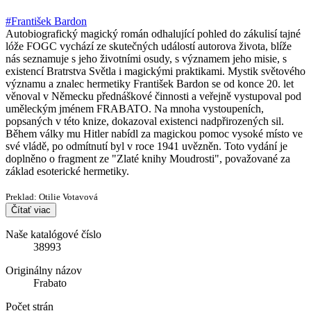
#František Bardon
Autobiografický magický román odhalující pohled do zákulisí tajné
lóže FOGC vychází ze skutečných událostí autorova života, blíže
nás seznamuje s jeho životními osudy, s významem jeho misie, s
existencí Bratrstva Světla i magickými praktikami. Mystik světového
významu a znalec hermetiky František Bardon se od konce 20. let
věnoval v Německu přednáškové činnosti a veřejně vystupoval pod
uměleckým jménem FRABATO. Na mnoha vystoupeních,
popsaných v této knize, dokazoval existenci nadpřirozených sil.
Během války mu Hitler nabídl za magickou pomoc vysoké místo ve
své vládě, po odmítnutí byl v roce 1941 uvězněn. Toto vydání je
doplněno o fragment ze "Zlaté knihy Moudrosti", považované za
základ esoterické hermetiky.
Preklad: Otilie Votavová
Čítať viac
Naše katalógové číslo
38993
Originálny názov
Frabato
Počet strán