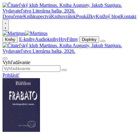
Doručenie
Kníhkupectvá
Knihovrátok
Poukážky
Knižný blog
Kontakt
E-knihy
Audioknihy
Hry
Filmy
Knihy
Doplnky
Vyhľadávanie
Prihlásiť