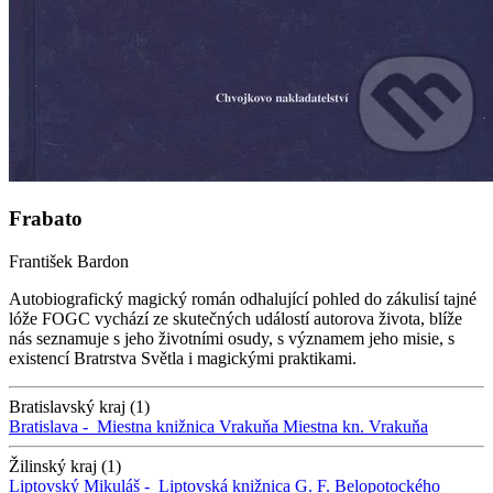
Frabato
František Bardon
Autobiografický magický román odhalující pohled do zákulisí tajné
lóže FOGC vychází ze skutečných událostí autorova života, blíže
nás seznamuje s jeho životními osudy, s významem jeho misie, s
existencí Bratrstva Světla i magickými praktikami.
Bratislavský kraj (1)
Bratislava -
Miestna knižnica Vrakuňa
Miestna kn. Vrakuňa
Žilinský kraj (1)
Liptovský Mikuláš -
Liptovská knižnica G. F. Belopotockého