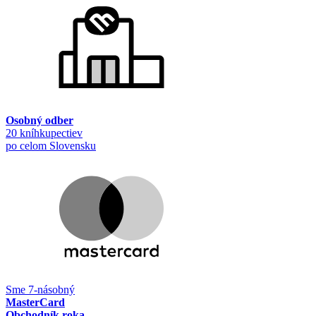
Osobný odber
20 kníhkupectiev
po celom Slovensku
Sme 7-násobný
MasterCard
Obchodník roka