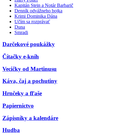
Kapitán Stein a Notár Barbarič
Denník odvážneho bojka
Krimi Dominika Dána
Učím sa rozprávať
Duna
Smradi
Darčekové poukážky
Čítačky e-kníh
Vecičky od Martinusu
Káva, čaj a pochutiny
Hrnčeky a fľaše
Papiernictvo
Zápisníky a kalendáre
Hudba