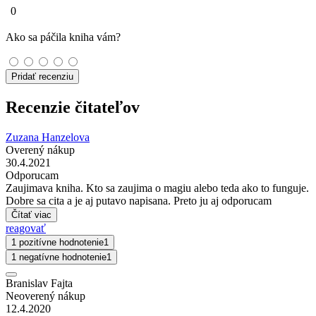
0
Ako sa páčila kniha vám?
Pridať recenziu
Recenzie čitateľov
Zuzana Hanzelova
Overený nákup
30.4.2021
Odporucam
Zaujimava kniha. Kto sa zaujima o magiu alebo teda ako to funguje.
Dobre sa cita a je aj putavo napisana. Preto ju aj odporucam
Čítať viac
reagovať
1 pozitívne hodnotenie
1
1 negatívne hodnotenie
1
Branislav Fajta
Neoverený nákup
12.4.2020