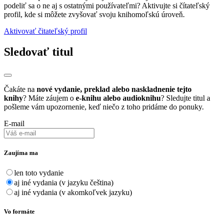
podeliť sa o ne aj s ostatnými používateľmi? Aktivujte si čítateľský
profil, kde si môžete zvyšovať svoju knihomoľskú úroveň.
Aktivovať čitateľský profil
Sledovať titul
Čakáte na
nové vydanie, preklad alebo naskladnenie tejto
knihy
? Máte záujem o
e-knihu alebo audioknihu
? Sledujte titul a
pošleme vám upozornenie, keď niečo z toho pridáme do ponuky.
E-mail
Zaujíma ma
len toto vydanie
aj iné vydania (v jazyku čeština)
aj iné vydania (v akomkoľvek jazyku)
Vo formáte