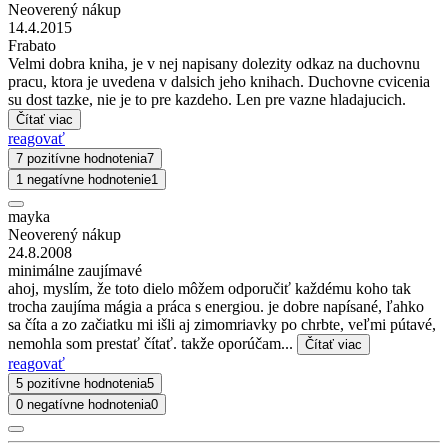
Neoverený nákup
14.4.2015
Frabato
Velmi dobra kniha, je v nej napisany dolezity odkaz na duchovnu
pracu, ktora je uvedena v dalsich jeho knihach. Duchovne cvicenia
su dost tazke, nie je to pre kazdeho. Len pre vazne hladajucich.
Čítať viac
reagovať
7 pozitívne hodnotenia
7
1 negatívne hodnotenie
1
mayka
Neoverený nákup
24.8.2008
minimálne zaujímavé
ahoj, myslím, že toto dielo môžem odporučiť každému koho tak
trocha zaujíma mágia a práca s energiou. je dobre napísané, ľahko
sa číta a zo začiatku mi išli aj zimomriavky po chrbte, veľmi pútavé,
nemohla som prestať čítať. takže oporúčam...
Čítať viac
reagovať
5 pozitívne hodnotenia
5
0 negatívne hodnotenia
0