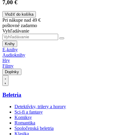
7,00 €
Vložiť do košíka
Pri nákupe nad 49 €
poštovné zadarmo
Vyhľadávanie
Knihy
E-knihy
Audioknihy
Hry
Filmy
Doplnky
Beletria
Detektívky, trilery a horory
Sci-fi a fantasy
Komiksy
Romantika
Spoločenská beletria
Klasika