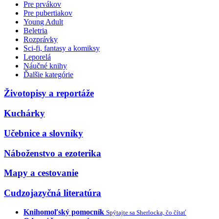
Pre prvákov
Pre pubertiakov
Young Adult
Beletria
Rozprávky
Sci-fi, fantasy a komiksy
Leporelá
Náučné knihy
Ďalšie kategórie
Životopisy a reportáže
Kuchárky
Učebnice a slovníky
Náboženstvo a ezoterika
Mapy a cestovanie
Cudzojazyčná literatúra
Knihomoľský pomocník
Spýtajte sa Sherlocka, čo čítať