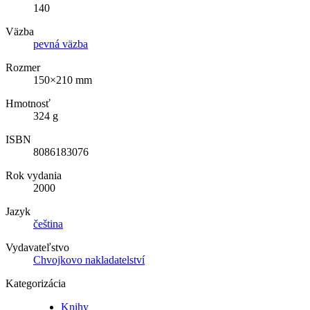
140
Väzba
pevná väzba
Rozmer
150×210 mm
Hmotnosť
324 g
ISBN
8086183076
Rok vydania
2000
Jazyk
čeština
Vydavateľstvo
Chvojkovo nakladatelství
Kategorizácia
Knihy