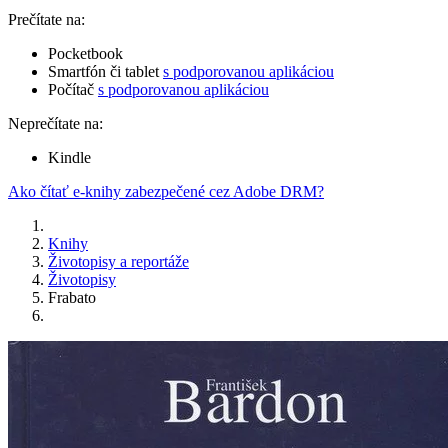
Prečítate na:
Pocketbook
Smartfón či tablet
s podporovanou aplikáciou
Počítač
s podporovanou aplikáciou
Neprečítate na:
Kindle
Ako čítať e-knihy zabezpečené cez Adobe DRM?
Knihy
Životopisy a reportáže
Životopisy
Frabato