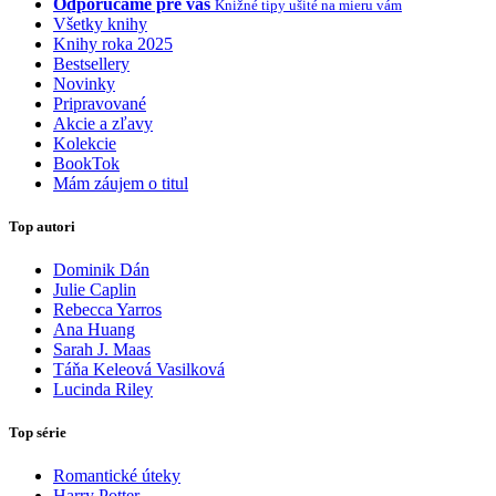
Odporúčame pre vás
Knižné tipy ušité na mieru vám
Všetky knihy
Knihy roka 2025
Bestsellery
Novinky
Pripravované
Akcie a zľavy
Kolekcie
BookTok
Mám záujem o titul
Top autori
Dominik Dán
Julie Caplin
Rebecca Yarros
Ana Huang
Sarah J. Maas
Táňa Keleová Vasilková
Lucinda Riley
Top série
Romantické úteky
Harry Potter