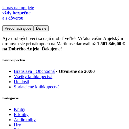
U nás nakupujete
vždy bezpečne
a s dôverou
Predchádzajúce
Ďalšie
Aj z drobných vecí sa dajú urobiť veľké. Vďaka vašim Anjelským
drobným ste pri nákupoch na Martinuse darovali už
1 501 846,00 €
na Dobrého Anjela
. Ďakujeme!
Kníhkupectvá
Bratislava - Obchodná
• Otvorené do 20:00
Všetky kníhkupectvá
Udalosti
Spriatelené kníhkupectvá
Kategórie
Knihy
E-knihy
Audioknihy
Hry