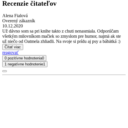
Recenzie čitateľov
Alena Fialová
Overený zákazník
10.12.2020
Už dávno som sa pri knihe takto z chuti nenasmiala. Odporúčam
všetkým milovníkom mačiek so zmyslom pre humor, najmä ak ste
už niečo od Oatmela zhliadli. Na svoje si prídu aj psy a bábätká :)
Čítať viac
reagovať
0 pozitívne hodnotenia
0
1 negatívne hodnotenie
1