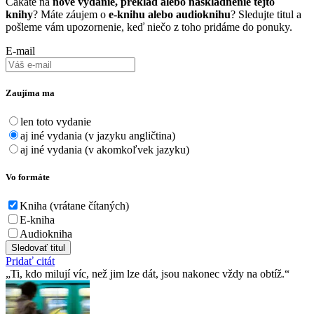
Čakáte na
nové vydanie, preklad alebo naskladnenie tejto
knihy
? Máte záujem o
e-knihu alebo audioknihu
? Sledujte titul a
pošleme vám upozornenie, keď niečo z toho pridáme do ponuky.
E-mail
Zaujíma ma
len toto vydanie
aj iné vydania (v jazyku angličtina)
aj iné vydania (v akomkoľvek jazyku)
Vo formáte
Kniha (vrátane čítaných)
E-kniha
Audiokniha
Sledovať titul
Pridať citát
Ti, kdo milují víc, než jim lze dát, jsou nakonec vždy na obtíž.