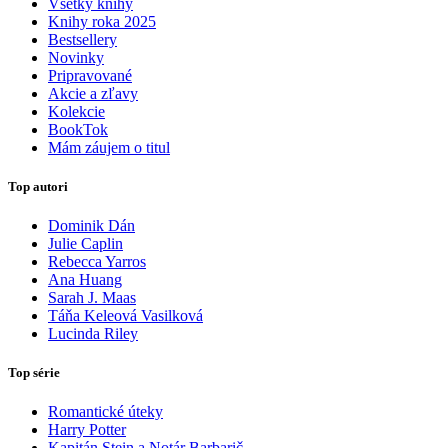
Všetky knihy
Knihy roka 2025
Bestsellery
Novinky
Pripravované
Akcie a zľavy
Kolekcie
BookTok
Mám záujem o titul
Top autori
Dominik Dán
Julie Caplin
Rebecca Yarros
Ana Huang
Sarah J. Maas
Táňa Keleová Vasilková
Lucinda Riley
Top série
Romantické úteky
Harry Potter
Kapitán Stein a Notár Barbarič