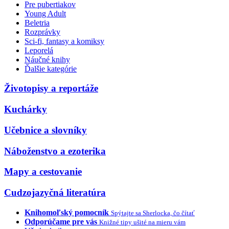
Pre pubertiakov
Young Adult
Beletria
Rozprávky
Sci-fi, fantasy a komiksy
Leporelá
Náučné knihy
Ďalšie kategórie
Životopisy a reportáže
Kuchárky
Učebnice a slovníky
Náboženstvo a ezoterika
Mapy a cestovanie
Cudzojazyčná literatúra
Knihomoľský pomocník
Spýtajte sa Sherlocka, čo čítať
Odporúčame pre vás
Knižné tipy ušité na mieru vám