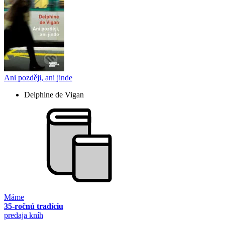
Ani později, ani jinde
Delphine de Vigan
Máme
35-ročnú tradíciu
predaja kníh