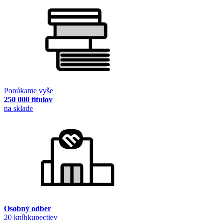
Ponúkame vyše
250 000 titulov
na sklade
Osobný odber
20 kníhkupectiev