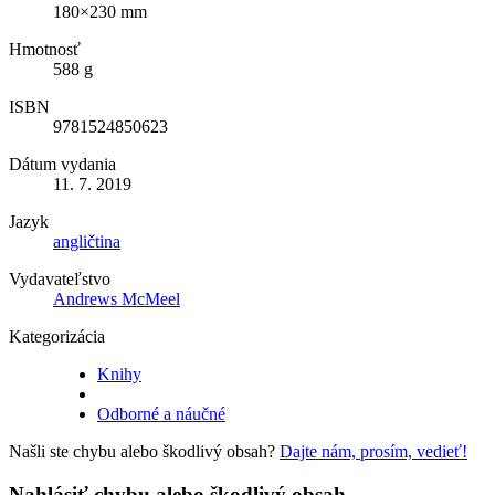
180×230 mm
Hmotnosť
588 g
ISBN
9781524850623
Dátum vydania
11. 7. 2019
Jazyk
angličtina
Vydavateľstvo
Andrews McMeel
Kategorizácia
Knihy
Odborné a náučné
Našli ste chybu alebo škodlivý obsah?
Dajte nám, prosím, vedieť!
Nahlásiť chybu alebo škodlivý obsah