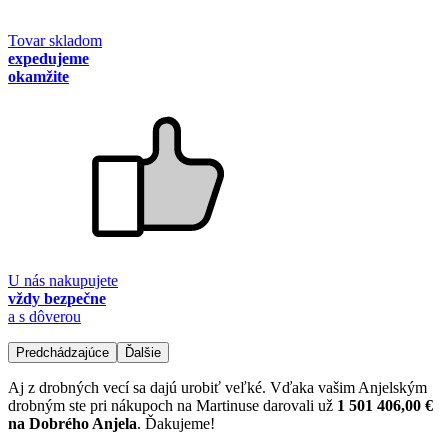
Tovar skladom
expedujeme
okamžite
U nás nakupujete
vždy bezpečne
a s dôverou
Predchádzajúce
Ďalšie
Aj z drobných vecí sa dajú urobiť veľké. Vďaka vašim Anjelským
drobným ste pri nákupoch na Martinuse darovali už
1 501 406,00 €
na Dobrého Anjela
. Ďakujeme!