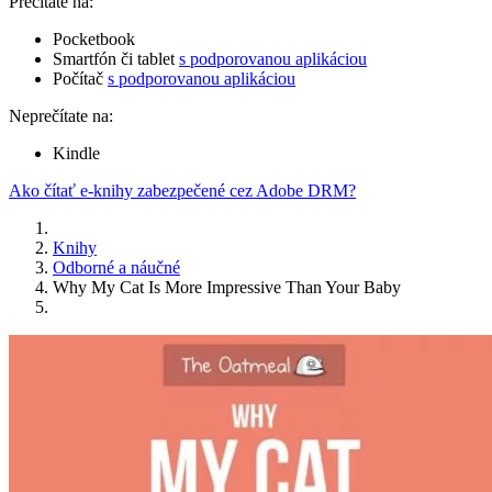
Prečítate na:
Pocketbook
Smartfón či tablet
s podporovanou aplikáciou
Počítač
s podporovanou aplikáciou
Neprečítate na:
Kindle
Ako čítať e-knihy zabezpečené cez Adobe DRM?
Knihy
Odborné a náučné
Why My Cat Is More Impressive Than Your Baby