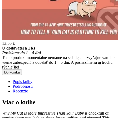
13,50 €
U dodávateľa 1 ks
Posielame do 1 – 5 dní
Tento produkt momentálne nemáme na sklade, ale zvyčajne vám ho
vieme zabezpečiť a odoslať do 1 – 5 dní. A posnažíme sa aj trochu
rýchlejšie!
Do košíka
Popis knihy
Podrobnosti
Recenzie
Viac o knihe
Why My Cat Is More Impressive Than Your Baby
is chockfull of
comics about cats, babies, dogs, lasers, selfies, and pigeons! This