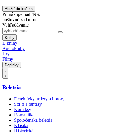
Vložiť do košíka
Pri nákupe nad 49 €
poštovné zadarmo
Vyhľadávanie
Knihy
E-knihy
Audioknihy
Hry
Filmy
Doplnky
Beletria
Detektívky, trilery a horory
Sci-fi a fantasy
Komiksy
Romantika
Spoločenská beletria
Klasika
Historické