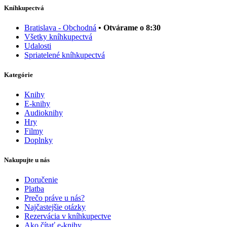
Kníhkupectvá
Bratislava - Obchodná
• Otvárame o 8:30
Všetky kníhkupectvá
Udalosti
Spriatelené kníhkupectvá
Kategórie
Knihy
E-knihy
Audioknihy
Hry
Filmy
Doplnky
Nakupujte u nás
Doručenie
Platba
Prečo práve u nás?
Najčastejšie otázky
Rezervácia v kníhkupectve
Ako čítať e-knihy