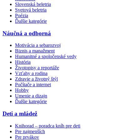
Slovenská beletria
Svetová beletria
Poézia
Ďalšie kategórie
Náučná a odborná
Motivácia a sebarozvoj
Biznis a manažment
Humanitné a spoločenské vedy
História
Životopisy a reportáže
Vzťahy a rodina
Zdravie a životný štýl
Počítače a internet
Hobby
Umenie a dizajn
Ďalšie kategórie
Deti a mládež
Knihorad – poradca kníh pre deti
Pre najmenších
Pre prvákov