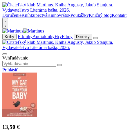
Doručenie
Kníhkupectvá
Knihovrátok
Poukážky
Knižný blog
Kontakt
E-knihy
Audioknihy
Hry
Filmy
Knihy
Doplnky
Vyhľadávanie
Prihlásiť
13,50 €