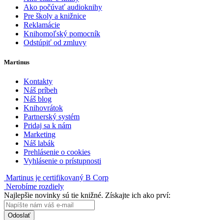
Ako počúvať audioknihy
Pre školy a knižnice
Reklamácie
Knihomoľský pomocník
Odstúpiť od zmluvy
Martinus
Kontakty
Náš príbeh
Náš blog
Knihovrátok
Partnerský systém
Pridaj sa k nám
Marketing
Náš labák
Prehlásenie o cookies
Vyhlásenie o prístupnosti
Martinus je certifikovaný B Corp
Nerobíme rozdiely
Najlepšie novinky sú tie knižné. Získajte ich ako prví:
Odoslať