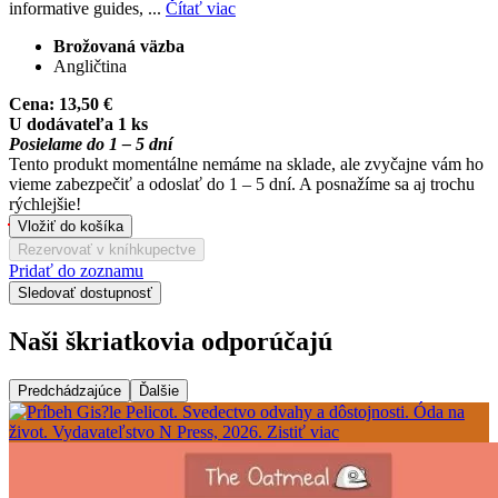
informative guides, ...
Čítať viac
Brožovaná väzba
Angličtina
Cena:
13,50 €
U dodávateľa 1 ks
Posielame do 1 – 5 dní
Tento produkt momentálne nemáme na sklade, ale zvyčajne vám ho
vieme zabezpečiť a odoslať do 1 – 5 dní. A posnažíme sa aj trochu
rýchlejšie!
Vložiť do košíka
Rezervovať v kníhkupectve
Pridať do zoznamu
Sledovať dostupnosť
Naši škriatkovia odporúčajú
Predchádzajúce
Ďalšie