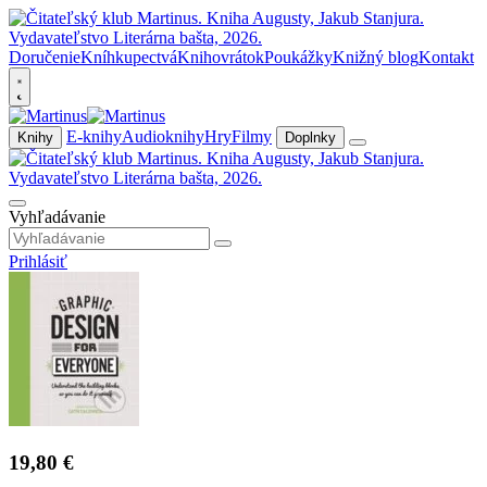
Doručenie
Kníhkupectvá
Knihovrátok
Poukážky
Knižný blog
Kontakt
E-knihy
Audioknihy
Hry
Filmy
Knihy
Doplnky
Vyhľadávanie
Prihlásiť
19,80 €