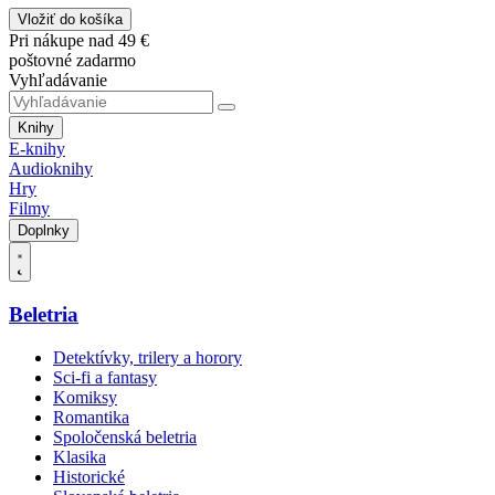
Vložiť do košíka
Pri nákupe nad 49 €
poštovné zadarmo
Vyhľadávanie
Knihy
E-knihy
Audioknihy
Hry
Filmy
Doplnky
Beletria
Detektívky, trilery a horory
Sci-fi a fantasy
Komiksy
Romantika
Spoločenská beletria
Klasika
Historické