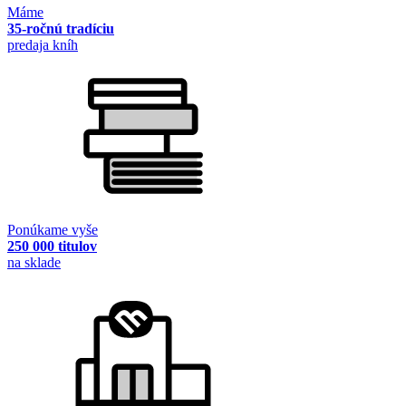
Máme
35-ročnú tradíciu
predaja kníh
Ponúkame vyše
250 000 titulov
na sklade