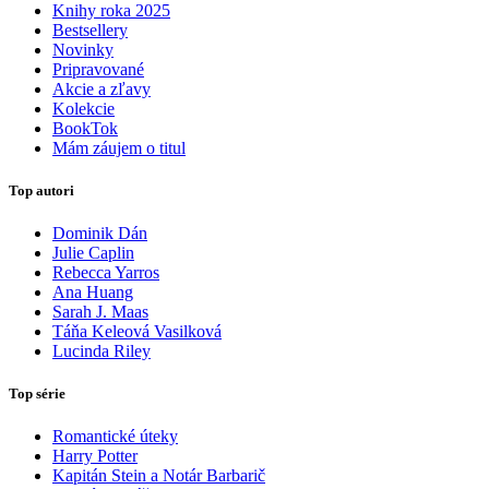
Knihy roka 2025
Bestsellery
Novinky
Pripravované
Akcie a zľavy
Kolekcie
BookTok
Mám záujem o titul
Top autori
Dominik Dán
Julie Caplin
Rebecca Yarros
Ana Huang
Sarah J. Maas
Táňa Keleová Vasilková
Lucinda Riley
Top série
Romantické úteky
Harry Potter
Kapitán Stein a Notár Barbarič