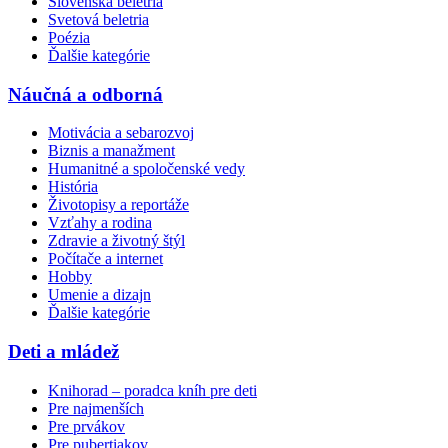
Slovenská beletria
Svetová beletria
Poézia
Ďalšie kategórie
Náučná a odborná
Motivácia a sebarozvoj
Biznis a manažment
Humanitné a spoločenské vedy
História
Životopisy a reportáže
Vzťahy a rodina
Zdravie a životný štýl
Počítače a internet
Hobby
Umenie a dizajn
Ďalšie kategórie
Deti a mládež
Knihorad – poradca kníh pre deti
Pre najmenších
Pre prvákov
Pre pubertiakov