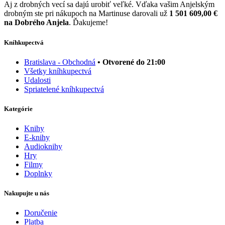
Aj z drobných vecí sa dajú urobiť veľké. Vďaka vašim Anjelským
drobným ste pri nákupoch na Martinuse darovali už
1 501 609,00 €
na Dobrého Anjela
. Ďakujeme!
Kníhkupectvá
Bratislava - Obchodná
• Otvorené do 21:00
Všetky kníhkupectvá
Udalosti
Spriatelené kníhkupectvá
Kategórie
Knihy
E-knihy
Audioknihy
Hry
Filmy
Doplnky
Nakupujte u nás
Doručenie
Platba