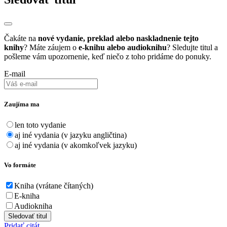
Čakáte na
nové vydanie, preklad alebo naskladnenie tejto
knihy
? Máte záujem o
e-knihu alebo audioknihu
? Sledujte titul a
pošleme vám upozornenie, keď niečo z toho pridáme do ponuky.
E-mail
Zaujíma ma
len toto vydanie
aj iné vydania (v jazyku angličtina)
aj iné vydania (v akomkoľvek jazyku)
Vo formáte
Kniha (vrátane čítaných)
E-kniha
Audiokniha
Sledovať titul
Pridať citát