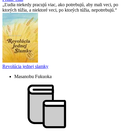
Ľudia niekedy pracujú viac, ako potrebujú, aby mali veci, po
ktorých túžia, a niektoré veci, po ktorých túžia, nepotrebujú.
Revolúcia jednej slamky
Masanobu Fukuoka