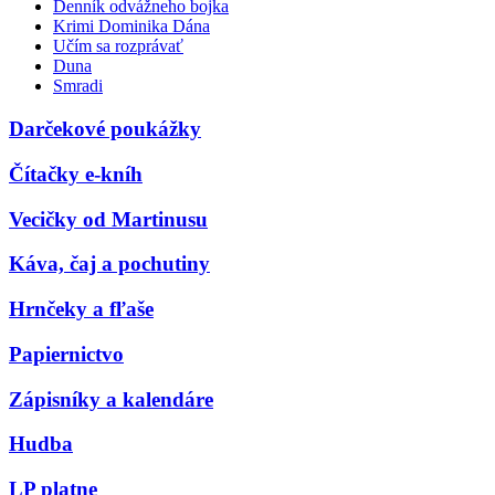
Denník odvážneho bojka
Krimi Dominika Dána
Učím sa rozprávať
Duna
Smradi
Darčekové poukážky
Čítačky e-kníh
Vecičky od Martinusu
Káva, čaj a pochutiny
Hrnčeky a fľaše
Papiernictvo
Zápisníky a kalendáre
Hudba
LP platne