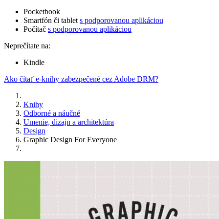
Pocketbook
Smartfón či tablet
s podporovanou aplikáciou
Počítač
s podporovanou aplikáciou
Neprečítate na:
Kindle
Ako čítať e-knihy zabezpečené cez Adobe DRM?
Knihy
Odborné a náučné
Umenie, dizajn a architektúra
Design
Graphic Design For Everyone