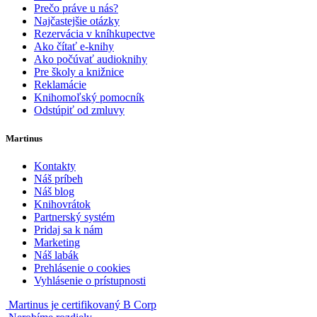
Prečo práve u nás?
Najčastejšie otázky
Rezervácia v kníhkupectve
Ako čítať e-knihy
Ako počúvať audioknihy
Pre školy a knižnice
Reklamácie
Knihomoľský pomocník
Odstúpiť od zmluvy
Martinus
Kontakty
Náš príbeh
Náš blog
Knihovrátok
Partnerský systém
Pridaj sa k nám
Marketing
Náš labák
Prehlásenie o cookies
Vyhlásenie o prístupnosti
Martinus je certifikovaný B Corp