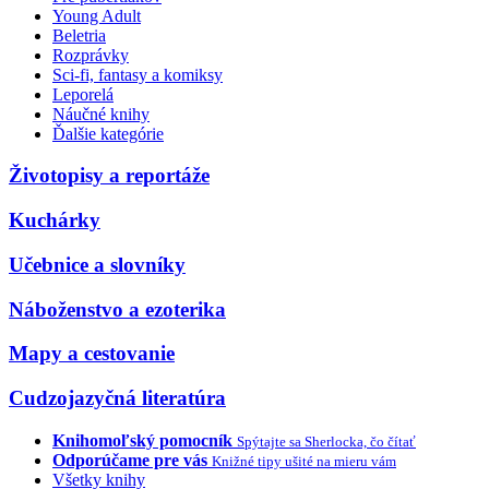
Young Adult
Beletria
Rozprávky
Sci-fi, fantasy a komiksy
Leporelá
Náučné knihy
Ďalšie kategórie
Životopisy a reportáže
Kuchárky
Učebnice a slovníky
Náboženstvo a ezoterika
Mapy a cestovanie
Cudzojazyčná literatúra
Knihomoľský pomocník
Spýtajte sa Sherlocka, čo čítať
Odporúčame pre vás
Knižné tipy ušité na mieru vám
Všetky knihy