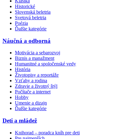
Klasika
Historické
Slovenská beletria
Svetová beletria
Poézia
Ďalšie kategórie
Náučná a odborná
Motivácia a sebarozvoj
Biznis a manažment
Humanitné a spoločenské vedy
História
Životopisy a reportáže
Vzťahy a rodina
Zdravie a životný štýl
Počítače a internet
Hobby
Umenie a dizajn
Ďalšie kategórie
Deti a mládež
Knihorad – poradca kníh pre deti
Pre najmenších