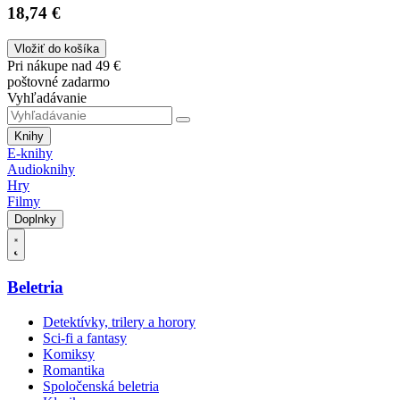
18,74 €
Vložiť do košíka
Pri nákupe nad 49 €
poštovné zadarmo
Vyhľadávanie
Knihy
E-knihy
Audioknihy
Hry
Filmy
Doplnky
Beletria
Detektívky, trilery a horory
Sci-fi a fantasy
Komiksy
Romantika
Spoločenská beletria