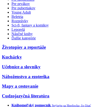
Pre prvákov
Pre pubertiakov
Young Adult
Beletria
Rozprávky
Sci-fi, fantasy a komiksy
Leporelá
Náučné knihy
Ďalšie kategórie
Životopisy a reportáže
Kuchárky
Učebnice a slovníky
Náboženstvo a ezoterika
Mapy a cestovanie
Cudzojazyčná literatúra
Knihomoľský pomocník
Spýtajte sa Sherlocka, čo čítať