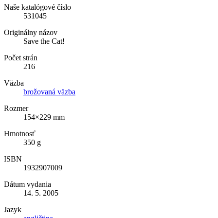
Naše katalógové číslo
531045
Originálny názov
Save the Cat!
Počet strán
216
Väzba
brožovaná väzba
Rozmer
154×229 mm
Hmotnosť
350 g
ISBN
1932907009
Dátum vydania
14. 5. 2005
Jazyk