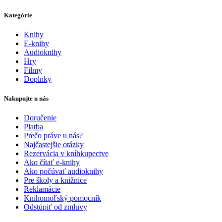
Kategórie
Knihy
E-knihy
Audioknihy
Hry
Filmy
Doplnky
Nakupujte u nás
Doručenie
Platba
Prečo práve u nás?
Najčastejšie otázky
Rezervácia v kníhkupectve
Ako čítať e-knihy
Ako počúvať audioknihy
Pre školy a knižnice
Reklamácie
Knihomoľský pomocník
Odstúpiť od zmluvy