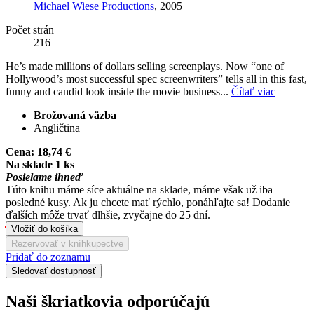
Michael Wiese Productions
, 2005
Počet strán
216
He’s made millions of dollars selling screenplays. Now “one of
Hollywood’s most successful spec screenwriters” tells all in this fast,
funny and candid look inside the movie business...
Čítať viac
Brožovaná väzba
Angličtina
Cena:
18,74 €
Na sklade 1 ks
Posielame ihneď
Túto knihu máme síce aktuálne na sklade, máme však už iba
posledné kusy. Ak ju chcete mať rýchlo, ponáhľajte sa! Dodanie
ďalších môže trvať dlhšie, zvyčajne do 25 dní.
Vložiť do košíka
Rezervovať v kníhkupectve
Pridať do zoznamu
Sledovať dostupnosť
Naši škriatkovia odporúčajú