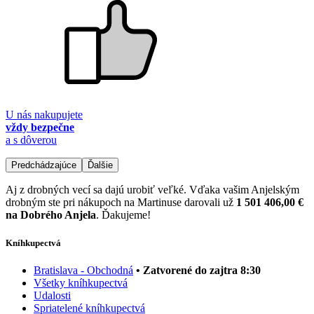
U nás nakupujete
vždy bezpečne
a s dôverou
Predchádzajúce
Ďalšie
Aj z drobných vecí sa dajú urobiť veľké. Vďaka vašim Anjelským
drobným ste pri nákupoch na Martinuse darovali už
1 501 406,00 €
na Dobrého Anjela
. Ďakujeme!
Kníhkupectvá
Bratislava - Obchodná
• Zatvorené do zajtra 8:30
Všetky kníhkupectvá
Udalosti
Spriatelené kníhkupectvá