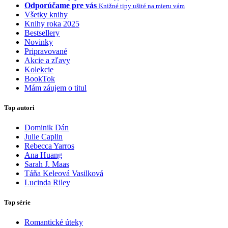
Odporúčame pre vás
Knižné tipy ušité na mieru vám
Všetky knihy
Knihy roka 2025
Bestsellery
Novinky
Pripravované
Akcie a zľavy
Kolekcie
BookTok
Mám záujem o titul
Top autori
Dominik Dán
Julie Caplin
Rebecca Yarros
Ana Huang
Sarah J. Maas
Táňa Keleová Vasilková
Lucinda Riley
Top série
Romantické úteky