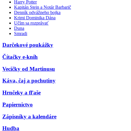
Harry Potter
Kapitán Stein a Notár Barbarič
Denník odvážneho bojka
Krimi Dominika Dána
Učím sa rozprávať
Duna
Smradi
Darčekové poukážky
Čítačky e-kníh
Vecičky od Martinusu
Káva, čaj a pochutiny
Hrnčeky a fľaše
Papiernictvo
Zápisníky a kalendáre
Hudba