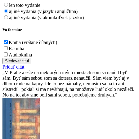
len toto vydanie
aj iné vydania (v jazyku angličtina)
aj iné vydania (v akomkoľvek jazyku)
Vo formáte
Kniha (vrátane čítaných)
E-kniha
Audiokniha
Sledovať titul
Pridať citát
V Prahe a ešte na niektorých iných miestach som sa naučil byť
sám. Byť sám sebou som sa doteraz nenaučil. Sám viem byť aj v
dlhom rade na kapry. Ide to bez námahy, nemusím sa na to ani
sústredí - pokiaľ si ma nevšímajú, na množstve ľudí okolo nezáleží.
No na to, aby sme boli sami sebou, potrebujeme druhých.