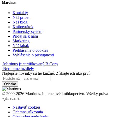
Martinus
Kontakty
Náš príbeh
Náš blog
Knihovrátok
Partnerský systém
Pridaj sa k nám
Marketing
Náš labák
Prehlásenie o cookies
Vyhlásenie o prístupnosti
Martinus je certifikovaný B Corp
Nerobíme rozdiely
Najlepšie novinky sú tie knižné. Získajte ich ako prví:
Odoslať
© 2000-2026 Martinus. Internetové kníhkupectvo. Všetky práva
vyhradené.
Nastaviť cookies
Ochrana súkromia
Obchodné podmienky