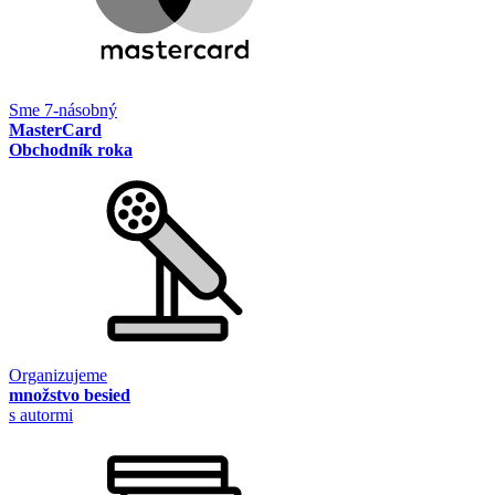
Sme 7-násobný
MasterCard
Obchodník roka
Organizujeme
množstvo besied
s autormi