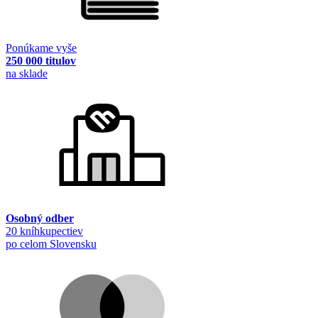
Ponúkame vyše
250 000 titulov
na sklade
Osobný odber
20 kníhkupectiev
po celom Slovensku