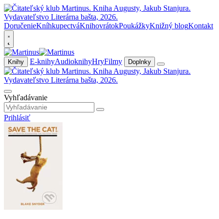
Doručenie
Kníhkupectvá
Knihovrátok
Poukážky
Knižný blog
Kontakt
E-knihy
Audioknihy
Hry
Filmy
Knihy
Doplnky
Vyhľadávanie
Prihlásiť