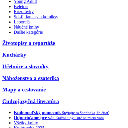
Young Adult
Beletria
Rozprávky
Sci-fi, fantasy a komiksy
Leporelá
Náučné knihy
Ďalšie kategórie
Životopisy a reportáže
Kuchárky
Učebnice a slovníky
Náboženstvo a ezoterika
Mapy a cestovanie
Cudzojazyčná literatúra
Knihomoľský pomocník
Spýtajte sa Sherlocka, čo čítať
Odporúčame pre vás
Knižné tipy ušité na mieru vám
Všetky knihy
Knihy roka 2025