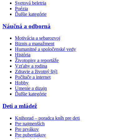
Svetová beletria
Poézia
Ďalšie kategórie
Náučná a odborná
Motivácia a sebarozvoj
Biznis a manažment
Humanitné a spoločenské vedy
História
Životopisy a reportáže
Vzťahy a rodina
Zdravie a životný štýl
Počítače a internet
Hobby
Umenie a dizajn
Ďalšie kategórie
Deti a mládež
Knihorad – poradca kníh pre deti
Pre najmenších
Pre prvákov
Pre pubertiakov