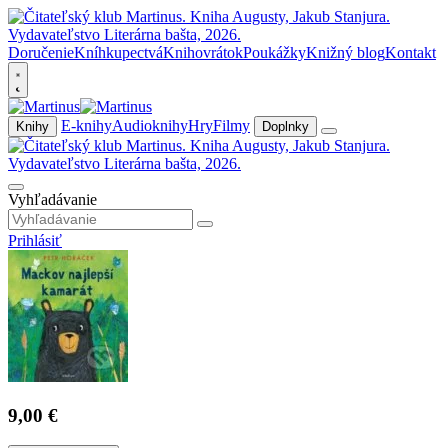
Doručenie
Kníhkupectvá
Knihovrátok
Poukážky
Knižný blog
Kontakt
E-knihy
Audioknihy
Hry
Filmy
Knihy
Doplnky
Vyhľadávanie
Prihlásiť
9,00 €