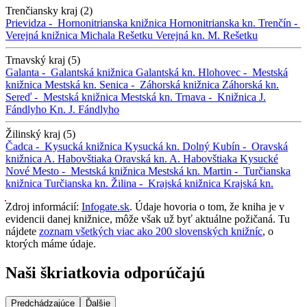
Trenčiansky kraj (2)
Prievidza -
Hornonitrianska knižnica
Hornonitrianska kn.
Trenčín -
Verejná knižnica Michala Rešetku
Verejná kn. M. Rešetku
Trnavský kraj (5)
Galanta -
Galantská knižnica
Galantská kn.
Hlohovec -
Mestská
knižnica
Mestská kn.
Senica -
Záhorská knižnica
Záhorská kn.
Sereď -
Mestská knižnica
Mestská kn.
Trnava -
Knižnica J.
Fándlyho
Kn. J. Fándlyho
Žilinský kraj (5)
Čadca -
Kysucká knižnica
Kysucká kn.
Dolný Kubín -
Oravská
knižnica A. Habovštiaka
Oravská kn. A. Habovštiaka
Kysucké
Nové Mesto -
Mestská knižnica
Mestská kn.
Martin -
Turčianska
knižnica
Turčianska kn.
Žilina -
Krajská knižnica
Krajská kn.
Zdroj informácií:
Infogate.sk
. Údaje hovoria o tom, že kniha je v
evidencii danej knižnice, môže však už byť aktuálne požičaná. Tu
nájdete
zoznam všetkých viac ako 200 slovenských knižníc
, o
ktorých máme údaje.
Naši škriatkovia odporúčajú
Predchádzajúce
Ďalšie