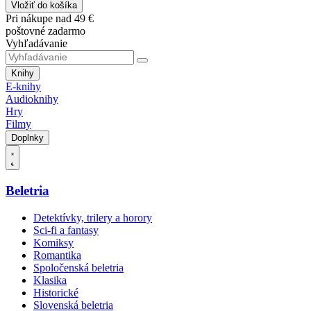
Vložiť do košíka
Pri nákupe nad 49 €
poštovné zadarmo
Vyhľadávanie
Knihy
E-knihy
Audioknihy
Hry
Filmy
Doplnky
Beletria
Detektívky, trilery a horory
Sci-fi a fantasy
Komiksy
Romantika
Spoločenská beletria
Klasika
Historické
Slovenská beletria