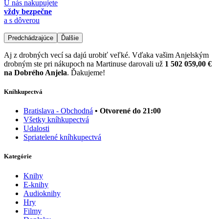
U nás nakupujete
vždy bezpečne
a s dôverou
Predchádzajúce
Ďalšie
Aj z drobných vecí sa dajú urobiť veľké. Vďaka vašim Anjelským
drobným ste pri nákupoch na Martinuse darovali už
1 502 059,00 €
na Dobrého Anjela
. Ďakujeme!
Kníhkupectvá
Bratislava - Obchodná
• Otvorené do 21:00
Všetky kníhkupectvá
Udalosti
Spriatelené kníhkupectvá
Kategórie
Knihy
E-knihy
Audioknihy
Hry
Filmy