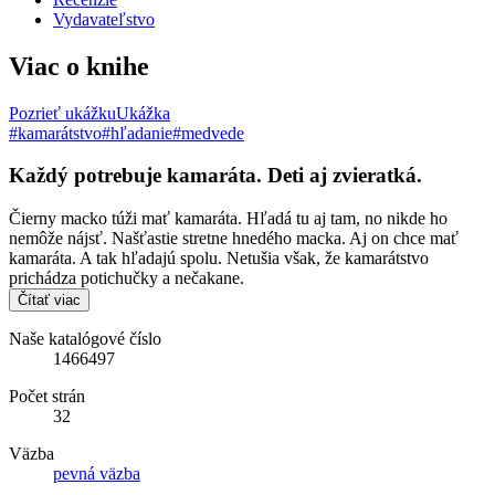
Vydavateľstvo
Viac o knihe
Pozrieť ukážku
Ukážka
#kamarátstvo
#hľadanie
#medvede
Každý potrebuje kamaráta. Deti aj zvieratká.
Čierny macko túži mať kamaráta. Hľadá tu aj tam, no nikde ho
nemôže nájsť. Našťastie stretne hnedého macka. Aj on chce mať
kamaráta. A tak hľadajú spolu. Netušia však, že kamarátstvo
prichádza potichučky a nečakane.
Čítať viac
Naše katalógové číslo
1466497
Počet strán
32
Väzba
pevná väzba