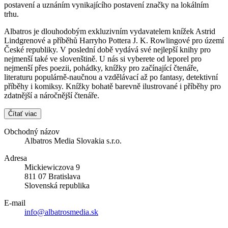
postavení a uznáním vynikajícího postavení značky na lokálním
trhu.
Albatros je dlouhodobým exkluzivním vydavatelem knížek Astrid
Lindgrenové a příběhů Harryho Pottera J. K. Rowlingové pro území
České republiky. V poslední době vydává své nejlepší knihy pro
nejmenší také ve slovenštině. U nás si vyberete od leporel pro
nejmenší přes poezii, pohádky, knížky pro začínající čtenáře,
literaturu populárně-naučnou a vzdělávací až po fantasy, detektivní
příběhy i komiksy. Knížky bohatě barevně ilustrované i příběhy pro
zdatnější a náročnější čtenáře.
Čítať viac
Obchodný názov
Albatros Media Slovakia s.r.o.
Adresa
Mickiewiczova 9
811 07 Bratislava
Slovenská republika
E-mail
info@albatrosmedia.sk