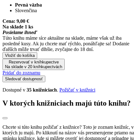
Pevná väzba
Slovenčina
Cena:
9,00 €
Na sklade 1 ks
Posielame ihneď
Túto knihu máme síce aktuálne na sklade, máme však už iba
posledné kusy. Ak ju chcete mať rýchlo, ponáhľajte sa! Dodanie
ďalších môže trvať dlhšie, zvyčajne do 18 dní.
Vložiť do košíka
Rezervovať v kníhkupectve
Na sklade v 20 kníhkupectvách
Pridať do zoznamu
Sledovať dostupnosť
Dostupné v
35 knižniciach
.
Požičať v knižnici
V ktorých knižniciach majú túto knihu?
Chcete si túto knihu požičať z knižnice? Toto je zoznam knižníc, v
ktorých ju majú. Po kliknutí na názov vás presmerujeme priamo na
stránku knižnice, kde si môžete overiť jej dostupnosť a prípadne ju