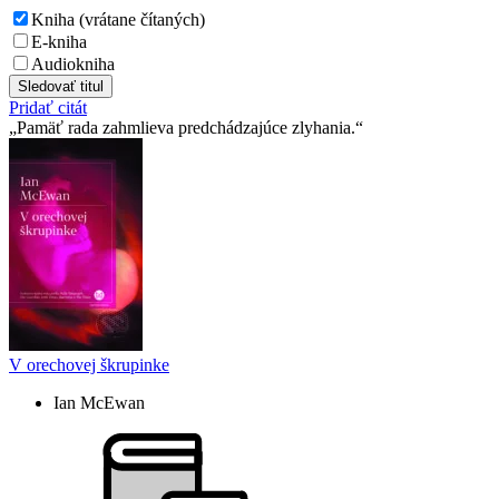
Kniha (vrátane čítaných)
E-kniha
Audiokniha
Sledovať titul
Pridať citát
Pamäť rada zahmlieva predchádzajúce zlyhania.
V orechovej škrupinke
Ian McEwan