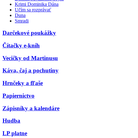
Krimi Dominika Dána
Učím sa rozprávať
Duna
Smradi
Darčekové poukážky
Čítačky e-kníh
Vecičky od Martinusu
Káva, čaj a pochutiny
Hrnčeky a fľaše
Papiernictvo
Zápisníky a kalendáre
Hudba
LP platne