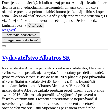
Dnes je ponuka detských kníh naozaj pestrá. Ale nájsť kvalitnú, pre
deti napísanú jednoduchým zrozumiteľným jazykom, pri ktorej
okamžite pochopia pointu a ľahký humor je ako nájsť ihlu v kope
sena. Táto sa dá čítať dookola a vždy príjemne zahreje srdiečka :) O
vizuálnej stránke ani nehovorím, nečudujem sa, že bola medzi
knihami roka :)
Čítať viac
reagovať
1 pozitívne hodnotenie
1
1 negatívne hodnotenie
1
Vydavateľstvo Albatros SK
Nakladatelství Albatros je nejstarší české nakladatelství, které se od
svého vzniku specializuje na vydávání literatury pro děti a mládež
(bylo založeno v roce 1949; do roku 1969 působilo pod původním
názvem Státní nakladatelství dětské knihy). Dnes je součástí
nakladatelského domu Albatros Media a. s. V roce 2016
nakladatelství Albatros získalo prestižní pečeť Czech Superbrands
award 2016. Albatros tak potvrdil své výjimečné postavení na
českém knižním trhu. Ocenění Superbrands je nejuznávanější
nezávislou globální autoritou v oblasti hodnocení a oceňování
obchodních značek. Titul Supebrands je znakem speciálního