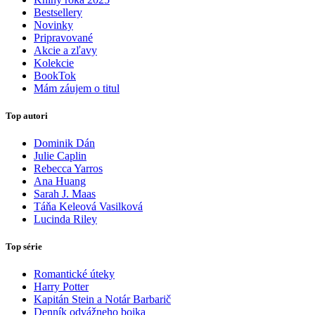
Bestsellery
Novinky
Pripravované
Akcie a zľavy
Kolekcie
BookTok
Mám záujem o titul
Top autori
Dominik Dán
Julie Caplin
Rebecca Yarros
Ana Huang
Sarah J. Maas
Táňa Keleová Vasilková
Lucinda Riley
Top série
Romantické úteky
Harry Potter
Kapitán Stein a Notár Barbarič
Denník odvážneho bojka