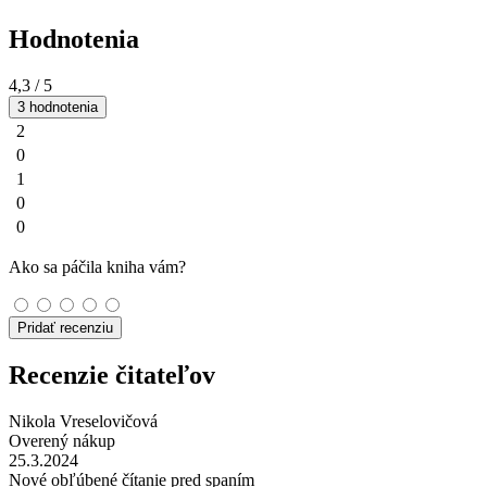
Hodnotenia
4,3
/ 5
3 hodnotenia
2
0
1
0
0
Ako sa páčila kniha vám?
Pridať recenziu
Recenzie čitateľov
Nikola Vreselovičová
Overený nákup
25.3.2024
Nové obľúbené čítanie pred spaním