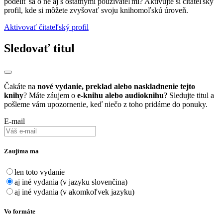
podeliť sa o ne aj s ostatnými používateľmi? Aktivujte si čítateľský
profil, kde si môžete zvyšovať svoju knihomoľskú úroveň.
Aktivovať čitateľský profil
Sledovať titul
Čakáte na
nové vydanie, preklad alebo naskladnenie tejto
knihy
? Máte záujem o
e-knihu alebo audioknihu
? Sledujte titul a
pošleme vám upozornenie, keď niečo z toho pridáme do ponuky.
E-mail
Zaujíma ma
len toto vydanie
aj iné vydania (v jazyku slovenčina)
aj iné vydania (v akomkoľvek jazyku)
Vo formáte