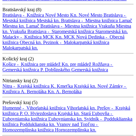
Bratislavský kraj (8)
Bratislava -
Knižnica Nové Mesto
Kn. Nové Mesto
Bratislava -
Mestská knižnica
Mestská kn.
Bratislava -
Miestna knižnica Lamač
Miestna kn. Lamač
Bratislava -
Miestna knižnica Vrakuňa
Miestna
kn. Vrakuňa
Bratislava -
Staromestská knižnica
Staromestská kn.
Malacky -
Knižnica MCK
Kn. MCK
Nová Dedinka -
Obecná
knižnica
Obecná kn.
Pezinok -
Malokarpatská knižnica
Malokarpatská kn.
Košický kraj (2)
Košice -
Knižnica pre mládež
Kn. pre mládež
Rožňava -
Gemerská knižnica P. Dobšinského
Gemerská knižnica
Nitriansky kraj (2)
Nitra -
Krajská knižnica K. Kmeťka
Krajská kn.
Nové Zámky -
Knižnica A. Bernoláka
Kn. A. Bernoláka
Prešovský kraj (5)
Humenné -
Vihorlatská knižnica
Vihorlatská kn.
Prešov -
Krajská
knižnica P. O. Hviezdoslava
Krajská kn.
Stará Ľubovňa -
Ľubovnianska knižnica
Ľubovnianska kn.
Svidník -
Podduklianska
knižnica
Podduklianska kn.
Vranov nad Topľou -
Hornozemplínska knižnica
Hornozemplínska kn.