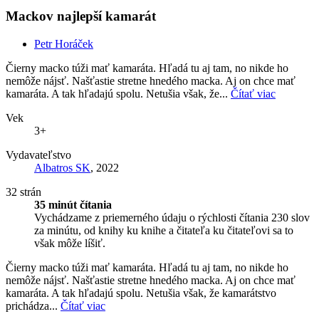
Mackov najlepší kamarát
Petr Horáček
Čierny macko túži mať kamaráta. Hľadá tu aj tam, no nikde ho
nemôže nájsť. Našťastie stretne hnedého macka. Aj on chce mať
kamaráta. A tak hľadajú spolu. Netušia však, že...
Čítať viac
Vek
3+
Vydavateľstvo
Albatros SK
, 2022
32 strán
35 minút čítania
Vychádzame z priemerného údaju o rýchlosti čítania 230 slov
za minútu, od knihy ku knihe a čitateľa ku čitateľovi sa to
však môže líšiť.
Čierny macko túži mať kamaráta. Hľadá tu aj tam, no nikde ho
nemôže nájsť. Našťastie stretne hnedého macka. Aj on chce mať
kamaráta. A tak hľadajú spolu. Netušia však, že kamarátstvo
prichádza...
Čítať viac