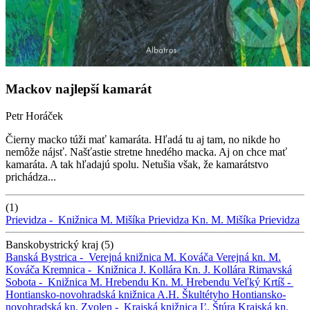
Mackov najlepší kamarát
Petr Horáček
Čierny macko túži mať kamaráta. Hľadá tu aj tam, no nikde ho
nemôže nájsť. Našťastie stretne hnedého macka. Aj on chce mať
kamaráta. A tak hľadajú spolu. Netušia však, že kamarátstvo
prichádza...
(1)
Prievidza -
Knižnica M. Mišíka Prievidza
Kn. M. Mišíka Prievidza
Banskobystrický kraj (5)
Banská Bystrica -
Verejná knižnica M. Kováča
Verejná kn. M.
Kováča
Kremnica -
Knižnica J. Kollára
Kn. J. Kollára
Rimavská
Sobota -
Knižnica M. Hrebendu
Kn. M. Hrebendu
Veľký Krtíš -
Hontiansko-novohradská knižnica A.H. Škultétyho
Hontiansko-
novohradská kn.
Zvolen -
Krajská knižnica Ľ. Štúra
Krajská kn.