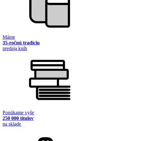
Máme
35-ročnú tradíciu
predaja kníh
Ponúkame vyše
250 000 titulov
na sklade