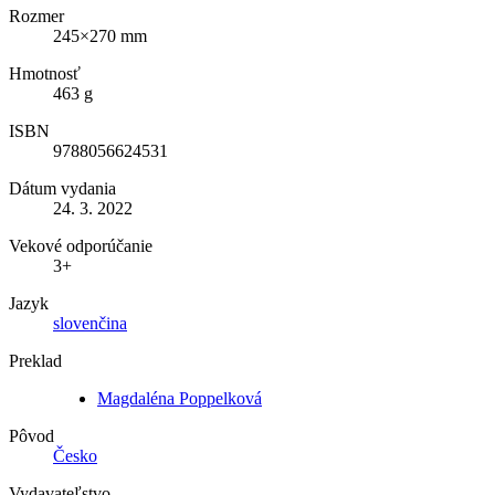
Rozmer
245×270 mm
Hmotnosť
463 g
ISBN
9788056624531
Dátum vydania
24. 3. 2022
Vekové odporúčanie
3+
Jazyk
slovenčina
Preklad
Magdaléna Poppelková
Pôvod
Česko
Vydavateľstvo