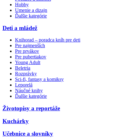
Hobby
Umenie a dizajn
Ďalšie kategórie
Deti a mládež
Knihorad – poradca kníh pre deti
Pre najmenších
Pre prvákov
Pre pubertiakov
Young Adult
Beletria
Rozprávky
Sci-fi, fantasy a komiksy
Leporelá
Náučné knihy
Ďalšie kategórie
Životopisy a reportáže
Kuchárky
Učebnice a slovníky