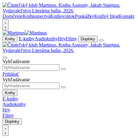
Doručenie
Kníhkupectvá
Knihovrátok
Poukážky
Knižný blog
Kontakt
E-knihy
Audioknihy
Hry
Filmy
Knihy
Doplnky
Vyhľadávanie
Prihlásiť
Vyhľadávanie
Knihy
E-knihy
Audioknihy
Hry
Filmy
Doplnky