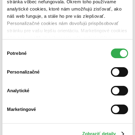
stránka vôbec nefungovala. Okrem toho používame
analytické cookies, ktoré nám umožňujú zisťovať, ako
náš web funguje, a stále ho pre vás zlepšovať.
Personalizačné cookies nám dovoľujú prispôsobovať
stránku pre vašu lepšiu orientáciu. Marketingové cookies
nám zas umožňujú zobrazenie relevantnej reklamy.
Niektoré údaje zdieľame aj s tretími stranami. Veľmi by
Výber
nám pomohlo, keby sme mohli používať všetky tieto
Potrebné
súhlasu
cookies. Ďakujeme!
Personalizačné
Analytické
Marketingové
Zobraziť detaily