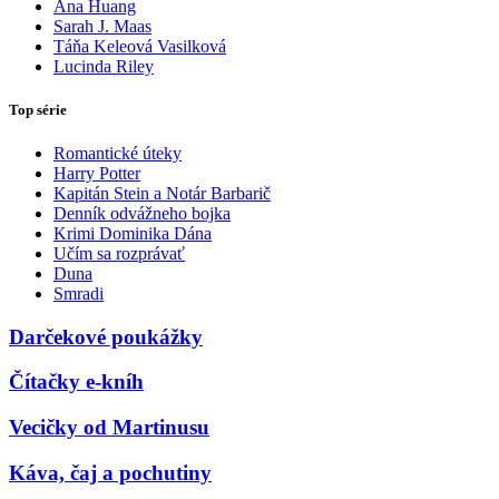
Ana Huang
Sarah J. Maas
Táňa Keleová Vasilková
Lucinda Riley
Top série
Romantické úteky
Harry Potter
Kapitán Stein a Notár Barbarič
Denník odvážneho bojka
Krimi Dominika Dána
Učím sa rozprávať
Duna
Smradi
Darčekové poukážky
Čítačky e-kníh
Vecičky od Martinusu
Káva, čaj a pochutiny