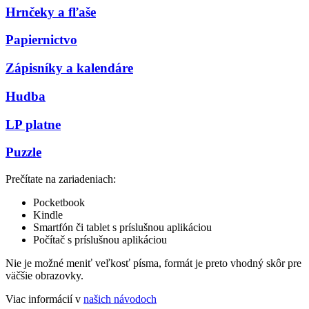
Hrnčeky a fľaše
Papiernictvo
Zápisníky a kalendáre
Hudba
LP platne
Puzzle
Prečítate na zariadeniach:
Pocketbook
Kindle
Smartfón či tablet s príslušnou aplikáciou
Počítač s príslušnou aplikáciou
Nie je možné meniť veľkosť písma, formát je preto vhodný skôr pre
väčšie obrazovky.
Viac informácií v
našich návodoch