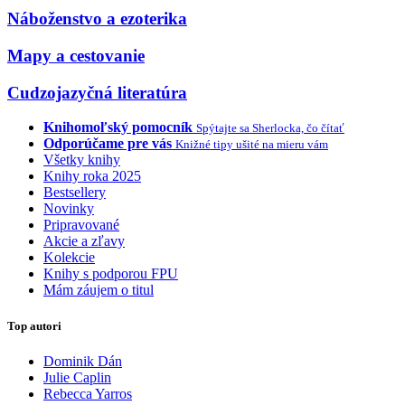
Náboženstvo a ezoterika
Mapy a cestovanie
Cudzojazyčná literatúra
Knihomoľský pomocník
Spýtajte sa Sherlocka, čo čítať
Odporúčame pre vás
Knižné tipy ušité na mieru vám
Všetky knihy
Knihy roka 2025
Bestsellery
Novinky
Pripravované
Akcie a zľavy
Kolekcie
Knihy s podporou FPU
Mám záujem o titul
Top autori
Dominik Dán
Julie Caplin
Rebecca Yarros