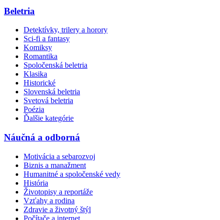
Beletria
Detektívky, trilery a horory
Sci-fi a fantasy
Komiksy
Romantika
Spoločenská beletria
Klasika
Historické
Slovenská beletria
Svetová beletria
Poézia
Ďalšie kategórie
Náučná a odborná
Motivácia a sebarozvoj
Biznis a manažment
Humanitné a spoločenské vedy
História
Životopisy a reportáže
Vzťahy a rodina
Zdravie a životný štýl
Počítače a internet