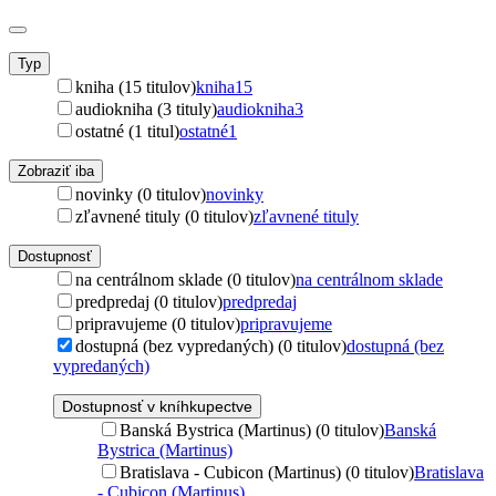
Typ
kniha (15 titulov)
kniha
15
audiokniha (3 tituly)
audiokniha
3
ostatné (1 titul)
ostatné
1
Zobraziť iba
novinky (0 titulov)
novinky
zľavnené tituly (0 titulov)
zľavnené tituly
Dostupnosť
na centrálnom sklade (0 titulov)
na centrálnom sklade
predpredaj (0 titulov)
predpredaj
pripravujeme (0 titulov)
pripravujeme
dostupná (bez vypredaných) (0 titulov)
dostupná (bez
vypredaných)
Dostupnosť v kníhkupectve
Banská Bystrica (Martinus) (0 titulov)
Banská
Bystrica (Martinus)
Bratislava - Cubicon (Martinus) (0 titulov)
Bratislava
- Cubicon (Martinus)