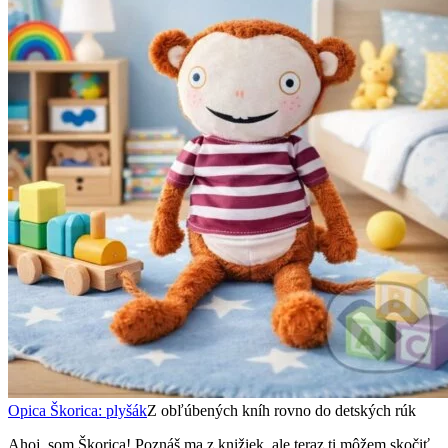
Opica Škorica: plyšák
Z obľúbených kníh rovno do detských rúk
Ahoj, som Škorica! Poznáš ma z knižiek, ale teraz ti môžem skočiť