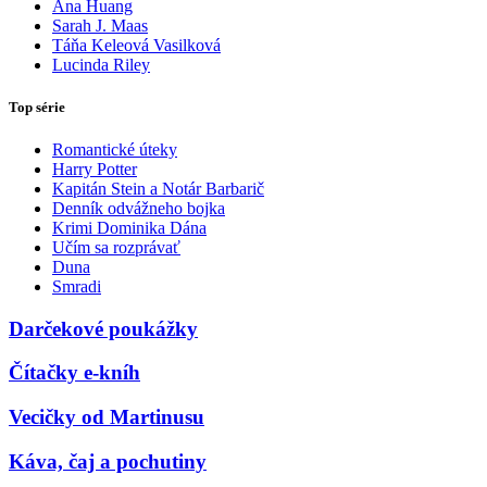
Ana Huang
Sarah J. Maas
Táňa Keleová Vasilková
Lucinda Riley
Top série
Romantické úteky
Harry Potter
Kapitán Stein a Notár Barbarič
Denník odvážneho bojka
Krimi Dominika Dána
Učím sa rozprávať
Duna
Smradi
Darčekové poukážky
Čítačky e-kníh
Vecičky od Martinusu
Káva, čaj a pochutiny