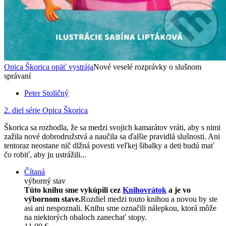
Opica Škorica opäť vystrája
Nové veselé rozprávky o slušnom
správaní
Peter Stoličný
2. diel série
Opica Škorica
Škorica sa rozhodla, že sa medzi svojich kamarátov vráti, aby s nimi
zažila nové dobrodružstvá a naučila sa ďalšie pravidlá slušnosti. Ani
tentoraz neostane nič dlžná povesti veľkej šibalky a deti budú mať
čo robiť, aby ju ustrážili...
Čítaná
výborný stav
Túto knihu sme vykúpili cez
Knihovrátok
a je vo
výbornom stave.
Rozdiel medzi touto knihou a novou by ste
asi ani nespoznali. Knihu sme označili nálepkou, ktorá môže
na niektorých obaloch zanechať stopy.