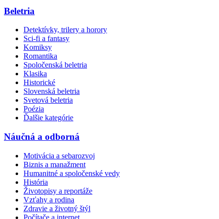
Beletria
Detektívky, trilery a horory
Sci-fi a fantasy
Komiksy
Romantika
Spoločenská beletria
Klasika
Historické
Slovenská beletria
Svetová beletria
Poézia
Ďalšie kategórie
Náučná a odborná
Motivácia a sebarozvoj
Biznis a manažment
Humanitné a spoločenské vedy
História
Životopisy a reportáže
Vzťahy a rodina
Zdravie a životný štýl
Počítače a internet