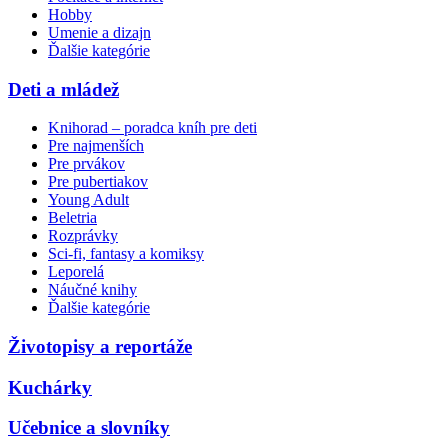
Hobby
Umenie a dizajn
Ďalšie kategórie
Deti a mládež
Knihorad – poradca kníh pre deti
Pre najmenších
Pre prvákov
Pre pubertiakov
Young Adult
Beletria
Rozprávky
Sci-fi, fantasy a komiksy
Leporelá
Náučné knihy
Ďalšie kategórie
Životopisy a reportáže
Kuchárky
Učebnice a slovníky