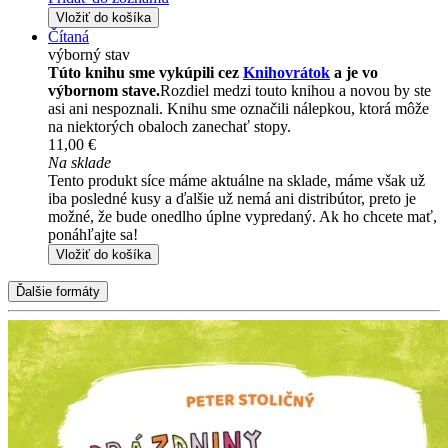
Vložiť do košíka
Čítaná
výborný stav
Túto knihu sme vykúpili cez
Knihovrátok
a je vo
výbornom stave.
Rozdiel medzi touto knihou a novou by ste
asi ani nespoznali. Knihu sme označili nálepkou, ktorá môže
na niektorých obaloch zanechať stopy.
11,00 €
Na sklade
Tento produkt síce máme aktuálne na sklade, máme však už
iba posledné kusy a ďalšie už nemá ani distribútor, preto je
možné, že bude onedlho úplne vypredaný. Ak ho chcete mať,
ponáhľajte sa!
Vložiť do košíka
Ďalšie formáty