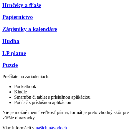
Hrnčeky a fľaše
Papiernictvo
Zápisníky a kalendáre
Hudba
LP platne
Puzzle
Prečítate na zariadeniach:
Pocketbook
Kindle
Smartfón či tablet s príslušnou aplikáciou
Počítač s príslušnou aplikáciou
Nie je možné meniť veľkosť písma, formát je preto vhodný skôr pre
väčšie obrazovky.
Viac informácií v
našich návodoch