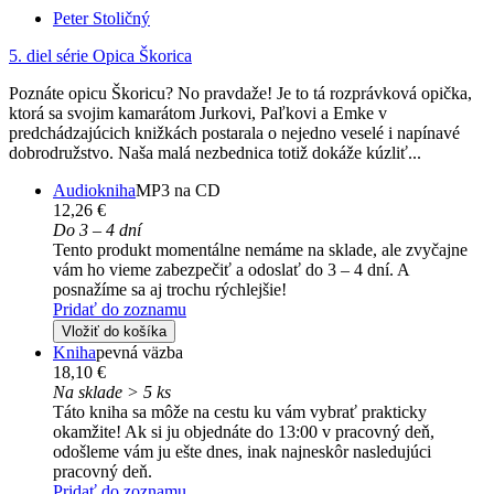
Peter Stoličný
5. diel série
Opica Škorica
Poznáte opicu Škoricu? No pravdaže! Je to tá rozprávková opička,
ktorá sa svojim kamarátom Jurkovi, Paľkovi a Emke v
predchádzajúcich knižkách postarala o nejedno veselé i napínavé
dobrodružstvo. Naša malá nezbednica totiž dokáže kúzliť...
Audiokniha
MP3 na CD
12,26 €
Do 3 – 4 dní
Tento produkt momentálne nemáme na sklade, ale zvyčajne
vám ho vieme zabezpečiť a odoslať do 3 – 4 dní. A
posnažíme sa aj trochu rýchlejšie!
Pridať do zoznamu
Vložiť do košíka
Kniha
pevná väzba
18,10 €
Na sklade > 5 ks
Táto kniha sa môže na cestu ku vám vybrať prakticky
okamžite! Ak si ju objednáte do 13:00 v pracovný deň,
odošleme vám ju ešte dnes, inak najneskôr nasledujúci
pracovný deň.
Pridať do zoznamu