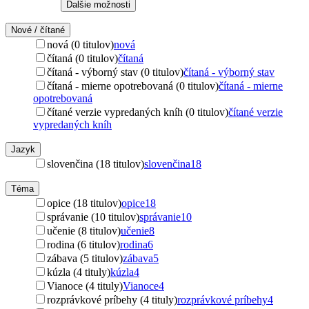
Ďalšie možnosti
Nové / čítané
nová (0 titulov)
nová
čítaná (0 titulov)
čítaná
čítaná - výborný stav (0 titulov)
čítaná - výborný stav
čítaná - mierne opotrebovaná (0 titulov)
čítaná - mierne
opotrebovaná
čítané verzie vypredaných kníh (0 titulov)
čítané verzie
vypredaných kníh
Jazyk
slovenčina (18 titulov)
slovenčina
18
Téma
opice (18 titulov)
opice
18
správanie (10 titulov)
správanie
10
učenie (8 titulov)
učenie
8
rodina (6 titulov)
rodina
6
zábava (5 titulov)
zábava
5
kúzla (4 tituly)
kúzla
4
Vianoce (4 tituly)
Vianoce
4
rozprávkové príbehy (4 tituly)
rozprávkové príbehy
4