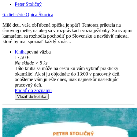
Peter Stoličný
6. diel série
Opica Škorica
Milé deti, vaša obľúbená opička je späť! Tentoraz priletela na
čarovnej metle, na akej sa v rozprávkach vozia ježibaby. So svojimi
kamarátmi sa rozhodla pochodiť po Slovensku a navštíviť miesta,
ktoré by mal spoznať každý z nás...
Kniha
pevná väzba
17,50 €
Na sklade > 5 ks
Táto kniha sa môže na cestu ku vám vybrať prakticky
okamžite! Ak si ju objednáte do 13:00 v pracovný deň,
odošleme vám ju ešte dnes, inak najneskôr nasledujúci
pracovný deň.
Pridať do zoznamu
Vložiť do košíka