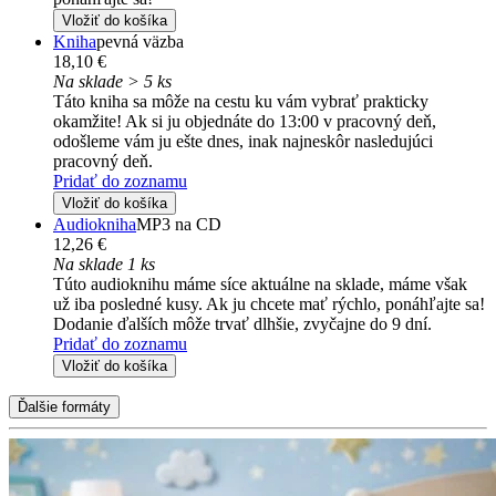
Vložiť do košíka
Kniha
pevná väzba
18,10 €
Na sklade > 5 ks
Táto kniha sa môže na cestu ku vám vybrať prakticky
okamžite! Ak si ju objednáte do 13:00 v pracovný deň,
odošleme vám ju ešte dnes, inak najneskôr nasledujúci
pracovný deň.
Pridať do zoznamu
Vložiť do košíka
Audiokniha
MP3 na CD
12,26 €
Na sklade 1 ks
Túto audioknihu máme síce aktuálne na sklade, máme však
už iba posledné kusy. Ak ju chcete mať rýchlo, ponáhľajte sa!
Dodanie ďalších môže trvať dlhšie, zvyčajne do 9 dní.
Pridať do zoznamu
Vložiť do košíka
Ďalšie formáty