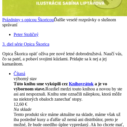
Prázdniny s opicou Škoricou
Ďalšie veselé rozprávky o slušnom
správaní
Peter Stoličný
3. diel série
Opica Škorica
Opica Škorica opäť ožíva pre nové letné dobrodružstvá. Naučí vás,
čo sa patrí, a pobaví svojimi kúzlami. Pridajte sa k nej a jej
kamarátom.
Čítaná
výborný stav
Túto knihu sme vykúpili cez
Knihovrátok
a je vo
výbornom stave.
Rozdiel medzi touto knihou a novou by ste
asi ani nespoznali. Knihu sme označili nálepkou, ktorá môže
na niektorých obaloch zanechať stopy.
12,60 €
Na sklade
Tento produkt síce máme aktuálne na sklade, máme však už
iba posledné kusy a ďalšie už nemá ani distribútor, preto je
možné, že bude onedlho úplne vypredaný. Ak ho chcete mať,