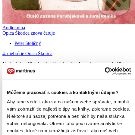
Audiokniha
Opica Škorica znova čaruje
Peter Stoličný
4. diel série
Opica Škorica
Nezbedná opička, ktorú máte tak radi, už po piaty raz vyskočila z
rozprávkovej audioknižky, aby vás pobavila ďalšími
dobrodružstvami. Už viete, že rada vyvádza smiešne kúsky a čaruje.
No pozor! Nie vždy sa jej šibalstvá vydaria...
Audiokniha
MP3 na CD
Môžeme pracovať s cookies a kontaktnými údajmi?
12,26 €
Do 3 – 4 dní
Aby sme vedeli, ako sa na našom webe správate, a mohli
Tento produkt momentálne nemáme na sklade, ale zvyčajne
vám zobraziť tie najlepšie tipy na knihy, zbierame cookies.
vám ho vieme zabezpečiť a odoslať do 3 – 4 dní. A
Niektoré sú naozaj potrebné a bez nich by naša stránka
posnažíme sa aj trochu rýchlejšie!
Pridať do zoznamu
vôbec nefungovala. Okrem toho používame analytické
Vložiť do košíka
cookies, ktoré nám umožňujú zisťovať, ako náš web
Kniha
pevná väzba