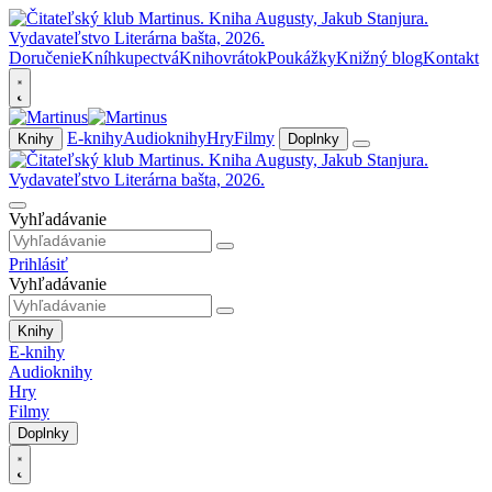
Doručenie
Kníhkupectvá
Knihovrátok
Poukážky
Knižný blog
Kontakt
E-knihy
Audioknihy
Hry
Filmy
Knihy
Doplnky
Vyhľadávanie
Prihlásiť
Vyhľadávanie
Knihy
E-knihy
Audioknihy
Hry
Filmy
Doplnky