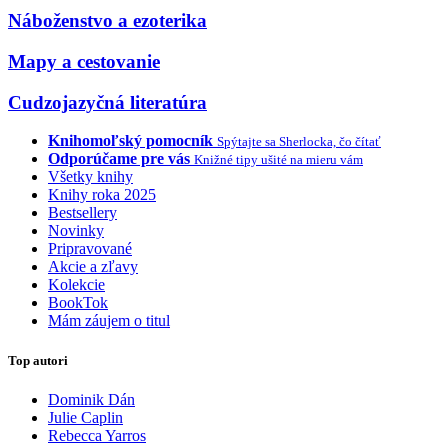
Náboženstvo a ezoterika
Mapy a cestovanie
Cudzojazyčná literatúra
Knihomoľský pomocník
Spýtajte sa Sherlocka, čo čítať
Odporúčame pre vás
Knižné tipy ušité na mieru vám
Všetky knihy
Knihy roka 2025
Bestsellery
Novinky
Pripravované
Akcie a zľavy
Kolekcie
BookTok
Mám záujem o titul
Top autori
Dominik Dán
Julie Caplin
Rebecca Yarros