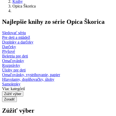
Knihy
Opica Škorica
Najlepšie knihy zo série Opica Škorica
Sledovať sériu
Pre deti a mládež
Doplnky a darčeky
Darčeky
Plyšové
Beletria pre deti
Omaľovánky
Rozprávky
Úlohy pre deti
Omaľovánky, vystrihovanie, papier
Hlavolamy, doplňovačky, úlohy
Samolepky
Viac kategórií
Zúžiť výber
Zoradiť
Zúžiť výber