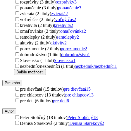
rozprávky (3 tituly)
rozprávky
3
ponaučenie (3 tituly)
ponaučenie
3
zvieratá (2 tituly)
zvieratá
2
voľný čas (2 tituly)
voľný čas
2
kreativita (2 tituly)
kreativita
2
omaľovánka (2 tituly)
omaľovánka
2
samolepky (2 tituly)
samolepky
2
aktivity (2 tituly)
aktivity
2
porozumenie (2 tituly)
porozumenie
2
dobrodružstvo (1 titul)
dobrodružstvo
1
Slovensko (1 titul)
Slovensko
1
nezbedník/nezbedníci (1 titul)
nezbedník/nezbedníci
1
Ďalšie možnosti
Pre koho
pre dievčatá (15 titulov)
pre dievčatá
15
pre chlapcov (13 titulov)
pre chlapcov
13
pre deti (6 titulov)
pre deti
6
Autor
Peter Stoličný (18 titulov)
Peter Stoličný
18
Denisa Stareková (2 tituly)
Denisa Stareková
2