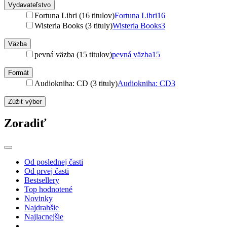
Vydavateľstvo
Fortuna Libri (16 titulov)
Fortuna Libri
16
Wisteria Books (3 tituly)
Wisteria Books
3
Väzba
pevná väzba (15 titulov)
pevná väzba
15
Formát
Audiokniha: CD (3 tituly)
Audiokniha: CD
3
Zúžiť výber
Zoradiť
Od poslednej časti
Od prvej časti
Bestsellery
Top hodnotené
Novinky
Najdrahšie
Najlacnejšie