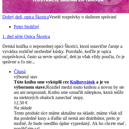
Dobrý deň, opica Škorica
Veselé rozprávky o slušnom správaní
Peter Stoličný
1. diel série
Opica Škorica
Detská knižka o neposednej opici Škorici, ktorá ustavične čaruje a
vyvádza rozličné nezbedné kúsky. Pravdaže, keďže je opica
rozprávková, často sa nevie správať, deti ju však vždy poučia, čo je
správne a čo nie...
Čítaná
výborný stav
Túto knihu sme vykúpili cez
Knihovrátok
a je vo
výbornom stave.
Rozdiel medzi touto knihou a novou by ste
asi ani nespoznali. Knihu sme označili nálepkou, ktorá môže
na niektorých obaloch zanechať stopy.
12,50 €
Na sklade
Tento produkt síce máme aktuálne na sklade, máme však už
iba posledné kusy a ďalšie už nemá ani distribútor, preto je
možné, že bude onedlho úplne vypredaný. Ak ho chcete mať,
ponáhľajte sa!