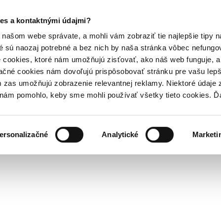
es a kontaktnými údajmi?
našom webe správate, a mohli vám zobraziť tie najlepšie tipy n
é sú naozaj potrebné a bez nich by naša stránka vôbec nefung
 cookies, ktoré nám umožňujú zisťovať, ako náš web funguje, a 
ačné cookies nám dovoľujú prispôsobovať stránku pre vašu lepši
zas umožňujú zobrazenie relevantnej reklamy. Niektoré údaje z
y nám pomohlo, keby sme mohli používať všetky tieto cookies. 
ersonalizačné
Analytické
Marketi