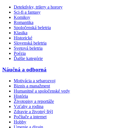
Detektívky, trilery a horory
Sci-fi a fantasy
Komiksy
Romantika
Spoločenská beletria
Klasika
Historické
Slovenská beletria
Svetová beletria
Poézia
Ďalšie kategórie
Náučná a odborná
Motivácia a sebarozvoj
Biznis a manažment
Humanitné a spoločenské vedy
História
Životopisy a reportáže
Vzťahy a rodina
Zdravie a životný štýl
Počítače a internet
Hobby
Umenie a dizajn