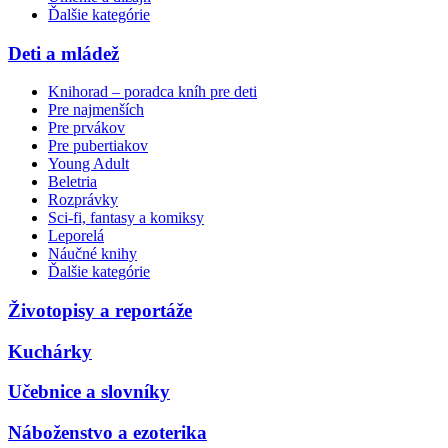
Ďalšie kategórie
Deti a mládež
Knihorad – poradca kníh pre deti
Pre najmenších
Pre prvákov
Pre pubertiakov
Young Adult
Beletria
Rozprávky
Sci-fi, fantasy a komiksy
Leporelá
Náučné knihy
Ďalšie kategórie
Životopisy a reportáže
Kuchárky
Učebnice a slovníky
Náboženstvo a ezoterika