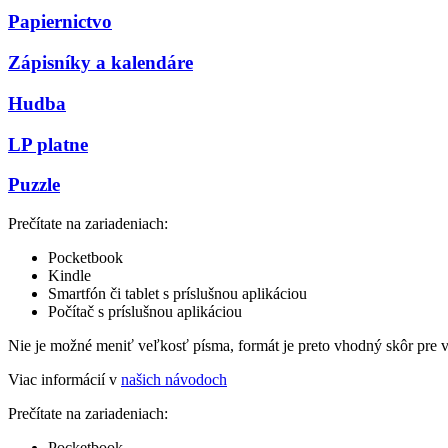
Papiernictvo
Zápisníky a kalendáre
Hudba
LP platne
Puzzle
Prečítate na zariadeniach:
Pocketbook
Kindle
Smartfón či tablet s príslušnou aplikáciou
Počítač s príslušnou aplikáciou
Nie je možné meniť veľkosť písma, formát je preto vhodný skôr pre 
Viac informácií v
našich návodoch
Prečítate na zariadeniach:
Pocketbook