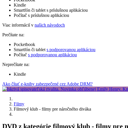
Kindle
Smartfón či tablet s príslušnou aplikáciou
Počítač s príslušnou aplikáciou
Viac informácií v
našich návodoch
Prečítate na:
Pocketbook
Smartfón či tablet
s podporovanou aplikáciou
Počítač
s podporovanou aplikáciou
Neprečítate na:
Kindle
Ako čítať e-knihy zabezpečené cez Adobe DRM?
Filmy
Filmový klub - filmy pre náročného diváka
DVD z kategórie filmový klub - filmy pre