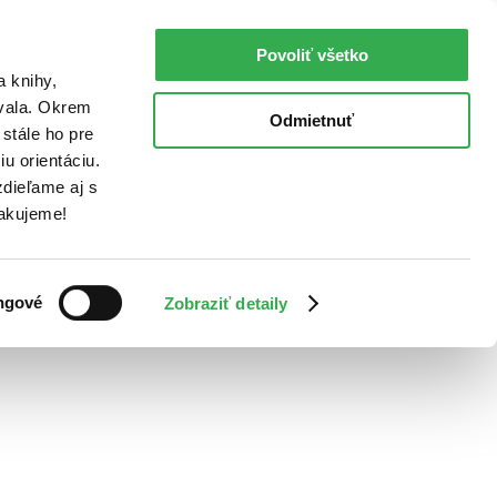
Povoliť všetko
a knihy,
ovala. Okrem
Odmietnuť
stále ho pre
u orientáciu.
dieľame aj s
Ďakujeme!
ngové
Zobraziť detaily