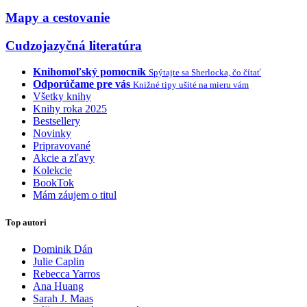
Mapy a cestovanie
Cudzojazyčná literatúra
Knihomoľský pomocník
Spýtajte sa Sherlocka, čo čítať
Odporúčame pre vás
Knižné tipy ušité na mieru vám
Všetky knihy
Knihy roka 2025
Bestsellery
Novinky
Pripravované
Akcie a zľavy
Kolekcie
BookTok
Mám záujem o titul
Top autori
Dominik Dán
Julie Caplin
Rebecca Yarros
Ana Huang
Sarah J. Maas