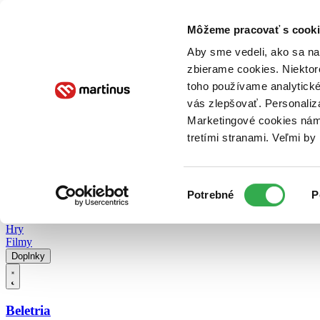
Doručenie
Kníhkupectvá
Knihovrátok
Poukážky
Knižný blog
Kontakt
Môžeme pracovať s cooki
Aby sme vedeli, ako sa na 
zbierame cookies. Niektor
E-knihy
Audioknihy
Hry
Filmy
Knihy
Doplnky
toho používame analytické
vás zlepšovať. Personaliz
Vyhľadávanie
Marketingové cookies nám 
tretími stranami. Veľmi b
Prihlásiť
Vyhľadávanie
Výber
Knihy
Potrebné
P
súhlasu
E-knihy
Audioknihy
Hry
Filmy
Doplnky
Beletria