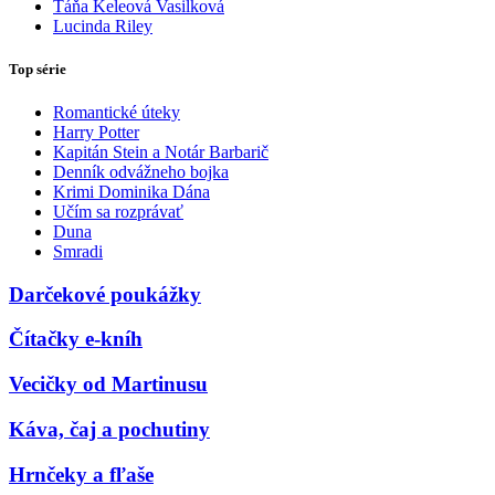
Táňa Keleová Vasilková
Lucinda Riley
Top série
Romantické úteky
Harry Potter
Kapitán Stein a Notár Barbarič
Denník odvážneho bojka
Krimi Dominika Dána
Učím sa rozprávať
Duna
Smradi
Darčekové poukážky
Čítačky e-kníh
Vecičky od Martinusu
Káva, čaj a pochutiny
Hrnčeky a fľaše