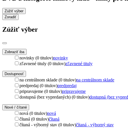
Zúžiť výber
Zoradiť
Zúžiť výber
Zobraziť iba
novinky (0 titulov)
novinky
zľavnené tituly (0 titulov)
zľavnené tituly
Dostupnosť
na centrálnom sklade (0 titulov)
na centrálnom sklade
predpredaj (0 titulov)
predpredaj
pripravujeme (0 titulov)
pripravujeme
dostupná (bez vypredaných) (0 titulov)
dostupná (bez vypre
Nové / čítané
nová (0 titulov)
nová
čítaná (0 titulov)
čítaná
čítaná - výborný stav (0 titulov)
čítaná - výborný stav